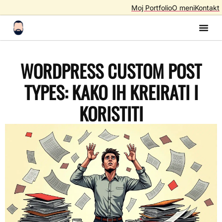
Moj Portfolio
O meni
Kontakt
Izrada S
Izrada 
AI A
SEO – Optimiza
WORDPRESS CUSTOM POST
TYPES: KAKO IH KREIRATI I
KORISTITI