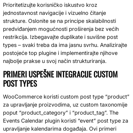
Prioritetizujte korisničko iskustvo kroz
jednostavnost navigacije i vizuelno čitanje
strukture. Oslonite se na principe skalabilnosti
predviđanjem mogućnosti proširenja bez većih
restrikcija. Izbegavajte duplikate i suvišne post
types – svaki treba da ima jasnu svrhu. Analizirajte
postojeće top plugine i implementirajte njihove
najbolje prakse u svoj način strukturiranja.
PRIMERI USPEŠNE INTEGRACIJE CUSTOM
POST TYPES
WooCommerce koristi custom post type “product”
za upravljanje proizvodima, uz custom taxonomije
poput “product_category” i “product_tag”. The
Events Calendar plugin koristi “event” post type za
upravljanje kalendarima događaja. Ovi primeri