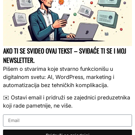
AKO TI SE SVIDEO OVAJ TEKST – SVIĐAĆE TI SE I MOJ
NEWSLETTER.
Pišem o stvarima koje stvarno funkcionišu u
digitalnom svetu: AI, WordPress, marketing i
automatizacija bez tehničkih komplikacija.
✉️ Ostavi email i pridruži se zajednici preduzetnika
koji rade pametnije, ne više.