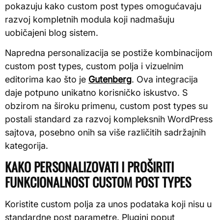
pokazuju kako custom post types omogućavaju
razvoj kompletnih modula koji nadmašuju
uobičajeni blog sistem.
Napredna personalizacija se postiže kombinacijom
custom post types, custom polja i vizuelnim
editorima kao što je
Gutenberg
. Ova integracija
daje potpuno unikatno korisničko iskustvo. S
obzirom na široku primenu, custom post types su
postali standard za razvoj kompleksnih WordPress
sajtova, posebno onih sa više različitih sadržajnih
kategorija.
KAKO PERSONALIZOVATI I PROŠIRITI
FUNKCIONALNOST CUSTOM POST TYPES
Koristite custom polja za unos podataka koji nisu u
standardne post parametre. Plugini poput