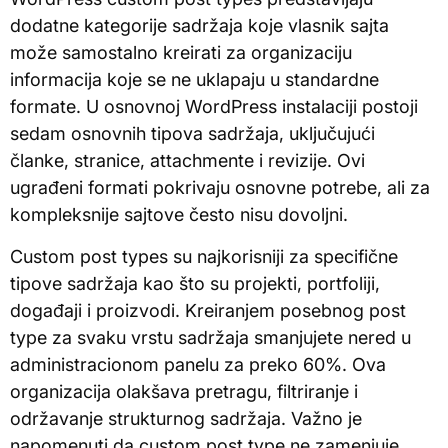
dodatne kategorije sadržaja koje vlasnik sajta
može samostalno kreirati za organizaciju
informacija koje se ne uklapaju u standardne
formate. U osnovnoj WordPress instalaciji postoji
sedam osnovnih tipova sadržaja, uključujući
članke, stranice, attachmente i revizije. Ovi
ugrađeni formati pokrivaju osnovne potrebe, ali za
kompleksnije sajtove često nisu dovoljni.
Custom post types su najkorisniji za specifične
tipove sadržaja kao što su projekti, portfoliji,
događaji i proizvodi. Kreiranjem posebnog post
type za svaku vrstu sadržaja smanjujete nered u
administracionom panelu za preko 60%. Ova
organizacija olakšava pretragu, filtriranje i
održavanje strukturnog sadržaja. Važno je
napomenuti da custom post type ne zamenjuje