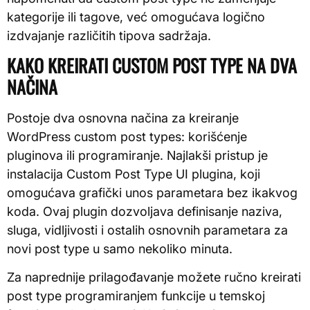
kategorije ili tagove, već omogućava logično
izdvajanje različitih tipova sadržaja.
KAKO KREIRATI CUSTOM POST TYPE NA DVA
NAČINA
Postoje dva osnovna načina za kreiranje
WordPress custom post types: korišćenje
pluginova ili programiranje. Najlakši pristup je
instalacija Custom Post Type UI plugina, koji
omogućava grafički unos parametara bez ikakvog
koda. Ovaj plugin dozvoljava definisanje naziva,
sluga, vidljivosti i ostalih osnovnih parametara za
novi post type u samo nekoliko minuta.
Za naprednije prilagođavanje možete ručno kreirati
post type programiranjem funkcije u temskoj