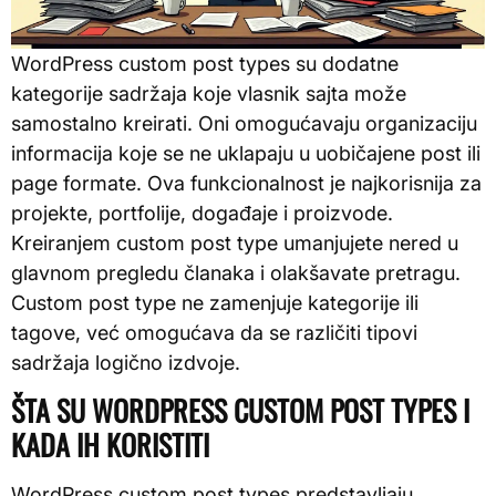
WordPress custom post types su dodatne
kategorije sadržaja koje vlasnik sajta može
samostalno kreirati. Oni omogućavaju organizaciju
informacija koje se ne uklapaju u uobičajene post ili
page formate. Ova funkcionalnost je najkorisnija za
projekte, portfolije, događaje i proizvode.
Kreiranjem custom post type umanjujete nered u
glavnom pregledu članaka i olakšavate pretragu.
Custom post type ne zamenjuje kategorije ili
tagove, već omogućava da se različiti tipovi
sadržaja logično izdvoje.
ŠTA SU WORDPRESS CUSTOM POST TYPES I
KADA IH KORISTITI
WordPress custom post types predstavljaju