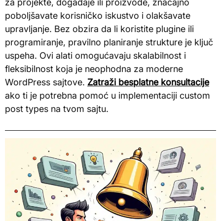
za projekte, događaje ili proizvode, značajno
poboljšavate korisničko iskustvo i olakšavate
upravljanje. Bez obzira da li koristite plugine ili
programiranje, pravilno planiranje strukture je ključ
uspeha. Ovi alati omogućavaju skalabilnost i
fleksibilnost koja je neophodna za moderne
WordPress sajtove.
Zatraži besplatne konsultacije
ako ti je potrebna pomoć u implementaciji custom
post types na tvom sajtu.