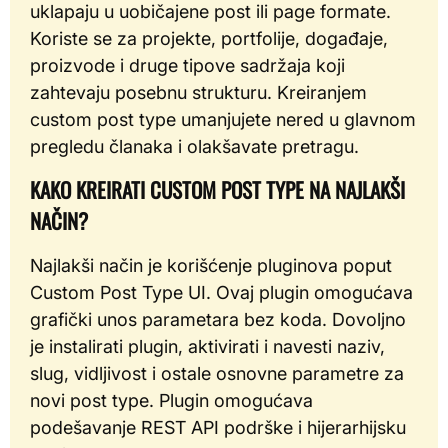
uklapaju u uobičajene post ili page formate.
Koriste se za projekte, portfolije, događaje,
proizvode i druge tipove sadržaja koji
zahtevaju posebnu strukturu. Kreiranjem
custom post type umanjujete nered u glavnom
pregledu članaka i olakšavate pretragu.
KAKO KREIRATI CUSTOM POST TYPE NA NAJLAKŠI
NAČIN?
Najlakši način je korišćenje pluginova poput
Custom Post Type UI. Ovaj plugin omogućava
grafički unos parametara bez koda. Dovoljno
je instalirati plugin, aktivirati i navesti naziv,
slug, vidljivost i ostale osnovne parametre za
novi post type. Plugin omogućava
podešavanje REST API podrške i hijerarhijsku