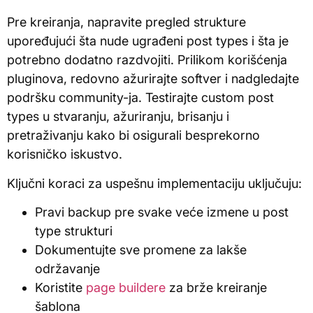
Pre kreiranja, napravite pregled strukture
upoređujući šta nude ugrađeni post types i šta je
potrebno dodatno razdvojiti. Prilikom korišćenja
pluginova, redovno ažurirajte softver i nadgledajte
podršku community-ja. Testirajte custom post
types u stvaranju, ažuriranju, brisanju i
pretraživanju kako bi osigurali besprekorno
korisničko iskustvo.
Ključni koraci za uspešnu implementaciju uključuju:
Pravi backup pre svake veće izmene u post
type strukturi
Dokumentujte sve promene za lakše
održavanje
Koristite
page buildere
za brže kreiranje
šablona