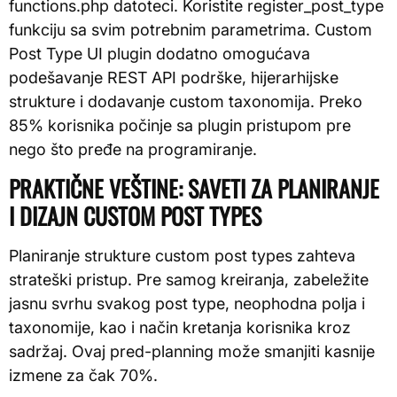
functions.php datoteci. Koristite register_post_type
funkciju sa svim potrebnim parametrima. Custom
Post Type UI plugin dodatno omogućava
podešavanje REST API podrške, hijerarhijske
strukture i dodavanje custom taxonomija. Preko
85% korisnika počinje sa plugin pristupom pre
nego što pređe na programiranje.
PRAKTIČNE VEŠTINE: SAVETI ZA PLANIRANJE
I DIZAJN CUSTOM POST TYPES
Planiranje strukture custom post types zahteva
strateški pristup. Pre samog kreiranja, zabeležite
jasnu svrhu svakog post type, neophodna polja i
taxonomije, kao i način kretanja korisnika kroz
sadržaj. Ovaj pred-planning može smanjiti kasnije
izmene za čak 70%.