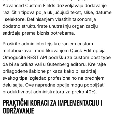
Advanced Custom Fields dozvoljavaju dodavanje
različitih tipova polja uključujući tekst, slike, datume
i selektore. Definisanjem vlastitih taxonomija
dodatno strukturirate unutrašnju organizaciju
sadržaja prema biznis potrebama.
Proširite admin interfejs kreiranjem custom
metabox-ova i modifikovanjem Quick Edit opcija.
Omogućite REST API podršku za custom post type
da bi se prikazivali u Gutenberg editoru. Kreirajte
prilagođene šablone prikaza kako bi sadržaj
svakog tipa izgledao profesionalno na prednjem
delu sajta. Ove napredne opcije mogu poboljšati
produktivnost administratora za preko 40%.
PRAKTIČNI KORACI ZA IMPLEMENTACIJU I
ODRŽAVANJE