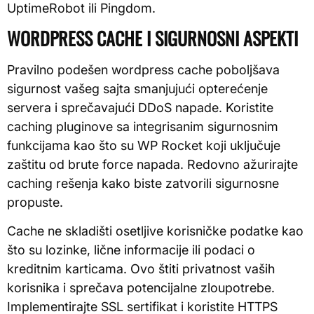
UptimeRobot ili Pingdom.
WORDPRESS CACHE I SIGURNOSNI ASPEKTI
Pravilno podešen wordpress cache poboljšava
sigurnost vašeg sajta smanjujući opterećenje
servera i sprečavajući DDoS napade. Koristite
caching pluginove sa integrisanim sigurnosnim
funkcijama kao što su WP Rocket koji uključuje
zaštitu od brute force napada. Redovno ažurirajte
caching rešenja kako biste zatvorili sigurnosne
propuste.
Cache ne skladišti osetljive korisničke podatke kao
što su lozinke, lične informacije ili podaci o
kreditnim karticama. Ovo štiti privatnost vaših
korisnika i sprečava potencijalne zloupotrebe.
Implementirajte SSL sertifikat i koristite HTTPS