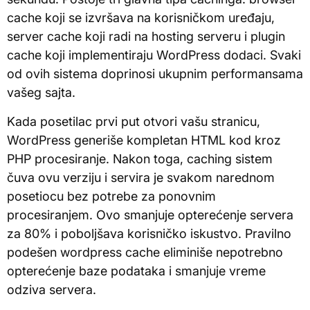
cache koji se izvršava na korisničkom uređaju,
server cache koji radi na hosting serveru i plugin
cache koji implementiraju WordPress dodaci. Svaki
od ovih sistema doprinosi ukupnim performansama
vašeg sajta.
Kada posetilac prvi put otvori vašu stranicu,
WordPress generiše kompletan HTML kod kroz
PHP procesiranje. Nakon toga, caching sistem
čuva ovu verziju i servira je svakom narednom
posetiocu bez potrebe za ponovnim
procesiranjem. Ovo smanjuje opterećenje servera
za 80% i poboljšava korisničko iskustvo. Pravilno
podešen wordpress cache eliminiše nepotrebno
opterećenje baze podataka i smanjuje vreme
odziva servera.