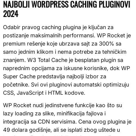
NAJBOLJI WORDPRESS CACHING PLUGINOVI
2024
Odabir pravog caching plugina je ključan za
postizanje maksimalnih performansi. WP Rocket je
premium rešenje koje ubrzava sajt za 300% sa
samo jednim klikom i nema potrebe za tehničkim
znanjem. W3 Total Cache je besplatan plugin sa
naprednim opcijama za iskusne korisnike, dok WP
Super Cache predstavlja najbolji izbor za
početnike. Svi ovi pluginovi automatski optimizuju
CSS, JavaScript i HTML kodove.
WP Rocket nudi jedinstvene funkcije kao što su
lazy loading za slike, minifikacija fajlova i
integracija sa CDN servisima. Cena ovog plugina je
49 dolara godišnje, ali se isplati zbog uštede u