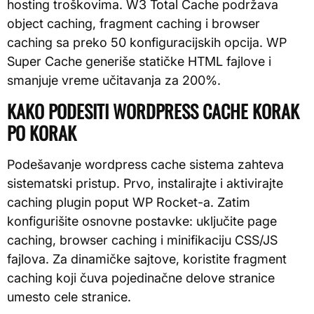
hosting troškovima. W3 Total Cache podržava
object caching, fragment caching i browser
caching sa preko 50 konfiguracijskih opcija. WP
Super Cache generiše statičke HTML fajlove i
smanjuje vreme učitavanja za 200%.
KAKO PODESITI WORDPRESS CACHE KORAK
PO KORAK
Podešavanje wordpress cache sistema zahteva
sistematski pristup. Prvo, instalirajte i aktivirajte
caching plugin poput WP Rocket-a. Zatim
konfigurišite osnovne postavke: uključite page
caching, browser caching i minifikaciju CSS/JS
fajlova. Za dinamičke sajtove, koristite fragment
caching koji čuva pojedinačne delove stranice
umesto cele stranice.