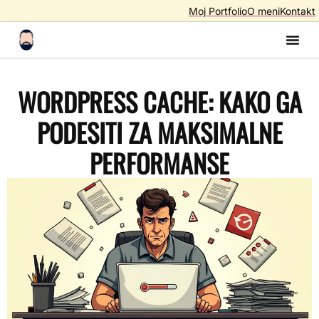
Moj Portfolio
O meni
Kontakt
Izrada S
Izrada 
AI A
SEO – Optimiza
WORDPRESS CACHE: KAKO GA
PODESITI ZA MAKSIMALNE
PERFORMANSE