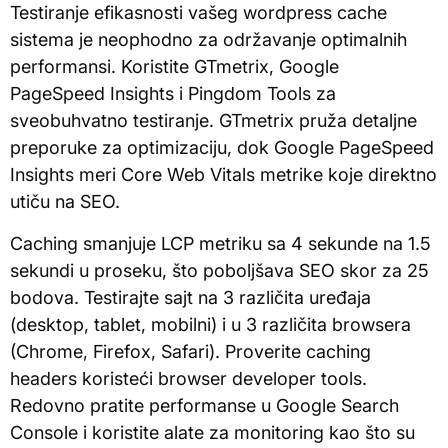
Testiranje efikasnosti vašeg wordpress cache
sistema je neophodno za održavanje optimalnih
performansi. Koristite GTmetrix, Google
PageSpeed Insights i Pingdom Tools za
sveobuhvatno testiranje. GTmetrix pruža detaljne
preporuke za optimizaciju, dok Google PageSpeed
Insights meri Core Web Vitals metrike koje direktno
utiču na SEO.
Caching smanjuje LCP metriku sa 4 sekunde na 1.5
sekundi u proseku, što poboljšava SEO skor za 25
bodova. Testirajte sajt na 3 različita uređaja
(desktop, tablet, mobilni) i u 3 različita browsera
(Chrome, Firefox, Safari). Proverite caching
headers koristeći browser developer tools.
Redovno pratite performanse u Google Search
Console i koristite alate za monitoring kao što su