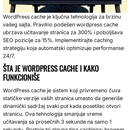
WordPress cache je ključna tehnologija za brzinu
vašeg sajta. Pravilno podešen wordpress cache
ubrzava učitavanje stranica za 300% i poboljšava
SEO pozicije za 15%. Implementirajte caching
strategiju koja automatski optimizuje performanse
24/7.
ŠTA JE WORDPRESS CACHE I KAKO
FUNKCIONIŠE
WordPress cache je sistem koji privremeno čuva
statičke verzije vaših stranica umesto da generiše
dinamički sadržaj svaki put kada posetilac otvori
stranicu. Ova tehnologija smanjuje vreme
učitavanja sa prosečnih 3 sekunde na samo 1
sekundu. Postoje tri glavna tipa cachinga: browser