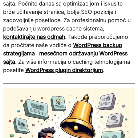
sajta. Počnite danas sa optimizacijom i iskusite
brže učitavanje stranica, bolje SEO pozicije i
zadovoljnije posetioce. Za profesionalnu pomoć u
podešavanju wordpress cache sistema,
kontaktirajte nas odmah
. Takođe preporučujemo
da pročitate naše vodiče o
WordPress backup
strategijama
i
mesečnom održavanju WordPress
sajta
. Za više informacija o caching tehnologijama
posetite
WordPress plugin direktorijum
.