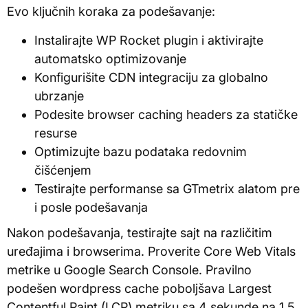
Evo ključnih koraka za podešavanje:
Instalirajte WP Rocket plugin i aktivirajte
automatsko optimizovanje
Konfigurišite CDN integraciju za globalno
ubrzanje
Podesite browser caching headers za statičke
resurse
Optimizujte bazu podataka redovnim
čišćenjem
Testirajte performanse sa GTmetrix alatom pre
i posle podešavanja
Nakon podešavanja, testirajte sajt na različitim
uređajima i browserima. Proverite Core Web Vitals
metrike u Google Search Console. Pravilno
podešen wordpress cache poboljšava Largest
Contentful Paint (LCP) metriku sa 4 sekunde na 1.5