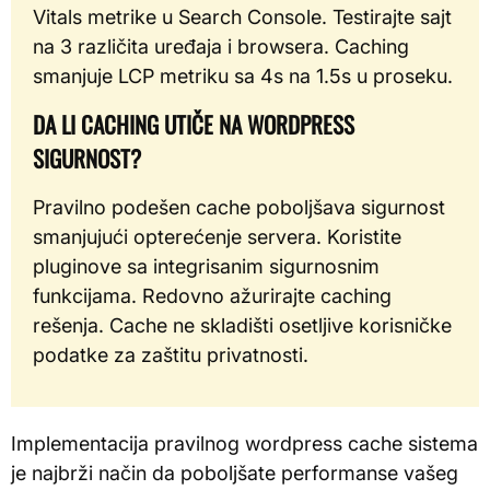
Vitals metrike u Search Console. Testirajte sajt
na 3 različita uređaja i browsera. Caching
smanjuje LCP metriku sa 4s na 1.5s u proseku.
DA LI CACHING UTIČE NA WORDPRESS
SIGURNOST?
Pravilno podešen cache poboljšava sigurnost
smanjujući opterećenje servera. Koristite
pluginove sa integrisanim sigurnosnim
funkcijama. Redovno ažurirajte caching
rešenja. Cache ne skladišti osetljive korisničke
podatke za zaštitu privatnosti.
Implementacija pravilnog wordpress cache sistema
je najbrži način da poboljšate performanse vašeg