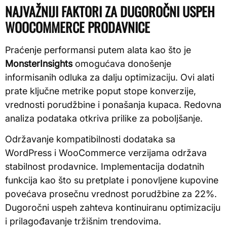
NAJVAŽNIJI FAKTORI ZA DUGOROČNI USPEH
WOOCOMMERCE PRODAVNICE
Praćenje performansi putem alata kao što je
MonsterInsights
omogućava donošenje
informisanih odluka za dalju optimizaciju. Ovi alati
prate ključne metrike poput stope konverzije,
vrednosti porudžbine i ponašanja kupaca. Redovna
analiza podataka otkriva prilike za poboljšanje.
Održavanje kompatibilnosti dodataka sa
WordPress i WooCommerce verzijama održava
stabilnost prodavnice. Implementacija dodatnih
funkcija kao što su pretplate i ponovljene kupovine
povećava prosečnu vrednost porudžbine za 22%.
Dugoročni uspeh zahteva kontinuiranu optimizaciju
i prilagođavanje tržišnim trendovima.