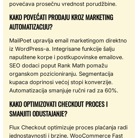
povećava prosečnu vrednost porudžbine.
KAKO POVEĆATI PRODAJU KROZ MARKETING
AUTOMATIZACIJU?
MailPoet upravlja email marketingom direktno
iz WordPress-a. Integrisane funkcije šalju
napuštene korpe i postkupovinske emailove.
SEO dodaci poput Rank Math pomažu
organskom pozicioniranju. Segmentacija
kupaca doprinosi većoj stopi konverzije.
Automatizacija smanjuje ručni rad za 60%.
KAKO OPTIMIZOVATI CHECKOUT PROCES I
SMANJITI ODUSTAJANJE?
Flux Checkout optimizuje proces plaćanja radi
jednostavnosti i brzine. WooCommerce Fast