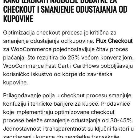
CHECKOUT I SMANJENJE ODUSTAJANJA OD
KUPOVINE
Optimizacija checkout procesa je kritična za
smanjenje odustajanja od kupovine.
Flux Checkout
za WooCommerce pojednostavljuje čitav proces
plaćanja, što rezultira do 25% većom konverzijom.
WooCommerce Fast Cart i CartFlows poboljšavaju
korisničko iskustvo od korpe do završetka
kupovine.
Prilagođavanje polja u checkout procesu smanjuje
konfuziju i tehničke barijere za kupce. Prodavnice
koje implementiraju optimizovane checkout
procese beleže smanjenje odustajanja od 30-45%.
Jednostavnost i transparentnost su ključni faktori u
zadržavanju kupaca do završetka transakcije.