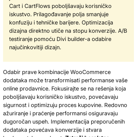
Cart i CartFlows poboljšavaju korisničko
iskustvo. Prilagođavanje polja smanjuje
konfuziju i tehničke barijere. Optimizacija
dizajna direktno utiče na stopu konverzije. A/B
testiranje pomoću Divi builder-a odabire
najučinkovitiji dizajn.
Odabir prave kombinacije WooCommerce
dodataka može transformisati performanse vaše
online prodavnice. Fokusirajte se na rešenja koja
poboljšavaju korisničko iskustvo, povećavaju
sigurnost i optimizuju proces kupovine. Redovno
ažuriranje i praćenje performansi osiguravaju
dugoročan uspeh. Implementacija preporučenih
dodataka povećava konverzije i stvara