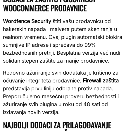
WOOCOMMERCE PRODAVNICE
Wordfence Security
štiti vašu prodavnicu od
hakerskih napada i malvera putem skeniranja u
realnom vremenu. Ovaj plugin automatski blokira
sumnjive IP adrese i sprečava do 99%
bezbednosnih pretnji. Besplatna verzija već nudi
solidan stepen zaštite za manje prodavnice.
Redovno ažuriranje svih dodataka je kritično za
očuvanje integriteta prodavnice.
Firewall zaštita
predstavlja prvu liniju odbrane protiv napada.
Preporučujemo mesečnu proveru bezbednosti i
ažuriranje svih plugina u roku od 48 sati od
izdavanja novih verzija.
NAJBOLJI DODACI ZA PRILAGOĐAVANJE