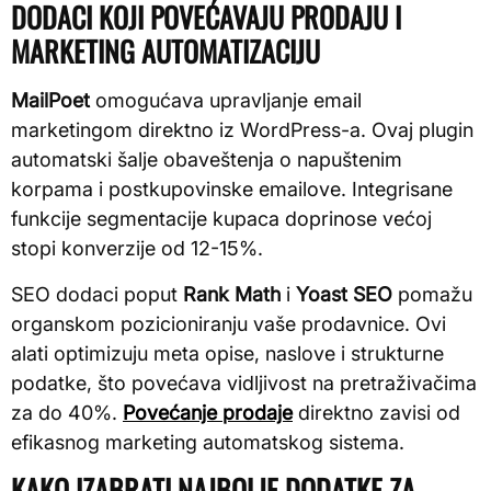
DODACI KOJI POVEĆAVAJU PRODAJU I
MARKETING AUTOMATIZACIJU
MailPoet
omogućava upravljanje email
marketingom direktno iz WordPress-a. Ovaj plugin
automatski šalje obaveštenja o napuštenim
korpama i postkupovinske emailove. Integrisane
funkcije segmentacije kupaca doprinose većoj
stopi konverzije od 12-15%.
SEO dodaci poput
Rank Math
i
Yoast SEO
pomažu
organskom pozicioniranju vaše prodavnice. Ovi
alati optimizuju meta opise, naslove i strukturne
podatke, što povećava vidljivost na pretraživačima
za do 40%.
Povećanje prodaje
direktno zavisi od
efikasnog marketing automatskog sistema.
KAKO IZABRATI NAJBOLJE DODATKE ZA