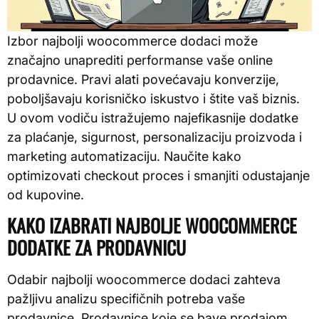
Izbor najbolji woocommerce dodaci može
značajno unaprediti performanse vaše online
prodavnice. Pravi alati povećavaju konverzije,
poboljšavaju korisničko iskustvo i štite vaš biznis.
U ovom vodiču istražujemo najefikasnije dodatke
za plaćanje, sigurnost, personalizaciju proizvoda i
marketing automatizaciju. Naučite kako
optimizovati checkout proces i smanjiti odustajanje
od kupovine.
KAKO IZABRATI NAJBOLJE WOOCOMMERCE
DODATKE ZA PRODAVNICU
Odabir najbolji woocommerce dodaci zahteva
pažljivu analizu specifičnih potreba vaše
prodavnice. Prodavnice koje se bave prodajom