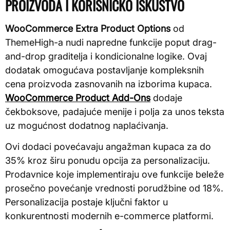
PROIZVODA I KORISNIČKO ISKUSTVO
WooCommerce Extra Product Options
od
ThemeHigh-a nudi napredne funkcije poput drag-
and-drop graditelja i kondicionalne logike. Ovaj
dodatak omogućava postavljanje kompleksnih
cena proizvoda zasnovanih na izborima kupaca.
WooCommerce Product Add-Ons
dodaje
čekboksove, padajuće menije i polja za unos teksta
uz mogućnost dodatnog naplaćivanja.
Ovi dodaci povećavaju angažman kupaca za do
35% kroz širu ponudu opcija za personalizaciju.
Prodavnice koje implementiraju ove funkcije beleže
prosečno povećanje vrednosti porudžbine od 18%.
Personalizacija postaje ključni faktor u
konkurentnosti modernih e-commerce platformi.