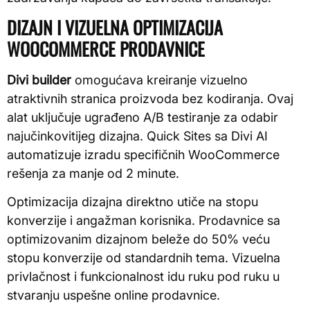
DIZAJN I VIZUELNA OPTIMIZACIJA
WOOCOMMERCE PRODAVNICE
Divi builder
omogućava kreiranje vizuelno
atraktivnih stranica proizvoda bez kodiranja. Ovaj
alat uključuje ugrađeno A/B testiranje za odabir
najučinkovitijeg dizajna. Quick Sites sa Divi AI
automatizuje izradu specifičnih WooCommerce
rešenja za manje od 2 minute.
Optimizacija dizajna direktno utiče na stopu
konverzije i angažman korisnika. Prodavnice sa
optimizovanim dizajnom beleže do 50% veću
stopu konverzije od standardnih tema. Vizuelna
privlačnost i funkcionalnost idu ruku pod ruku u
stvaranju uspešne online prodavnice.