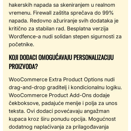
hakerskih napada sa skeniranjem u realnom
vremenu. Firewall zaštita sprečava do 99%
napada. Redovno ažuriranje svih dodataka je
kritično za stabilan rad. Besplatna verzija
Wordfence-a nudi solidan stepen sigurnosti za
početnike.
KOJI DODACI OMOGUĆAVAJU PERSONALIZACIJU
PROIZVODA?
WooCommerce Extra Product Options nudi
drag-and-drop graditelj i kondicionalnu logiku.
WooCommerce Product Add-Ons dodaje
čekboksove, padajuće menije i polja za unos
teksta. Ovi dodaci povećavaju angažman
kupaca kroz širu ponudu opcija. Mogućnost
dodatnog naplaćivanja za prilagođavanja