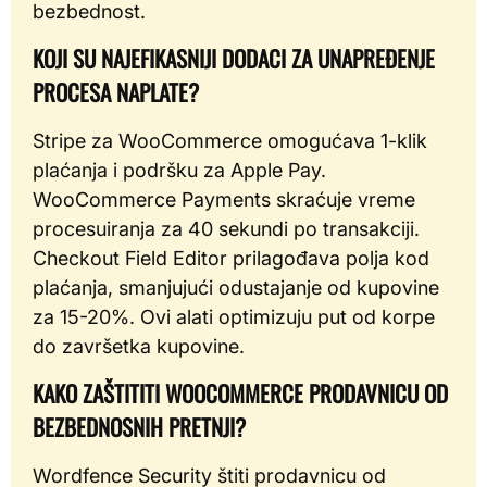
bezbednost.
KOJI SU NAJEFIKASNIJI DODACI ZA UNAPREĐENJE
PROCESA NAPLATE?
Stripe za WooCommerce omogućava 1-klik
plaćanja i podršku za Apple Pay.
WooCommerce Payments skraćuje vreme
procesuiranja za 40 sekundi po transakciji.
Checkout Field Editor prilagođava polja kod
plaćanja, smanjujući odustajanje od kupovine
za 15-20%. Ovi alati optimizuju put od korpe
do završetka kupovine.
KAKO ZAŠTITITI WOOCOMMERCE PRODAVNICU OD
BEZBEDNOSNIH PRETNJI?
Wordfence Security štiti prodavnicu od