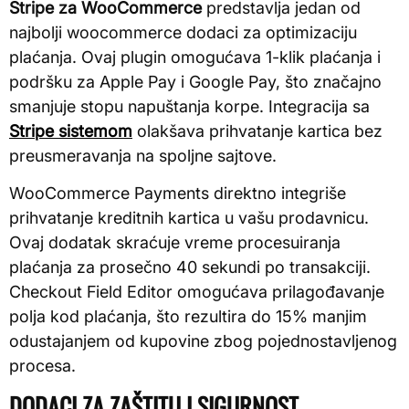
Stripe za WooCommerce
predstavlja jedan od
najbolji woocommerce dodaci za optimizaciju
plaćanja. Ovaj plugin omogućava 1-klik plaćanja i
podršku za Apple Pay i Google Pay, što značajno
smanjuje stopu napuštanja korpe. Integracija sa
Stripe sistemom
olakšava prihvatanje kartica bez
preusmeravanja na spoljne sajtove.
WooCommerce Payments direktno integriše
prihvatanje kreditnih kartica u vašu prodavnicu.
Ovaj dodatak skraćuje vreme procesuiranja
plaćanja za prosečno 40 sekundi po transakciji.
Checkout Field Editor omogućava prilagođavanje
polja kod plaćanja, što rezultira do 15% manjim
odustajanjem od kupovine zbog pojednostavljenog
procesa.
DODACI ZA ZAŠTITU I SIGURNOST