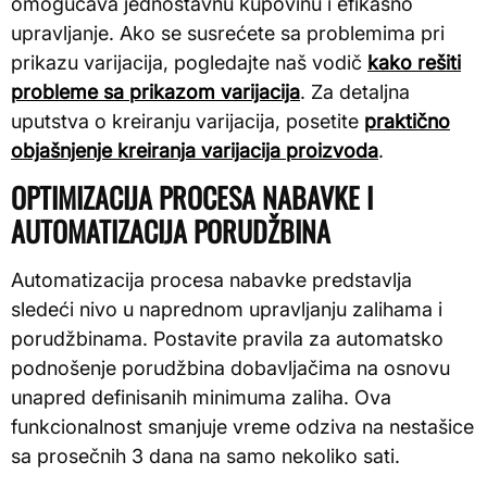
omogućava jednostavnu kupovinu i efikasno
upravljanje. Ako se susrećete sa problemima pri
prikazu varijacija, pogledajte naš vodič
kako rešiti
probleme sa prikazom varijacija
. Za detaljna
uputstva o kreiranju varijacija, posetite
praktično
objašnjenje kreiranja varijacija proizvoda
.
OPTIMIZACIJA PROCESA NABAVKE I
AUTOMATIZACIJA PORUDŽBINA
Automatizacija procesa nabavke predstavlja
sledeći nivo u naprednom upravljanju zalihama i
porudžbinama. Postavite pravila za automatsko
podnošenje porudžbina dobavljačima na osnovu
unapred definisanih minimuma zaliha. Ova
funkcionalnost smanjuje vreme odziva na nestašice
sa prosečnih 3 dana na samo nekoliko sati.