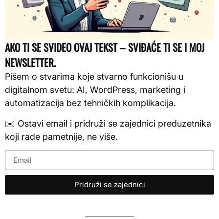
AKO TI SE SVIDEO OVAJ TEKST – SVIĐAĆE TI SE I MOJ
NEWSLETTER.
Pišem o stvarima koje stvarno funkcionišu u
digitalnom svetu: AI, WordPress, marketing i
automatizacija bez tehničkih komplikacija.
✉️ Ostavi email i pridruži se zajednici preduzetnika
koji rade pametnije, ne više.
Pridruži se zajednici