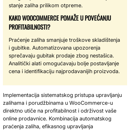
stanje zaliha prilikom otpreme.
KAKO WOOCOMMERCE POMAŽE U POVEĆANJU
PROFITABILNOSTI?
Praćenje zaliha smanjuje troškove skladištenja
i gubitke. Automatizovana upozorenja
sprečavaju gubitak prodaje zbog nestašica.
Analitički alati omogućavaju bolje postavljanje
cena i identifikaciju najprodavanijih proizvoda.
Implementacija sistematskog pristupa upravljanju
zalihama i porudžbinama u WooCommerce-u
direktno utiče na profitabilnost i održivost vaše
online prodavnice. Kombinacija automatskog
praćenja zaliha, efikasnog upravljanja