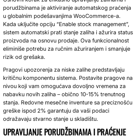
porudžbinama je aktiviranje automatskog praćenja
u globalnim podešavanjima WooCommerce-a.
Kada uključite opciju “Enable stock management”,
sistem automatski prati stanje zaliha i ažurira status
proizvoda na osnovu prodaje. Ova funkcionalnost
eliminiše potrebu za ručnim ažuriranjem i smanjuje
rizik od grešaka.
Pragovi upozorenja za niske zalihe predstavljaju
kritičnu komponentu sistema. Postavite pragove na
nivou koji vam omogućava dovoljno vremena za
nabavku novih zaliha – obično 10-15% trenutnog
stanja. Redovne mesečne inventure sa preciznošću
greške ispod 2% garantuju da vaši podaci
odražavaju stvarno stanje u skladištu.
UPRAVLJANJE PORUDŽBINAMA I PRAĆENJE