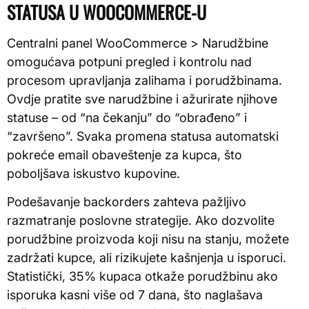
STATUSA U WOOCOMMERCE-U
Centralni panel WooCommerce > Narudžbine
omogućava potpuni pregled i kontrolu nad
procesom upravljanja zalihama i porudžbinama.
Ovdje pratite sve narudžbine i ažurirate njihove
statuse – od “na čekanju” do “obrađeno” i
“završeno”. Svaka promena statusa automatski
pokreće email obaveštenje za kupca, što
poboljšava iskustvo kupovine.
Podešavanje backorders zahteva pažljivo
razmatranje poslovne strategije. Ako dozvolite
porudžbine proizvoda koji nisu na stanju, možete
zadržati kupce, ali rizikujete kašnjenja u isporuci.
Statistički, 35% kupaca otkaže porudžbinu ako
isporuka kasni više od 7 dana, što naglašava