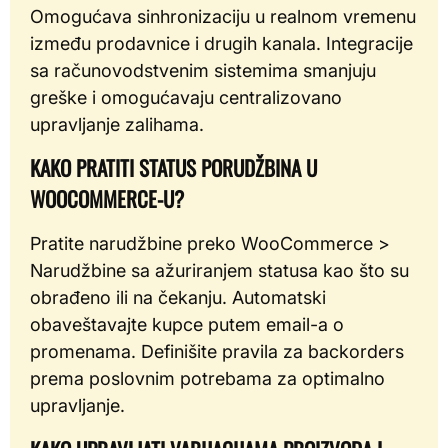
Omogućava sinhronizaciju u realnom vremenu
između prodavnice i drugih kanala. Integracije
sa računovodstvenim sistemima smanjuju
greške i omogućavaju centralizovano
upravljanje zalihama.
KAKO PRATITI STATUS PORUDŽBINA U
WOOCOMMERCE-U?
Pratite narudžbine preko WooCommerce >
Narudžbine sa ažuriranjem statusa kao što su
obrađeno ili na čekanju. Automatski
obaveštavajte kupce putem email-a o
promenama. Definišite pravila za backorders
prema poslovnim potrebama za optimalno
upravljanje.