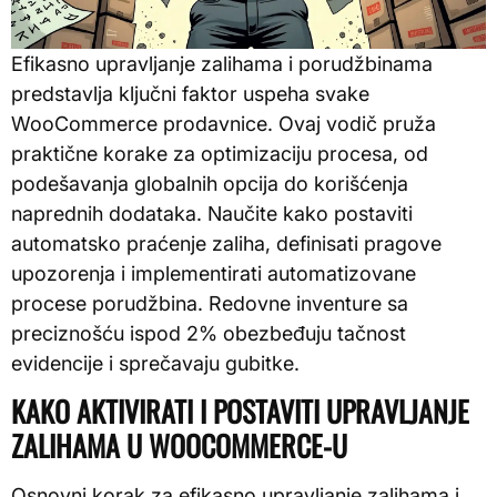
Efikasno upravljanje zalihama i porudžbinama
predstavlja ključni faktor uspeha svake
WooCommerce prodavnice. Ovaj vodič pruža
praktične korake za optimizaciju procesa, od
podešavanja globalnih opcija do korišćenja
naprednih dodataka. Naučite kako postaviti
automatsko praćenje zaliha, definisati pragove
upozorenja i implementirati automatizovane
procese porudžbina. Redovne inventure sa
preciznošću ispod 2% obezbeđuju tačnost
evidencije i sprečavaju gubitke.
KAKO AKTIVIRATI I POSTAVITI UPRAVLJANJE
ZALIHAMA U WOOCOMMERCE-U
Osnovni korak za efikasno upravljanje zalihama i