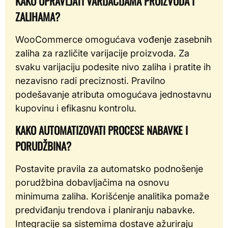
KAKO UPRAVLJATI VARIJACIJAMA PROIZVODA I
ZALIHAMA?
WooCommerce omogućava vođenje zasebnih
zaliha za različite varijacije proizvoda. Za
svaku varijaciju podesite nivo zaliha i pratite ih
nezavisno radi preciznosti. Pravilno
podešavanje atributa omogućava jednostavnu
kupovinu i efikasnu kontrolu.
KAKO AUTOMATIZOVATI PROCESE NABAVKE I
PORUDŽBINA?
Postavite pravila za automatsko podnošenje
porudžbina dobavljačima na osnovu
minimuma zaliha. Korišćenje analitika pomaže
predviđanju trendova i planiranju nabavke.
Integracije sa sistemima dostave ažuriraju