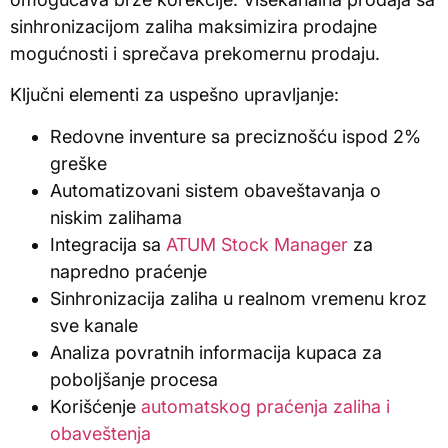
sinhronizacijom zaliha maksimizira prodajne
mogućnosti i sprečava prekomernu prodaju.
Ključni elementi za uspešno upravljanje:
Redovne inventure sa preciznošću ispod 2%
greške
Automatizovani sistem obaveštavanja o
niskim zalihama
Integracija sa
ATUM Stock Manager
za
napredno praćenje
Sinhronizacija zaliha u realnom vremenu kroz
sve kanale
Analiza povratnih informacija kupaca za
poboljšanje procesa
Korišćenje
automatskog praćenja zaliha i
obaveštenja