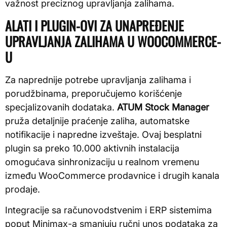
važnost preciznog upravljanja zalihama.
ALATI I PLUGIN-OVI ZA UNAPREĐENJE
UPRAVLJANJA ZALIHAMA U WOOCOMMERCE-
U
Za naprednije potrebe upravljanja zalihama i
porudžbinama, preporučujemo korišćenje
specjalizovanih dodataka.
ATUM Stock Manager
pruža detaljnije praćenje zaliha, automatske
notifikacije i napredne izveštaje. Ovaj besplatni
plugin sa preko 10.000 aktivnih instalacija
omogućava sinhronizaciju u realnom vremenu
između WooCommerce prodavnice i drugih kanala
prodaje.
Integracije sa računovodstvenim i ERP sistemima
poput Minimax-a smanjuju ručni unos podataka za