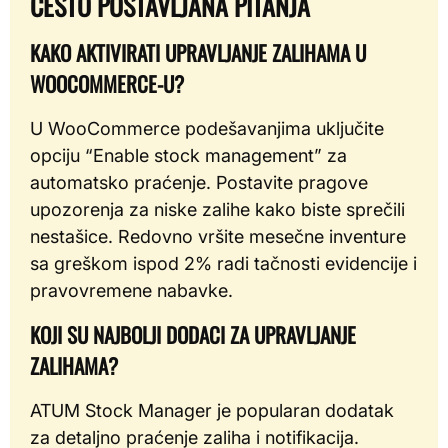
ČESTO POSTAVLJANA PITANJA
KAKO AKTIVIRATI UPRAVLJANJE ZALIHAMA U
WOOCOMMERCE-U?
U WooCommerce podešavanjima uključite
opciju “Enable stock management” za
automatsko praćenje. Postavite pragove
upozorenja za niske zalihe kako biste sprečili
nestašice. Redovno vršite mesečne inventure
sa greškom ispod 2% radi tačnosti evidencije i
pravovremene nabavke.
KOJI SU NAJBOLJI DODACI ZA UPRAVLJANJE
ZALIHAMA?
ATUM Stock Manager je popularan dodatak
za detaljno praćenje zaliha i notifikacija.