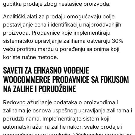
gubitka prodaje zbog nestašice proizvoda.
Analitički alati za prodaju omogućavaju bolje
postavljanje cena i identifikaciju najprodavanijih
proizvoda. Prodavnice koje implementiraju
sistematsko upravljanje zalihama ostvaruju 30%
veću profitnu maržu u poređenju sa onima koji
koriste ručne metode.
SAVETI ZA EFIKASNO VOĐENJE
WOOCOMMERCE PRODAVNICE SA FOKUSOM
NA ZALIHE I PORUDŽBINE
Redovno ažuriranje podataka o proizvodima i
zalihama je osnova uspešnog upravljanja zalihama i
porudžbinama. Implementirajte sistem koji
automatski ažurira zalihe nakon svake prodaje i
omogućava brze korekcije. Višekanalna prodaja sa