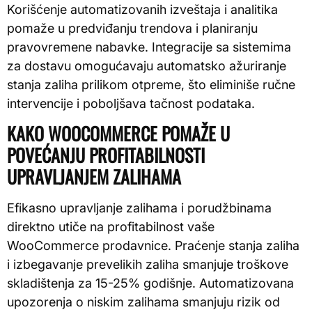
Korišćenje automatizovanih izveštaja i analitika
pomaže u predviđanju trendova i planiranju
pravovremene nabavke. Integracije sa sistemima
za dostavu omogućavaju automatsko ažuriranje
stanja zaliha prilikom otpreme, što eliminiše ručne
intervencije i poboljšava tačnost podataka.
KAKO WOOCOMMERCE POMAŽE U
POVEĆANJU PROFITABILNOSTI
UPRAVLJANJEM ZALIHAMA
Efikasno upravljanje zalihama i porudžbinama
direktno utiče na profitabilnost vaše
WooCommerce prodavnice. Praćenje stanja zaliha
i izbegavanje prevelikih zaliha smanjuje troškove
skladištenja za 15-25% godišnje. Automatizovana
upozorenja o niskim zalihama smanjuju rizik od