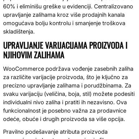
60% i eliminišu greške u evidenciji. Centralizovano
upravljanje zalihama kroz više prodajnih kanala
omogućava bolju kontrolu i smanjenje troškova
skladištenja.
UPRAVLJANJE VARIJACIJAMA PROIZVODA I
NJIHOVIM ZALIHAMA
WooCommerce podržava vođenje zasebnih zaliha
za različite varijacije proizvoda, što je ključno za
precizno upravljanje zalihama i porudžbinama. Za
svaku varijaciju (veličina, boja, stil) možete podesiti
individualni nivo zaliha i pratiti ih nezavisno. Ova
funkcionalnost je posebno važna za prodavnice
odeće, obuće i drugih proizvoda sa više opcija.
Pravilno podešavanje atributa proizvoda