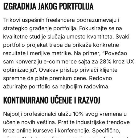
IZGRADNJA JAKOG PORTFOLIJA
Trikovi uspešnih freelancera podrazumevaju i
strategko građenje portfolija. Fokusirajte se na
kvalitetne studije slučaja umesto kvantiteta. Svaki
portfolio projekat treba da prikaže konkretne
rezultate i merljive metrike. Na primer, “Povećao
sam konverziju e-commerce sajta za 28% kroz UX
optimizaciju”. Ovakav pristup privlači klijente
spremne da plate premium cene. Redovno
ažurirajte portfolio sa najboljim radovima.
KONTINUIRANO UČENJE I RAZVOJ
Najbolji profesionalci ulažu 10% svog vremena u
učenje novih veština. Pratite industrijske trendove
kroz online kurseve i konferencije. Specifično,