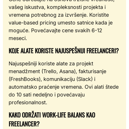
vašeg iskustva, kompleksnosti projekta i
vremena potrebnog za izvršenje. Koristite
value-based pricing umesto satnice kada je
moguće. Povećavajte cene svakih 6-12
meseci.
KOJE ALATE KORISTE NAJUSPEŠNIJI FREELANCERI?
Najuspešniji koriste alate za projekt
menadžment (Trello, Asana), fakturisanje
(FreshBooks), komunikaciju (Slack) i
automatsko praćenje vremena. Ovi alati štede
do 10 sati nedeljno i povećavaju
profesionalnost.
KAKO ODRŽATI WORK-LIFE BALANS KAO
FREELANCER?