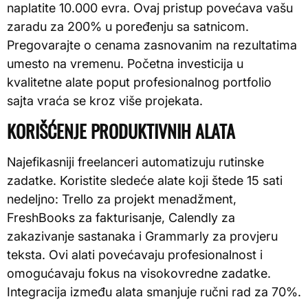
naplatite 10.000 evra. Ovaj pristup povećava vašu
zaradu za 200% u poređenju sa satnicom.
Pregovarajte o cenama zasnovanim na rezultatima
umesto na vremenu. Početna investicija u
kvalitetne alate poput profesionalnog portfolio
sajta vraća se kroz više projekata.
KORIŠĆENJE PRODUKTIVNIH ALATA
Najefikasniji freelanceri automatizuju rutinske
zadatke. Koristite sledeće alate koji štede 15 sati
nedeljno: Trello za projekt menadžment,
FreshBooks za fakturisanje, Calendly za
zakazivanje sastanaka i Grammarly za provjeru
teksta. Ovi alati povećavaju profesionalnost i
omogućavaju fokus na visokovredne zadatke.
Integracija između alata smanjuje ručni rad za 70%.