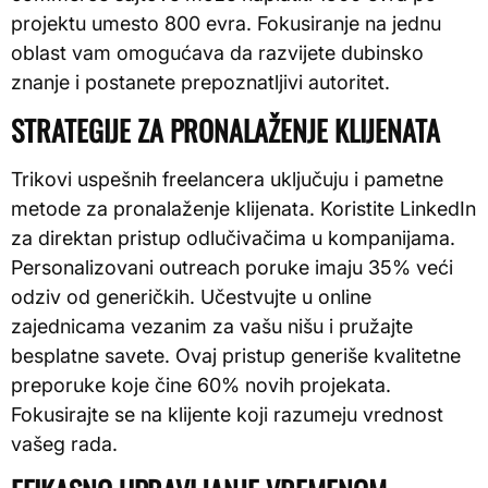
projektu umesto 800 evra. Fokusiranje na jednu
oblast vam omogućava da razvijete dubinsko
znanje i postanete prepoznatljivi autoritet.
STRATEGIJE ZA PRONALAŽENJE KLIJENATA
Trikovi uspešnih freelancera uključuju i pametne
metode za pronalaženje klijenata. Koristite LinkedIn
za direktan pristup odlučivačima u kompanijama.
Personalizovani outreach poruke imaju 35% veći
odziv od generičkih. Učestvujte u online
zajednicama vezanim za vašu nišu i pružajte
besplatne savete. Ovaj pristup generiše kvalitetne
preporuke koje čine 60% novih projekata.
Fokusirajte se na klijente koji razumeju vrednost
vašeg rada.