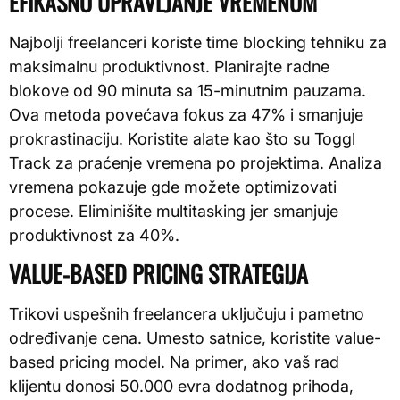
EFIKASNO UPRAVLJANJE VREMENOM
Najbolji freelanceri koriste time blocking tehniku za
maksimalnu produktivnost. Planirajte radne
blokove od 90 minuta sa 15-minutnim pauzama.
Ova metoda povećava fokus za 47% i smanjuje
prokrastinaciju. Koristite alate kao što su Toggl
Track za praćenje vremena po projektima. Analiza
vremena pokazuje gde možete optimizovati
procese. Eliminišite multitasking jer smanjuje
produktivnost za 40%.
VALUE-BASED PRICING STRATEGIJA
Trikovi uspešnih freelancera uključuju i pametno
određivanje cena. Umesto satnice, koristite value-
based pricing model. Na primer, ako vaš rad
klijentu donosi 50.000 evra dodatnog prihoda,