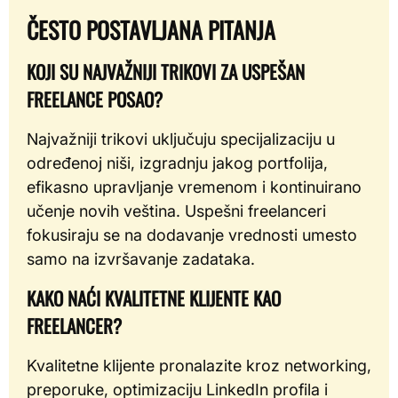
ČESTO POSTAVLJANA PITANJA
KOJI SU NAJVAŽNIJI TRIKOVI ZA USPEŠAN
FREELANCE POSAO?
Najvažniji trikovi uključuju specijalizaciju u
određenoj niši, izgradnju jakog portfolija,
efikasno upravljanje vremenom i kontinuirano
učenje novih veština. Uspešni freelanceri
fokusiraju se na dodavanje vrednosti umesto
samo na izvršavanje zadataka.
KAKO NAĆI KVALITETNE KLIJENTE KAO
FREELANCER?
Kvalitetne klijente pronalazite kroz networking,
preporuke, optimizaciju LinkedIn profila i