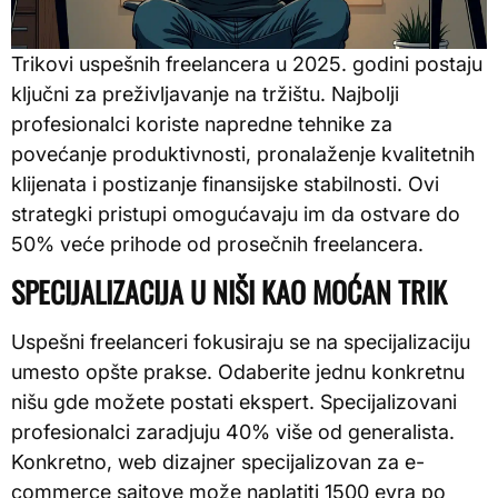
Trikovi uspešnih freelancera u 2025. godini postaju
ključni za preživljavanje na tržištu. Najbolji
profesionalci koriste napredne tehnike za
povećanje produktivnosti, pronalaženje kvalitetnih
klijenata i postizanje finansijske stabilnosti. Ovi
strategki pristupi omogućavaju im da ostvare do
50% veće prihode od prosečnih freelancera.
SPECIJALIZACIJA U NIŠI KAO MOĆAN TRIK
Uspešni freelanceri fokusiraju se na specijalizaciju
umesto opšte prakse. Odaberite jednu konkretnu
nišu gde možete postati ekspert. Specijalizovani
profesionalci zaradjuju 40% više od generalista.
Konkretno, web dizajner specijalizovan za e-
commerce sajtove može naplatiti 1500 evra po