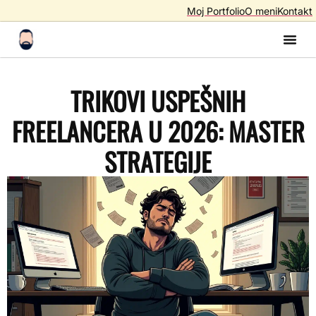
Moj Portfolio
O meni
Kontakt
Izrada S
Izrada 
AI A
SEO – Optimiza
TRIKOVI USPEŠNIH
FREELANCERA U 2026: MASTER
STRATEGIJE