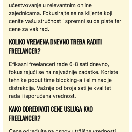
učestvovanje u relevantnim online
zajednicama. Fokusirajte se na klijente koji
cenite vašu stručnost i spremni su da plate fer
cene za vaš rad.
KOLIKO VREMENA DNEVNO TREBA RADITI
FREELANCER?
Efikasni freelanceri rade 6-8 sati dnevno,
fokusirajući se na najvažnije zadatke. Koriste
tehnike poput time blocking-a i eliminacije
distrakcija. Važnije od broja sati je kvalitet
rada i isporučena vrednost.
KAKO ODREĐIVATI CENE USLUGA KAO
FREELANCER?
Cene određujte na osnovu tržišne vrednosti,