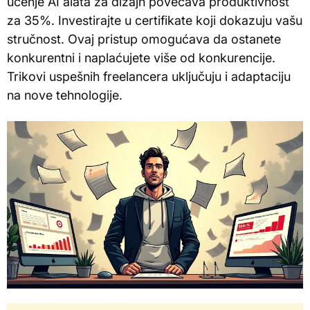
učenje AI alata za dizajn povećava produktivnost
za 35%. Investirajte u certifikate koji dokazuju vašu
stručnost. Ovaj pristup omogućava da ostanete
konkurentni i naplaćujete više od konkurencije.
Trikovi uspešnih freelancera uključuju i adaptaciju
na nove tehnologije.