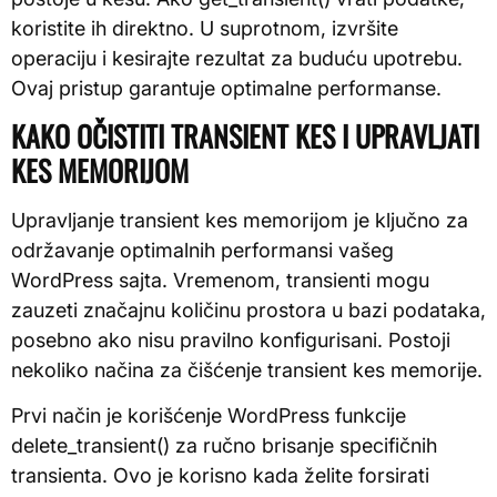
koristite ih direktno. U suprotnom, izvršite
operaciju i kesirajte rezultat za buduću upotrebu.
Ovaj pristup garantuje optimalne performanse.
KAKO OČISTITI TRANSIENT KES I UPRAVLJATI
KES MEMORIJOM
Upravljanje transient kes memorijom je ključno za
održavanje optimalnih performansi vašeg
WordPress sajta. Vremenom, transienti mogu
zauzeti značajnu količinu prostora u bazi podataka,
posebno ako nisu pravilno konfigurisani. Postoji
nekoliko načina za čišćenje transient kes memorije.
Prvi način je korišćenje WordPress funkcije
delete_transient() za ručno brisanje specifičnih
transienta. Ovo je korisno kada želite forsirati