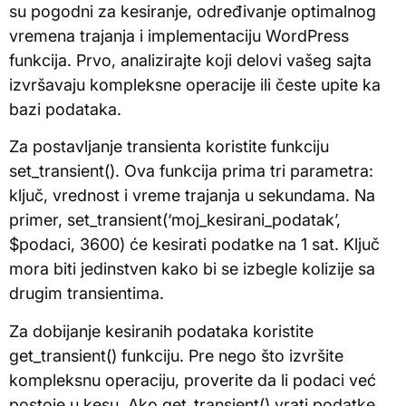
su pogodni za kesiranje, određivanje optimalnog
vremena trajanja i implementaciju WordPress
funkcija. Prvo, analizirajte koji delovi vašeg sajta
izvršavaju kompleksne operacije ili česte upite ka
bazi podataka.
Za postavljanje transienta koristite funkciju
set_transient(). Ova funkcija prima tri parametra:
ključ, vrednost i vreme trajanja u sekundama. Na
primer, set_transient(‘moj_kesirani_podatak’,
$podaci, 3600) će kesirati podatke na 1 sat. Ključ
mora biti jedinstven kako bi se izbegle kolizije sa
drugim transientima.
Za dobijanje kesiranih podataka koristite
get_transient() funkciju. Pre nego što izvršite
kompleksnu operaciju, proverite da li podaci već
postoje u kesu. Ako get_transient() vrati podatke,