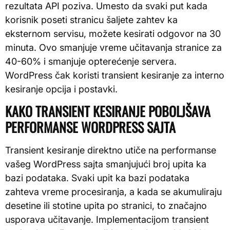
rezultata API poziva. Umesto da svaki put kada
korisnik poseti stranicu šaljete zahtev ka
eksternom servisu, možete kesirati odgovor na 30
minuta. Ovo smanjuje vreme učitavanja stranice za
40-60% i smanjuje opterećenje servera.
WordPress čak koristi transient kesiranje za interno
kesiranje opcija i postavki.
KAKO TRANSIENT KESIRANJE POBOLJŠAVA
PERFORMANSE WORDPRESS SAJTA
Transient kesiranje direktno utiče na performanse
vašeg WordPress sajta smanjujući broj upita ka
bazi podataka. Svaki upit ka bazi podataka
zahteva vreme procesiranja, a kada se akumuliraju
desetine ili stotine upita po stranici, to značajno
usporava učitavanje. Implementacijom transient