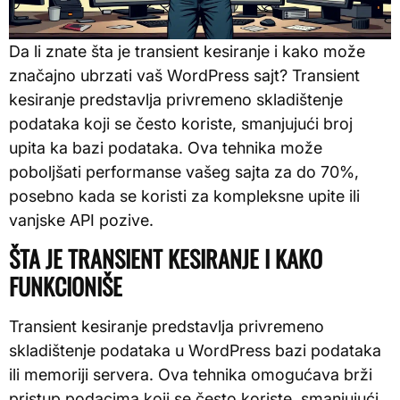
Da li znate šta je transient kesiranje i kako može
značajno ubrzati vaš WordPress sajt? Transient
kesiranje predstavlja privremeno skladištenje
podataka koji se često koriste, smanjujući broj
upita ka bazi podataka. Ova tehnika može
poboljšati performanse vašeg sajta za do 70%,
posebno kada se koristi za kompleksne upite ili
vanjske API pozive.
ŠTA JE TRANSIENT KESIRANJE I KAKO
FUNKCIONIŠE
Transient kesiranje predstavlja privremeno
skladištenje podataka u WordPress bazi podataka
ili memoriji servera. Ova tehnika omogućava brži
pristup podacima koji se često koriste, smanjujući