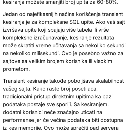
kesiranja možete smanjiti broj upita za 60-80%.
Jedan od najefikasnijih načina korišćenja transient
kesiranja je za kompleksne SQL upite. Ako vaš sajt
izvršava upite koji spajaju više tabela ili vrše
kompleksne izračunavanje, kesiranje rezultata
može skratiti vreme učitavanja sa nekoliko sekundi
na nekoliko milisekundi. Ovo je posebno važno za
sajtove sa velikim brojem korisnika ili visokim
prometom.
Transient kesiranje takođe poboljšava skalabilnost
vašeg sajta. Kako raste broj posetilaca,
tradicionalni pristup direktnim upitima ka bazi
podataka postaje sve sporiji. Sa kesiranjem,
dodatni korisnici neće značajno uticati na
performanse jer će većina podataka biti dostupna
iz kes memorije. Ovo može sprečiti pad servera