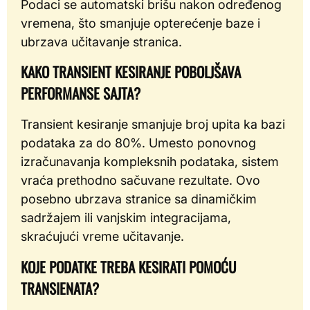
Podaci se automatski brišu nakon određenog
vremena, što smanjuje opterećenje baze i
ubrzava učitavanje stranica.
KAKO TRANSIENT KESIRANJE POBOLJŠAVA
PERFORMANSE SAJTA?
Transient kesiranje smanjuje broj upita ka bazi
podataka za do 80%. Umesto ponovnog
izračunavanja kompleksnih podataka, sistem
vraća prethodno sačuvane rezultate. Ovo
posebno ubrzava stranice sa dinamičkim
sadržajem ili vanjskim integracijama,
skraćujući vreme učitavanje.
KOJE PODATKE TREBA KESIRATI POMOĆU
TRANSIENATA?