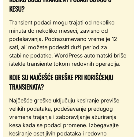
KESU?
Transient podaci mogu trajati od nekoliko
minuta do nekoliko meseci, zavisno od
podešavanja. Podrazumevano vreme je 12
sati, ali možete podesiti duži period za
stabilne podatke. WordPress automatski briše
istekle transiente tokom redovnih operacija.
KOJE SU NAJČEŠĆE GREŠKE PRI KORIŠĆENJU
TRANSIENATA?
Najčešće greške uključuju kesiranje previše
velikih podataka, podešavanje predugog
vremena trajanja i zaboravljanje ažuriranja
kesa kada se podaci promene. Izbegavajte
kesiranje osetljivih podataka i redovno