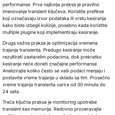
performanse. Prva najbolja praksa je pravilno
imenovanje transient ključeva. Koristite prefikse
koji označavaju izvor podataka ili vrstu kesiranja
kako biste izbegli kolizije, posebno kada koristite
multiple plugine koji implementiraju kesiranje.
Druga važna praksa je optimizacija vremena
trajanja transienta. Predugo kesiranje može
rezultirati zastarelim podacima, dok prekratko
kesiranje neće doneti značajne performanse.
Analizirajte koliko često se vaši podaci menjaju i
postavite vreme trajanja u skladu sa tim. Prosečno
vreme trajanja transienta varira od 30 minuta do
24 sata.
Treća ključna praksa je monitoring upotrebe
transient kes memorije. Redovno proveravajte