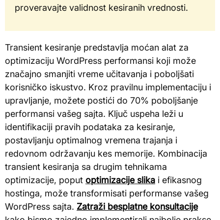
proveravajte validnost kesiranih vrednosti.
Transient kesiranje predstavlja moćan alat za
optimizaciju WordPress performansi koji može
značajno smanjiti vreme učitavanja i poboljšati
korisničko iskustvo. Kroz pravilnu implementaciju i
upravljanje, možete postići do 70% poboljšanje
performansi vašeg sajta. Ključ uspeha leži u
identifikaciji pravih podataka za kesiranje,
postavljanju optimalnog vremena trajanja i
redovnom održavanju kes memorije. Kombinacija
transient kesiranja sa drugim tehnikama
optimizacije, poput
optimizacije slika
i efikasnog
hostinga, može transformisati performanse vašeg
WordPress sajta.
Zatraži besplatne konsultacije
kako bismo zajedno implementirali najbolje prakse