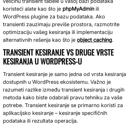
veličinu transient tabele u vašoj bazi podataka
koristeći alate kao što je
phpMyAdmin
ili
WordPress plugine za bazu podataka. Ako
transienti zauzimaju previše prostora, razmotrite
optimizaciju vašeg kesiranja ili implementaciju
alternativnih rešenja kao što je
object caching
.
TRANSIENT KESIRANJE VS DRUGE VRSTE
KESIRANJA U WORDPRESS-U
Transient kesiranje je samo jedna od vrsta kesiranja
dostupnih u WordPress ekosistemu. Važno je
razumeti razlike između transient kesiranja i drugih
metoda kako biste odabrali pravu tehniku za vaše
potrebe. Transient kesiranje se primarno koristi za
aplikacijsko kesiranje – kesiranje specifičnih
podataka ili rezultata operacija.