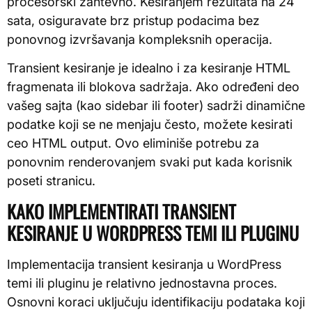
procesorski zahtevno. Kesiranjem rezultata na 24
sata, osiguravate brz pristup podacima bez
ponovnog izvršavanja kompleksnih operacija.
Transient kesiranje je idealno i za kesiranje HTML
fragmenata ili blokova sadržaja. Ako određeni deo
vašeg sajta (kao sidebar ili footer) sadrži dinamične
podatke koji se ne menjaju često, možete kesirati
ceo HTML output. Ovo eliminiše potrebu za
ponovnim renderovanjem svaki put kada korisnik
poseti stranicu.
KAKO IMPLEMENTIRATI TRANSIENT
KESIRANJE U WORDPRESS TEMI ILI PLUGINU
Implementacija transient kesiranja u WordPress
temi ili pluginu je relativno jednostavna proces.
Osnovni koraci uključuju identifikaciju podataka koji