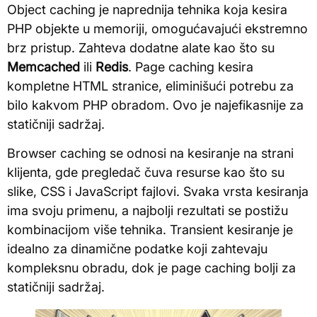
Object caching je naprednija tehnika koja kesira
PHP objekte u memoriji, omogućavajući ekstremno
brz pristup. Zahteva dodatne alate kao što su
Memcached
ili
Redis
. Page caching kesira
kompletne HTML stranice, eliminišući potrebu za
bilo kakvom PHP obradom. Ovo je najefikasnije za
statičniji sadržaj.
Browser caching se odnosi na kesiranje na strani
klijenta, gde pregledač čuva resurse kao što su
slike, CSS i JavaScript fajlovi. Svaka vrsta kesiranja
ima svoju primenu, a najbolji rezultati se postižu
kombinacijom više tehnika. Transient kesiranje je
idealno za dinamične podatke koji zahtevaju
kompleksnu obradu, dok je page caching bolji za
statičniji sadržaj.