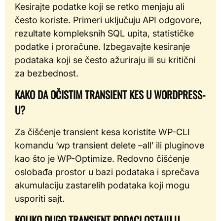
Kesirajte podatke koji se retko menjaju ali
često koriste. Primeri uključuju API odgovore,
rezultate kompleksnih SQL upita, statističke
podatke i proračune. Izbegavajte kesiranje
podataka koji se često ažuriraju ili su kritični
za bezbednost.
KAKO DA OČISTIM TRANSIENT KES U WORDPRESS-
U?
Za čišćenje transient kesa koristite WP-CLI
komandu ‘wp transient delete –all’ ili pluginove
kao što je WP-Optimize. Redovno čišćenje
oslobađa prostor u bazi podataka i sprečava
akumulaciju zastarelih podataka koji mogu
usporiti sajt.
KOLIKO DUGO TRANSIENT PODACI OSTAJU U