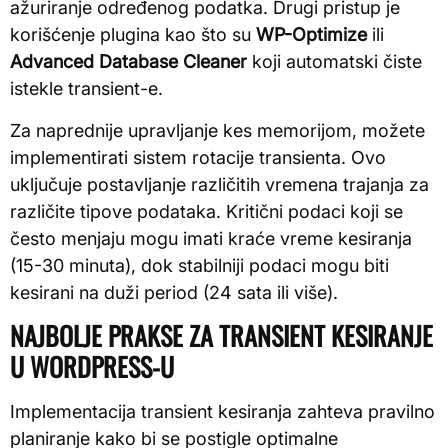
ažuriranje određenog podatka. Drugi pristup je
korišćenje plugina kao što su
WP-Optimize
ili
Advanced Database Cleaner
koji automatski čiste
istekle transient-e.
Za naprednije upravljanje kes memorijom, možete
implementirati sistem rotacije transienta. Ovo
uključuje postavljanje različitih vremena trajanja za
različite tipove podataka. Kritični podaci koji se
često menjaju mogu imati kraće vreme kesiranja
(15-30 minuta), dok stabilniji podaci mogu biti
kesirani na duži period (24 sata ili više).
NAJBOLJE PRAKSE ZA TRANSIENT KESIRANJE
U WORDPRESS-U
Implementacija transient kesiranja zahteva pravilno
planiranje kako bi se postigle optimalne