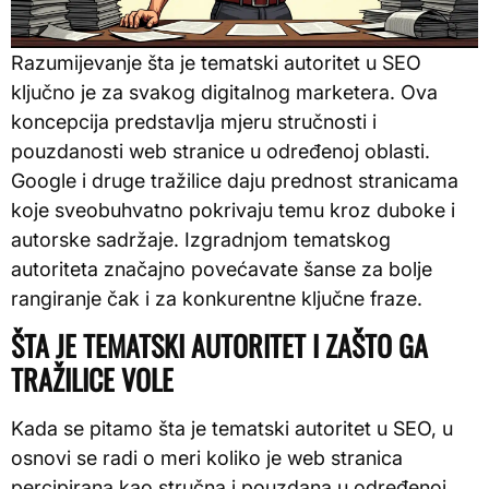
Razumijevanje šta je tematski autoritet u SEO
ključno je za svakog digitalnog marketera. Ova
koncepcija predstavlja mjeru stručnosti i
pouzdanosti web stranice u određenoj oblasti.
Google i druge tražilice daju prednost stranicama
koje sveobuhvatno pokrivaju temu kroz duboke i
autorske sadržaje. Izgradnjom tematskog
autoriteta značajno povećavate šanse za bolje
rangiranje čak i za konkurentne ključne fraze.
ŠTA JE TEMATSKI AUTORITET I ZAŠTO GA
TRAŽILICE VOLE
Kada se pitamo šta je tematski autoritet u SEO, u
osnovi se radi o meri koliko je web stranica
percipirana kao stručna i pouzdana u određenoj