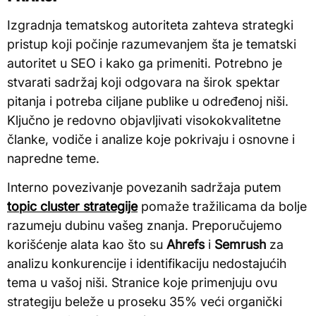
Izgradnja tematskog autoriteta zahteva strategki
pristup koji počinje razumevanjem šta je tematski
autoritet u SEO i kako ga primeniti. Potrebno je
stvarati sadržaj koji odgovara na širok spektar
pitanja i potreba ciljane publike u određenoj niši.
Ključno je redovno objavljivati visokokvalitetne
članke, vodiče i analize koje pokrivaju i osnovne i
napredne teme.
Interno povezivanje povezanih sadržaja putem
topic cluster strategije
pomaže tražilicama da bolje
razumeju dubinu vašeg znanja. Preporučujemo
korišćenje alata kao što su
Ahrefs
i
Semrush
za
analizu konkurencije i identifikaciju nedostajućih
tema u vašoj niši. Stranice koje primenjuju ovu
strategiju beleže u proseku 35% veći organički