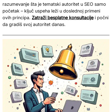
razumevanje šta je tematski autoritet u SEO samo
početak – ključ uspeha leži u doslednoj primeni
ovih principa.
Zatraži besplatne konsultacije
i počni
da gradiš svoj autoritet danas.