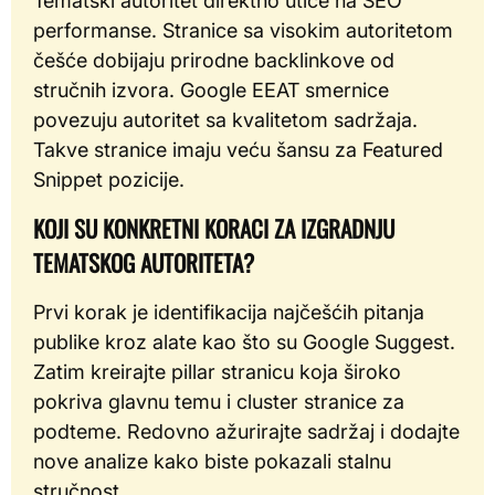
Tematski autoritet direktno utiče na SEO
performanse. Stranice sa visokim autoritetom
češće dobijaju prirodne backlinkove od
stručnih izvora. Google EEAT smernice
povezuju autoritet sa kvalitetom sadržaja.
Takve stranice imaju veću šansu za Featured
Snippet pozicije.
KOJI SU KONKRETNI KORACI ZA IZGRADNJU
TEMATSKOG AUTORITETA?
Prvi korak je identifikacija najčešćih pitanja
publike kroz alate kao što su Google Suggest.
Zatim kreirajte pillar stranicu koja široko
pokriva glavnu temu i cluster stranice za
podteme. Redovno ažurirajte sadržaj i dodajte
nove analize kako biste pokazali stalnu
stručnost.