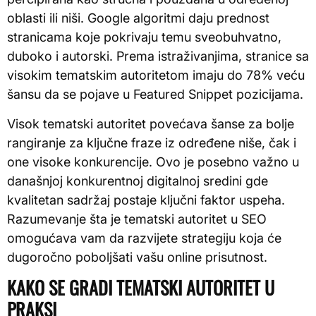
oblasti ili niši. Google algoritmi daju prednost
stranicama koje pokrivaju temu sveobuhvatno,
duboko i autorski. Prema istraživanjima, stranice sa
visokim tematskim autoritetom imaju do 78% veću
šansu da se pojave u Featured Snippet pozicijama.
Visok tematski autoritet povećava šanse za bolje
rangiranje za ključne fraze iz određene niše, čak i
one visoke konkurencije. Ovo je posebno važno u
današnjoj konkurentnoj digitalnoj sredini gde
kvalitetan sadržaj postaje ključni faktor uspeha.
Razumevanje šta je tematski autoritet u SEO
omogućava vam da razvijete strategiju koja će
dugoročno poboljšati vašu online prisutnost.
KAKO SE GRADI TEMATSKI AUTORITET U
PRAKSI