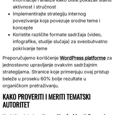
aktivnost i stručnost
Implementirajte strategiju internog
povezivanja koja povezuje srodne teme i
koncepte
Koristite različite formate sadržaja (video,
infografike, studije slučaja) za sveobuhvatno
pokrivanje teme
Preporučujemo korišćenje
WordPress platforme
za
jednostavno upravljanje ovakvim sadržajnim
strategijama. Stranice koje primenjuju ovaj pristup
beleže u proseku 60% bolje rezultate u
organičkom pretraživanju.
KAKO PROVERITI I MERITI TEMATSKI
AUTORITET