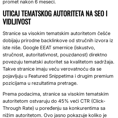
promet nakon 6 meseci.
UTICAJ TEMATSKOG AUTORITETA NA SEO I
VIDLJIVOST
Stranice sa visokim tematskim autoritetom češće
dobijaju prirodne backlinkove od stručnih izvora iz
iste niše. Google EEAT smernice (iskustvo,
stručnost, autoritativnost, pouzdanost) direktno
povezuju tematski autoritet sa kvalitetom sadržaja.
Takve stranice imaju veću verovatnoću da se
pojavljuju u Featured Snippetima i drugim premium
pozicijama u rezultatima pretrage.
Prema podacima, stranice sa visokim tematskim
autoritetom ostvaruju do 45% veći CTR (Click-
Through Rate) u poređenju sa konkurentima sa
nižim autoritetom. Ovo jasno pokazuje koliko je