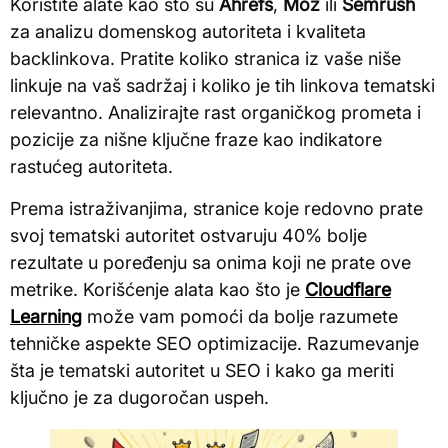
Koristite alate kao što su
Ahrefs
,
Moz
ili
Semrush
za analizu domenskog autoriteta i kvaliteta
backlinkova. Pratite koliko stranica iz vaše niše
linkuje na vaš sadržaj i koliko je tih linkova tematski
relevantno. Analizirajte rast organičkog prometa i
pozicije za nišne ključne fraze kao indikatore
rastućeg autoriteta.
Prema istraživanjima, stranice koje redovno prate
svoj tematski autoritet ostvaruju 40% bolje
rezultate u poređenju sa onima koji ne prate ove
metrike. Korišćenje alata kao što je
Cloudflare
Learning
može vam pomoći da bolje razumete
tehničke aspekte SEO optimizacije. Razumevanje
šta je tematski autoritet u SEO i kako ga meriti
ključno je za dugoročan uspeh.