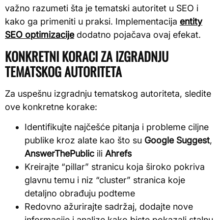
važno razumeti šta je tematski autoritet u SEO i
kako ga primeniti u praksi. Implementacija
entity
SEO optimizacije
dodatno pojačava ovaj efekat.
KONKRETNI KORACI ZA IZGRADNJU
TEMATSKOG AUTORITETA
Za uspešnu izgradnju tematskog autoriteta, sledite
ove konkretne korake:
Identifikujte najčešće pitanja i probleme ciljne
publike kroz alate kao što su
Google Suggest
,
AnswerThePublic
ili
Ahrefs
Kreirajte “pillar” stranicu koja široko pokriva
glavnu temu i niz “cluster” stranica koje
detaljno obrađuju podteme
Redovno ažurirajte sadržaj, dodajte nove
informacije i analize kako biste pokazali stalnu