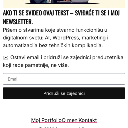
AKO TI SE SVIDEO OVAJ TEKST – SVIĐAĆE TI SE I MOJ
NEWSLETTER.
Pišem o stvarima koje stvarno funkcionišu u
digitalnom svetu: AI, WordPress, marketing i
automatizacija bez tehničkih komplikacija.
✉️ Ostavi email i pridruži se zajednici preduzetnika
koji rade pametnije, ne više.
Pridruži se zajednici
Moj Portfolio
O meni
Kontakt