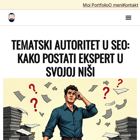
Moj Portfolio
O meni
Kontakt
Izrada S
Izrada 
AI A
SEO – Optimiza
TEMATSKI AUTORITET U SEO:
KAKO POSTATI EKSPERT U
SVOJOJ NIŠI