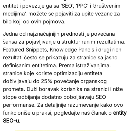
entitet i povezuje ga sa ‘SEO’, ‘PPC’ i ‘društvenim
medijima’, možete se pojaviti za upite vezane za
bilo koji od ovih pojmova.
Jedna od najznačajnijih prednosti je povećana
šansa za pojavljivanje u strukturiranim rezultatima.
Featured Snippets, Knowledge Panels i drugi rich
rezultati često se prikazuju za stranice sa jasno
definisanim entitetima. Prema istraživanjima,
stranice koje koriste optimizaciju entiteta
doživljavaju do 25% povećanje organskog
prometa. Duži boravak korisnika na stranici i niže
stope odbijanja dodatno poboljšavaju SEO
performanse. Za detaljnije razumevanje kako ovo
funkcioniše u praksi, pogledajte naš članak o
entity
SEO-u
.