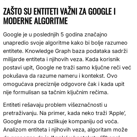
ZAŠTO SU ENTITETI VAŽNI ZA GOOGLE I
MODERNE ALGORITME
Google je u poslednjih 5 godina značajno
unapredio svoje algoritme kako bi bolje razumeo
entitete. Knowledge Graph baza podataka sadrži
milijarde entiteta i njihovih veza. Kada korisnik
postavi upit, Google ne traži samo ključne reči već
pokušava da razume nameru i kontekst. Ovo
omogućava preciznije odgovore čak i kada upit
nije formulisan sa tačnim ključnim rečima.
Entiteti rešavaju problem višeznačnosti u
pretraživanju. Na primer, kada neko traži ‘Apple’,
Google mora da razlikuje kompaniju od voća.
Analizom entiteta i njihovih veza, algoritam može