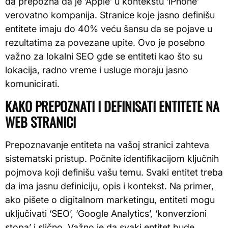
da prepozna da je ‘Apple’ u kontekstu ‘iPhone’
verovatno kompanija. Stranice koje jasno definišu
entitete imaju do 40% veću šansu da se pojave u
rezultatima za povezane upite. Ovo je posebno
važno za lokalni SEO gde se entiteti kao što su
lokacija, radno vreme i usluge moraju jasno
komunicirati.
KAKO PREPOZNATI I DEFINISATI ENTITETE NA
WEB STRANICI
Prepoznavanje entiteta na vašoj stranici zahteva
sistematski pristup. Počnite identifikacijom ključnih
pojmova koji definišu vašu temu. Svaki entitet treba
da ima jasnu definiciju, opis i kontekst. Na primer,
ako pišete o digitalnom marketingu, entiteti mogu
uključivati ‘SEO’, ‘Google Analytics’, ‘konverzioni
stopa’ i slično. Važno je da svaki entitet bude