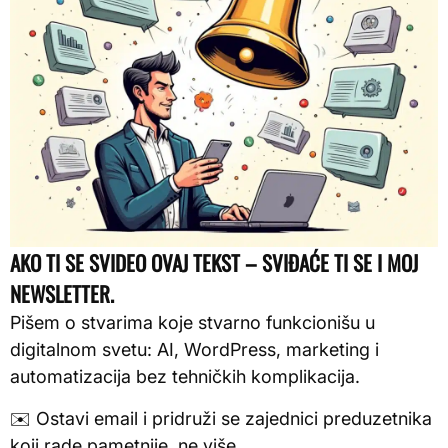
AKO TI SE SVIDEO OVAJ TEKST – SVIĐAĆE TI SE I MOJ
NEWSLETTER.
Pišem o stvarima koje stvarno funkcionišu u
digitalnom svetu: AI, WordPress, marketing i
automatizacija bez tehničkih komplikacija.
✉️ Ostavi email i pridruži se zajednici preduzetnika
koji rade pametnije, ne više.