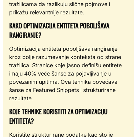
tražilicama da razlikuju slične pojmove i
prikažu relevantnije rezultate.
KAKO OPTIMIZACIJA ENTITETA POBOLJŠAVA
RANGIRANJE?
Optimizacija entiteta poboljšava rangiranje
kroz bolje razumevanje konteksta od strane
tražilica. Stranice koje jasno definišu entitete
imaju 40% veće šanse za pojavljivanje u
povezanim upitima. Ova tehnika povećava
šanse za Featured Snippets i strukturirane
rezultate.
KOJE TEHNIKE KORISTITI ZA OPTIMIZACIJU
ENTITETA?
Koristite strukturirane podatke kao što je