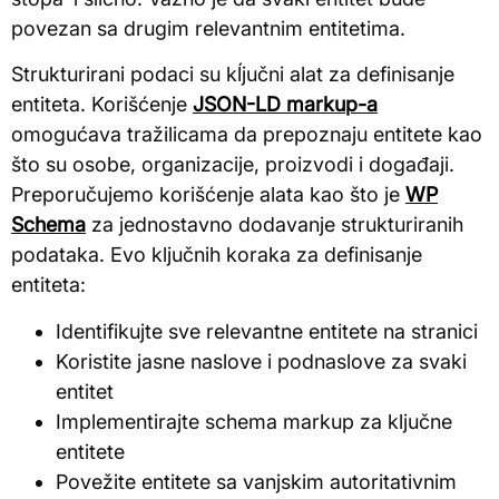
povezan sa drugim relevantnim entitetima.
Strukturirani podaci su kĺjučni alat za definisanje
entiteta. Korišćenje
JSON-LD markup-a
omogućava tražilicama da prepoznaju entitete kao
što su osobe, organizacije, proizvodi i događaji.
Preporučujemo korišćenje alata kao što je
WP
Schema
za jednostavno dodavanje strukturiranih
podataka. Evo ključnih koraka za definisanje
entiteta:
Identifikujte sve relevantne entitete na stranici
Koristite jasne naslove i podnaslove za svaki
entitet
Implementirajte schema markup za ključne
entitete
Povežite entitete sa vanjskim autoritativnim