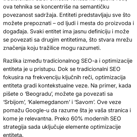
ova tehnika se koncentriše na semantičku
povezanost sadržaja. Entiteti predstavljaju sve što
možete prepoznati – od ljudi i mesta do proizvoda i
događaja. Svaki entitet ima jasnu definiciju i može
se povezati sa drugim entitetima, što stvara mrežu
značenja koju tražilice mogu razumeti.
Razlika između tradicionalnog SEO-a i optimizacije
entiteta je u pristupu. Dok se tradicionalni SEO
fokusira na frekvenciju ključnih reči, optimizacija
entiteta gradi kontekstualne veze. Na primer, kada
pišete o ‘Beogradu’, možete ga povezati sa
‘Srbijom’, ‘Kalemegdanom’ i ‘Savom’. Ove veze
pomažu Google-u da razume šta je vaša stranica i
kome je relevantna. Preko 60% modernih SEO
strategija sada uključuje elemente optimizacije
entiteta.