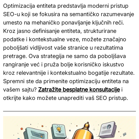
Optimizacija entiteta predstavlja moderni pristup
SEO-u koji se fokusira na semantičko razumevanje
umesto na mehaničko ponavljanje ključnih reči.
Kroz jasno definisanje entiteta, strukturirane
podatke i kontekstualne veze, možete značajno
poboljšati vidljivost vaše stranice u rezultatima
pretrage. Ova strategija ne samo da poboljšava
rangiranje već i pruža bolje korisničko iskustvo
kroz relevantnije i kontekstualno bogatije rezultate.
Spremni ste da primenite optimizaciju entiteta na
vašem sajtu?
Zatražite besplatne konsultacije
i
otkrijte kako možete unaprediti vaš SEO pristup.