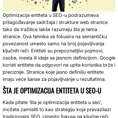
Optimizacija entiteta u SEO-u podrazumeva
prilagođavanje sadržaja i strukture web stranice
tako da tražilice lakše razumeju šta je tema
stranice. Ova tehnika se fokusira na semantičku
povezanost umesto samo na broj pojavljivanja
ključnih reči. Entiteti su prepoznatljivi pojmovi,
osobe, mesta ili ideje sa jasnom definicijom. Google
koristi entitete da odgovori na upite korisnika brže i
preciznije. Stranice koje jasno definišu entitete
imaju veće šanse za pojavljivanje u rezultatima.
ŠTA JE OPTIMIZACIJA ENTITETA U SEO-U
Kada pitate ‘šta je optimizacija entiteta u seo’,
možete zamisliti to kao strategiju koja prevazilazi
tradicionalni SEO. Umesto fokusa na ključne reči,