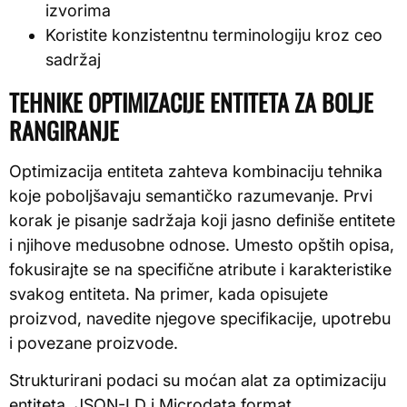
izvorima
Koristite konzistentnu terminologiju kroz ceo
sadržaj
TEHNIKE OPTIMIZACIJE ENTITETA ZA BOLJE
RANGIRANJE
Optimizacija entiteta zahteva kombinaciju tehnika
koje poboljšavaju semantičko razumevanje. Prvi
korak je pisanje sadržaja koji jasno definiše entitete
i njihove medusobne odnose. Umesto opštih opisa,
fokusirajte se na specifične atribute i karakteristike
svakog entiteta. Na primer, kada opisujete
proizvod, navedite njegove specifikacije, upotrebu
i povezane proizvode.
Strukturirani podaci su moćan alat za optimizaciju
entiteta. JSON-LD i Microdata format