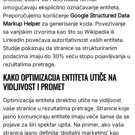
omogućavaju eksplicitno označavanje entiteta.
Preporučujemo korišćenje
Google Structured Data
Markup Helper
za generisanje koda. Povezivanje
sa vanjskim izvorima kao što su Wikipedia ili
LinkedIn povećava autoritativnost vaših entiteta.
Studije pokazuju da stranice sa strukturiranim
podacima imaju do 30% veću stopu pojavljivanja u
rezultatima pretrage.
KAKO OPTIMIZACIJA ENTITETA UTIČE NA
VIDLJIVOST I PROMET
Optimizacija entiteta direktno utiče na vidljivost
vaše stranice u rezultatima pretrage. Stranice koje
jasno komuniciraju entitete imaju veće šanse da se
pojave za širi spektar upita. Na primer, ako vaša
stranica jasno definiše ‘digitalni marketing’ kao