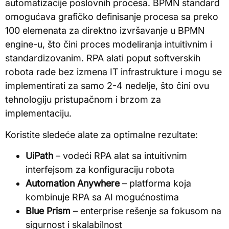
automatizacije poslovnih procesa. BPMN standard
omogućava grafičko definisanje procesa sa preko
100 elemenata za direktno izvršavanje u BPMN
engine-u, što čini proces modeliranja intuitivnim i
standardizovanim. RPA alati poput softverskih
robota rade bez izmena IT infrastrukture i mogu se
implementirati za samo 2-4 nedelje, što čini ovu
tehnologiju pristupačnom i brzom za
implementaciju.
Koristite sledeće alate za optimalne rezultate:
UiPath
– vodeći RPA alat sa intuitivnim
interfejsom za konfiguraciju robota
Automation Anywhere
– platforma koja
kombinuje RPA sa AI mogućnostima
Blue Prism
– enterprise rešenje sa fokusom na
sigurnost i skalabilnost