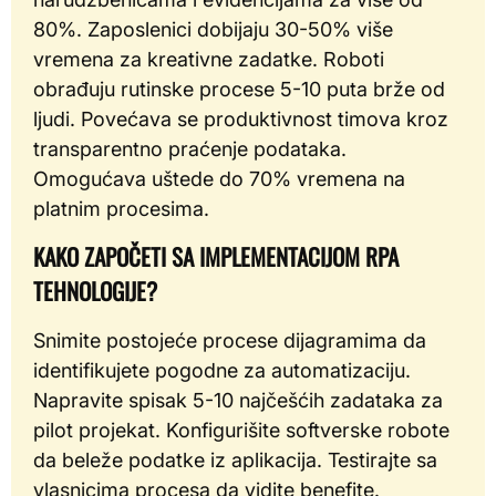
80%. Zaposlenici dobijaju 30-50% više
vremena za kreativne zadatke. Roboti
obrađuju rutinske procese 5-10 puta brže od
ljudi. Povećava se produktivnost timova kroz
transparentno praćenje podataka.
Omogućava uštede do 70% vremena na
platnim procesima.
KAKO ZAPOČETI SA IMPLEMENTACIJOM RPA
TEHNOLOGIJE?
Snimite postojeće procese dijagramima da
identifikujete pogodne za automatizaciju.
Napravite spisak 5-10 najčešćih zadataka za
pilot projekat. Konfigurišite softverske robote
da beleže podatke iz aplikacija. Testirajte sa
vlasnicima procesa da vidite benefite.