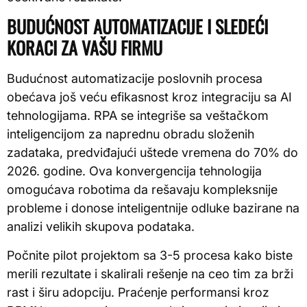
BUDUĆNOST AUTOMATIZACIJE I SLEDEĆI
KORACI ZA VAŠU FIRMU
Budućnost automatizacije poslovnih procesa
obećava još veću efikasnost kroz integraciju sa AI
tehnologijama. RPA se integriše sa veštačkom
inteligencijom za naprednu obradu složenih
zadataka, predviđajući uštede vremena do 70% do
2026. godine. Ova konvergencija tehnologija
omogućava robotima da rešavaju kompleksnije
probleme i donose inteligentnije odluke bazirane na
analizi velikih skupova podataka.
Počnite pilot projektom sa 3-5 procesa kako biste
merili rezultate i skalirali rešenje na ceo tim za brži
rast i širu adopciju. Praćenje performansi kroz