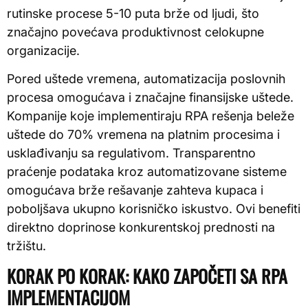
rutinske procese 5-10 puta brže od ljudi, što
značajno povećava produktivnost celokupne
organizacije.
Pored uštede vremena, automatizacija poslovnih
procesa omogućava i značajne finansijske uštede.
Kompanije koje implementiraju RPA rešenja beleže
uštede do 70% vremena na platnim procesima i
usklađivanju sa regulativom. Transparentno
praćenje podataka kroz automatizovane sisteme
omogućava brže rešavanje zahteva kupaca i
poboljšava ukupno korisničko iskustvo. Ovi benefiti
direktno doprinose konkurentskoj prednosti na
tržištu.
KORAK PO KORAK: KAKO ZAPOČETI SA RPA
IMPLEMENTACIJOM