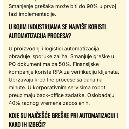
Smanjenje grešaka može biti do 90% u prvoj
fazi implementacije.
U KOJIM INDUSTRIJAMA SE NAJVIŠE KORISTI
AUTOMATIZACIJA PROCESA?
U proizvodnji i logistici automatizacija
obrađuje isporuke zaliha. Smanjuje greške u
PO dokumentima za 50%. Finansijske
kompanije koriste RPA za verifikaciju klijenata.
Ubrzavaju kreditne procese sa dana na
minute. U korporativnim servisima roboti
preuzimaju back-office zadatke. Oslobađaju
40% radnog vremena zaposlenih.
KOJE SU NAJČEŠĆE GREŠKE PRI AUTOMATIZACIJI I
KAKO IH IZBEĆI?