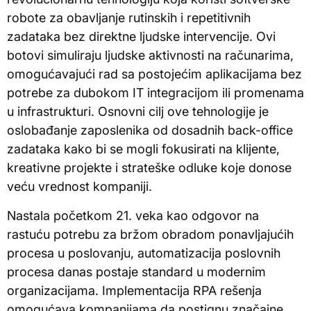
robote za obavljanje rutinskih i repetitivnih
zadataka bez direktne ljudske intervencije. Ovi
botovi simuliraju ljudske aktivnosti na računarima,
omogućavajući rad sa postojećim aplikacijama bez
potrebe za dubokom IT integracijom ili promenama
u infrastrukturi. Osnovni cilj ove tehnologije je
oslobađanje zaposlenika od dosadnih back-office
zadataka kako bi se mogli fokusirati na klijente,
kreativne projekte i strateške odluke koje donose
veću vrednost kompaniji.
Nastala početkom 21. veka kao odgovor na
rastuću potrebu za bržom obradom ponavljajućih
procesa u poslovanju, automatizacija poslovnih
procesa danas postaje standard u modernim
organizacijama. Implementacija RPA rešenja
omogućava kompanijama da postignu značajne