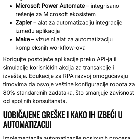
Microsoft Power Automate
– integrisano
rešenje za Microsoft ekosistem
Zapier
– alat za automatizaciju integracije
između aplikacija
Make
– vizuelni alat za automatizaciju
kompleksnih workflow-ova
Korigujte postojeće aplikacije preko API-ja ili
simulacije korisničkih akcija za transakcije i
izveštaje. Edukacije za RPA razvoj omogućavaju
timovima da osvoje veštine konfiguracije robota za
80% standardnih zadataka, što smanjuje zavisnost
od spoljnih konsultanata.
UOBIČAJENE GREŠKE I KAKO IH IZBEĆI U
AUTOMATIZACIJI
Implementacija automatizacije poslovnih procesa