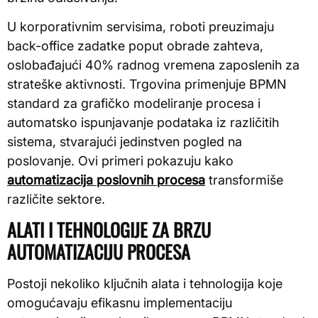
U korporativnim servisima, roboti preuzimaju
back-office zadatke poput obrade zahteva,
oslobađajući 40% radnog vremena zaposlenih za
strateške aktivnosti. Trgovina primenjuje BPMN
standard za grafičko modeliranje procesa i
automatsko ispunjavanje podataka iz različitih
sistema, stvarajući jedinstven pogled na
poslovanje. Ovi primeri pokazuju kako
automatizacija poslovnih procesa
transformiše
različite sektore.
ALATI I TEHNOLOGIJE ZA BRZU
AUTOMATIZACIJU PROCESA
Postoji nekoliko ključnih alata i tehnologija koje
omogućavaju efikasnu implementaciju