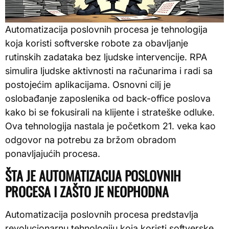
Automatizacija poslovnih procesa je tehnologija
koja koristi softverske robote za obavljanje
rutinskih zadataka bez ljudske intervencije. RPA
simulira ljudske aktivnosti na računarima i radi sa
postojećim aplikacijama. Osnovni cilj je
oslobađanje zaposlenika od back-office poslova
kako bi se fokusirali na klijente i strateške odluke.
Ova tehnologija nastala je početkom 21. veka kao
odgovor na potrebu za bržom obradom
ponavljajućih procesa.
ŠTA JE AUTOMATIZACIJA POSLOVNIH
PROCESA I ZAŠTO JE NEOPHODNA
Automatizacija poslovnih procesa predstavlja
revolucionarnu tehnologiju koja koristi softverske