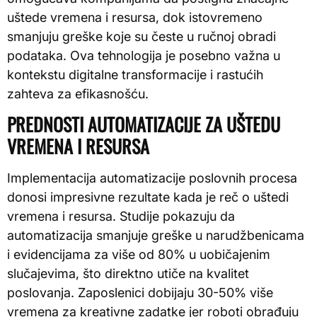
uštede vremena i resursa, dok istovremeno
smanjuju greške koje su česte u ručnoj obradi
podataka. Ova tehnologija je posebno važna u
kontekstu digitalne transformacije i rastućih
zahteva za efikasnošću.
PREDNOSTI AUTOMATIZACIJE ZA UŠTEDU
VREMENA I RESURSA
Implementacija automatizacije poslovnih procesa
donosi impresivne rezultate kada je reč o uštedi
vremena i resursa. Studije pokazuju da
automatizacija smanjuje greške u narudžbenicama
i evidencijama za više od 80% u uobičajenim
slučajevima, što direktno utiče na kvalitet
poslovanja. Zaposlenici dobijaju 30-50% više
vremena za kreativne zadatke jer roboti obrađuju