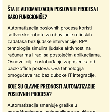
ŠTA JE AUTOMATIZACIJA POSLOVNIH PROCESA I
KAKO FUNKCIONIŠE?
Automatizacija poslovnih procesa koristi
softverske robote za obavljanje rutinskih
zadataka bez ljudske intervencije. RPA
tehnologija simulira ljudske aktivnosti na
računarima i radi sa postojećim aplikacijama.
Osnovni cilj je oslobađanje zaposlenika od
back-office poslova. Ova tehnologija
omogućava rad bez duboke IT integracije.
KOJE SU GLAVNE PREDNOSTI AUTOMATIZACIJE
POSLOVNIH PROCESA?
Automatizacija smanjuje greške u
narudžbenicama i evidencijama za više od