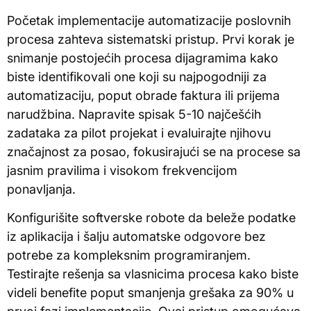
Početak implementacije automatizacije poslovnih
procesa zahteva sistematski pristup. Prvi korak je
snimanje postojećih procesa dijagramima kako
biste identifikovali one koji su najpogodniji za
automatizaciju, poput obrade faktura ili prijema
narudžbina. Napravite spisak 5-10 najčešćih
zadataka za pilot projekat i evaluirajte njihovu
značajnost za posao, fokusirajući se na procese sa
jasnim pravilima i visokom frekvencijom
ponavljanja.
Konfigurišite softverske robote da beleže podatke
iz aplikacija i šalju automatske odgovore bez
potrebe za kompleksnim programiranjem.
Testirajte rešenja sa vlasnicima procesa kako biste
videli benefite poput smanjenja grešaka za 90% u