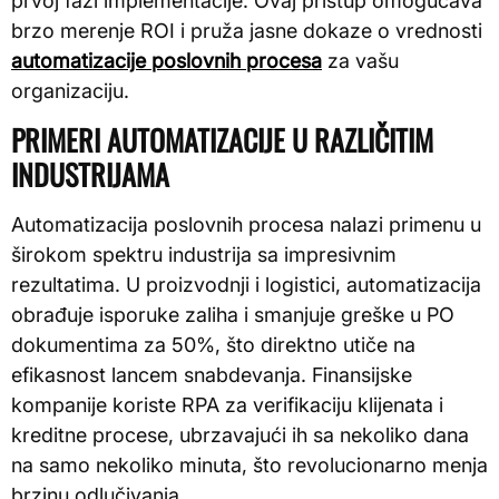
prvoj fazi implementacije. Ovaj pristup omogućava
brzo merenje ROI i pruža jasne dokaze o vrednosti
automatizacije poslovnih procesa
za vašu
organizaciju.
PRIMERI AUTOMATIZACIJE U RAZLIČITIM
INDUSTRIJAMA
Automatizacija poslovnih procesa nalazi primenu u
širokom spektru industrija sa impresivnim
rezultatima. U proizvodnji i logistici, automatizacija
obrađuje isporuke zaliha i smanjuje greške u PO
dokumentima za 50%, što direktno utiče na
efikasnost lancem snabdevanja. Finansijske
kompanije koriste RPA za verifikaciju klijenata i
kreditne procese, ubrzavajući ih sa nekoliko dana
na samo nekoliko minuta, što revolucionarno menja
brzinu odlučivanja.