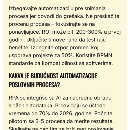
Izbegavajte automatizaciju pre snimanja
procesa jer dovodi do grešaka. Ne preskačite
procenu procesa – fokusirajte se na
ponavljajuće. ROI može biti 200-300% u prvoj
godini. Uključite timove rano da testiraju
benefite. Izbegnite otpor promeni koji
usporava projekte za 50%. Koristite BPMN
standarde za kompatibilnost sa softverima.
KAKVA JE BUDUĆNOST AUTOMATIZACIJE
POSLOVNIH PROCESA?
RPA se integriše sa AI za naprednu obradu
složenih zadataka. Predviđaju se uštede
vremena do 70% do 2026. godine. Počnite
pilotom sa 3-5 procesa da merite rezultate.
Skalirajte na ceo tim za brži rast poslovanja.