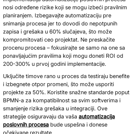
nosi određene rizike koji se mogu izbeći pravilnim
planiranjem. Izbegavajte automatizaciju pre
snimanja procesa jer to dovodi do nepotpunih
zapisa i grešaka u 60% slučajeva, što može
kompromitovati ceo projektat. Ne preskačite
procenu procesa – fokusirajte se samo na one sa
ponavljajućim pravilima koji mogu doneti ROI od
200-300% u prvoj godini implementacije.
Uključite timove rano u proces da testiraju benefite
i izbegnete otpor promeni, što može usporiti
projekte za 50%. Koristite snažne standarde poput
BPMN-a za kompatibilnost sa svim softverima i
smanjenje rizika grešaka u integraciji. Ove
strategije osiguravaju da vaša
automatizacija
poslovnih procesa
bude uspešna i donese
očekivane rezultate.