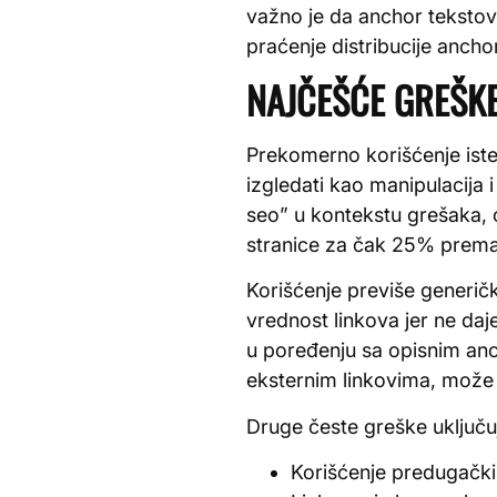
važno je da anchor tekstovi
praćenje distribucije anch
NAJČEŠĆE GREŠKE
Prekomerno korišćenje iste
izgledati kao manipulacija 
seo” u kontekstu grešaka, 
stranice za čak 25% prema
Korišćenje previše generičk
vrednost linkova jer ne da
u poređenju sa opisnim an
eksternim linkovima, može 
Druge česte greške uključu
Korišćenje predugački