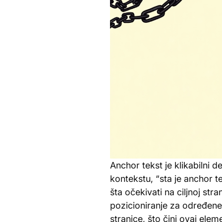
Anchor tekst je klikabilni d
kontekstu, “sta je anchor t
šta očekivati na ciljnoj stra
pozicioniranje za određene 
stranice, što čini ovaj elem