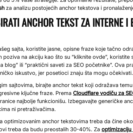
sh
za analizu postojećih anchor tekstova i pronalaženj
IRATI ANCHOR TEKST ZA INTERNE I
šeg sajta, koristite jasne, opisne fraze koje tačno odr
 poziva na akciju kao što su “kliknite ovde”, koristit
a blog” ili “praktični saveti za SEO početnike”. Ova 
ničko iskustvo, jer posetioci znaju šta mogu očekivati.
im sajtovima, birajte anchor tekst koji odražava temu s
agresivne ključne fraze. Prema
Cloudflare vodiču za S
stranice najbolje funkcionišu. Izbegavajte generičke an
cima ni pretraživačima.
ve sa optimizovanim anchor tekstovima treba da čine 
nkovi treba da budu preostalih 30-40%. Za
optimizaciju