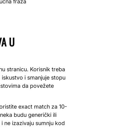
jučna fraza
VA U
nu stranicu. Korisnik treba
 iskustvo i smanjuje stopu
tekstovima da povežete
oristite exact match za 10-
eka budu generički ili
 i ne izazivaju sumnju kod