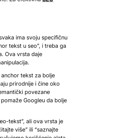
a svaka ima svoju specifičnu
or tekst u seo”, i treba ga
a. Ova vrsta daje
anipulacija.
i anchor tekst za bolje
aju prirodnije i čine oko
semantički povezane
 što pomaže Googleu da bolje
-tekst”, ali ova vrsta je
ajte više” ili “saznajte
oručujemo korišćenje alata