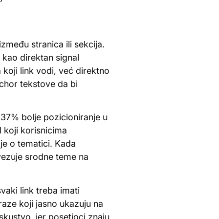
između stranica ili sekcija.
 kao direktan signal
koji link vodi, već direktno
nchor tekstove da bi
37% bolje pozicioniranje u
 koji korisnicima
je o tematici. Kada
ovezuje srodne teme na
vaki link treba imati
raze koji jasno ukazuju na
skustvo, jer posetioci znaju