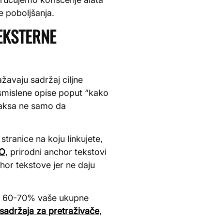
e poboljšanja.
 EKSTERNE
ažavaju sadržaj ciljne
e smislene opise poput “kako
praksa ne samo da
tranice na koju linkujete,
EO
, prirodni anchor tekstovi
chor tekstove jer ne daju
oko 60-70% vaše ukupne
 sadržaja za pretraživače
,