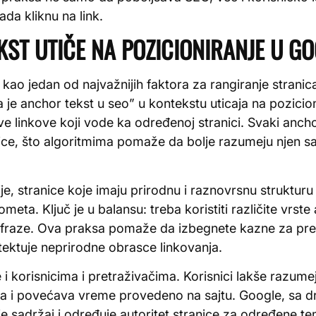
da kliknu na link.
ST UTIČE NA POZICIONIRANJE U G
 kao jedan od najvažnijih faktora za rangiranje stranic
a je anchor tekst u seo” u kontekstu uticaja na pozicio
e linkove koji vode ka određenoj stranici. Svaki ancho
nice, što algoritmima pomaže da bolje razumeju njen sa
e, stranice koje imaju prirodnu i raznovrsnu struktur
ta. Ključ je u balansu: treba koristiti različite vrst
 fraze. Ova praksa pomaže da izbegnete kazne za pre
ektuje neprirodne obrasce linkovanja.
i korisnicima i pretraživačima. Korisnici lakše razumej
ja i povećava vreme provedeno na sajtu. Google, sa dr
je sadržaj i određuje autoritet stranice za određene t