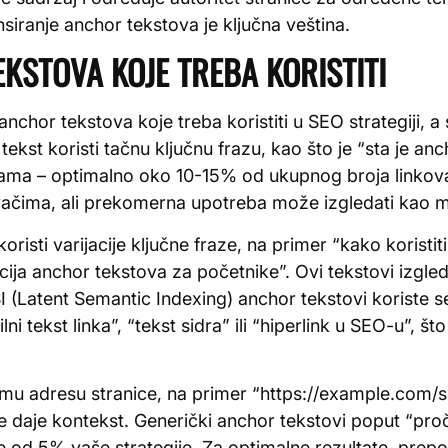
nsiranje anchor tekstova je ključna veština.
KSTOVA KOJE TREBA KORISTITI
anchor tekstova koje treba koristiti u SEO strategiji, 
kst koristi tačnu ključnu frazu, kao što je “sta je anch
inama – optimalno oko 10-15% od ukupnog broja linkov
živačima, ali prekomerna upotreba može izgledati kao m
oristi varijacije ključne fraze, na primer “kako koristit
acija anchor tekstova za početnike”. Ovi tekstovi izgled
I (Latent Semantic Indexing) anchor tekstovi koriste 
ni tekst linka”, “tekst sidra” ili “hiperlink u SEO-u”,
mu adresu stranice, na primer “https://example.com/seo
 daje kontekst. Generički anchor tekstovi poput “pročit
e od 5% vaše strategije. Za optimalne rezultate, prep