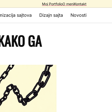
Moj Portfolio
O meni
Kontakt
mizacija sajtova
Dizajn sajta
Novosti
 KAKO GA