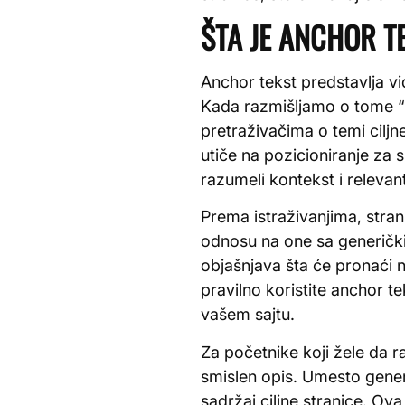
ŠTA JE ANCHOR TE
Anchor tekst predstavlja vidl
Kada razmišljamo o tome “st
pretraživačima o temi ciljn
utiče na pozicioniranje za 
razumeli kontekst i relevan
Prema istraživanjima, stra
odnosu na one sa generičkim
objašnjava šta će pronaći n
pravilno koristite anchor 
vašem sajtu.
Za početnike koji žele da ra
smislen opis. Umesto generi
sadržaj ciljne stranice. Ov