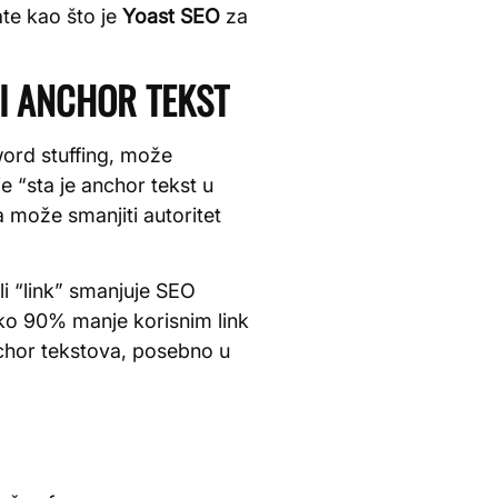
ate kao što je
Yoast SEO
za
TI ANCHOR TEKST
ord stuffing, može
e “sta je anchor tekst u
 može smanjiti autoritet
li “link” smanjuje SEO
oko 90% manje korisnim link
chor tekstova, posebno u