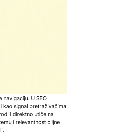
 za navigaciju. U SEO
ži kao signal pretraživačima
vodi i direktno utiče na
emu i relevantnost ciljne
i.