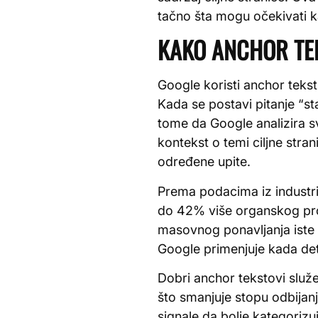
tačno šta mogu očekivati ka
KAKO ANCHOR TEK
Google koristi anchor tekst
Kada se postavi pitanje “st
tome da Google analizira sv
kontekst o temi ciljne stra
određene upite.
Prema podacima iz industrij
do 42% više organskog prome
masovnog ponavljanja iste
Google primenjuje kada det
Dobri anchor tekstovi služe 
što smanjuje stopu odbijan
signale da bolje kategorizu