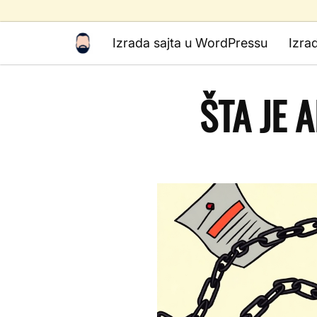
Izrada sajta u WordPressu
Izra
ŠTA JE 