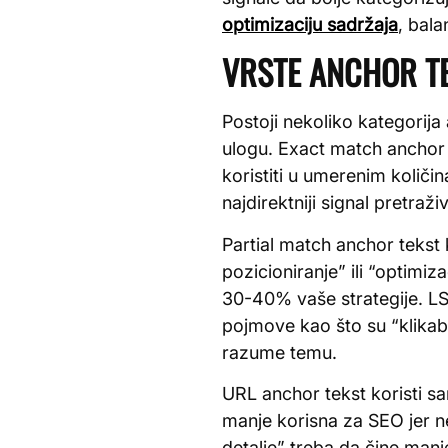
optimizaciju sadržaja
, bala
VRSTE ANCHOR TE
Postoji nekoliko kategorija 
ulogu. Exact match anchor te
koristiti u umerenim količ
najdirektniji signal pretra
Partial match anchor tekst k
pozicioniranje” ili “optimiz
30-40% vaše strategije. LS
pojmove kao što su “klikabil
razume temu.
URL anchor tekst koristi sa
manje korisna za SEO jer ne
detalje” treba da čine manj