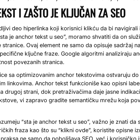
KST I ZAŠTO JE KLJUČAN ZA SEO
jivi deo hiperlinka koji korisnici klikću da bi navigirali 
a je anchor tekst u seo”, moramo shvatiti da on služi
e stranice. Ovaj element ne samo da opisuje sadržaj na 
specifične ključne fraze. Google algoritmi analiziraju a
tnost povezanih stranica.
nice sa optimizovanim anchor tekstovima ostvaruju do 
 linkovima. Anchor tekst funkcioniše kao opisni label
a drugoj strani, dok pretraživačima daje jasne indikaci
tekstove, vi zapravo gradite semantičku mrežu koja p
zumeju “sta je anchor tekst u seo”, važno je znati da s
čkih fraza kao što su “klikni ovde”, koristite opisne iz
a praksa ne samo da poboljšava SEO, već i korisničko i