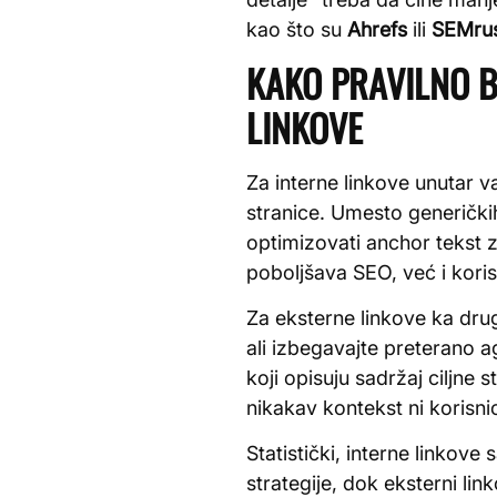
kao što su
Ahrefs
ili
SEMru
KAKO PRAVILNO B
LINKOVE
Za interne linkove unutar va
stranice. Umesto generičkih
optimizovati anchor tekst z
poboljšava SEO, već i koris
Za eksterne linkove ka drug
ali izbegavajte preterano 
koji opisuju sadržaj ciljne 
nikakav kontekst ni korisni
Statistički, interne linko
strategije, dok eksterni li