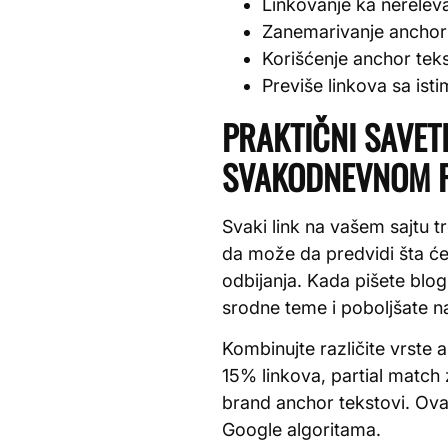
Linkovanje ka nerelev
Zanemarivanje anchor 
Korišćenje anchor teks
Previše linkova sa ist
PRAKTIČNI SAVET
SVAKODNEVNOM P
Svaki link na vašem sajtu tr
da može da predvidi šta će 
odbijanja. Kada pišete blog
srodne teme i poboljšate na
Kombinujte različite vrste 
15% linkova, partial match
brand anchor tekstovi. Ova 
Google algoritama.