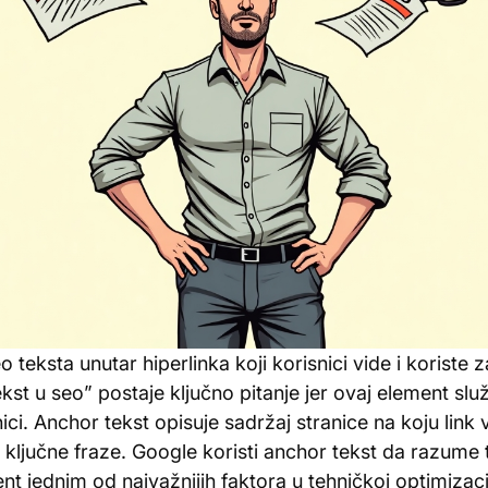
eo teksta unutar hiperlinka koji korisnici vide i koriste
ekst u seo” postaje ključno pitanje jer ovaj element slu
nici. Anchor tekst opisuje sadržaj stranice na koju link 
ključne fraze. Google koristi anchor tekst da razume t
ent jednim od najvažnijih faktora u tehničkoj optimizacij