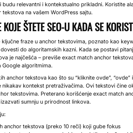
 budu relevantni i kontekstualno prikladni. Koristite al
or tekstova na vašem WordPress sajtu.
 KOJE ŠTETE SEO-U KADA SE KORIS
 ključne fraze u anchor tekstovima, poznato kao keyw
i dovesti do algoritamskih kazni. Kada se postavi pitanj
ova je najčešća – previše exact match anchor tekstova
 Google algoritmima.
ih anchor tekstova kao što su “kliknite ovde”, “ovde” i
je nikakav kontekst pretraživačima. Ovi tekstovi čine 
chor tekstovima. Preterano korišćenje exact match an
izazvati sumnju u prirodnost linkova.
ju:
h anchor tekstova (preko 10 reči) koji gube fokus