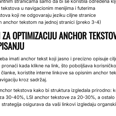
antnim stranicama samo da bi se koristila određena kl
tekstova u navigacionim menijima i futerima
tova koji ne odgovaraju jeziku ciljne stranice
im anchor tekstom na jednoj stranici (preko 3-4)
I ZA OPTIMIZACIJU ANCHOR TEKSTO
ISANJU
eba imati anchor tekst koji jasno i precizno opisuje cilj
pronaći kada klikne na link, što poboljšava korisničko
 članke, koristite interne linkove sa opisnim anchor 
vigaciju kroz sadržaj.
anchor tekstova kako bi struktura izgledala prirodno: k
 za 30-40%, LSI anchor tekstove za 20-30%, a ostalo n
strategija osigurava da vaši linkovi izgledaju organski