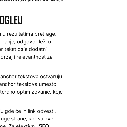
OOGLEU
a u rezultatima pretrage.
niranje, odgovor leži u
r tekst daje dodatni
držaj i relevantnost za
u anchor tekstova ostvaruju
e anchor tekstova umesto
terano optimizovanje, koje
u gde će ih link odvesti,
uge strane, koristi ove
eme. Za efektivnu
SEO