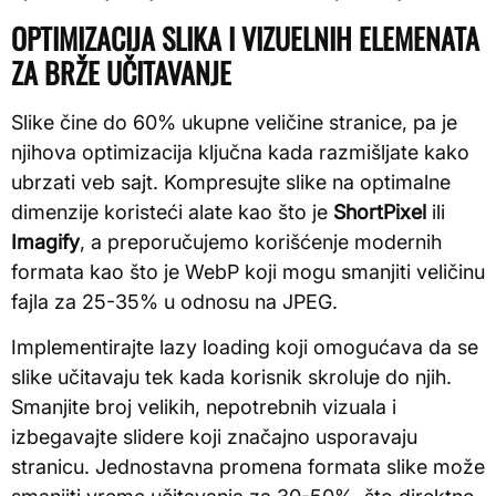
OPTIMIZACIJA SLIKA I VIZUELNIH ELEMENATA
ZA BRŽE UČITAVANJE
Slike čine do 60% ukupne veličine stranice, pa je
njihova optimizacija ključna kada razmišljate kako
ubrzati veb sajt. Kompresujte slike na optimalne
dimenzije koristeći alate kao što je
ShortPixel
ili
Imagify
, a preporučujemo korišćenje modernih
formata kao što je WebP koji mogu smanjiti veličinu
fajla za 25-35% u odnosu na JPEG.
Implementirajte lazy loading koji omogućava da se
slike učitavaju tek kada korisnik skroluje do njih.
Smanjite broj velikih, nepotrebnih vizuala i
izbegavajte slidere koji značajno usporavaju
stranicu. Jednostavna promena formata slike može