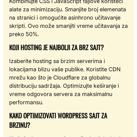
Kombinujte CSS i JavaScript fajlove koristeći
alate za minimizaciju. Smanjite broj elemenata
na stranici i omogućite asinhrono učitavanje
skripti. Ovo može smanjiti vreme učitavanja za
preko 50%.
KOJI HOSTING JE NAJBOLJI ZA BRZ SAJT?
Izaberite hosting sa brzim serverima i
lokacijama blizu vaše publike. Koristite CDN
mrežu kao što je Cloudflare za globalnu
distribuciju sadržaja. Optimizujte keširanje i
vreme odgovora servera za maksimalnu
performansu.
KAKO OPTIMIZOVATI WORDPRESS SAJT ZA
BRZINU?