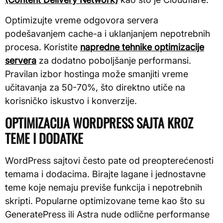
Optimizujte vreme odgovora servera
podešavanjem cache-a i uklanjanjem nepotrebnih
procesa. Koristite
napredne tehnike optimizacije
servera
za dodatno poboljšanje performansi.
Pravilan izbor hostinga može smanjiti vreme
učitavanja za 50-70%, što direktno utiče na
korisničko iskustvo i konverzije.
OPTIMIZACIJA WORDPRESS SAJTA KROZ
TEME I DODATKE
WordPress sajtovi često pate od preopterećenosti
temama i dodacima. Birajte lagane i jednostavne
teme koje nemaju previše funkcija i nepotrebnih
skripti. Popularne optimizovane teme kao što su
GeneratePress ili Astra nude odlične performanse