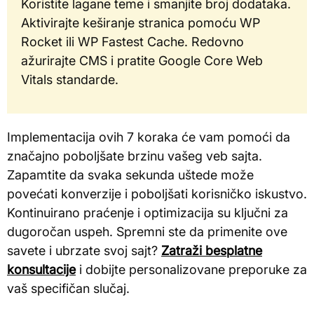
Koristite lagane teme i smanjite broj dodataka.
Aktivirajte keširanje stranica pomoću WP
Rocket ili WP Fastest Cache. Redovno
ažurirajte CMS i pratite Google Core Web
Vitals standarde.
Implementacija ovih 7 koraka će vam pomoći da
značajno poboljšate brzinu vašeg veb sajta.
Zapamtite da svaka sekunda uštede može
povećati konverzije i poboljšati korisničko iskustvo.
Kontinuirano praćenje i optimizacija su ključni za
dugoročan uspeh. Spremni ste da primenite ove
savete i ubrzate svoj sajt?
Zatraži besplatne
konsultacije
i dobijte personalizovane preporuke za
vaš specifičan slučaj.