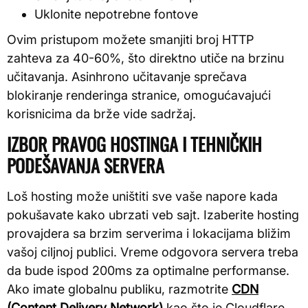
Uklonite nepotrebne fontove
Ovim pristupom možete smanjiti broj HTTP
zahteva za 40-60%, što direktno utiče na brzinu
učitavanja. Asinhrono učitavanje sprečava
blokiranje renderinga stranice, omogućavajući
korisnicima da brže vide sadržaj.
IZBOR PRAVOG HOSTINGA I TEHNIČKIH
PODEŠAVANJA SERVERA
Loš hosting može uništiti sve vaše napore kada
pokušavate kako ubrzati veb sajt. Izaberite hosting
provajdera sa brzim serverima i lokacijama bližim
vašoj ciljnoj publici. Vreme odgovora servera treba
da bude ispod 200ms za optimalne performanse.
Ako imate globalnu publiku, razmotrite
CDN
(Content Delivery Network)
kao što je Cloudflare.