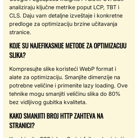
analiziraju ključne metrike poput LCP, TBT i
CLS. Daju vam detaljne izveštaje i konkretne
predloge za optimizaciju brzine učitavanja
stranice.
KOJE SU NAJEFIKASNIJE METODE ZA OPTIMIZACIJU
SLIKA?
Kompresujte slike koristeći WebP format i
alate za optimizaciju. Smanjite dimenzije na
potrebne veličine i primenite lazy loading. Ove
tehnike mogu smanjiti veličinu slika do 80%
bez vidljivog gubitka kvaliteta.
KAKO SMANJITI BROJ HTTP ZAHTEVA NA
STRANICI?