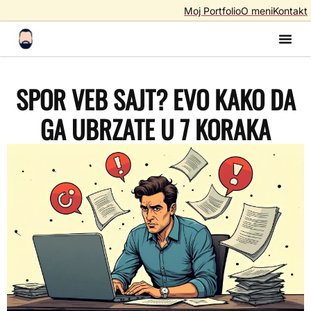
Moj Portfolio
O meni
Kontakt
Izrada S
Izrada 
AI A
SEO – Optimiza
SPOR VEB SAJT? EVO KAKO DA
GA UBRZATE U 7 KORAKA