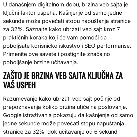
U današnjem digitalnom dobu, brzina veb sajta je
ključni faktor uspeha. Kašnjenje od samo jedne
sekunde može povećati stopu napuštanja stranice
za 32%. Saznajte kako ubrzati veb sajt kroz 7
praktičnih koraka koji će vam pomoći da
poboljšate korisničko iskustvo i SEO performanse.
Primenite ove savete i postignite značajno
poboljšanje brzine učitavanja.
ZAŠTO JE BRZINA VEB SAJTA KLJUČNA ZA
VAŠ USPEH
Razumevanje kako ubrzati veb sajt počinje od
prepoznavanja koliko brzina utiče na poslovanje.
Google istraživanja pokazuju da kašnjenje od samo
jedne sekunde može povećati stopu napuštanja
stranice za 32%, dok učitavanje od 6 sekundi