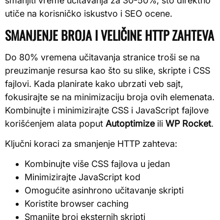
smanjiti vreme učitavanja za 30-50%, što direktno
utiče na korisničko iskustvo i SEO ocene.
SMANJENJE BROJA I VELIČINE HTTP ZAHTEVA
Do 80% vremena učitavanja stranice troši se na
preuzimanje resursa kao što su slike, skripte i CSS
fajlovi. Kada planirate kako ubrzati veb sajt,
fokusirajte se na minimizaciju broja ovih elemenata.
Kombinujte i minimizirajte CSS i JavaScript fajlove
korišćenjem alata poput
Autoptimize
ili
WP Rocket
.
Ključni koraci za smanjenje HTTP zahteva:
Kombinujte više CSS fajlova u jedan
Minimizirajte JavaScript kod
Omogućite asinhrono učitavanje skripti
Koristite browser caching
Smanjite broj eksternih skripti