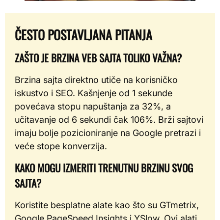
ČESTO POSTAVLJANA PITANJA
ZAŠTO JE BRZINA VEB SAJTA TOLIKO VAŽNA?
Brzina sajta direktno utiče na korisničko
iskustvo i SEO. Kašnjenje od 1 sekunde
povećava stopu napuštanja za 32%, a
učitavanje od 6 sekundi čak 106%. Brži sajtovi
imaju bolje pozicioniranje na Google pretrazi i
veće stope konverzija.
KAKO MOGU IZMERITI TRENUTNU BRZINU SVOG
SAJTA?
Koristite besplatne alate kao što su GTmetrix,
Google PageSpeed Insights i YSlow. Ovi alati