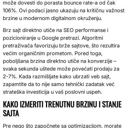
može dovesti do porasta bounce rate-a od čak
106%. Ovi podaci jasno ukazuju na kritičnu važnost
brzine u modernom digitalnom okruženju.
Brz sajt direktno utiče na SEO performanse i
pozicioniranje u Google pretrazi. Algoritmi
pretraživača favorizuju brže sajtove, što rezultira
većim organičnim prometom. Pored toga,
poboljšana brzina direktno utiče na konverzije –
svaka sekunda uštede može povećati prodaju za
2-7%. Kada razmišljate kako ubrzati veb sajt,
zapamtite da to nije samo tehnički zadatak već
strateška investicija u vaš poslovni uspeh.
KAKO IZMERITI TRENUTNU BRZINU I STANJE
SAJTA
Pre nego što započnete sa optimizacijom, morate