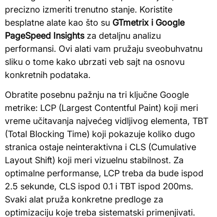
precizno izmeriti trenutno stanje. Koristite
besplatne alate kao što su
GTmetrix i
Google
PageSpeed Insights
za detaljnu analizu
performansi. Ovi alati vam pružaju sveobuhvatnu
sliku o tome kako ubrzati veb sajt na osnovu
konkretnih podataka.
Obratite posebnu pažnju na tri ključne Google
metrike: LCP (Largest Contentful Paint) koji meri
vreme učitavanja najvećeg vidljivog elementa, TBT
(Total Blocking Time) koji pokazuje koliko dugo
stranica ostaje neinteraktivna i CLS (Cumulative
Layout Shift) koji meri vizuelnu stabilnost. Za
optimalne performanse, LCP treba da bude ispod
2.5 sekunde, CLS ispod 0.1 i TBT ispod 200ms.
Svaki alat pruža konkretne predloge za
optimizaciju koje treba sistematski primenjivati.