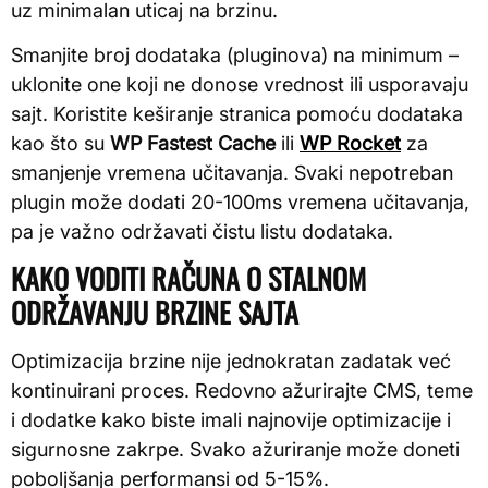
uz minimalan uticaj na brzinu.
Smanjite broj dodataka (pluginova) na minimum –
uklonite one koji ne donose vrednost ili usporavaju
sajt. Koristite keširanje stranica pomoću dodataka
kao što su
WP Fastest Cache
ili
WP Rocket
za
smanjenje vremena učitavanja. Svaki nepotreban
plugin može dodati 20-100ms vremena učitavanja,
pa je važno održavati čistu listu dodataka.
KAKO VODITI RAČUNA O STALNOM
ODRŽAVANJU BRZINE SAJTA
Optimizacija brzine nije jednokratan zadatak već
kontinuirani proces. Redovno ažurirajte CMS, teme
i dodatke kako biste imali najnovije optimizacije i
sigurnosne zakrpe. Svako ažuriranje može doneti
poboljšanja performansi od 5-15%.