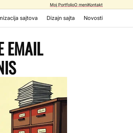
Moj Portfolio
O meni
Kontakt
mizacija sajtova
Dizajn sajta
Novosti
E EMAIL
NIS