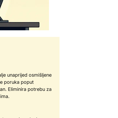
lje unaprijed osmišljene
ove poruka poput
n. Eliminira potrebu za
cima.