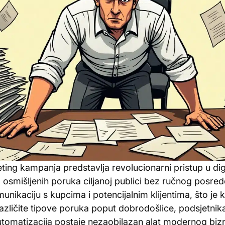
ting kampanja predstavlja revolucionarni pristup u di
 osmišljenih poruka ciljanoj publici bez ručnog posred
nikaciju s kupcima i potencijalnim klijentima, što je k
zličite tipove poruka poput dobrodošlice, podsjetnik
utomatizacija postaje nezaobilazan alat modernog bizn