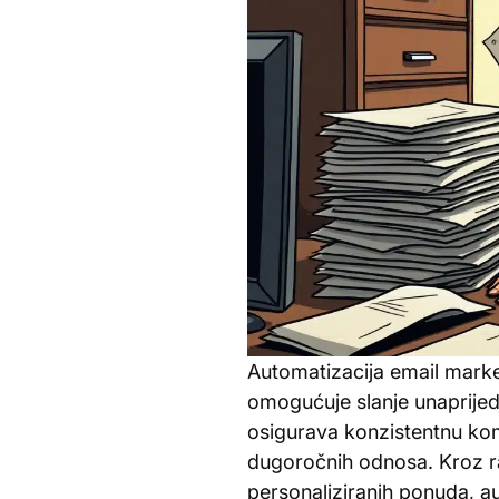
Automatizacija email marke
omogućuje slanje unaprijed
osigurava konzistentnu komu
dugoročnih odnosa. Kroz ra
personaliziranih ponuda, a