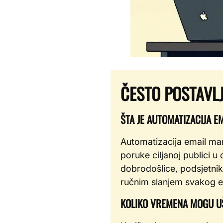
ČESTO POSTAVLJ
ŠTA JE AUTOMATIZACIJA 
Automatizacija email mar
poruke ciljanoj publici u
dobrodošlice, podsjetni
ručnim slanjem svakog e
KOLIKO VREMENA MOGU UŠ