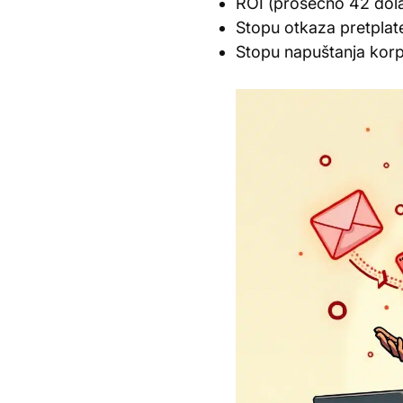
ROI (prosečno 42 dola
Stopu otkaza pretplat
Stopu napuštanja kor