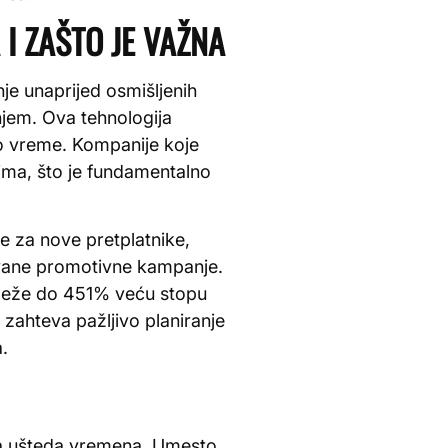
I ZAŠTO JE VAŽNA
je unaprijed osmišljenih
njem. Ova tehnologija
vo vreme. Kompanije koje
ima, što je fundamentalno
e za nove pretplatnike,
vane promotivne kampanje.
eleže do 451% veću stopu
zahteva pažljivo planiranje
.
na ušteda vremena. Umesto