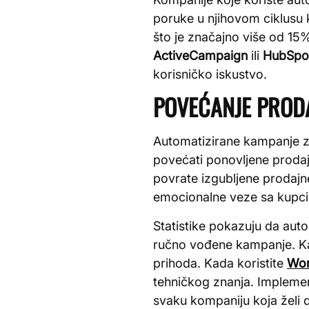
poruke u njihovom ciklusu
što je značajno više od 15
ActiveCampaign
ili
HubSpo
korisničko iskustvo.
POVEĆANJE PRODA
Automatizirane kampanje z
povećati ponovljene prodaje
povrate izgubljene prodajn
emocionalne veze sa kupcim
Statistike pokazuju da au
ručno vođene kampanje. K
prihoda. Kada koristite
Wor
tehničkog znanja. Impleme
svaku kompaniju koja želi 