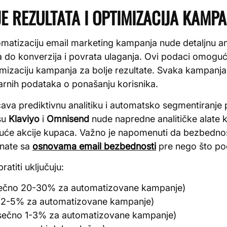
E REZULTATA I OPTIMIZACIJA KAMP
atizaciju email marketing kampanja nude detaljnu an
va do konverzija i povrata ulaganja. Ovi podaci omogu
mizaciju kampanja za bolje rezultate. Svaka kampanja 
arnih podataka o ponašanju korisnika.
ava prediktivnu analitiku i automatsko segmentiranje p
 su
Klaviyo
i
Omnisend
nude napredne analitičke alate ko
uće akcije kupaca. Važno je napomenuti da bezbednos
nate sa
osnovama email bezbednosti
pre nego što po
ratiti uključuju:
sečno 20-30% za automatizovane kampanje)
o 2-5% za automatizovane kampanje)
osečno 1-3% za automatizovane kampanje)