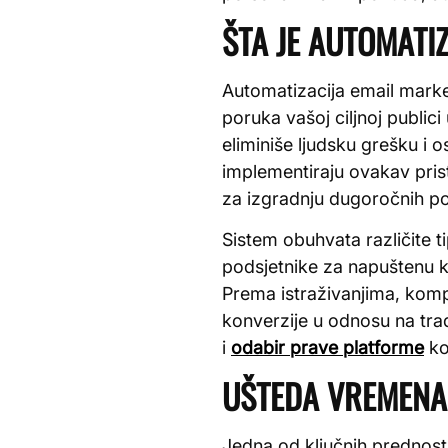
ŠTA JE AUTOMATI
Automatizacija email marke
poruka vašoj ciljnoj publi
eliminiše ljudsku grešku i
implementiraju ovakav pris
za izgradnju dugoročnih p
Sistem obuhvata različite 
podsjetnike za napuštenu 
Prema istraživanjima, komp
konverzije u odnosu na tra
i
odabir prave platforme
ko
UŠTEDA VREMENA 
Jedna od ključnih prednos