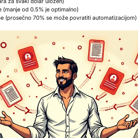
ra za svaki dolar uložen)
e (manje od 0.5% je optimalno)
pe (prosečno 70% se može povratiti automatizacijom)