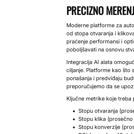
PRECIZNO MERENJ
Moderne platforme za autom
od stopa otvaranja i kliko
praćenje performansi i opti
poboljšavati na osnovu stv
Integracija AI alata omoguć
ciljanje. Platforme kao što
ponašanja i predviđaju bud
preporučujemo da se upoz
Ključne metrike koje treba p
Stopu otvaranja (pro
Stopu klika (prosečn
Stopu konverzije (pr