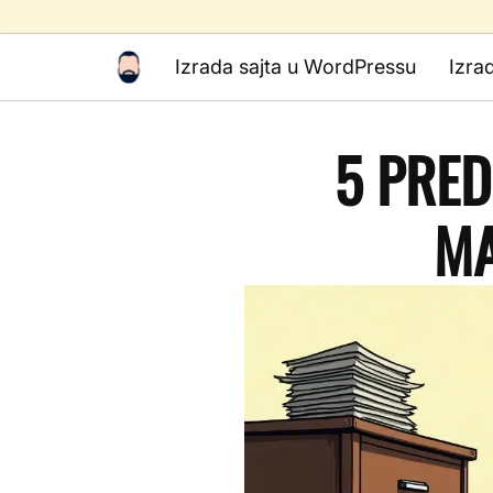
Izrada sajta u WordPressu
Izra
5 PRED
MA