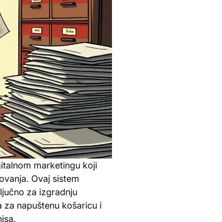
gitalnom marketingu koji
ovanja. Ovaj sistem
ljučno za izgradnju
a za napuštenu košaricu i
isa.