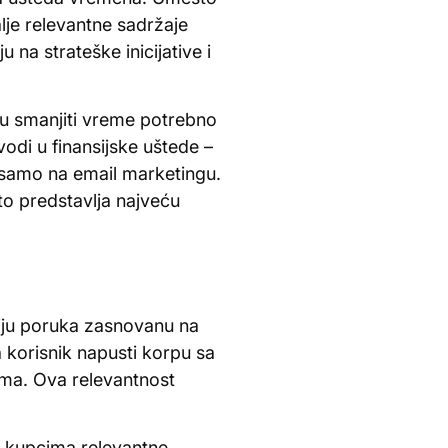
lje relevantne sadržaje
na strateške inicijative i
gu smanjiti vreme potrebno
di u finansijske uštede –
samo na email marketingu.
o predstavlja najveću
iju poruka zasnovanu na
 korisnik napusti korpu sa
ima. Ova relevantnost
u kupcima relevantne