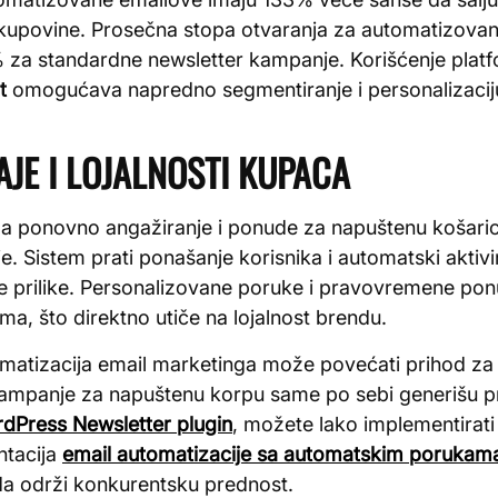
 kupovine. Prosečna stopa otvaranja za automatizova
% za standardne newsletter kampanje. Korišćenje plat
t
omogućava napredno segmentiranje i personalizaciju
JE I LOJALNOSTI KUPACA
a ponovno angažiranje i ponude za napuštenu košari
. Sistem prati ponašanje korisnika i automatski aktiv
e prilike. Personalizovane poruke i pravovremene po
a, što direktno utiče na lojalnost brendu.
tomatizacija email marketinga može povećati prihod 
ampanje za napuštenu korpu same po sebi generišu 
dPress Newsletter plugin
, možete lako implementirat
ntacija
email automatizacije sa automatskim porukam
da održi konkurentsku prednost.