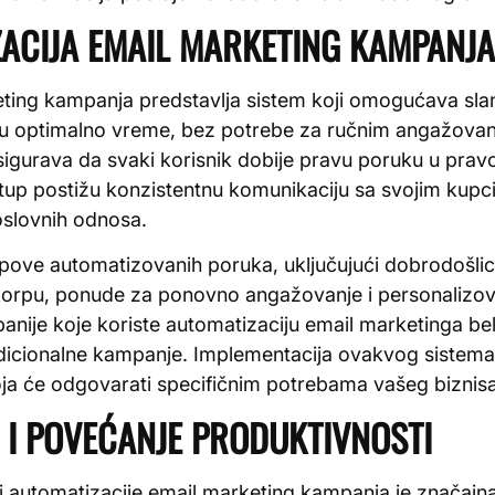
ZACIJA EMAIL MARKETING KAMPANJA 
ting kampanja predstavlja sistem koji omogućava slan
ci u optimalno vreme, bez potrebe za ručnim angažova
 osigurava da svaki korisnik dobije pravu poruku u pra
tup postižu konzistentnu komunikaciju sa svojim kupc
oslovnih odnosa.
tipove automatizovanih poruka, uključujući dobrodošlic
korpu, ponude za ponovno angažovanje i personalizo
anije koje koriste automatizaciju email marketinga b
dicionalne kampanje. Implementacija ovakvog sistema 
ja će odgovarati specifičnim potrebama vašeg biznisa
I POVEĆANJE PRODUKTIVNOSTI
ti automatizacije email marketing kampanja je značaj