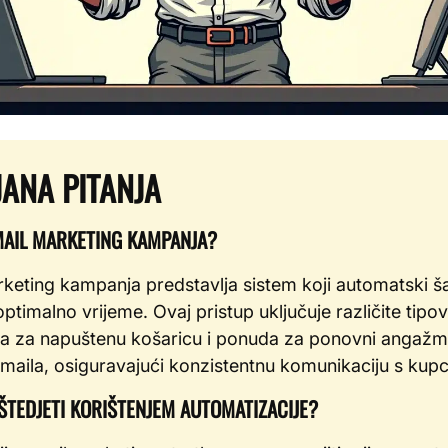
ANA PITANJA
EMAIL MARKETING KAMPANJA?
keting kampanja predstavlja sistem koji automatski ša
 optimalno vrijeme. Ovaj pristup uključuje različite tip
ka za napuštenu košaricu i ponuda za ponovni angažma
maila, osiguravajući konzistentnu komunikaciju s kup
TEDJETI KORIŠTENJEM AUTOMATIZACIJE?