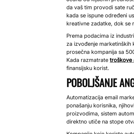
da vaš tim provodi sate ru
kada se ispune određeni usl
kreativne zadatke, dok se r
Prema podacima iz industri
za izvođenje marketinških 
prosečna kompanija sa 500
Kada razmatrate
troškove 
finansijsku korist.
POBOLJŠANJE AN
Automatizacija email mark
ponašanju korisnika, njihov
proizvodima, sistem automa
direktno utiče na stope otva
Kompanije koje koriste au