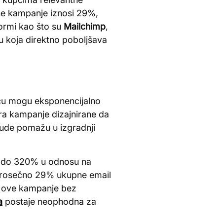
ne kampanje iznosi 29%,
formi kao što su
Mailchimp
,
 koja direktno poboljšava
cu mogu eksponencijalno
ira kampanje dizajnirane da
nude pomažu u izgradnji
za do 320% u odnosu na
prosečno 29% ukupne email
i ove kampanje bez
a
postaje neophodna za