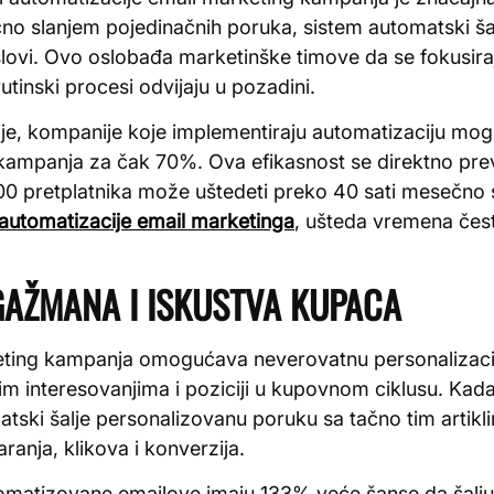
čno slanjem pojedinačnih poruka, sistem automatski ša
ovi. Ovo oslobađa marketinške timove da se fokusiraju 
utinski procesi odvijaju u pozadini.
je, kompanije koje implementiraju automatizaciju mo
kampanja za čak 70%. Ova efikasnost se direktno prevo
0 pretplatnika može uštedeti preko 40 sati mesečno 
automatizacije email marketinga
, ušteda vremena čest
GAŽMANA I ISKUSTVA KUPACA
eting kampanja omogućava neverovatnu personalizac
im interesovanjima i poziciji u kupovnom ciklusu. Kada
tski šalje personalizovanu poruku sa tačno tim artikl
ranja, klikova i konverzija.
tomatizovane emailove imaju 133% veće šanse da šalj