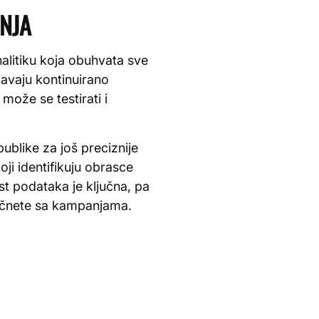
ANJA
alitiku koja obuhvata sve
ćavaju kontinuirano
može se testirati i
ublike za još preciznije
ji identifikuju obrasce
t podataka je ključna, pa
čnete sa kampanjama.