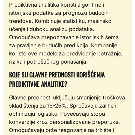
Prediktivna analitika koristi algoritme i
istorijske podatke za prognozu budućih
trendova. Kombinuje statistiku, mašinsko
učenje i duboku analizu podataka.
Omogućava prepoznavanje istorijskih šema
za pravljenje budućih predikcija. Kompanije
koriste ove modele za predviđanje potražnje,
rizika i potrošačkog ponašanja.
KOJE SU GLAVNE PREDNOSTI KORIŠĆENJA
PREDIKTIVNE ANALITIKE?
Glavne prednosti uključuju smanjenje troškova
skladištenja za 15-25%. Sprečavaju zalihe i
optimizuju logistiku. Povećavaju stopu
konverzije kroz personalizovane preporuke.
Omogućavaju brže reagovanje na tržište i