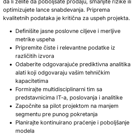
da li želite da poboljšate prodaju, smanjite rizike ili
optimizujete lance snabdevanja. Priprema
kvalitetnih podataka je kritična za uspeh projekta.
Definišite jasne poslovne ciljeve i merljive
metrike uspeha
Pripremite čiste i relevantne podatke iz
različitih izvora
Odaberite odgovarajuće prediktivna analitika
alati koji odgovaraju vašim tehničkim
kapacitetima
Formirajte multidisciplinarni tim sa
predstavnicima IT-a, poslovanja i analitike
Započnite sa pilot projektom na manjem
segmentu pre punog pokretanja
Planirajte kontinuirano praćenje i poboljšanje
modela