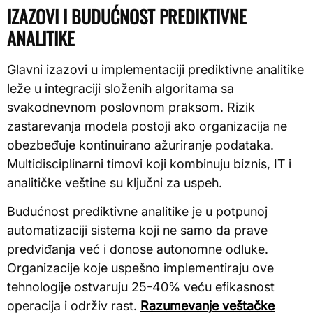
IZAZOVI I BUDUĆNOST PREDIKTIVNE
ANALITIKE
Glavni izazovi u implementaciji prediktivne analitike
leže u integraciji složenih algoritama sa
svakodnevnom poslovnom praksom. Rizik
zastarevanja modela postoji ako organizacija ne
obezbeđuje kontinuirano ažuriranje podataka.
Multidisciplinarni timovi koji kombinuju biznis, IT i
analitičke veštine su ključni za uspeh.
Budućnost prediktivne analitike je u potpunoj
automatizaciji sistema koji ne samo da prave
predviđanja već i donose autonomne odluke.
Organizacije koje uspešno implementiraju ove
tehnologije ostvaruju 25-40% veću efikasnost
operacija i održiv rast.
Razumevanje veštačke