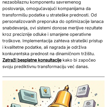
nezaobilaznu komponentu savremenog
poslovanja, omogućavajući kompanijama da
transformišu podatke u strateške prednosti. Od
personalizovanih preporuka do optimizacije lanaca
snabdevanja, ovi sistemi donose merljive rezultate
kroz preciznije odluke i smanjene operativne
troškove. Implementacija zahteva strateški pristup
i kvalitetne podatke, ali nagrada je održiva
konkurentska prednost na dinamičnom tržištu.
Zatraži besplatne konsultacije
kako bi započeo
svoju prediktivnu transformaciju već danas.