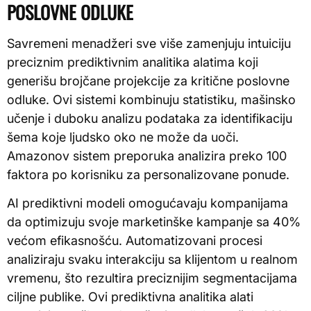
POSLOVNE ODLUKE
Savremeni menadžeri sve više zamenjuju intuiciju
preciznim prediktivnim analitika alatima koji
generišu brojčane projekcije za kritične poslovne
odluke. Ovi sistemi kombinuju statistiku, mašinsko
učenje i duboku analizu podataka za identifikaciju
šema koje ljudsko oko ne može da uoči.
Amazonov sistem preporuka analizira preko 100
faktora po korisniku za personalizovane ponude.
AI prediktivni modeli omogućavaju kompanijama
da optimizuju svoje marketinške kampanje sa 40%
većom efikasnošću. Automatizovani procesi
analiziraju svaku interakciju sa klijentom u realnom
vremenu, što rezultira preciznijim segmentacijama
ciljne publike. Ovi prediktivna analitika alati