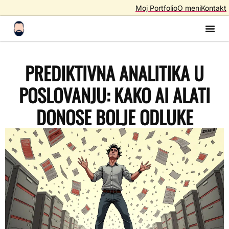
Moj Portfolio
O meni
Kontakt
Izrada S
Izrada 
AI A
SEO – Optimiza
PREDIKTIVNA ANALITIKA U
POSLOVANJU: KAKO AI ALATI
DONOSE BOLJE ODLUKE