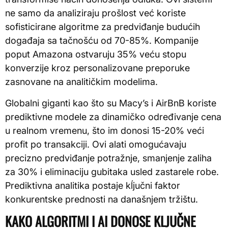
ne samo da analiziraju prošlost već koriste
sofisticirane algoritme za predviđanje budućih
događaja sa tačnošću od 70-85%. Kompanije
poput Amazona ostvaruju 35% veću stopu
konverzije kroz personalizovane preporuke
zasnovane na analitičkim modelima.
Globalni giganti kao što su Macy’s i AirBnB koriste
prediktivne modele za dinamičko određivanje cena
u realnom vremenu, što im donosi 15-20% veći
profit po transakciji. Ovi alati omogućavaju
precizno predviđanje potražnje, smanjenje zaliha
za 30% i eliminaciju gubitaka usled zastarele robe.
Prediktivna analitika postaje kĺjučni faktor
konkurentske prednosti na današnjem tržištu.
KAKO ALGORITMI I AI DONOSE KLJUČNE