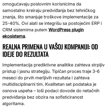
omogućavaju poslovnim korisnicima da
samostalno kreiraju predviđanja bez tehničkog
znanja, što smanjuje troškove implementacije za
25-40%. Ovi alati se integrišu sa postojećim ERP i
CRM sistemima putem
WordPress plugin
ekosistema
.
REALNA PRIMENA U VAŠOJ KOMPANIJI: OD
IDEJE DO REZULTATA
Implementacija prediktivne analitike zahteva strpljiv
pristup i jasnu strategiju. Tipičan proces traje 3-6
meseci do prvih merljivih rezultata i zahteva
multidisciplinarni tim. Kvalitetan set podataka je
osnova uspeha – loši podaci dovode do netačnih
predviđanja bez obzira na sofisticiranost
algoritama.