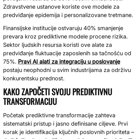
Zdravstvene ustanove koriste ove modele za
predviđanje epidemija i personalizovane tretmane.
Finansijske institucije ostvaruju 40% smanjenje
prevara kroz prediktivne modele procene rizika.
Sektor ljudskih resursa koristi ove alate za
predviđanje fluktuacije zaposlenih sa tačnošću od
75%.
Pravi AI alati za integraciju u poslovanje
postaju neophodni u svim industrijama za održivu
konkurentsku prednost.
KAKO ZAPOČETI SVOJU PREDIKTIVNU
TRANSFORMACIJU
Početak prediktivne transformacije zahteva
sistematski pristup i jasno definisane ciljeve. Prvi
korak je identifikacija ključnih poslovnih prioriteta –