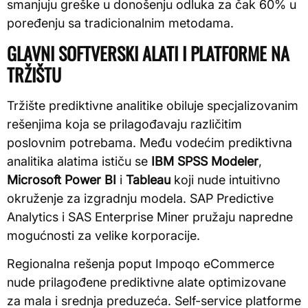
smanjuju greške u donošenju odluka za čak 60% u
poređenju sa tradicionalnim metodama.
GLAVNI SOFTVERSKI ALATI I PLATFORME NA
TRŽIŠTU
Tržište prediktivne analitike obiluje specjalizovanim
rešenjima koja se prilagođavaju različitim
poslovnim potrebama. Među vodećim prediktivna
analitika alatima ističu se
IBM SPSS Modeler
,
Microsoft Power BI
i
Tableau
koji nude intuitivno
okruženje za izgradnju modela. SAP Predictive
Analytics i SAS Enterprise Miner pružaju napredne
mogućnosti za velike korporacije.
Regionalna rešenja poput Impoqo eCommerce
nude prilagođene prediktivne alate optimizovane
za mala i srednja preduzeća. Self-service platforme