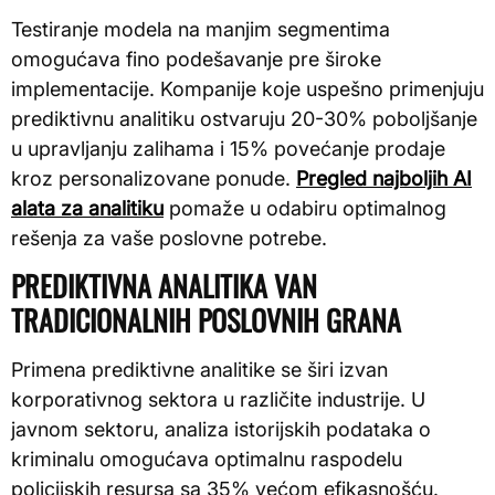
Testiranje modela na manjim segmentima
omogućava fino podešavanje pre široke
implementacije. Kompanije koje uspešno primenjuju
prediktivnu analitiku ostvaruju 20-30% poboljšanje
u upravljanju zalihama i 15% povećanje prodaje
kroz personalizovane ponude.
Pregled najboljih AI
alata za analitiku
pomaže u odabiru optimalnog
rešenja za vaše poslovne potrebe.
PREDIKTIVNA ANALITIKA VAN
TRADICIONALNIH POSLOVNIH GRANA
Primena prediktivne analitike se širi izvan
korporativnog sektora u različite industrije. U
javnom sektoru, analiza istorijskih podataka o
kriminalu omogućava optimalnu raspodelu
policijskih resursa sa 35% većom efikasnošću.