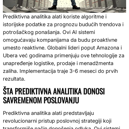
Prediktivna analitika alati koriste algoritme i
istorijske podatke za prognozu budućih trendova i
potrošačkog ponašanja. Ovi AI sistemi
omogućavaju kompanijama da budu proaktivne
umesto reaktivne. Globalni lideri poput Amazona i
Ubera već godinama primenjuju ove tehnologije za
unapređenje logistike, prodaje i menadžmenta
zaliha. Implementacija traje 3-6 meseci do prvih
rezultata.
ŠTA PREDIKTIVNA ANALITIKA DONOSI
SAVREMENOM POSLOVANJU
Prediktivna analitika alati predstavljaju
revolucionarni pristup poslovnoj strategiji koji
transformiše način donošenja odluka. Ovi sistemi