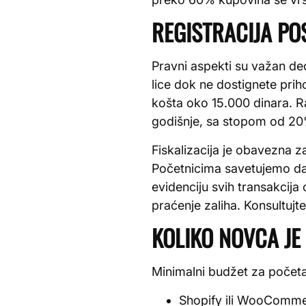
REGISTRACIJA PO
Pravni aspekti su važan de
lice dok ne dostignete prih
košta oko 15.000 dinara. R
godišnje, sa stopom od 20
Fiskalizacija je obavezna 
Početnicima savetujemo da p
evidenciju svih transakcija
praćenje zaliha. Konsultuj
KOLIKO NOVCA JE
Minimalni budžet za počet
Shopify ili WooComme