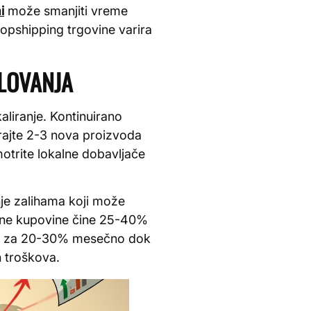
i
može smanjiti vreme
opshipping trgovine varira
SLOVANJA
liranje. Kontinuirano
irajte 2-3 nova proizvoda
trite lokalne dobavljače
je zalihama koji može
ovne kupovine čine 25-40%
žet za 20-30% mesečno dok
h troškova.