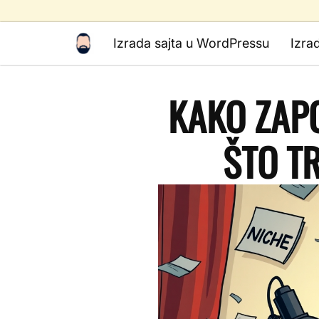
Izrada sajta u WordPressu
Izra
KAKO ZAPO
ŠTO T