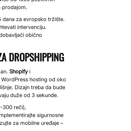
sa prodajom.
 dana za evropsko tržište.
evati intervenciju.
 dobavljači obično
ZA DROPSHIPPING
čan.
Shopify
i
a WordPress hosting od oko
šnje. Dizajn treba da bude
tavaju duže od 3 sekunde.
-300 reči),
 Implementirajte sigurnosne
ujte za mobilne uređaje –