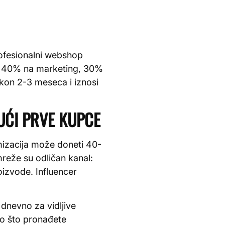
rofesionalni webshop
e 40% na marketing, 30%
akon 2-3 meseca i iznosi
UĆI PRVE KUPCE
mizacija može doneti 40-
reže su odličan kanal:
izvode. Influencer
dnevno za vidljive
ego što pronađete