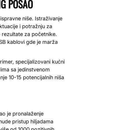
NG POSAO
spravne niše. Istraživanje
ktuacije i potražnju za
rezultate za početnike.
USB kablovi gde je marža
rimer, specijalizovani kućni
odima sa jedinstvenom
je 10-15 potencijalnih niša
ao je pronalaženje
ude pristup hiljadama
više od 1000 pozitivnih