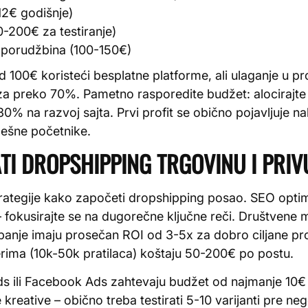
12€ godišnje)
-200€ za testiranje)
0 porudžbina (100-150€)
d 100€ koristeći besplatne platforme, ali ulaganje u p
a preko 70%. Pametno rasporedite budžet: alocirajt
30% na razvoj sajta. Prvi profit se obično pojavljuje n
ešne početnike.
I DROPSHIPPING TRGOVINU I PRIV
trategije kako započeti dropshipping posao. SEO opti
okusirajte se na dugorečne ključne reči. Društvene m
anje imaju prosečan ROI od 3-5x za dobro ciljane pro
erima (10k-50k pratilaca) koštaju 50-200€ po postu.
ds ili Facebook Ads zahtevaju budžet od najmanje 10€ 
ite kreative – obično treba testirati 5-10 varijanti pre n