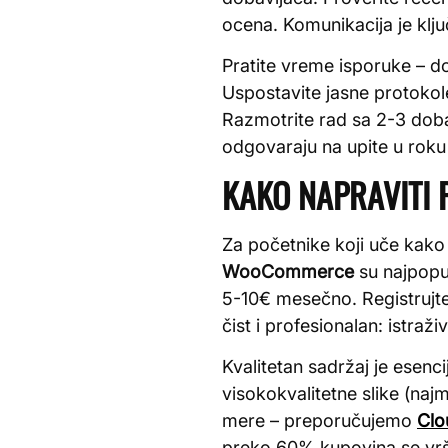
ocena. Komunikacija je klj
Pratite vreme isporuke – d
Uspostavite jasne protokol
Razmotrite rad sa 2-3 dobav
odgovaraju na upite u roku
KAKO NAPRAVITI 
Za početnike koji uče kako
WooCommerce
su najpopu
5-10€ mesečno. Registrujt
čist i profesionalan: istra
Kvalitetan sadržaj je esenc
visokokvalitetne slike (naj
mere – preporučujemo
Clo
preko 60% kupovina se vrši