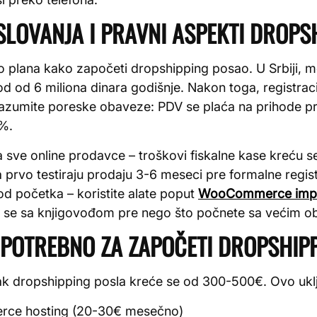
SLOVANJA I PRAVNI ASPEKTI DROPS
o plana kako započeti dropshipping posao. U Srbiji, m
od od 6 miliona dinara godišnje. Nakon toga, registrac
azumite poreske obaveze: PDV se plaća na prihode pr
%.
za sve online prodavce – troškovi fiskalne kase kreću
rvo testiraju prodaju 3-6 meseci pre formalne registr
 od početka – koristite alate poput
WooCommerce impor
te se sa knjigovođom pre nego što počnete sa većim 
 POTREBNO ZA ZAPOČETI DROPSHIP
ak dropshipping posla kreće se od 300-500€. Ovo uklj
rce hosting (20-30€ mesečno)