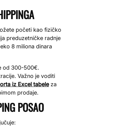
HIPPINGA
ožete početi kao fizičko
ija preduzetničke radnje
eko 8 miliona dinara
 se od 300-500€.
acije. Važno je voditi
ta iz Excel tabele
za
obimom prodaje.
PING POSAO
učuje: