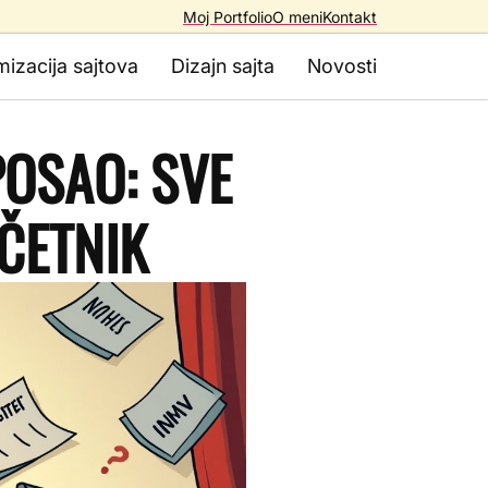
Moj Portfolio
O meni
Kontakt
mizacija sajtova
Dizajn sajta
Novosti
POSAO: SVE
ČETNIK