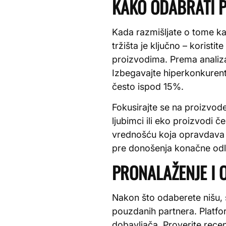
KAKO ODABRATI P
Kada razmišljate o tome ka
tržišta je ključno – koristit
proizvodima. Prema analiz
Izbegavajte hiperkonkurentn
često ispod 15%.
Fokusirajte se na proizvode 
ljubimci ili eko proizvodi
vrednošću koja opravdava v
pre donošenja konačne odl
PRONALAŽENJE I
Nakon što odaberete nišu, 
pouzdanih partnera. Platf
dobavljača. Proverite recen