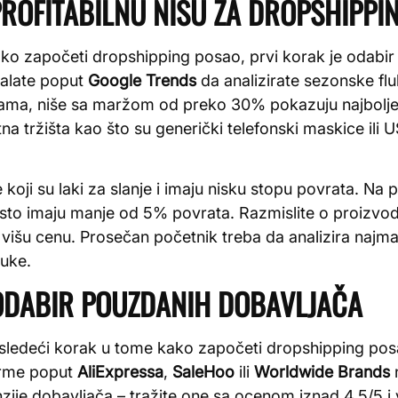
ROFITABILNU NIŠU ZA DROPSHIPPI
ko započeti dropshipping posao, prvi korak je odabir i
e alate poput
Google Trends
da analizirate sezonske flu
ama, niše sa maržom od preko 30% pokazuju najbolje 
a tržišta kao što su generički telefonski maskice ili 
koji su laki za slanje i imaju nisku stopu povrata. Na p
 često imaju manje od 5% povrata. Razmislite o proizv
išu cenu. Prosečan početnik treba da analizira najman
uke.
 ODABIR POUZDANIH DOBAVLJAČA
sledeći korak u tome kako započeti dropshipping pos
orme poput
AliExpressa
,
SaleHoo
ili
Worldwide Brands
n
zije dobavljača – tražite one sa ocenom iznad 4.5/5 i 