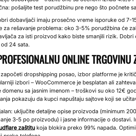
učna: pošaljite test porudžbinu pre nego što počnete 
obri dobavljači imaju prosečno vreme isporuke od 7-15
e za rešavanje problema: oko 3-5% porudžbina će zaht
ljača za isti proizvod kako biste smanjili rizik. Dobri
 od 24 sata.
PROFESIONALNU ONLINE TRGOVINU 
 započeti dropshipping posao, izbor platforme je kriti
larniji izbori – WooCommerce je besplatan ali zahtev
e domenu sa jasnim imenom – troškovi su oko 12€ godi
živanja pokazuju da kupci napuštaju sajtove koji se uči
ijalan: uključite detaljne opise proizvoda (minimum 200
manje 3-5 po proizvodu) i jasne informacije o dostavi.
udflare zaštitu
koja blokira preko 99% napada. Optimiz
 preko telefona.