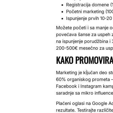
Registracija domene (
Početni marketing (100
Ispunjenje prvih 10-2
Možete početi i sa manje o
povećava šanse za uspeh z
na ispunjenje porudžbina i 
200-500€ mesečno za usp
KAKO PROMOVIRAT
Marketing je kĺjučan deo s
60% organiskog prometa – f
Facebook i Instagram kamp
saradnje sa mikro influenc
Plaćeni oglasi na Google A
rezultate. Testirajte različ