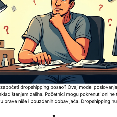
ko započeti dropshipping posao? Ovaj model poslovan
kladištenjem zaliha. Početnici mogu pokrenuti online
ru prave niše i pouzdanih dobavljača. Dropshipping nudi