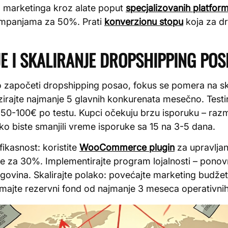
ja marketinga kroz alate poput
specjalizovanih platform
ampanjama za 50%. Prati
konverzionu stopu
koja za dr
JE I SKALIRANJE DROPSHIPPING PO
započeti dropshipping posao, fokus se pomera na ska
izirajte najmanje 5 glavnih konkurenata mesečno. Test
0-100€ po testu. Kupci očekuju brzu isporuku – razmo
o biste smanjili vreme isporuke sa 15 na 3-5 dana.
fikasnost: koristite
WooCommerce plugin
za upravljan
ove za 30%. Implementirajte program lojalnosti – pon
rgovina. Skalirajte polako: povećajte marketing bud
imajte rezervni fond od najmanje 3 meseca operativni