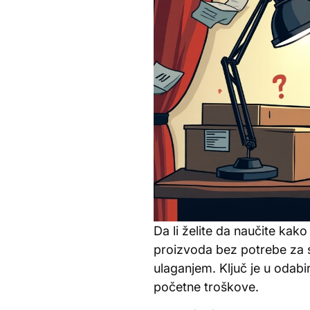
Da li želite da naučite ka
proizvoda bez potrebe za s
ulaganjem. Ključ je u odabi
početne troškove.