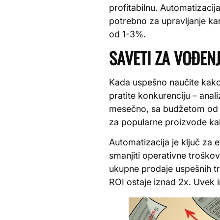
profitabilnu. Automatizaci
potrebno za upravljanje k
od 1-3%.
SAVETI ZA VOĐEN
Kada uspešno naučite kako 
pratite konkurenciju – anal
mesečno, sa budžetom od 5
za popularne proizvode kak
Automatizacija je ključ za e
smanjiti operativne trošk
ukupne prodaje uspešnih t
ROI ostaje iznad 2x. Uvek 