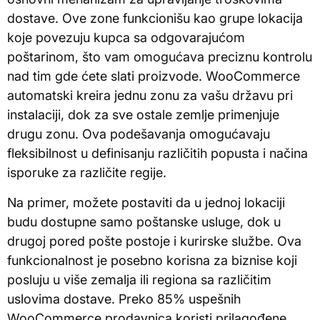
dostave. Ove zone funkcionišu kao grupe lokacija
koje povezuju kupca sa odgovarajućom
poštarinom, što vam omogućava preciznu kontrolu
nad tim gde ćete slati proizvode. WooCommerce
automatski kreira jednu zonu za vašu državu pri
instalaciji, dok za sve ostale zemlje primenjuje
drugu zonu. Ova podešavanja omogućavaju
fleksibilnost u definisanju različitih popusta i načina
isporuke za različite regije.
Na primer, možete postaviti da u jednoj lokaciji
budu dostupne samo poštanske usluge, dok u
drugoj pored pošte postoje i kurirske službe. Ova
funkcionalnost je posebno korisna za biznise koji
posluju u više zemalja ili regiona sa različitim
uslovima dostave. Preko 85% uspešnih
WooCommerce prodavnica koristi prilagođene