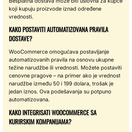
Besplatna dostava može biti uslovna za kupce
koji kupuju proizvode iznad određene
vrednosti.
KAKO POSTAVITI AUTOMATIZOVANA PRAVILA
DOSTAVE?
WooCommerce omogućava postavljanje
automatizovanih pravila na osnovu ukupne
težine narudžbe ili vrednosti. Možete postaviti
cenovne pragove – na primer ako je vrednost
narudžbe između 50 i 199 dolara, trošak je
jedan iznos. Ova podešavanja su potpuno
automatizovana.
KAKO INTEGRISATI WOOCOMMERCE SA
KURIRSKIM KOMPANIJAMA?