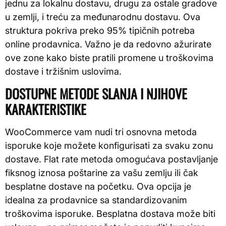
jednu za lokalnu dostavu, drugu za ostale gradove
u zemlji, i treću za međunarodnu dostavu. Ova
struktura pokriva preko 95% tipičnih potreba
online prodavnica. Važno je da redovno ažurirate
ove zone kako biste pratili promene u troškovima
dostave i tržišnim uslovima.
DOSTUPNE METODE SLANJA I NJIHOVE
KARAKTERISTIKE
WooCommerce vam nudi tri osnovna metoda
isporuke koje možete konfigurisati za svaku zonu
dostave. Flat rate metoda omogućava postavljanje
fiksnog iznosa poštarine za vašu zemlju ili čak
besplatne dostave na početku. Ova opcija je
idealna za prodavnice sa standardizovanim
troškovima isporuke. Besplatna dostava može biti