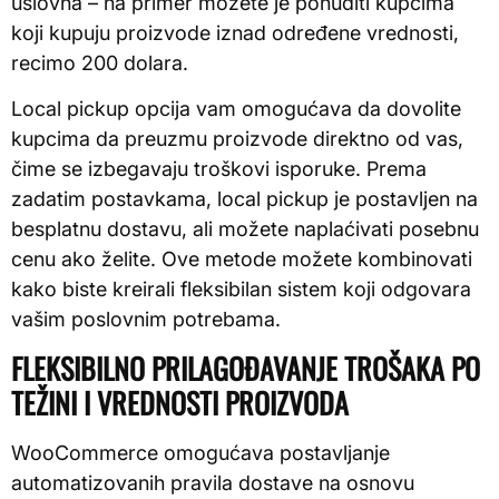
uslovna – na primer možete je ponuditi kupcima
koji kupuju proizvode iznad određene vrednosti,
recimo 200 dolara.
Local pickup opcija vam omogućava da dovolite
kupcima da preuzmu proizvode direktno od vas,
čime se izbegavaju troškovi isporuke. Prema
zadatim postavkama, local pickup je postavljen na
besplatnu dostavu, ali možete naplaćivati posebnu
cenu ako želite. Ove metode možete kombinovati
kako biste kreirali fleksibilan sistem koji odgovara
vašim poslovnim potrebama.
FLEKSIBILNO PRILAGOĐAVANJE TROŠAKA PO
TEŽINI I VREDNOSTI PROIZVODA
WooCommerce omogućava postavljanje
automatizovanih pravila dostave na osnovu