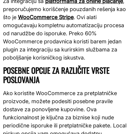
Za integraciju sa
platformama za online plaćanje
,
preporučujemo korišćenje pouzdanih rešenja kao
što je
WooCommerce Stripe
. Ovi alati
omogućavaju kompletnu automatizaciju procesa
od narudžbe do isporuke. Preko 60%
WooCommerce prodavnica koristi barem jedan
plugin za integraciju sa kurirskim službama za
poboljšanje korisničkog iskustva.
POSEBNE OPCIJE ZA RAZLIČITE VRSTE
POSLOVANJA
Ako koristite WooCommerce za pretplatničke
proizvode, možete podesiti posebne pravile
dostave za ponovljene kupovine. Ova
funkcionalnost je ključna za biznise koji nude
periodične isporuke ili pretplatničke pakete. Local
pickup opcija vam omogućava dodatnu