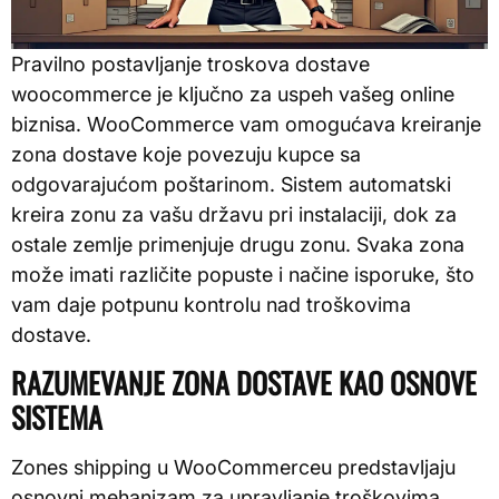
Pravilno postavljanje troskova dostave
woocommerce je ključno za uspeh vašeg online
biznisa. WooCommerce vam omogućava kreiranje
zona dostave koje povezuju kupce sa
odgovarajućom poštarinom. Sistem automatski
kreira zonu za vašu državu pri instalaciji, dok za
ostale zemlje primenjuje drugu zonu. Svaka zona
može imati različite popuste i načine isporuke, što
vam daje potpunu kontrolu nad troškovima
dostave.
RAZUMEVANJE ZONA DOSTAVE KAO OSNOVE
SISTEMA
Zones shipping u WooCommerceu predstavljaju
osnovni mehanizam za upravljanje troškovima