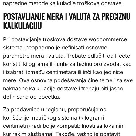
napredne metode kalkulacije troškova dostave.
POSTAVLJANJE MERA I VALUTA ZA PRECIZNU
KALKULACIJU
Pri postavljanje troskova dostave woocommerce
sistema, neophodno je definisati osnovne
parametre mera i valuta. Trebate odlučiti da li ćete
koristiti kilograme ili funte za težinu proizvoda, kao
i izabrati između centimetara ili inči kao jedinice
mere. Ova osnovna podešavanja čine temelj za sve
naknadne kalkulacije dostave i trebaju biti jasno
definisana od početka.
Za prodavnice u regionu, preporučujemo
korišćenje metričkog sistema (kilogrami i
centimetri) radi bolje kompatibilnosti sa lokalnim
kurirskim službama. Takođe, važno je postaviti