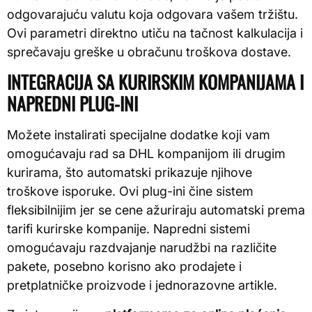
odgovarajuću valutu koja odgovara vašem tržištu.
Ovi parametri direktno utiču na tačnost kalkulacija i
sprečavaju greške u obračunu troškova dostave.
INTEGRACIJA SA KURIRSKIM KOMPANIJAMA I
NAPREDNI PLUG-INI
Možete instalirati specijalne dodatke koji vam
omogućavaju rad sa DHL kompanijom ili drugim
kurirama, što automatski prikazuje njihove
troškove isporuke. Ovi plug-ini čine sistem
fleksibilnijim jer se cene ažuriraju automatski prema
tarifi kurirske kompanije. Napredni sistemi
omogućavaju razdvajanje narudžbi na različite
pakete, posebno korisno ako prodajete i
pretplatničke proizvode i jednorazovne artikle.