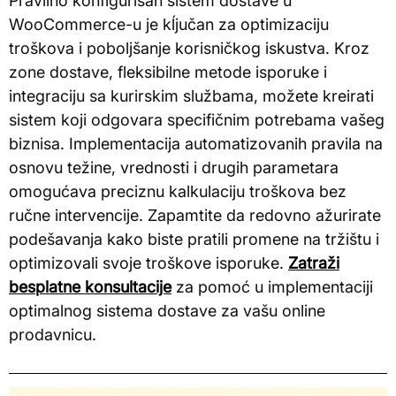
Pravilno konfigurisan sistem dostave u
WooCommerce-u je kĺjučan za optimizaciju
troškova i poboljšanje korisničkog iskustva. Kroz
zone dostave, fleksibilne metode isporuke i
integraciju sa kurirskim službama, možete kreirati
sistem koji odgovara specifičnim potrebama vašeg
biznisa. Implementacija automatizovanih pravila na
osnovu težine, vrednosti i drugih parametara
omogućava preciznu kalkulaciju troškova bez
ručne intervencije. Zapamtite da redovno ažurirate
podešavanja kako biste pratili promene na tržištu i
optimizovali svoje troškove isporuke.
Zatraži
besplatne konsultacije
za pomoć u implementaciji
optimalnog sistema dostave za vašu online
prodavnicu.