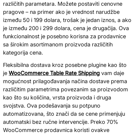
različitih parametara. Možete postaviti cenovne
pragove – na primer ako je vrednost narudžbe
između 50 i 199 dolara, trošak je jedan iznos, a ako
je između 200 i 299 dolara, cena je drugačija. Ova
funkcionalnost je posebno korisna za prodavnice
sa širokim asortimanom proizvoda različitih
kategorija cena.
Fleksibilna dostava kroz posebne plugine kao što
je
WooCommerce Table Rate Shipping
vam daje
mogućnost prilagođavanja načina dostave prema
različitim parametrima povezanim sa proizvodom
kao što su količina, vrsta proizvoda i druga
svojstva. Ova podešavanja su potpuno
automatizovana, što znači da se cene primenjuju
automatski bez ručne intervencije. Preko 70%
WooCommerce prodavnica koristi ovakve