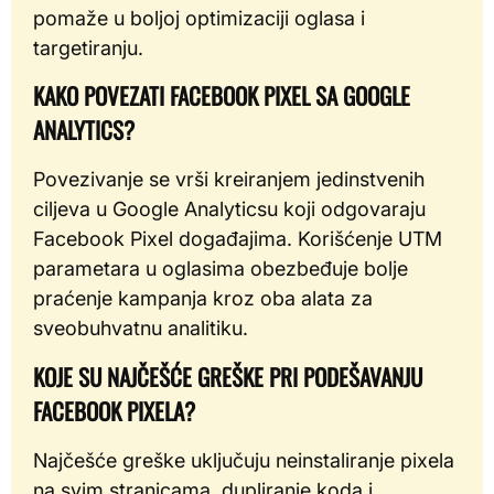
pomaže u boljoj optimizaciji oglasa i
targetiranju.
KAKO POVEZATI FACEBOOK PIXEL SA GOOGLE
ANALYTICS?
Povezivanje se vrši kreiranjem jedinstvenih
ciljeva u Google Analyticsu koji odgovaraju
Facebook Pixel događajima. Korišćenje UTM
parametara u oglasima obezbeđuje bolje
praćenje kampanja kroz oba alata za
sveobuhvatnu analitiku.
KOJE SU NAJČEŠĆE GREŠKE PRI PODEŠAVANJU
FACEBOOK PIXELA?
Najčešće greške uključuju neinstaliranje pixela
na svim stranicama, dupliranje koda i