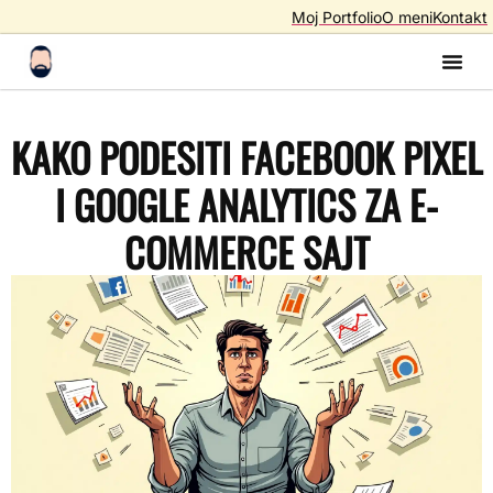
Moj Portfolio
O meni
Kontakt
Izrada S
Izrada 
AI A
SEO – Optimiza
KAKO PODESITI FACEBOOK PIXEL
I GOOGLE ANALYTICS ZA E-
COMMERCE SAJT