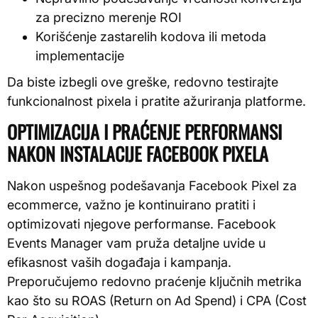
za precizno merenje ROI
Korišćenje zastarelih kodova ili metoda
implementacije
Da biste izbegli ove greške, redovno testirajte
funkcionalnost pixela i pratite ažuriranja platforme.
OPTIMIZACIJA I PRAĆENJE PERFORMANSI
NAKON INSTALACIJE FACEBOOK PIXELA
Nakon uspešnog podešavanja Facebook Pixel za
ecommerce, važno je kontinuirano pratiti i
optimizovati njegove performanse. Facebook
Events Manager vam pruža detaljne uvide u
efikasnost vaših događaja i kampanja.
Preporučujemo redovno praćenje ključnih metrika
kao što su ROAS (Return on Ad Spend) i CPA (Cost