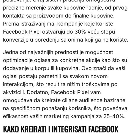
precizno merenje svake kupovne radnje, od prvog
kontakta sa proizvodom do finalne kupovine.
Prema istraživanjima, kompanije koje koriste
Facebook Pixel ostvaruju do 30% veću stopu
konverzije u poređenju sa onima koji ga ne koriste.
Jedna od najvažnijih prednosti je mogućnost
optimizacije oglasa za konkretne akcije kao što su
dodavanje u korpu ili kupovina. Ovo znači da vaši
oglasi postaju pametniji sa svakom novom
interakcijom, što rezultira nižim troškovima po
akviziciji. Dodatno, Facebook Pixel vam
omogućava da kreirate ciljane audijence bazirane
na specifičnom ponašanju korisnika, što povećava
efikasnost vaših marketing kampanja za 25-40%.
KAKO KREIRATI I INTEGRISATI FACEBOOK