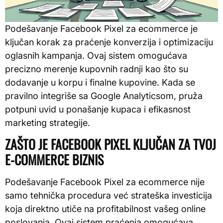
Podešavanje Facebook Pixel za ecommerce je
ključan korak za praćenje konverzija i optimizaciju
oglasnih kampanja. Ovaj sistem omogućava
precizno merenje kupovnih radnji kao što su
dodavanje u korpu i finalne kupovine. Kada se
pravilno integriše sa Google Analyticsom, pruža
potpuni uvid u ponašanje kupaca i efikasnost
marketing strategije.
ZAŠTO JE FACEBOOK PIXEL KLJUČAN ZA TVOJ
E-COMMERCE BIZNIS
Podešavanje Facebook Pixel za ecommerce nije
samo tehnička procedura već strateška investicija
koja direktno utiče na profitabilnost vašeg online
poslovanja. Ovaj sistem praćenja omogućava