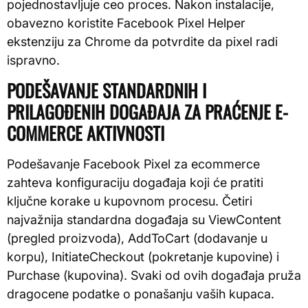
pojednostavljuje ceo proces. Nakon instalacije,
obavezno koristite Facebook Pixel Helper
ekstenziju za Chrome da potvrdite da pixel radi
ispravno.
PODEŠAVANJE STANDARDNIH I
PRILAGOĐENIH DOGAĐAJA ZA PRAĆENJE E-
COMMERCE AKTIVNOSTI
Podešavanje Facebook Pixel za ecommerce
zahteva konfiguraciju događaja koji će pratiti
ključne korake u kupovnom procesu. Četiri
najvažnija standardna događaja su ViewContent
(pregled proizvoda), AddToCart (dodavanje u
korpu), InitiateCheckout (pokretanje kupovine) i
Purchase (kupovina). Svaki od ovih događaja pruža
dragocene podatke o ponašanju vaših kupaca.