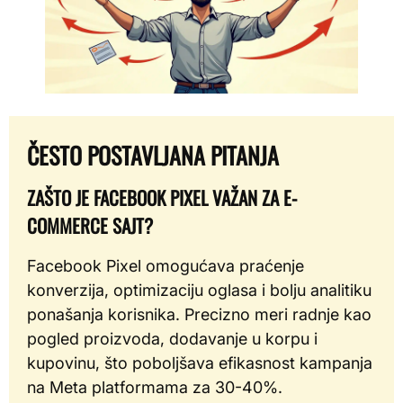
ČESTO POSTAVLJANA PITANJA
ZAŠTO JE FACEBOOK PIXEL VAŽAN ZA E-
COMMERCE SAJT?
Facebook Pixel omogućava praćenje
konverzija, optimizaciju oglasa i bolju analitiku
ponašanja korisnika. Precizno meri radnje kao
pogled proizvoda, dodavanje u korpu i
kupovinu, što poboljšava efikasnost kampanja
na Meta platformama za 30-40%.