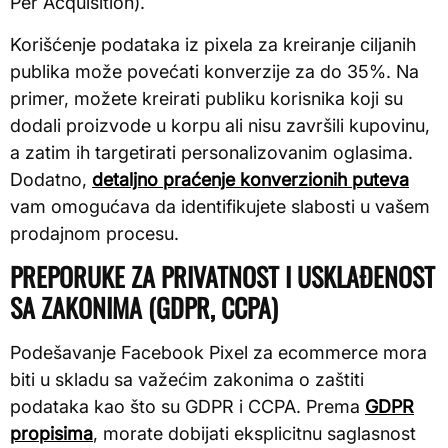
Per Acquisition).
Korišćenje podataka iz pixela za kreiranje ciljanih
publika može povećati konverzije za do 35%. Na
primer, možete kreirati publiku korisnika koji su
dodali proizvode u korpu ali nisu završili kupovinu,
a zatim ih targetirati personalizovanim oglasima.
Dodatno,
detaljno praćenje konverzionih puteva
vam omogućava da identifikujete slabosti u vašem
prodajnom procesu.
PREPORUKE ZA PRIVATNOST I USKLAĐENOST
SA ZAKONIMA (GDPR, CCPA)
Podešavanje Facebook Pixel za ecommerce mora
biti u skladu sa važećim zakonima o zaštiti
podataka kao što su GDPR i CCPA. Prema
GDPR
propisima
, morate dobijati eksplicitnu saglasnost