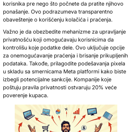
korisnika pre nego što počnete da pratite njihovo
ponašanje. Ovo podrazumeva transparentno
obaveštenje o korišćenju kolačića i praćenja.
Važno je da obezbedite mehanizme za upravljanje
privatnošću koji omogućavaju korisnicima da
kontrolišu koje podatke dele. Ovo uključuje opcije
za onemogućavanje praćenja i brisanje prikupljenih
podataka. Takođe, prilagodite podešavanja pixela
u skladu sa smernicama Meta platformi kako biste
izbegli potencijalne sankcije. Kompanije koje
poštuju pravila privatnosti ostvaruju 20% veće
poverenje kupaca.