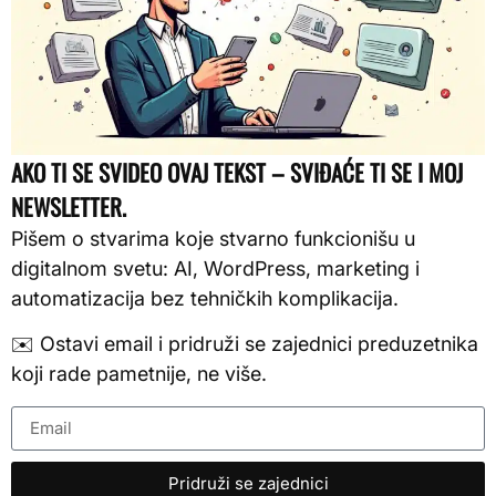
AKO TI SE SVIDEO OVAJ TEKST – SVIĐAĆE TI SE I MOJ
NEWSLETTER.
Pišem o stvarima koje stvarno funkcionišu u
digitalnom svetu: AI, WordPress, marketing i
automatizacija bez tehničkih komplikacija.
✉️ Ostavi email i pridruži se zajednici preduzetnika
koji rade pametnije, ne više.
Pridruži se zajednici