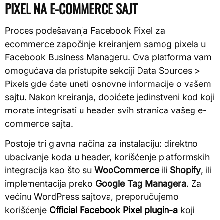
PIXEL NA E-COMMERCE SAJT
Proces podešavanja Facebook Pixel za
ecommerce započinje kreiranjem samog pixela u
Facebook Business Manageru. Ova platforma vam
omogućava da pristupite sekciji Data Sources >
Pixels gde ćete uneti osnovne informacije o vašem
sajtu. Nakon kreiranja, dobićete jedinstveni kod koji
morate integrisati u header svih stranica vašeg e-
commerce sajta.
Postoje tri glavna načina za instalaciju: direktno
ubacivanje koda u header, korišćenje platformskih
integracija kao što su
WooCommerce
ili
Shopify
, ili
implementacija preko
Google Tag Managera
. Za
većinu WordPress sajtova, preporučujemo
korišćenje
Official Facebook Pixel plugin-a
koji