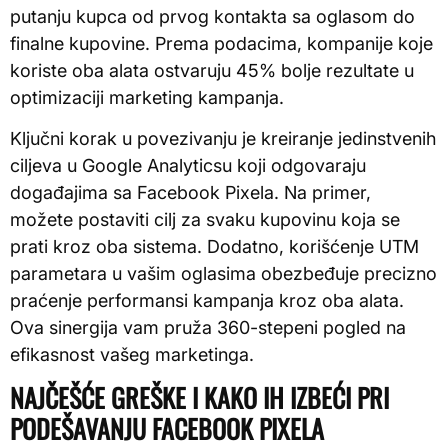
putanju kupca od prvog kontakta sa oglasom do
finalne kupovine. Prema podacima, kompanije koje
koriste oba alata ostvaruju 45% bolje rezultate u
optimizaciji marketing kampanja.
Ključni korak u povezivanju je kreiranje jedinstvenih
ciljeva u Google Analyticsu koji odgovaraju
događajima sa Facebook Pixela. Na primer,
možete postaviti cilj za svaku kupovinu koja se
prati kroz oba sistema. Dodatno, korišćenje UTM
parametara u vašim oglasima obezbeđuje precizno
praćenje performansi kampanja kroz oba alata.
Ova sinergija vam pruža 360-stepeni pogled na
efikasnost vašeg marketinga.
NAJČEŠĆE GREŠKE I KAKO IH IZBEĆI PRI
PODEŠAVANJU FACEBOOK PIXELA