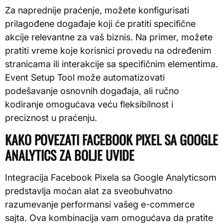
Za naprednije praćenje, možete konfigurisati
prilagođene događaje koji će pratiti specifične
akcije relevantne za vaš biznis. Na primer, možete
pratiti vreme koje korisnici provedu na određenim
stranicama ili interakcije sa specifičnim elementima.
Event Setup Tool može automatizovati
podešavanje osnovnih događaja, ali ručno
kodiranje omogućava veću fleksibilnost i
preciznost u praćenju.
KAKO POVEZATI FACEBOOK PIXEL SA GOOGLE
ANALYTICS ZA BOLJE UVIDE
Integracija Facebook Pixela sa Google Analyticsom
predstavlja moćan alat za sveobuhvatno
razumevanje performansi vašeg e-commerce
sajta. Ova kombinacija vam omogućava da pratite