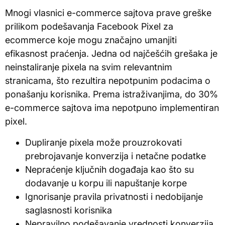
Mnogi vlasnici e-commerce sajtova prave greške
prilikom podešavanja Facebook Pixel za
ecommerce koje mogu značajno umanjiti
efikasnost praćenja. Jedna od najčešćih grešaka je
neinstaliranje pixela na svim relevantnim
stranicama, što rezultira nepotpunim podacima o
ponašanju korisnika. Prema istraživanjima, do 30%
e-commerce sajtova ima nepotpuno implementiran
pixel.
Dupliranje pixela može prouzrokovati
prebrojavanje konverzija i netačne podatke
Nepraćenje ključnih događaja kao što su
dodavanje u korpu ili napuštanje korpe
Ignorisanje pravila privatnosti i nedobijanje
saglasnosti korisnika
Nepravilno podešavanje vrednosti konverzija