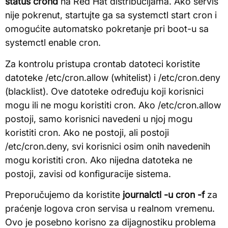
status crond
na Red Hat distribucijama. Ako servis
nije pokrenut, startujte ga sa systemctl start cron i
omogućite automatsko pokretanje pri boot-u sa
systemctl enable cron.
Za kontrolu pristupa crontab datoteci koristite
datoteke /etc/cron.allow (whitelist) i /etc/cron.deny
(blacklist). Ove datoteke određuju koji korisnici
mogu ili ne mogu koristiti cron. Ako /etc/cron.allow
postoji, samo korisnici navedeni u njoj mogu
koristiti cron. Ako ne postoji, ali postoji
/etc/cron.deny, svi korisnici osim onih navedenih
mogu koristiti cron. Ako nijedna datoteka ne
postoji, zavisi od konfiguracije sistema.
Preporučujemo da koristite
journalctl -u cron -f
za
praćenje logova cron servisa u realnom vremenu.
Ovo je posebno korisno za dijagnostiku problema