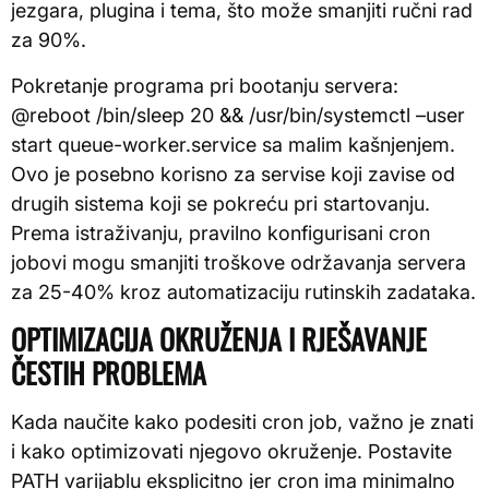
jezgara, plugina i tema, što može smanjiti ručni rad
za 90%.
Pokretanje programa pri bootanju servera:
@reboot /bin/sleep 20 && /usr/bin/systemctl –user
start queue-worker.service sa malim kašnjenjem.
Ovo je posebno korisno za servise koji zavise od
drugih sistema koji se pokreću pri startovanju.
Prema istraživanju, pravilno konfigurisani cron
jobovi mogu smanjiti troškove održavanja servera
za 25-40% kroz automatizaciju rutinskih zadataka.
OPTIMIZACIJA OKRUŽENJA I RJEŠAVANJE
ČESTIH PROBLEMA
Kada naučite kako podesiti cron job, važno je znati
i kako optimizovati njegovo okruženje. Postavite
PATH varijablu eksplicitno jer cron ima minimalno