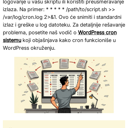
logovanje u vašu skriptu ili koristiti preusmeravanje
izlaza. Na primer: * * * * * /path/to/script.sh >>
/var/log/cron.log 2>&1. Ovo će snimiti i standardni
izlaz i greške u log datoteku. Za detaljnije rešavanje
problema, posetite naš vodič o
WordPress cron
sistemu
koji objašnjava kako cron funkcioniše u
WordPress okruženju.