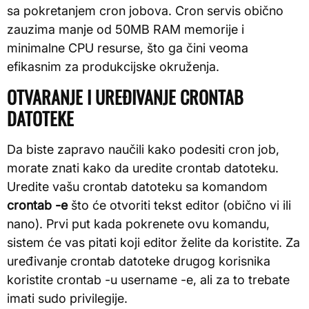
sa pokretanjem cron jobova. Cron servis obično
zauzima manje od 50MB RAM memorije i
minimalne CPU resurse, što ga čini veoma
efikasnim za produkcijske okruženja.
OTVARANJE I UREĐIVANJE CRONTAB
DATOTEKE
Da biste zapravo naučili kako podesiti cron job,
morate znati kako da uredite crontab datoteku.
Uredite vašu crontab datoteku sa komandom
crontab -e
što će otvoriti tekst editor (obično vi ili
nano). Prvi put kada pokrenete ovu komandu,
sistem će vas pitati koji editor želite da koristite. Za
uređivanje crontab datoteke drugog korisnika
koristite crontab -u username -e, ali za to trebate
imati sudo privilegije.