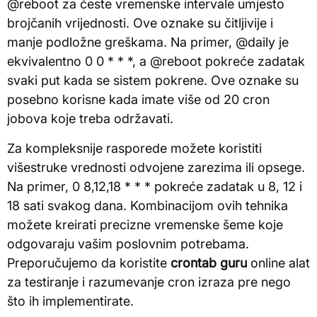
@reboot za česte vremenske intervale umjesto
brojčanih vrijednosti. Ove oznake su čitljivije i
manje podložne greškama. Na primer, @daily je
ekvivalentno 0 0 * * *, a @reboot pokreće zadatak
svaki put kada se sistem pokrene. Ove oznake su
posebno korisne kada imate više od 20 cron
jobova koje treba održavati.
Za kompleksnije rasporede možete koristiti
višestruke vrednosti odvojene zarezima ili opsege.
Na primer, 0 8,12,18 * * * pokreće zadatak u 8, 12 i
18 sati svakog dana. Kombinacijom ovih tehnika
možete kreirati precizne vremenske šeme koje
odgovaraju vašim poslovnim potrebama.
Preporučujemo da koristite
crontab guru
online alat
za testiranje i razumevanje cron izraza pre nego
što ih implementirate.