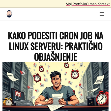
Moj Portfolio
O meni
Kontakt
Izrada S
Izrada 
AI A
SEO – Optimiza
KAKO PODESITI CRON JOB NA
LINUX SERVERU: PRAKTIČNO
OBJAŠNJENJE