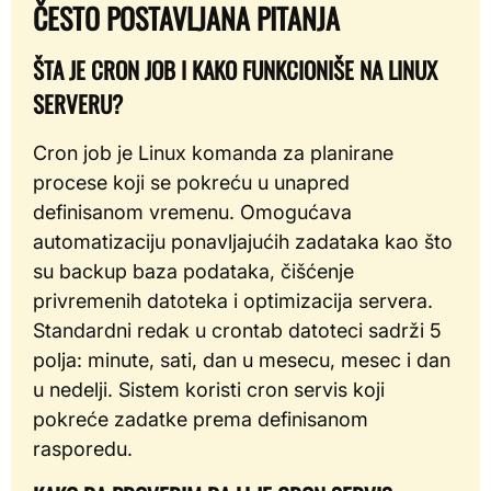
ČESTO POSTAVLJANA PITANJA
ŠTA JE CRON JOB I KAKO FUNKCIONIŠE NA LINUX
SERVERU?
Cron job je Linux komanda za planirane
procese koji se pokreću u unapred
definisanom vremenu. Omogućava
automatizaciju ponavljajućih zadataka kao što
su backup baza podataka, čišćenje
privremenih datoteka i optimizacija servera.
Standardni redak u crontab datoteci sadrži 5
polja: minute, sati, dan u mesecu, mesec i dan
u nedelji. Sistem koristi cron servis koji
pokreće zadatke prema definisanom
rasporedu.