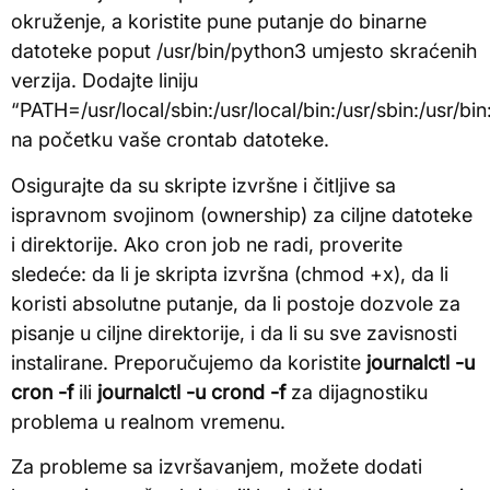
okruženje, a koristite pune putanje do binarne
datoteke poput /usr/bin/python3 umjesto skraćenih
verzija. Dodajte liniju
“PATH=/usr/local/sbin:/usr/local/bin:/usr/sbin:/usr/bin:
na početku vaše crontab datoteke.
Osigurajte da su skripte izvršne i čitljive sa
ispravnom svojinom (ownership) za ciljne datoteke
i direktorije. Ako cron job ne radi, proverite
sledeće: da li je skripta izvršna (chmod +x), da li
koristi absolutne putanje, da li postoje dozvole za
pisanje u ciljne direktorije, i da li su sve zavisnosti
instalirane. Preporučujemo da koristite
journalctl -u
cron -f
ili
journalctl -u crond -f
za dijagnostiku
problema u realnom vremenu.
Za probleme sa izvršavanjem, možete dodati