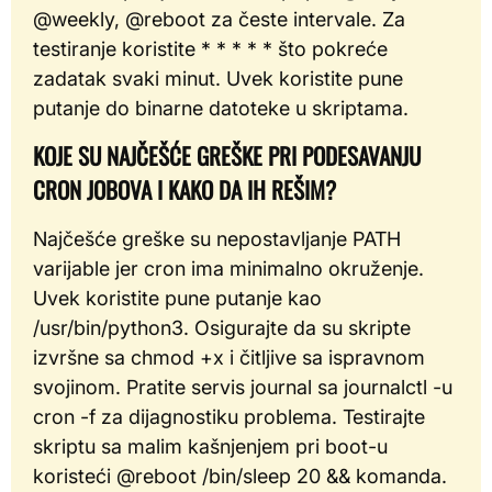
@weekly, @reboot za česte intervale. Za
testiranje koristite * * * * * što pokreće
zadatak svaki minut. Uvek koristite pune
putanje do binarne datoteke u skriptama.
KOJE SU NAJČEŠĆE GREŠKE PRI PODESAVANJU
CRON JOBOVA I KAKO DA IH REŠIM?
Najčešće greške su nepostavljanje PATH
varijable jer cron ima minimalno okruženje.
Uvek koristite pune putanje kao
/usr/bin/python3. Osigurajte da su skripte
izvršne sa chmod +x i čitljive sa ispravnom
svojinom. Pratite servis journal sa journalctl -u
cron -f za dijagnostiku problema. Testirajte
skriptu sa malim kašnjenjem pri boot-u
koristeći @reboot /bin/sleep 20 && komanda.