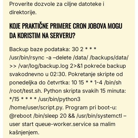
Proverite dozvole za ciljne datoteke i
direktorije.
KOJE PRAKTIČNE PRIMERE CRON JOBOVA MOGU
DA KORISTIM NA SERVERU?
Backup baze podataka: 30 2 * * *
/usr/bin/rsync -a –delete /data/ /backups/data/
>> /var/log/backup.log 2>&1 pokreće backup
svakodnevno u 02:30. Pokretanje skripte od
ponedeljka do četvrtka: 10 15 * * 1-4 /bin/sh
/root/test.sh. Python skripta svakih 15 minuta:
*/15 * * * * /usr/bin/python3
/home/user/script.py. Program pri boot-u:
@reboot /bin/sleep 20 && /usr/bin/systemctl –
user start queue-worker.service sa malim
kašnjenjem.