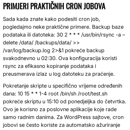
PRIMJERI PRAKTIČNIH CRON JOBOVA
Sada kada znate kako podesiti cron job,
pogledajmo neke praktične primere. Backup baze
podataka ili datoteka: 30 2 * * * /usr/bin/rsync -a –
delete /data/ /backups/data/ >>
/var/log/backup.log 2>&1 pokreće backup
svakodnevno u 02:30. Ova konfiguracija koristi
rsync za efikasno kopiranje podataka i
preusmerava izlaz u log datoteku za praćenje.
Pokretanje skripte u specifično vrijeme određenih
dana: 10 15 * * 1-4 root /bin/sh /root/test.sh
pokreće skriptu u 15:10 od ponedjeljka do četvrtka.
Ovo je korisno za poslovne aplikacije koje rade
samo radnim danima. Za WordPress sajtove, cron
jobovi se često koriste za automatsko ažuriranje