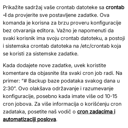
Prikažite sadržaj vaše crontab datoteke sa
crontab
-l
da provjerite sve postavljene zadatke. Ova
komanda je korisna za brzu proveru konfiguracije
bez otvaranja editora. Važno je napomenuti da
svaki korisnik ima svoju crontab datoteku, a postoji
i sistemska crontab datoteka na /etc/crontab koja
se koristi za sistemske zadatke.
Kada dodajete nove zadatke, uvek koristite
komentare da objasnite šta svaki cron job radi. Na
primer: “# Backup baze podataka svakog dana u
2:30”. Ovo olakšava održavanje i razumevanje
konfiguracije, posebno kada imate više od 10-15
cron jobova. Za više informacija o korišćenju cron
zadataka, posetite naš vodič o
cron zadacima i
automatizaciji poslova
.