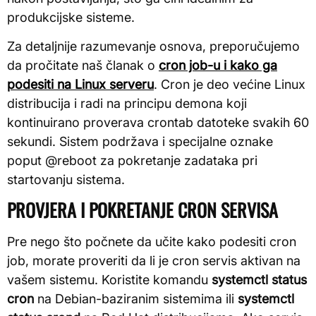
produkcijske sisteme.
Za detaljnije razumevanje osnova, preporučujemo
da pročitate naš članak o
cron job-u i kako ga
podesiti na Linux serveru
. Cron je deo većine Linux
distribucija i radi na principu demona koji
kontinuirano proverava crontab datoteke svakih 60
sekundi. Sistem podržava i specijalne oznake
poput @reboot za pokretanje zadataka pri
startovanju sistema.
PROVJERA I POKRETANJE CRON SERVISA
Pre nego što počnete da učite kako podesiti cron
job, morate proveriti da li je cron servis aktivan na
vašem sistemu. Koristite komandu
systemctl status
cron
na Debian-baziranim sistemima ili
systemctl