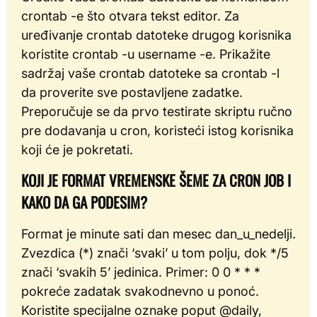
crontab -e što otvara tekst editor. Za
uređivanje crontab datoteke drugog korisnika
koristite crontab -u username -e. Prikažite
sadržaj vaše crontab datoteke sa crontab -l
da proverite sve postavljene zadatke.
Preporučuje se da prvo testirate skriptu ručno
pre dodavanja u cron, koristeći istog korisnika
koji će je pokretati.
KOJI JE FORMAT VREMENSKE ŠEME ZA CRON JOB I
KAKO DA GA PODESIM?
Format je minute sati dan mesec dan_u_nedelji.
Zvezdica (*) znači ‘svaki’ u tom polju, dok */5
znači ‘svakih 5’ jedinica. Primer: 0 0 * * *
pokreće zadatak svakodnevno u ponoć.
Koristite specijalne oznake poput @daily,