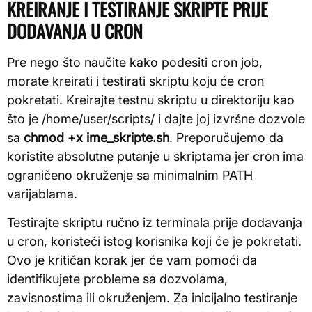
KREIRANJE I TESTIRANJE SKRIPTE PRIJE
DODAVANJA U CRON
Pre nego što naučite kako podesiti cron job,
morate kreirati i testirati skriptu koju će cron
pokretati. Kreirajte testnu skriptu u direktoriju kao
što je /home/user/scripts/ i dajte joj izvršne dozvole
sa
chmod +x ime_skripte.sh
. Preporučujemo da
koristite absolutne putanje u skriptama jer cron ima
ograničeno okruženje sa minimalnim PATH
varijablama.
Testirajte skriptu ručno iz terminala prije dodavanja
u cron, koristeći istog korisnika koji će je pokretati.
Ovo je kritičan korak jer će vam pomoći da
identifikujete probleme sa dozvolama,
zavisnostima ili okruženjem. Za inicijalno testiranje