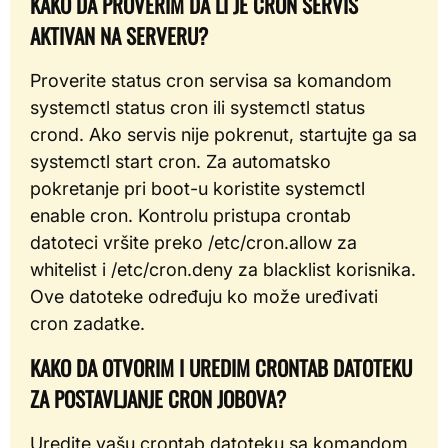
KAKO DA PROVERIM DA LI JE CRON SERVIS
AKTIVAN NA SERVERU?
Proverite status cron servisa sa komandom
systemctl status cron ili systemctl status
crond. Ako servis nije pokrenut, startujte ga sa
systemctl start cron. Za automatsko
pokretanje pri boot-u koristite systemctl
enable cron. Kontrolu pristupa crontab
datoteci vršite preko /etc/cron.allow za
whitelist i /etc/cron.deny za blacklist korisnika.
Ove datoteke određuju ko može uređivati
cron zadatke.
KAKO DA OTVORIM I UREDIM CRONTAB DATOTEKU
ZA POSTAVLJANJE CRON JOBOVA?
Uredite vašu crontab datoteku sa komandom