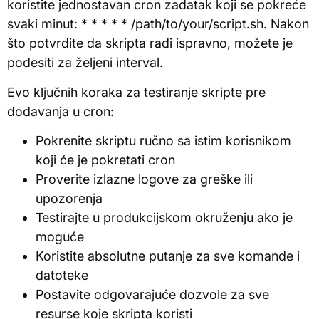
koristite jednostavan cron zadatak koji se pokreće
svaki minut: * * * * * /path/to/your/script.sh. Nakon
što potvrdite da skripta radi ispravno, možete je
podesiti za željeni interval.
Evo ključnih koraka za testiranje skripte pre
dodavanja u cron:
Pokrenite skriptu ručno sa istim korisnikom
koji će je pokretati cron
Proverite izlazne logove za greške ili
upozorenja
Testirajte u produkcijskom okruženju ako je
moguće
Koristite absolutne putanje za sve komande i
datoteke
Postavite odgovarajuće dozvole za sve
resurse koje skripta koristi