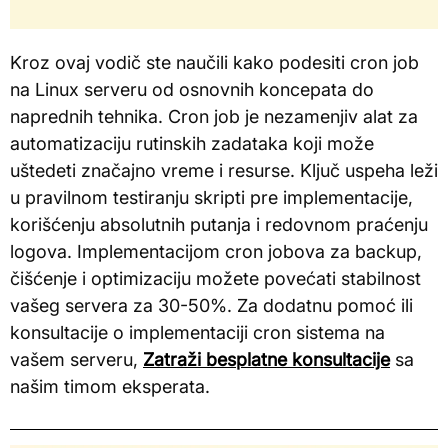
Kroz ovaj vodič ste naučili kako podesiti cron job
na Linux serveru od osnovnih koncepata do
naprednih tehnika. Cron job je nezamenjiv alat za
automatizaciju rutinskih zadataka koji može
uštedeti značajno vreme i resurse. Ključ uspeha leži
u pravilnom testiranju skripti pre implementacije,
korišćenju absolutnih putanja i redovnom praćenju
logova. Implementacijom cron jobova za backup,
čišćenje i optimizaciju možete povećati stabilnost
vašeg servera za 30-50%. Za dodatnu pomoć ili
konsultacije o implementaciji cron sistema na
vašem serveru,
Zatraži besplatne konsultacije
sa
našim timom eksperata.