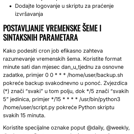
Dodajte logovanje u skriptu za praćenje
izvršavanja
POSTAVLJANJE VREMENSKE ŠEME I
SINTAKSNIH PARAMETARA
Kako podesiti cron job efikasno zahteva
razumevanje vremenskih šema. Koristite format
minute sati dan mjesec dan_u_tjednu za osnovne
zadatke, primjer 0 0 * * * /home/user/backup.sh
pokreće backup svakodnevno u ponoć. Zvjezdica
(*) znači “svaki” u tom polju, dok */5 znači “svakih
5” jedinica, primjer */15 * * * * /usr/bin/python3
/home/user/script.py pokreće Python skriptu
svakih 15 minuta.
Koristite specijalne oznake poput @daily, @weekly,