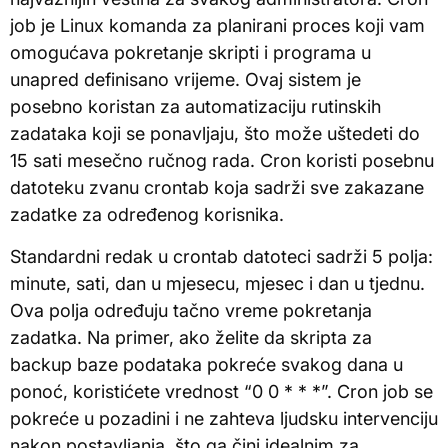
job je Linux komanda za planirani proces koji vam
omogućava pokretanje skripti i programa u
unapred definisano vrijeme. Ovaj sistem je
posebno koristan za automatizaciju rutinskih
zadataka koji se ponavljaju, što može uštedeti do
15 sati mesečno ručnog rada. Cron koristi posebnu
datoteku zvanu crontab koja sadrži sve zakazane
zadatke za određenog korisnika.
Standardni redak u crontab datoteci sadrži 5 polja:
minute, sati, dan u mjesecu, mjesec i dan u tjednu.
Ova polja određuju tačno vreme pokretanja
zadatka. Na primer, ako želite da skripta za
backup baze podataka pokreće svakog dana u
ponoć, koristićete vrednost “0 0 * * *”. Cron job se
pokreće u pozadini i ne zahteva ljudsku intervenciju
nakon postavljanja, što ga čini idealnim za