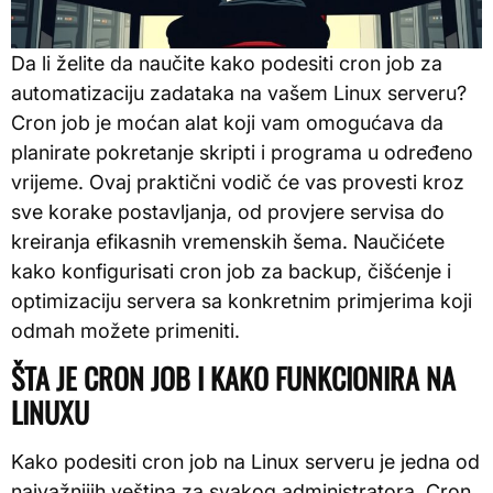
Da li želite da naučite kako podesiti cron job za
automatizaciju zadataka na vašem Linux serveru?
Cron job je moćan alat koji vam omogućava da
planirate pokretanje skripti i programa u određeno
vrijeme. Ovaj praktični vodič će vas provesti kroz
sve korake postavljanja, od provjere servisa do
kreiranja efikasnih vremenskih šema. Naučićete
kako konfigurisati cron job za backup, čišćenje i
optimizaciju servera sa konkretnim primjerima koji
odmah možete primeniti.
ŠTA JE CRON JOB I KAKO FUNKCIONIRA NA
LINUXU
Kako podesiti cron job na Linux serveru je jedna od
najvažnijih veština za svakog administratora. Cron