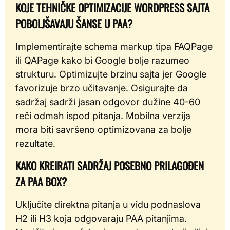
KOJE TEHNIČKE OPTIMIZACIJE WORDPRESS SAJTA
POBOLJŠAVAJU ŠANSE U PAA?
Implementirajte schema markup tipa FAQPage
ili QAPage kako bi Google bolje razumeo
strukturu. Optimizujte brzinu sajta jer Google
favorizuje brzo učitavanje. Osigurajte da
sadržaj sadrži jasan odgovor dužine 40-60
reči odmah ispod pitanja. Mobilna verzija
mora biti savršeno optimizovana za bolje
rezultate.
KAKO KREIRATI SADRŽAJ POSEBNO PRILAGOĐEN
ZA PAA BOX?
Uključite direktna pitanja u vidu podnaslova
H2 ili H3 koja odgovaraju PAA pitanjima.