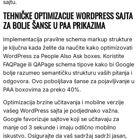
sajtu.
TEHNIČKE OPTIMIZACIJE WORDPRESS SAJTA
ZA BOLJE ŠANSE U PAA PRIKAZIMA
Implementacija pravilne schema markup strukture
je ključna kada želite da naučite kako optimizovati
WordPress za People Also Ask boxes. Koristite
FAQPage ili QAPage schema tipove kako bi Google
bolje razumeo semantičku strukturu vaših pitanja i
odgovora. Ovo poboljšava šanse za pojavljivanje u
PAA boxovima za preko 40%.
Optimizacija brzine učitavanja i mobilne verzije
vašeg WordPress sajta je podjednako važna.
Google favorizuje sajtove koji se učitavaju za
manje od 3 sekunde i imaju odlično mobilno
iskustvo. Osigurajte da vaš sadržaj sadrži jasan,