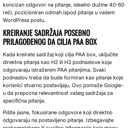
koncizan odgovor na pitanje, idealno dužine 40-60
reči, pozicioniran odmah ispod pitanja u vašem
WordPress postu.
KREIRANJE SADRŽAJA POSEBNO
PRILAGOĐENOG DA CILJA PAA BOX
Kada kreirate sadržaj koji cilja PAA box, uključite
direktna pitanja kao H2 ili H3 podnaslove koja
odgovaraju istraženim PAA pitanjima. Svaki
podnaslov treba da bude formiran kao pitanje koje
korisnici stvarno postavljaju. Ovo pomaže Google-
u da prepozna relevantnost vašeg sadržaja za
specifična pitanja.
Pišite jasne, fokusirane odgovore koji direktno
odgovaraju na postavljeno pitanje. Izbegavajte
prekompleksne ili suvišne informacije koje mogu