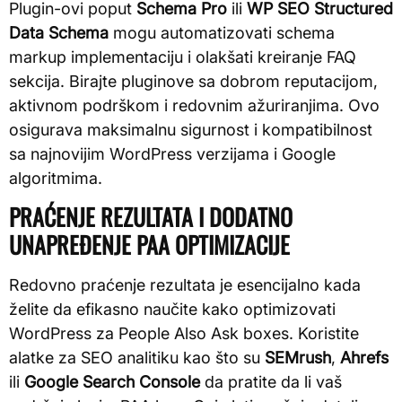
Plugin-ovi poput
Schema Pro
ili
WP SEO Structured
Data Schema
mogu automatizovati schema
markup implementaciju i olakšati kreiranje FAQ
sekcija. Birajte pluginove sa dobrom reputacijom,
aktivnom podrškom i redovnim ažuriranjima. Ovo
osigurava maksimalnu sigurnost i kompatibilnost
sa najnovijim WordPress verzijama i Google
algoritmima.
PRAĆENJE REZULTATA I DODATNO
UNAPREĐENJE PAA OPTIMIZACIJE
Redovno praćenje rezultata je esencijalno kada
želite da efikasno naučite kako optimizovati
WordPress za People Also Ask boxes. Koristite
alatke za SEO analitiku kao što su
SEMrush
,
Ahrefs
ili
Google Search Console
da pratite da li vaš