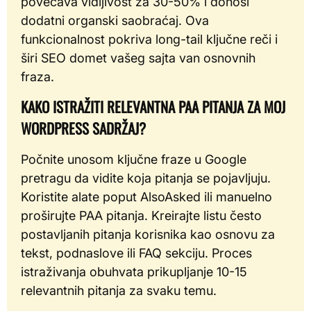
povećava vidljivost za 30-50% i donosi
dodatni organski saobraćaj. Ova
funkcionalnost pokriva long-tail ključne reči i
širi SEO domet vašeg sajta van osnovnih
fraza.
KAKO ISTRAŽITI RELEVANTNA PAA PITANJA ZA MOJ
WORDPRESS SADRŽAJ?
Počnite unosom ključne fraze u Google
pretragu da vidite koja pitanja se pojavljuju.
Koristite alate poput AlsoAsked ili manuelno
proširujte PAA pitanja. Kreirajte listu često
postavljanih pitanja korisnika kao osnovu za
tekst, podnaslove ili FAQ sekciju. Proces
istraživanja obuhvata prikupljanje 10-15
relevantnih pitanja za svaku temu.