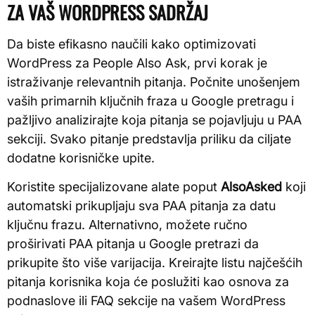
ZA VAŠ WORDPRESS SADRŽAJ
Da biste efikasno naučili kako optimizovati
WordPress za People Also Ask, prvi korak je
istraživanje relevantnih pitanja. Počnite unošenjem
vaših primarnih ključnih fraza u Google pretragu i
pažljivo analizirajte koja pitanja se pojavljuju u PAA
sekciji. Svako pitanje predstavlja priliku da ciljate
dodatne korisničke upite.
Koristite specijalizovane alate poput
AlsoAsked
koji
automatski prikupljaju sva PAA pitanja za datu
ključnu frazu. Alternativno, možete ručno
proširivati PAA pitanja u Google pretrazi da
prikupite što više varijacija. Kreirajte listu najčešćih
pitanja korisnika koja će poslužiti kao osnova za
podnaslove ili FAQ sekcije na vašem WordPress