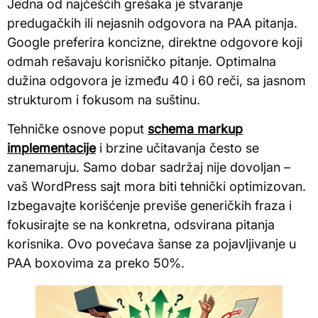
Jedna od najčešćih grešaka je stvaranje
predugačkih ili nejasnih odgovora na PAA pitanja.
Google preferira koncizne, direktne odgovore koji
odmah rešavaju korisničko pitanje. Optimalna
dužina odgovora je između 40 i 60 reči, sa jasnom
strukturom i fokusom na suštinu.
Tehničke osnove poput
schema markup
implementacije
i brzine učitavanja često se
zanemaruju. Samo dobar sadržaj nije dovoljan –
vaš WordPress sajt mora biti tehnički optimizovan.
Izbegavajte korišćenje previše generičkih fraza i
fokusirajte se na konkretna, odsvirana pitanja
korisnika. Ovo povećava šanse za pojavljivanje u
PAA boxovima za preko 50%.