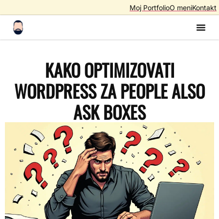
Moj Portfolio
O meni
Kontakt
Izrada S
Izrada 
AI A
SEO – Optimiza
KAKO OPTIMIZOVATI
WORDPRESS ZA PEOPLE ALSO
ASK BOXES