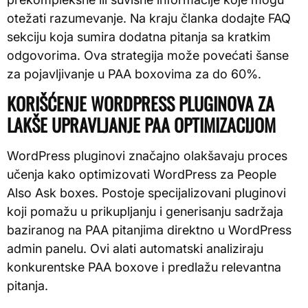
otežati razumevanje. Na kraju članka dodajte FAQ
sekciju koja sumira dodatna pitanja sa kratkim
odgovorima. Ova strategija može povećati šanse
za pojavljivanje u PAA boxovima za do 60%.
KORIŠĆENJE WORDPRESS PLUGINOVA ZA
LAKŠE UPRAVLJANJE PAA OPTIMIZACIJOM
WordPress pluginovi značajno olakšavaju proces
učenja kako optimizovati WordPress za People
Also Ask boxes. Postoje specijalizovani pluginovi
koji pomažu u prikupljanju i generisanju sadržaja
baziranog na PAA pitanjima direktno u WordPress
admin panelu. Ovi alati automatski analiziraju
konkurentske PAA boxove i predlažu relevantna
pitanja.