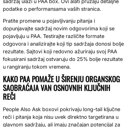
sadržaj ulazi u PAA box. Ovi alati pružaju detaljne
podatke o performansama vaših stranica.
Pratite promene u pojavljivanju pitanja i
dopunjavajte sadržaj novim odgovorima koji se
pojavljuju u PAA. Testirajte različite formate
odgovora i analizirajte koji tip sadržaja donosi bolje
rezultate. Sajtovi koji redovno ažuriraju svoj PAA
fokusirani sadržaj ostvaruju do 25% bolje rezultate
u rangiranju tokom vremena.
KAKO PAA POMAŽE U ŠIRENJU ORGANSKOG
SAOBRAĆAJA VAN OSNOVNIH KLJUČNIH
REČI
People Also Ask boxovi pokrivaju long-tail ključne
reči i pitanja koja nisu uvek direktno targetirana u
glavnom sadržaju, ali imaju značajan potencijal za