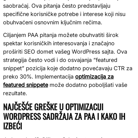
saobraćaj. Ova pitanja često predstavljaju
specifične korisničke potrebe i interese koji nisu
obuhvaćeni osnovnim ključnim rečima.
Ciljanjem PAA pitanja možete obuhvatiti širok
spektar korisničkih interesovanja i značajno
proširiti SEO domet vašeg WordPress sajta. Ova
strategija često vodi i do osvajanja “featured
snippet” pozicija koje dodatno povećavaju CTR za
preko 30%. Implementacija
optimizacija za
featured snippete
može dodatno poboljšati vaše
rezultate.
NAJČEŠĆE GREŠKE U OPTIMIZACIJI
WORDPRESS SADRŽAJA ZA PAA I KAKO IH
IZBEĆI