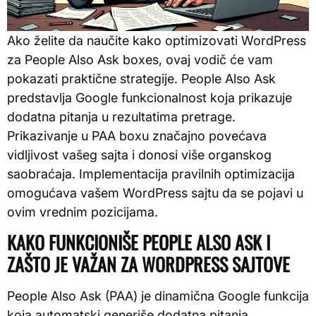
Ako želite da naučite kako optimizovati WordPress
za People Also Ask boxes, ovaj vodič će vam
pokazati praktične strategije. People Also Ask
predstavlja Google funkcionalnost koja prikazuje
dodatna pitanja u rezultatima pretrage.
Prikazivanje u PAA boxu značajno povećava
vidljivost vašeg sajta i donosi više organskog
saobraćaja. Implementacija pravilnih optimizacija
omogućava vašem WordPress sajtu da se pojavi u
ovim vrednim pozicijama.
KAKO FUNKCIONIŠE PEOPLE ALSO ASK I
ZAŠTO JE VAŽAN ZA WORDPRESS SAJTOVE
People Also Ask (PAA) je dinamična Google funkcija
koja automatski generiše dodatna pitanja