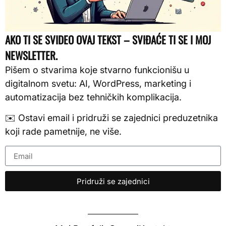
AKO TI SE SVIDEO OVAJ TEKST – SVIĐAĆE TI SE I MOJ
NEWSLETTER.
Pišem o stvarima koje stvarno funkcionišu u
digitalnom svetu: AI, WordPress, marketing i
automatizacija bez tehničkih komplikacija.
✉️ Ostavi email i pridruži se zajednici preduzetnika
koji rade pametnije, ne više.
Pridruži se zajednici