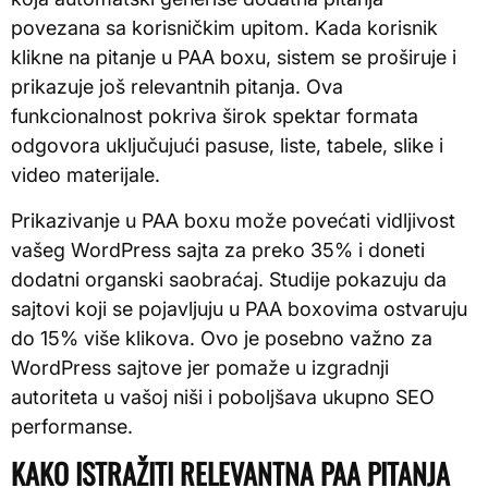
povezana sa korisničkim upitom. Kada korisnik
klikne na pitanje u PAA boxu, sistem se proširuje i
prikazuje još relevantnih pitanja. Ova
funkcionalnost pokriva širok spektar formata
odgovora uključujući pasuse, liste, tabele, slike i
video materijale.
Prikazivanje u PAA boxu može povećati vidljivost
vašeg WordPress sajta za preko 35% i doneti
dodatni organski saobraćaj. Studije pokazuju da
sajtovi koji se pojavljuju u PAA boxovima ostvaruju
do 15% više klikova. Ovo je posebno važno za
WordPress sajtove jer pomaže u izgradnji
autoriteta u vašoj niši i poboljšava ukupno SEO
performanse.
KAKO ISTRAŽITI RELEVANTNA PAA PITANJA