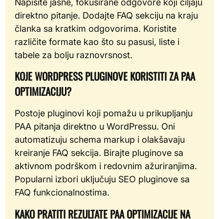
Napišite jasne, fokusirane odgovore koji ciljaju
direktno pitanje. Dodajte FAQ sekciju na kraju
članka sa kratkim odgovorima. Koristite
različite formate kao što su pasusi, liste i
tabele za bolju raznovrsnost.
KOJE WORDPRESS PLUGINOVE KORISTITI ZA PAA
OPTIMIZACIJU?
Postoje pluginovi koji pomažu u prikupljanju
PAA pitanja direktno u WordPressu. Oni
automatizuju schema markup i olakšavaju
kreiranje FAQ sekcija. Birajte pluginove sa
aktivnom podrškom i redovnim ažuriranjima.
Popularni izbori uključuju SEO pluginove sa
FAQ funkcionalnostima.
KAKO PRATITI REZULTATE PAA OPTIMIZACIJE NA