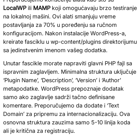
LocalWP
ili
MAMP
koji omogućavaju brzo testiranje
na lokalnoj mašini. Ovi alati smanjuju vreme
postavljanja za 70% u poređenju sa ručnom
konfiguracijom. Nakon instalacije WordPress-a,
kreirate fasciklu u wp-content/plugins direktorijumu
sa jedinstvenim imenom vašeg dodatka.
Unutar fascikle morate napraviti glavni PHP fajl sa
ispravnim zaglavljem. Minimalna struktura uključuje
‘Plugin Name’, ‘Description’, ‘Version’ i ‘Author’
metapodatke. WordPress prepoznaje dodatak
samo ako zaglavlje sadrži tačno definisane
komentare. Preporučujemo da dodate i ‘Text
Domain’ za pripremu za internacionalizaciju. Ova
osnovna struktura zauzima samo 5-10 linija koda
ali je kritična za registraciju.