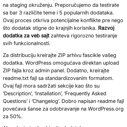
na staging okruženju. Preporučujemo da testirate
sa bar 3 različite teme i 5 popularnih dodataka.
Ovaj proces otkriva potencijalne konflikte pre nego
što dodatak stigne do krajnjih korisnika.
Razvoj
dodatka za veb sajt
zahteva rigorozno testiranje
svih funkcionalnosti.
Za distribuciju kreirajte ZIP arhivu fascikle vašeg
dodatka. WordPress omogućava direktan upload
ZIP fajla kroz admin panel. Dodatno, kreirajte
readme.txt fajl sa standardizovanim formatom.
Ovaj fajl mora sadržati sekcije kao što su
‘Description’, ‘Installation’, ‘Frequently Asked
Questions’ i ‘Changelog’. Dobro napisan readme fajl
povećava šanse za odobravanje na WordPress.org
za 50%.