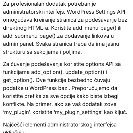
Za profesionalan dodatak potreban je
administratorski interfejs. WordPress Settings API
omogućava kreiranje stranica za podešavanje bez
direktnog HTML-a. Koristite add_menu_page() ili
add_submenu_page() za dodavanje linkova u
admin panel. Svaka stranica treba da ima jasnu
strukturu sa sekcijama i poljima.
Za čuvanje podešavanja koristite options API sa
funkcijama add_option(), update_option() i
get_option(). Ove funkcije bezbedno čuvaju
podatke u WordPress bazi. Preporučujemo da
koristite prefiks za sve opcije kako biste izbegli
konflikte. Na primer, ako se vaš dodatak zove
‘my_plugin’, koristite ‘my_plugin_settings’ kao ključ.
Najčešći elementi administratorskog interfejsa
uključuju: