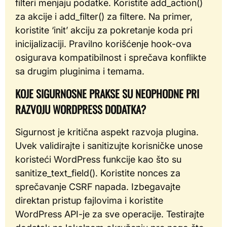
filteri menjaju podatke. Koristite add_action()
za akcije i add_filter() za filtere. Na primer,
koristite ‘init’ akciju za pokretanje koda pri
inicijalizaciji. Pravilno korišćenje hook-ova
osigurava kompatibilnost i sprečava konflikte
sa drugim pluginima i temama.
KOJE SIGURNOSNE PRAKSE SU NEOPHODNE PRI
RAZVOJU WORDPRESS DODATKA?
Sigurnost je kritična aspekt razvoja plugina.
Uvek validirajte i sanitizujte korisničke unose
koristeći WordPress funkcije kao što su
sanitize_text_field(). Koristite nonces za
sprečavanje CSRF napada. Izbegavajte
direktan pristup fajlovima i koristite
WordPress API-je za sve operacije. Testirajte