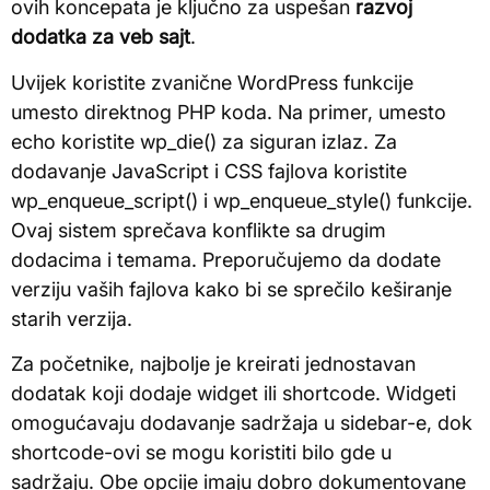
ovih koncepata je ključno za uspešan
razvoj
dodatka za veb sajt
.
Uvijek koristite zvanične WordPress funkcije
umesto direktnog PHP koda. Na primer, umesto
echo koristite wp_die() za siguran izlaz. Za
dodavanje JavaScript i CSS fajlova koristite
wp_enqueue_script() i wp_enqueue_style() funkcije.
Ovaj sistem sprečava konflikte sa drugim
dodacima i temama. Preporučujemo da dodate
verziju vaših fajlova kako bi se sprečilo keširanje
starih verzija.
Za početnike, najbolje je kreirati jednostavan
dodatak koji dodaje widget ili shortcode. Widgeti
omogućavaju dodavanje sadržaja u sidebar-e, dok
shortcode-ovi se mogu koristiti bilo gde u
sadržaju. Obe opcije imaju dobro dokumentovane