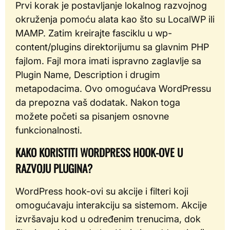
Prvi korak je postavljanje lokalnog razvojnog
okruženja pomoću alata kao što su LocalWP ili
MAMP. Zatim kreirajte fasciklu u wp-
content/plugins direktorijumu sa glavnim PHP
fajlom. Fajl mora imati ispravno zaglavlje sa
Plugin Name, Description i drugim
metapodacima. Ovo omogućava WordPressu
da prepozna vaš dodatak. Nakon toga
možete početi sa pisanjem osnovne
funkcionalnosti.
KAKO KORISTITI WORDPRESS HOOK-OVE U
RAZVOJU PLUGINA?
WordPress hook-ovi su akcije i filteri koji
omogućavaju interakciju sa sistemom. Akcije
izvršavaju kod u određenim trenucima, dok