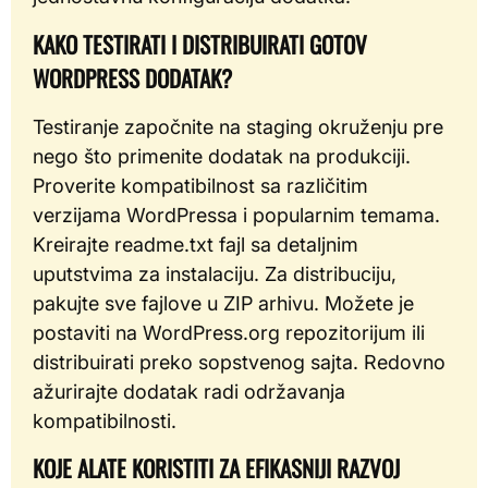
KAKO TESTIRATI I DISTRIBUIRATI GOTOV
WORDPRESS DODATAK?
Testiranje započnite na staging okruženju pre
nego što primenite dodatak na produkciji.
Proverite kompatibilnost sa različitim
verzijama WordPressa i popularnim temama.
Kreirajte readme.txt fajl sa detaljnim
uputstvima za instalaciju. Za distribuciju,
pakujte sve fajlove u ZIP arhivu. Možete je
postaviti na WordPress.org repozitorijum ili
distribuirati preko sopstvenog sajta. Redovno
ažurirajte dodatak radi održavanja
kompatibilnosti.
KOJE ALATE KORISTITI ZA EFIKASNIJI RAZVOJ