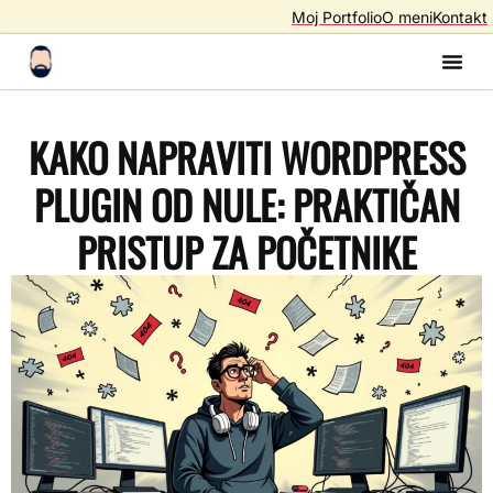
Moj Portfolio
O meni
Kontakt
Izrada S
Izrada 
AI A
SEO – Optimiza
KAKO NAPRAVITI WORDPRESS
PLUGIN OD NULE: PRAKTIČAN
PRISTUP ZA POČETNIKE