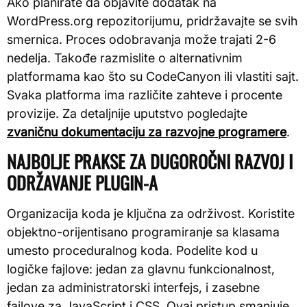
Ako planirate da objavite dodatak na
WordPress.org repozitorijumu, pridržavajte se svih
smernica. Proces odobravanja može trajati 2-6
nedelja. Takođe razmislite o alternativnim
platformama kao što su CodeCanyon ili vlastiti sajt.
Svaka platforma ima različite zahteve i procente
provizije. Za detaljnije uputstvo pogledajte
zvaničnu dokumentaciju za razvojne programere
.
NAJBOLJE PRAKSE ZA DUGOROČNI RAZVOJ I
ODRŽAVANJE PLUGIN-A
Organizacija koda je ključna za održivost. Koristite
objektno-orijentisano programiranje sa klasama
umesto proceduralnog koda. Podelite kod u
logičke fajlove: jedan za glavnu funkcionalnost,
jedan za administratorski interfejs, i zasebne
fajlove za JavaScript i CSS. Ovaj pristup smanjuje