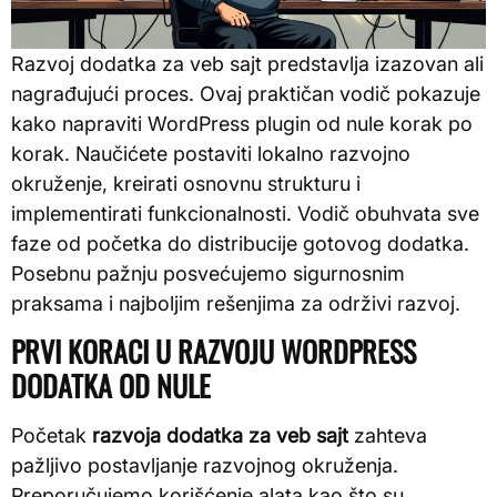
Razvoj dodatka za veb sajt predstavlja izazovan ali
nagrađujući proces. Ovaj praktičan vodič pokazuje
kako napraviti WordPress plugin od nule korak po
korak. Naučićete postaviti lokalno razvojno
okruženje, kreirati osnovnu strukturu i
implementirati funkcionalnosti. Vodič obuhvata sve
faze od početka do distribucije gotovog dodatka.
Posebnu pažnju posvećujemo sigurnosnim
praksama i najboljim rešenjima za održivi razvoj.
PRVI KORACI U RAZVOJU WORDPRESS
DODATKA OD NULE
Početak
razvoja dodatka za veb sajt
zahteva
pažljivo postavljanje razvojnog okruženja.
Preporučujemo korišćenje alata kao što su