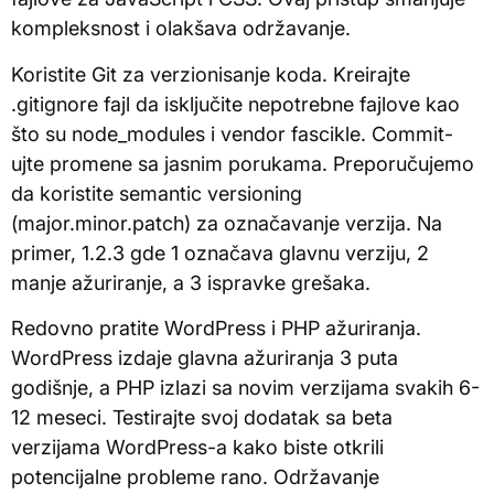
kompleksnost i olakšava održavanje.
Koristite Git za verzionisanje koda. Kreirajte
.gitignore fajl da isključite nepotrebne fajlove kao
što su node_modules i vendor fascikle. Commit-
ujte promene sa jasnim porukama. Preporučujemo
da koristite semantic versioning
(major.minor.patch) za označavanje verzija. Na
primer, 1.2.3 gde 1 označava glavnu verziju, 2
manje ažuriranje, a 3 ispravke grešaka.
Redovno pratite WordPress i PHP ažuriranja.
WordPress izdaje glavna ažuriranja 3 puta
godišnje, a PHP izlazi sa novim verzijama svakih 6-
12 meseci. Testirajte svoj dodatak sa beta
verzijama WordPress-a kako biste otkrili
potencijalne probleme rano. Održavanje