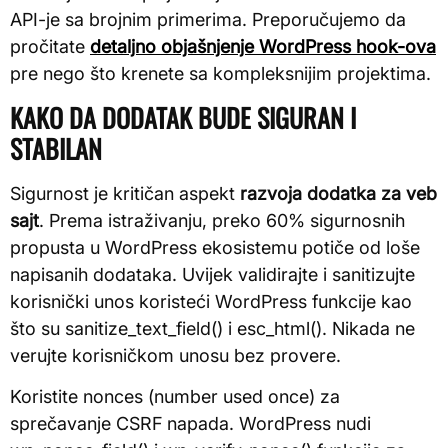
API-je sa brojnim primerima. Preporučujemo da
pročitate
detaljno objašnjenje WordPress hook-ova
pre nego što krenete sa kompleksnijim projektima.
KAKO DA DODATAK BUDE SIGURAN I
STABILAN
Sigurnost je kritičan aspekt
razvoja dodatka za veb
sajt
. Prema istraživanju, preko 60% sigurnosnih
propusta u WordPress ekosistemu potiče od loše
napisanih dodataka. Uvijek validirajte i sanitizujte
korisnički unos koristeći WordPress funkcije kao
što su sanitize_text_field() i esc_html(). Nikada ne
verujte korisničkom unosu bez provere.
Koristite nonces (number used once) za
sprečavanje CSRF napada. WordPress nudi