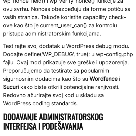
wp_nonce_field() i wp_verify_nonce() funkcije za
ovu svrhu. Nonces obezbeđuju da forme potiču sa
vaših stranica. Takođe koristite capability check-
ove kao što je current_user_can() za kontrolu
pristupa administratorskim funkcijama.
Testirajte svoj dodatak u WordPress debug modu.
Dodajte define(‘WP_DEBUG’, true); u wp-config.php
fajlu. Ovaj mod prikazuje sve greške i upozorenja.
Preporučujemo da testirate sa popularnim
sigurnosnim dodacima kao što su
Wordfence
i
Sucuri
kako biste otkrili potencijalne ranjivosti.
Redovno ažurirajte svoj kod u skladu sa
WordPress coding standards.
DODAVANJE ADMINISTRATORSKOG
INTERFEJSA I PODEŠAVANJA