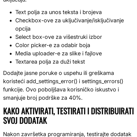
Text polja za unos teksta i brojeva
Checkbox-ove za uključivanje/isključivanje
opcija
Select box-ove za višestruki izbor
Color picker-e za odabir boja
Media uploader-e za slike i fajlove
Textarea polja za duži tekst
Dodajte jasne poruke o uspehu ili greškama
koristeći add_settings_error() i settings_errors()
funkcije. Ovo poboljšava korisničko iskustvo i
smanjuje broj podrške za 40%.
KAKO AKTIVIRATI, TESTIRATI I DISTRIBUIRATI
SVOJ DODATAK
Nakon završetka programiranja, testirajte dodatak