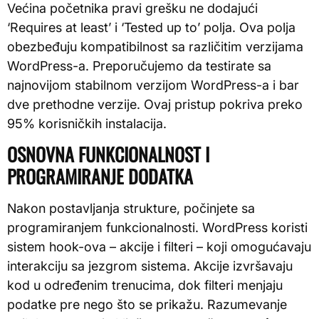
Većina početnika pravi grešku ne dodajući
‘Requires at least’ i ‘Tested up to’ polja. Ova polja
obezbeđuju kompatibilnost sa različitim verzijama
WordPress-a. Preporučujemo da testirate sa
najnovijom stabilnom verzijom WordPress-a i bar
dve prethodne verzije. Ovaj pristup pokriva preko
95% korisničkih instalacija.
OSNOVNA FUNKCIONALNOST I
PROGRAMIRANJE DODATKA
Nakon postavljanja strukture, počinjete sa
programiranjem funkcionalnosti. WordPress koristi
sistem hook-ova – akcije i filteri – koji omogućavaju
interakciju sa jezgrom sistema. Akcije izvršavaju
kod u određenim trenucima, dok filteri menjaju
podatke pre nego što se prikažu. Razumevanje