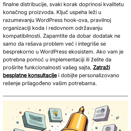
finalne distribucije, svaki korak doprinosi kvalitetu
konačnog proizvoda. Ključ uspeha leži u
razumevanju WordPress hook-ova, pravilnoj
organizaciji koda i redovnom održavanju
kompatibilnosti. Zapamtite da dobar dodatak ne
samo da rešava problem već i integriše se
besprekorno u WordPress ekosistem. Ako vam je
potrebna pomoć u implementaciji ili želite da
proširite funkcionalnosti vašeg sajta,
Zatraži
besplatne konsultacije
i dobijte personalizovano
rešenje prilagođeno vašim potrebama.