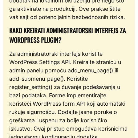
dodatak na lokalnom okruženju pre nego što
ga aktivirate na produkciji. Ove prakse štite
vaš sajt od potencijalnih bezbednosnih rizika.
KAKO KREIRATI ADMINISTRATORSKI INTERFEJS ZA
WORDPRESS PLUGIN?
Za administratorski interfejs koristite
WordPress Settings API. Kreirajte stranicu u
admin panelu pomoću add_menu_page() ili
add_submenu_page(). Koristite
register_setting() za čuvanje podešavanja u
bazi podataka. Forme implementirajte
koristeći WordPress form API koji automatski
rukuje sigurnošću. Dodajte jasne poruke o
greškama i uspehu za bolje korisničko
iskustvo. Ovaj pristup omogućava korisnicima
jednostavnu konfiguraciju dodatka.