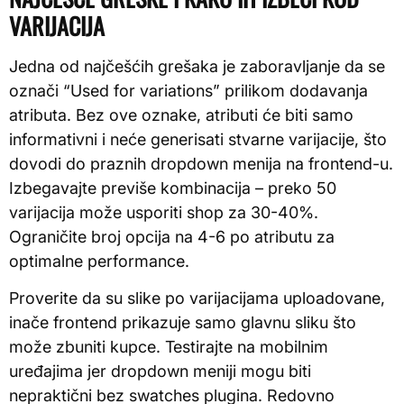
VARIJACIJA
Jedna od najčešćih grešaka je zaboravljanje da se
označi “Used for variations” prilikom dodavanja
atributa. Bez ove oznake, atributi će biti samo
informativni i neće generisati stvarne varijacije, što
dovodi do praznih dropdown menija na frontend-u.
Izbegavajte previše kombinacija – preko 50
varijacija može usporiti shop za 30-40%.
Ograničite broj opcija na 4-6 po atributu za
optimalne performance.
Proverite da su slike po varijacijama uploadovane,
inače frontend prikazuje samo glavnu sliku što
može zbuniti kupce. Testirajte na mobilnim
uređajima jer dropdown meniji mogu biti
nepraktični bez swatches plugina. Redovno