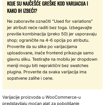
KOJE SU NAJČEŠĆE GREŠKE KOD VARIJACIJA I
KAKO IH IZBEĆI?
Ne zaboravite označiti “Used for variations”
jer atributi neće raditi bez toga. Izbegavajte
previše kombinacija (preko 50) jer usporavaju
shop; ograničite na 4-6 opcija po atributu.
Proverite da su slike po varijacijama
uploadovane, inače frontend prikazuje samo
glavnu sliku. Testirajte na mobilu jer dropdown
meniji mogu biti nepraktični bez swatches
plugina. Proverite da svaka varijacija ima
sopstvene zalihe i cene.
Varijacije proizvoda u WooCommerce-u
predstavljaju moćan alat za poboljšanje