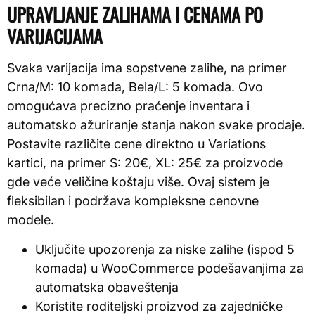
UPRAVLJANJE ZALIHAMA I CENAMA PO
VARIJACIJAMA
Svaka varijacija ima sopstvene zalihe, na primer
Crna/M: 10 komada, Bela/L: 5 komada. Ovo
omogućava precizno praćenje inventara i
automatsko ažuriranje stanja nakon svake prodaje.
Postavite različite cene direktno u Variations
kartici, na primer S: 20€, XL: 25€ za proizvode
gde veće veličine koštaju više. Ovaj sistem je
fleksibilan i podržava kompleksne cenovne
modele.
Uključite upozorenja za niske zalihe (ispod 5
komada) u WooCommerce podešavanjima za
automatska obaveštenja
Koristite roditeljski proizvod za zajedničke