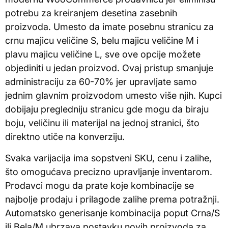
potrebu za kreiranjem desetina zasebnih
proizvoda. Umesto da imate posebnu stranicu za
crnu majicu veličine S, belu majicu veličine M i
plavu majicu veličine L, sve ove opcije možete
objediniti u jedan proizvod. Ovaj pristup smanjuje
administraciju za 60-70% jer upravljate samo
jednim glavnim proizvodom umesto više njih. Kupci
dobijaju pregledniju stranicu gde mogu da biraju
boju, veličinu ili materijal na jednoj stranici, što
direktno utiče na konverziju.
Svaka varijacija ima sopstveni SKU, cenu i zalihe,
što omogućava precizno upravljanje inventarom.
Prodavci mogu da prate koje kombinacije se
najbolje prodaju i prilagode zalihe prema potražnji.
Automatsko generisanje kombinacija poput Crna/S
ili Bela/M ubrzava postavku novih proizvoda za