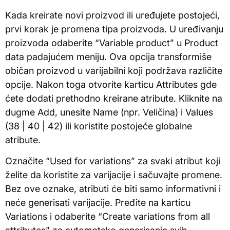
Kada kreirate novi proizvod ili uređujete postojeći,
prvi korak je promena tipa proizvoda. U uređivanju
proizvoda odaberite “Variable product” u Product
data padajućem meniju. Ova opcija transformiše
običan proizvod u varijabilni koji podržava različite
opcije. Nakon toga otvorite karticu Attributes gde
ćete dodati prethodno kreirane atribute. Kliknite na
dugme Add, unesite Name (npr. Veličina) i Values
(38 | 40 | 42) ili koristite postojeće globalne
atribute.
Označite “Used for variations” za svaki atribut koji
želite da koristite za varijacije i sačuvajte promene.
Bez ove oznake, atributi će biti samo informativni i
neće generisati varijacije. Pređite na karticu
Variations i odaberite “Create variations from all