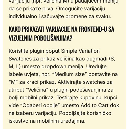
varijaciju (npr. veličina M) u padajućem meniju
da se prikaže prva. Omogućite varijaciju
individualno i sačuvajte promene za svaku.
KAKO PRIKAZATI VARIJACIJE NA FRONTEND-U SA
VIZUELNIM POBOLJŠANJIMA?
Koristite plugin poput Simple Variation
Swatches za prikaz veličina kao dugmadi (S,
M, L) umesto dropdown menija. Uređujte
labele uvjeta, npr. “Medium size” postavite na
“M” za kraći prikaz. Aktivirajte swatches za
atribut “Veličina” u plugin podešavanjima za
bolji mobilni prikaz. Testirajte kupovinu: kupci
vide “Odaberi opcije” umesto Add to Cart dok
ne izaberu varijaciju. Poboljšajte korisničko
iskustvo na mobilnim uređajima.