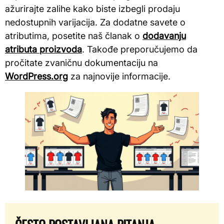
ažurirajte zalihe kako biste izbegli prodaju
nedostupnih varijacija. Za dodatne savete o
atributima, posetite naš članak o
dodavanju
atributa proizvoda
. Takođe preporučujemo da
pročitate zvaničnu dokumentaciju na
WordPress.org
za najnovije informacije.