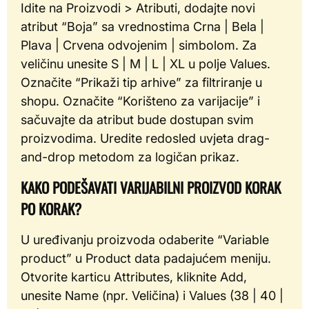
Idite na Proizvodi > Atributi, dodajte novi
atribut “Boja” sa vrednostima Crna | Bela |
Plava | Crvena odvojenim | simbolom. Za
veličinu unesite S | M | L | XL u polje Values.
Označite “Prikaži tip arhive” za filtriranje u
shopu. Označite “Korišteno za varijacije” i
sačuvajte da atribut bude dostupan svim
proizvodima. Uredite redosled uvjeta drag-
and-drop metodom za logičan prikaz.
KAKO PODEŠAVATI VARIJABILNI PROIZVOD KORAK
PO KORAK?
U uređivanju proizvoda odaberite “Variable
product” u Product data padajućem meniju.
Otvorite karticu Attributes, kliknite Add,
unesite Name (npr. Veličina) i Values (38 | 40 |