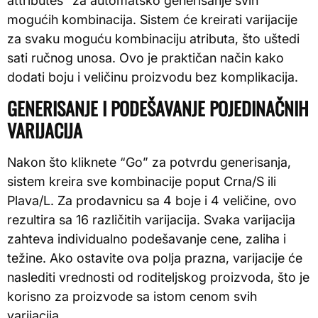
attributes” za automatsko generisanje svih
mogućih kombinacija. Sistem će kreirati varijacije
za svaku moguću kombinaciju atributa, što uštedi
sati ručnog unosa. Ovo je praktičan način kako
dodati boju i veličinu proizvodu bez komplikacija.
GENERISANJE I PODEŠAVANJE POJEDINAČNIH
VARIJACIJA
Nakon što kliknete “Go” za potvrdu generisanja,
sistem kreira sve kombinacije poput Crna/S ili
Plava/L. Za prodavnicu sa 4 boje i 4 veličine, ovo
rezultira sa 16 različitih varijacija. Svaka varijacija
zahteva individualno podešavanje cene, zaliha i
težine. Ako ostavite ova polja prazna, varijacije će
naslediti vrednosti od roditeljskog proizvoda, što je
korisno za proizvode sa istom cenom svih
varijacija.