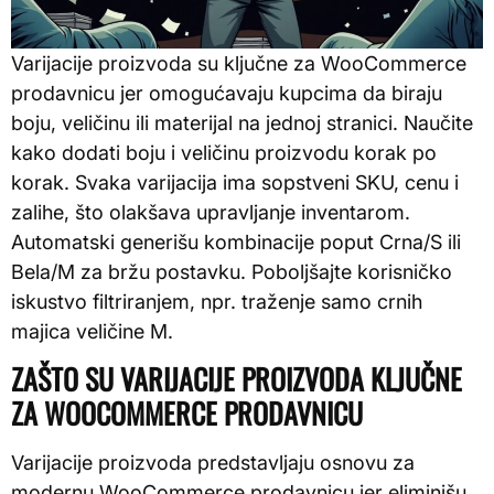
Varijacije proizvoda su ključne za WooCommerce
prodavnicu jer omogućavaju kupcima da biraju
boju, veličinu ili materijal na jednoj stranici. Naučite
kako dodati boju i veličinu proizvodu korak po
korak. Svaka varijacija ima sopstveni SKU, cenu i
zalihe, što olakšava upravljanje inventarom.
Automatski generišu kombinacije poput Crna/S ili
Bela/M za bržu postavku. Poboljšajte korisničko
iskustvo filtriranjem, npr. traženje samo crnih
majica veličine M.
ZAŠTO SU VARIJACIJE PROIZVODA KLJUČNE
ZA WOOCOMMERCE PRODAVNICU
Varijacije proizvoda predstavljaju osnovu za
modernu WooCommerce prodavnicu jer eliminišu