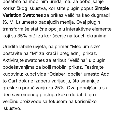
posebno na mobilnim uređajima. Za poboljšanje
korisničkog iskustva, koristite plugin poput
Simple
Variation Swatches
za prikaz veličina kao dugmadi
(S, M, L) umesto padajućih menija. Ovaj plugin
transformiše statične opcije u interaktivne elemente
koji su 35% brži za korišćenje na touch ekranima.
Uredite labele uvjeta, na primer “Medium size”
postavite na “M” za kraći i pregledniji prikaz.
Aktivirajte swatches za atribut “Veličina” u plugin
podešavanjima za bolji mobilni prikaz. Testirajte
kupovinu: kupci vide “Odaberi opcije” umesto Add
to Cart dok ne izaberu varijaciju, što smanjuje
greške u poručivanju za 25%. Ova poboljšanja su
deo savremenog pristupa kako dodati boju i
veličinu proizvodu sa fokusom na korisničko
iskustvo.