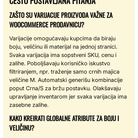
ČESTO POSTAVLJANA PITANJA
ZAŠTO SU VARIJACIJE PROIZVODA VAŽNE ZA
WOOCOMMERCE PRODAVNICU?
Varijacije omogućavaju kupcima da biraju
boju, veličinu ili materijal na jednoj stranici.
Svaka varijacija ima sopstveni SKU, cenu i
zalihe. Poboljšavaju korisničko iskustvo
filtriranjem, npr. traženje samo crnih majica
veličine M. Automatski generišu kombinacije
poput Crna/S za bržu postavku. Olakšavaju
upravljanje inventarom jer svaka varijacija ima
zasebne zalihe.
KAKO KREIRATI GLOBALNE ATRIBUTE ZA BOJU I
VELIČINU?