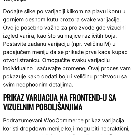
Dodajte slike po varijaciji klikom na plavu ikonu u
gornjem desnom kutu prozora svake varijacije.
Ovo je posebno važno za proizvode gde vizuelni
izgled varira, kao što su majice različitih boja.
Postavite zadanu varijaciju (npr. veličinu M) u
padajućem meniju da se prikaže prva kada kupac
otvori stranicu. Omogućite svaku varijaciju
individualno i sačuvajte promene. Ovaj proces vam
pokazuje kako dodati boju i veličinu proizvodu sa
svim neophodnim detaljima.
PRIKAZ VARIJACIJA NA FRONTEND-U SA
VIZUELNIM POBOLJŠANJIMA
Podrazumevani WooCommerce prikaz varijacija
koristi dropdown menije koji mogu biti nepraktični,