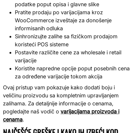
podatke poput opisa i glavne slike
Pratite prodaju po varijacijama kroz
WooCommerce izveštaje za donošenje
informisanih odluka
Sinhronizujte zalihe sa fizičkom prodajom
koristeći POS sisteme
Postavite različite cene za wholesale i retail
varijacije
Koristite napredne opcije poput posebnih cena
za određene varijacije tokom akcija
Ovaj pristup vam pokazuje kako dodati boju i
veličinu proizvodu sa kompletnim upravljanjem
zalihama. Za detaljnije informacije o cenama,
pogledajte naš vodič o
varijacijama proizvoda i
cenama
.
NAJČEŠĆE GREŠKE I KAKO IH IZBEĆI KOD