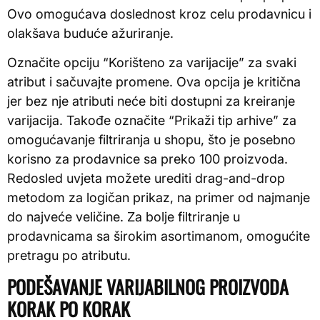
Ovo omogućava doslednost kroz celu prodavnicu i
olakšava buduće ažuriranje.
Označite opciju “Korišteno za varijacije” za svaki
atribut i sačuvajte promene. Ova opcija je kritična
jer bez nje atributi neće biti dostupni za kreiranje
varijacija. Takođe označite “Prikaži tip arhive” za
omogućavanje filtriranja u shopu, što je posebno
korisno za prodavnice sa preko 100 proizvoda.
Redosled uvjeta možete urediti drag-and-drop
metodom za logičan prikaz, na primer od najmanje
do najveće veličine. Za bolje filtriranje u
prodavnicama sa širokim asortimanom, omogućite
pretragu po atributu.
PODEŠAVANJE VARIJABILNOG PROIZVODA
KORAK PO KORAK