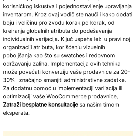
korisničkog iskustva i pojednostavljenje upravljanja
inventarom. Kroz ovaj vodič ste naučili kako dodati
boju i veličinu proizvodu korak po korak, od
kreiranja globalnih atributa do podešavanja
individualnih varijacija. Ključ uspeha leži u pravilnoj
organizaciji atributa, korišćenju vizuelnih
poboljšanja kao što su swatches i redovnom
održavanju zaliha. Implementacija ovih tehnika
može povećati konverziju vaše prodavnice za 20-
30% i značajno smanjiti administrativne zadatke.
Za dodatnu pomoć u implementaciji varijacija ili
optimizaciji vaše WooCommerce prodavnice,
Zatraži besplatne konsultacije
sa našim timom
eksperata.