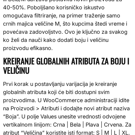
40-50%. Poboljšano korisničko iskustvo
omogućava filtriranje, na primer traženje samo
crnih majica veličine M, što kupcima štedi vreme i
povećava zadovoljstvo. Ovo je ključno za svakog
ko želi da nauči kako dodati boju i veličinu
proizvodu efikasno.
KREIRANJE GLOBALNIH ATRIBUTA ZA BOJU I
VELIČINU
Prvi korak u postavljanju varijacija je kreiranje
globalnih atributa koji će biti dostupni svim
proizvodima. U WooCommerce administraciji idite
na Proizvodi > Atributi i dodajte novi atribut naziva
“Boja”. U polje Values unesite vrednosti odvojene
vertikalnom linijom: Crna | Bela | Plava | Crvena. Za
atribut “Veličina” koristite isti format: S | M | L | XL.