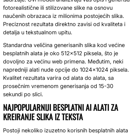
fotorealistične ili stilizovane slike na osnovu
naučenih obrazaca iz milionima postojećih slika.
Preciznost rezultata direktno zavisi od kvaliteta i
detalja u tekstualnom upitu.
Standardna veličina generisanih slika kod većine
besplatnih alata je oko 512×512 piksela, što je
dovoljno za većinu web primena. Međutim, neki
napredniji alati nude opcije do 1024×1024 piksela.
Kvalitet rezultata varira od alata do alata, sa
prosečnim vremenom generisanja od 15-30
sekundi po slici.
NAJPOPULARNIJI BESPLATNI AI ALATI ZA
KREIRANJE SLIKA IZ TEKSTA
Postoji nekoliko izuzetno korisnih besplatnih alata