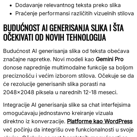
Dodavanje relevantnog teksta preko slika
Praćenje performansi različitih vizuelnih stilova
BUDUĆNOST AI GENERISANJA SLIKA I ŠTA
OČEKIVATI OD NOVIH TEHNOLOGIJA
Budućnost AI generisanja slika od teksta obećava
značajne napretke. Novi modeli kao
Gemini Pro
donose naprednije multimodalne funkcije sa boljom
preciznošću i većim izborom stilova. Očekuje se da
će rezolucije generisanih slika porasti na
2048×2048 piksela u narednih 12-18 meseci.
Integracije AI generisanja slike sa chat interfejsima
omogućavaju jednostavno kreiranje vizuala
direktno iz konverzacije.
Platforme kao WordPress
već počinju da integrišu ove funkcionalnosti u svoje