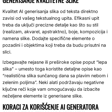
GENERISANJE KVALITETNE SLIKE
Kvalitet AI generisanja slika od teksta direktno
zavisi od vašeg tekstualnog upita. Efikasni upit
treba da uključi precizne detalje kao što su stil
(realizam, akvarel, apstraktno), boje, kompozicija i
namena slike. Dodajte specifične elemente o
pozadini i objektima koji treba da budu prisutni na
slici.
Izbegavajte nejasne ili preširoke opise poput “lepa
slika” – umesto toga koristite detaljne opise kao
“realistična slika sunčanog dana sa plavim nebom i
zelenim poljima”. Neki alati podržavaju negativne
ključne reči koje vam omogućavaju da izbacite
neželjene elemente iz generisane slike.
KORACI ZA KORIŠĆENJE AI GENERATORA