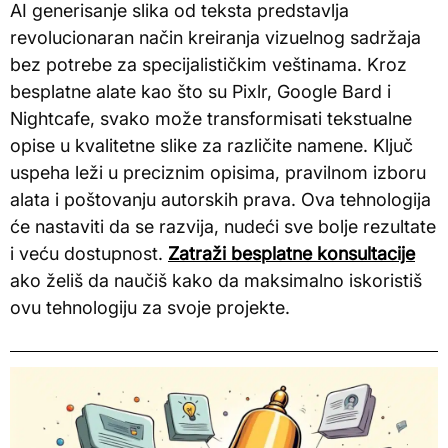
AI generisanje slika od teksta predstavlja
revolucionaran način kreiranja vizuelnog sadržaja
bez potrebe za specijalističkim veštinama. Kroz
besplatne alate kao što su Pixlr, Google Bard i
Nightcafe, svako može transformisati tekstualne
opise u kvalitetne slike za različite namene. Ključ
uspeha leži u preciznim opisima, pravilnom izboru
alata i poštovanju autorskih prava. Ova tehnologija
će nastaviti da se razvija, nudeći sve bolje rezultate
i veću dostupnost.
Zatraži besplatne konsultacije
ako želiš da naučiš kako da maksimalno iskoristiš
ovu tehnologiju za svoje projekte.