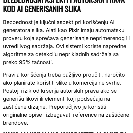
KOD AI GENERISANIH SLIKA
Bezbednost je ključni aspekt pri korišćenju AI
generatora slika. Alati kao
Pixlr
imaju automatsku
proveru koja sprečava generisanje neprimerenog ili
uvredljivog sadržaja. Ovi sistemi koriste napredne
algoritme za detekciju neprikladnih sadržaja sa
preko 95% tačnosti.
Pravila korišćenja treba pažljivo proučiti, naročito
ako planirate koristiti slike u komercijalne svrhe.
Postoji rizik od kršenja autorskih prava ako se
generišu likovi ili elementi koji podsećaju na
zaštićene dizajne. Preporučljivo je koristiti
originalne opise i izbegavati reference na zaštićene
brendove.