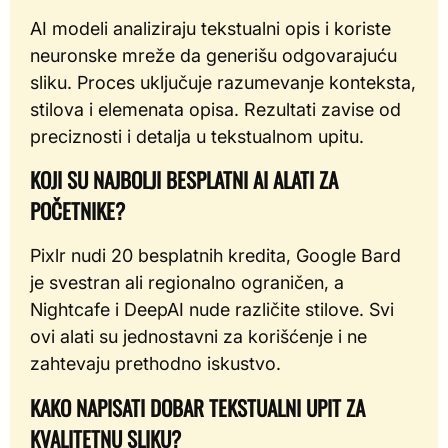
AI modeli analiziraju tekstualni opis i koriste
neuronske mreže da generišu odgovarajuću
sliku. Proces uključuje razumevanje konteksta,
stilova i elemenata opisa. Rezultati zavise od
preciznosti i detalja u tekstualnom upitu.
KOJI SU NAJBOLJI BESPLATNI AI ALATI ZA
POČETNIKE?
Pixlr nudi 20 besplatnih kredita, Google Bard
je svestran ali regionalno ograničen, a
Nightcafe i DeepAI nude različite stilove. Svi
ovi alati su jednostavni za korišćenje i ne
zahtevaju prethodno iskustvo.
KAKO NAPISATI DOBAR TEKSTUALNI UPIT ZA
KVALITETNU SLIKU?