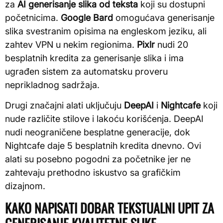
za
AI generisanje slika od teksta
koji su dostupni
početnicima.
Google Bard
omogućava generisanje
slika svestranim opisima na engleskom jeziku, ali
zahtev VPN u nekim regionima.
Pixlr
nudi 20
besplatnih kredita za generisanje slika i ima
ugrađen sistem za automatsku proveru
neprikladnog sadržaja.
Drugi značajni alati uključuju
DeepAI
i
Nightcafe
koji
nude različite stilove i lakoću korišćenja. DeepAI
nudi neograničene besplatne generacije, dok
Nightcafe daje 5 besplatnih kredita dnevno. Ovi
alati su posebno pogodni za početnike jer ne
zahtevaju prethodno iskustvo sa grafičkim
dizajnom.
KAKO NAPISATI DOBAR TEKSTUALNI UPIT ZA