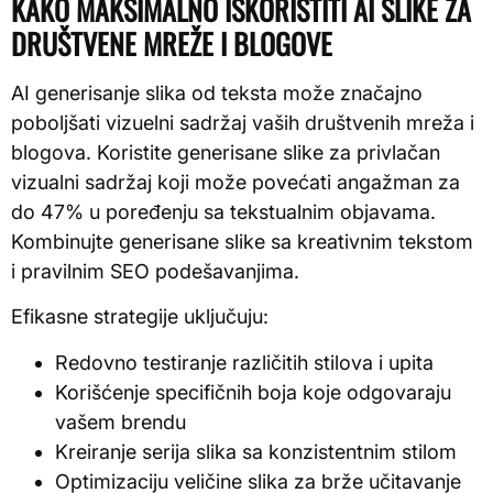
KAKO MAKSIMALNO ISKORISTITI AI SLIKE ZA
DRUŠTVENE MREŽE I BLOGOVE
AI generisanje slika od teksta može značajno
poboljšati vizuelni sadržaj vaših društvenih mreža i
blogova. Koristite generisane slike za privlačan
vizualni sadržaj koji može povećati angažman za
do 47% u poređenju sa tekstualnim objavama.
Kombinujte generisane slike sa kreativnim tekstom
i pravilnim SEO podešavanjima.
Efikasne strategije uključuju:
Redovno testiranje različitih stilova i upita
Korišćenje specifičnih boja koje odgovaraju
vašem brendu
Kreiranje serija slika sa konzistentnim stilom
Optimizaciju veličine slika za brže učitavanje