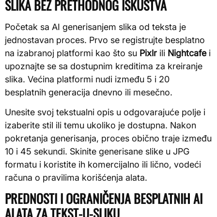
SLIKA BEZ PRETHODNOG ISKUSTVA
Početak sa AI generisanjem slika od teksta je
jednostavan proces. Prvo se registrujte besplatno
na izabranoj platformi kao što su
Pixlr
ili
Nightcafe
i
upoznajte se sa dostupnim kreditima za kreiranje
slika. Većina platformi nudi između 5 i 20
besplatnih generacija dnevno ili mesečno.
Unesite svoj tekstualni opis u odgovarajuće polje i
izaberite stil ili temu ukoliko je dostupna. Nakon
pokretanja generisanja, proces obično traje između
10 i 45 sekundi. Skinite generisane slike u JPG
formatu i koristite ih komercijalno ili lično, vodeći
računa o pravilima korišćenja alata.
PREDNOSTI I OGRANIČENJA BESPLATNIH AI
ALATA ZA TEKST-U-SLIKU