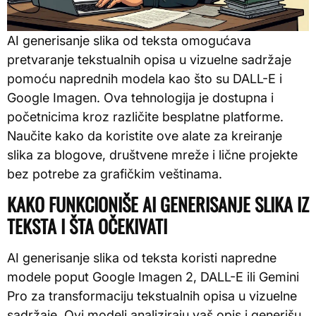
AI generisanje slika od teksta omogućava
pretvaranje tekstualnih opisa u vizuelne sadržaje
pomoću naprednih modela kao što su DALL-E i
Google Imagen. Ova tehnologija je dostupna i
početnicima kroz različite besplatne platforme.
Naučite kako da koristite ove alate za kreiranje
slika za blogove, društvene mreže i lične projekte
bez potrebe za grafičkim veštinama.
KAKO FUNKCIONIŠE AI GENERISANJE SLIKA IZ
TEKSTA I ŠTA OČEKIVATI
AI generisanje slika od teksta koristi napredne
modele poput Google Imagen 2, DALL-E ili Gemini
Pro za transformaciju tekstualnih opisa u vizuelne
sadržaje. Ovi modeli analiziraju vaš opis i generišu