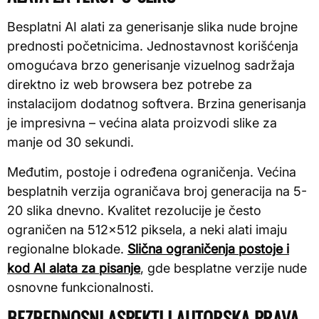
Besplatni AI alati za generisanje slika nude brojne
prednosti početnicima. Jednostavnost korišćenja
omogućava brzo generisanje vizuelnog sadržaja
direktno iz web browsera bez potrebe za
instalacijom dodatnog softvera. Brzina generisanja
je impresivna – većina alata proizvodi slike za
manje od 30 sekundi.
Međutim, postoje i određena ograničenja. Većina
besplatnih verzija ograničava broj generacija na 5-
20 slika dnevno. Kvalitet rezolucije je često
ograničen na 512×512 piksela, a neki alati imaju
regionalne blokade.
Slična ograničenja postoje i
kod AI alata za pisanje
, gde besplatne verzije nude
osnovne funkcionalnosti.
BEZBEDNOSNI ASPEKTI I AUTORSKA PRAVA