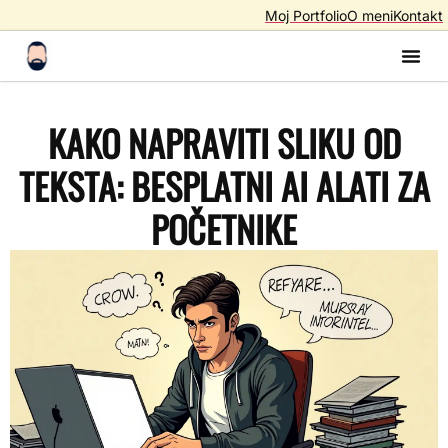
Moj Portfolio
O meni
Kontakt
Izrada S
Izrada 
AI A
SEO – Optimiza
KAKO NAPRAVITI SLIKU OD
TEKSTA: BESPLATNI AI ALATI ZA
POČETNIKE