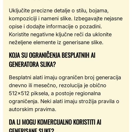
Uključite precizne detalje o stilu, bojama,
kompoziciji i nameni slike. Izbegavajte nejasne
opise i dodajte informacije o pozadini.
Koristite negativne ključne reči da uklonite
neželjene elemente iz generisane slike.
KOJA SU OGRANIČENJA BESPLATNIH AI
GENERATORA SLIKA?
Besplatni alati imaju ograničen broj generacija
dnevno ili mesečno, rezolucija je obično
512×512 piksela, a postoje regionalna
ograničenja. Neki alati imaju strožija pravila o
autorskim pravima.
DA LI MOGU KOMERCIJALNO KORISTITI AI
GENERISANE SLIKE?