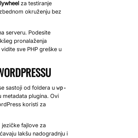
Flywheel
za testiranje
 bezbednom okruženju bez
na serveru. Podesite
akšeg pronalaženja
vidite sve PHP greške u
 WORDPRESSU
se sastoji od foldera u
wp-
u metadata plugina. Ovi
rdPress koristi za
 jezičke fajlove za
ućavaju lakšu nadogradnju i