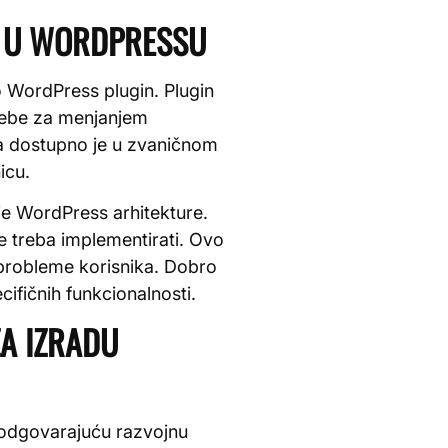
IN U WORDPRESSU
o WordPress plugin. Plugin
trebe za menjanjem
a dostupno je u zvaničnom
icu.
e WordPress arhitekture.
je treba implementirati. Ovo
 probleme korisnika. Dobro
fičnih funkcionalnosti.
ZA IZRADU
i odgovarajuću razvojnu