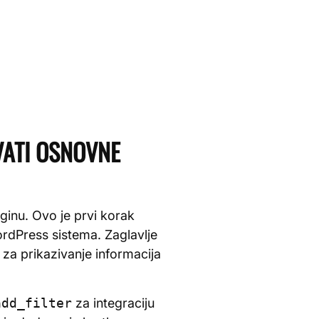
VATI OSNOVNE
uginu. Ovo je prvi korak
WordPress sistema. Zaglavlje
 za prikazivanje informacija
add_filter
za integraciju