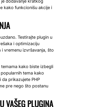
o je dodavanje kratkog
e kako funkcionišu akcije i
NJA
ouzdano. Testirajte plugin u
ešaka i optimizaciju
 i vremenu izvršavanja, što
m temama kako biste izbegli
 5 popularnih tema kako
i da prikazujete PHP
eme pre nego što postanu
JU VAŠEG PLUGINA