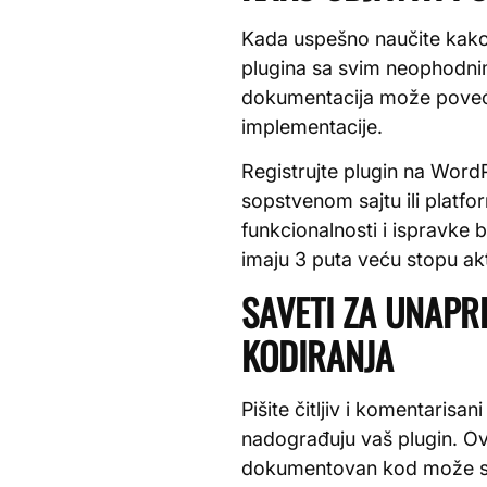
Kada uspešno naučite kako n
plugina sa svim neophodnim 
dokumentacija može povećat
implementacije.
Registrujte plugin na WordPr
sopstvenom sajtu ili platfo
funkcionalnosti i ispravke 
imaju 3 puta veću stopu akt
SAVETI ZA UNAPR
KODIRANJA
Pišite čitljiv i komentaris
nadograđuju vaš plugin. Ovo
dokumentovan kod može sm