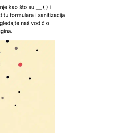
enje kao što su
__()
i
itu formulara i sanitizacija
ogledajte naš vodič o
gina.