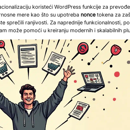
nacionalizaciju koristeći WordPress funkcije za prevođ
gurnosne mere kao što su upotreba
nonce
tokena za zašt
te sprečili ranjivosti. Za naprednije funkcionalnosti, p
am može pomoći u kreiranju modernih i skalabilnih plu