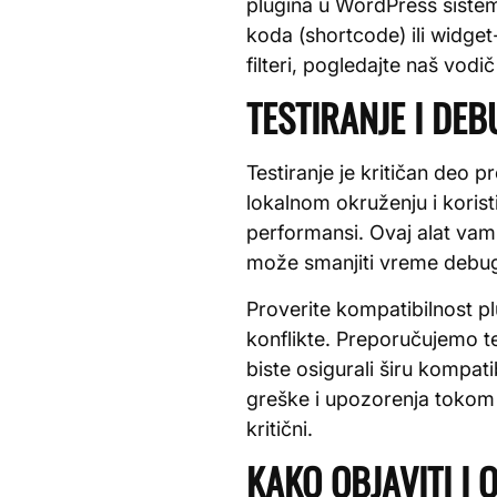
plugina u WordPress sistem
koda (shortcode) ili widget
filteri, pogledajte naš vodi
TESTIRANJE I DE
Testiranje je kritičan deo p
lokalnom okruženju i korist
performansi. Ovaj alat vam
može smanjiti vreme debu
Proverite kompatibilnost p
konflikte. Preporučujemo te
biste osigurali širu kompati
greške i upozorenja tokom
kritični.
KAKO OBJAVITI I