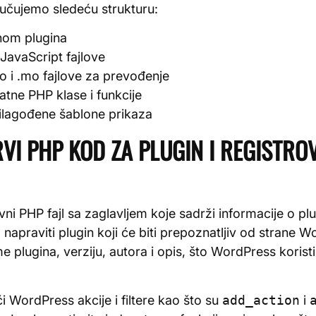
učujemo sledeću strukturu:
enom plugina
 JavaScript fajlove
o i .mo fajlove za prevođenje
atne PHP klase i funkcije
rilagođene šablone prikaza
RVI PHP KOD ZA PLUGIN I REGISTRO
vni PHP fajl sa zaglavljem koje sadrži informacije o pl
 napraviti plugin koji će biti prepoznatljiv od strane 
 plugina, verziju, autora i opis, što WordPress koristi
ći WordPress akcije i filtere kao što su
add_action
i