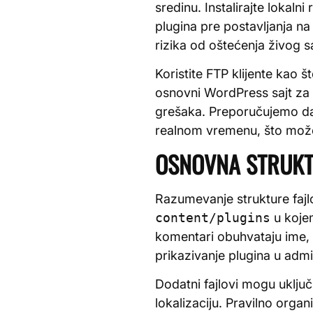
sredinu. Instalirajte lokaln
plugina pre postavljanja n
rizika od oštećenja živog sa
Koristite FTP klijente kao š
osnovni WordPress sajt za 
grešaka. Preporučujemo da
realnom vremenu, što mož
OSNOVNA STRUKT
Razumevanje strukture fajlo
content/plugins
u kojem
komentari obuhvataju ime, v
prikazivanje plugina u admi
Dodatni fajlovi mogu uključi
lokalizaciju. Pravilno orga