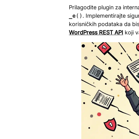
Prilagodite plugin za inter
_e()
. Implementirajte si
korisničkih podataka da bis
WordPress REST API
koji v