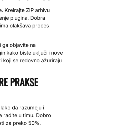
. Kreirajte ZIP arhivu
ćenje plugina. Dobra
cima olakšava proces
i ga objavite na
in kako biste uključili nove
 koji se redovno ažuriraju
BRE PRAKSE
 lako da razumeju i
a radite u timu. Dobro
ti za preko 50%.