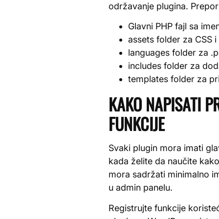
održavanje plugina. Prepor
Glavni PHP fajl sa im
assets folder za CSS i
languages folder za .p
includes folder za dod
templates folder za p
KAKO NAPISATI P
FUNKCIJE
Svaki plugin mora imati gla
kada želite da naučite kako
mora sadržati minimalno ime
u admin panelu.
Registrujte funkcije koriste