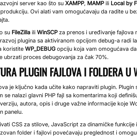
i razvojni server kao što su
XAMPP
,
MAMP
ili
Local by 
a produkciju. Ovi alati vam omogućavaju da radite u
jta.
to su
FileZilla
ili
WinSCP
za prenos i uređivanje fajlova 
razvoj plugina sa aktiviranom opcijom debug-a radi l
 koristite
WP_DEBUG
opciju koja vam omogućava da 
e ubrzati proces debugovanja za čak 70%.
URA PLUGIN FAJLOVA I FOLDERA U
va je ključno kada učite kako napraviti plugin. Plugin 
 se nalazi glavni PHP fajl sa komentarima koji definiš
erziju, autora, opis i druge važne informacije koje Wo
n panelu.
vati CSS za stilove, JavaScript za dinamičke funkcije i
nizovan folder i fajlovi povećavaju preglednost i omog