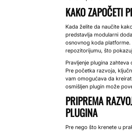
KAKO ZAPOČETI P
Kada želite da naučite kak
predstavlja modularni doda
osnovnog koda platforme. 
repozitorijumu, što pokazu
Pravljenje plugina zahtev
Pre početka razvoja, ključn
vam omogućava da kreirate 
osmišljen plugin može pove
PRIPREMA RAZVOJ
PLUGINA
Pre nego što krenete u pra