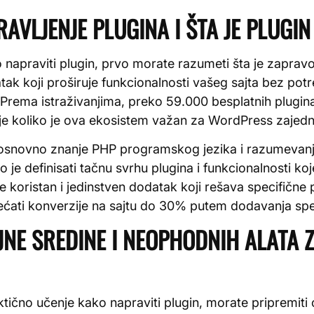
RAVLJENJE PLUGINA I ŠTA JE PLUG
o napraviti plugin, prvo morate razumeti šta je zaprav
tak koji proširuje funkcionalnosti vašeg sajta bez po
Prema istraživanjima, preko 59.000 besplatnih plugin
je koliko je ova ekosistem važan za WordPress zajedn
a osnovno znanje PHP programskog jezika i razumevanj
o je definisati tačnu svrhu plugina i funkcionalnosti ko
koristan i jedinstven dodatak koji rešava specifične
ćati konverzije na sajtu do 30% putem dodavanja speci
NE SREDINE I NEOPHODNIH ALATA 
ktično učenje kako napraviti plugin, morate pripremit