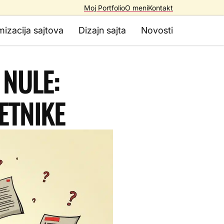
Moj Portfolio
O meni
Kontakt
mizacija sajtova
Dizajn sajta
Novosti
 NULE:
ETNIKE