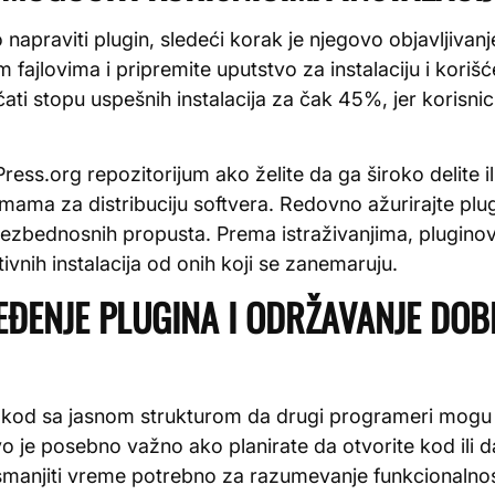
apraviti plugin, sledeći korak je njegovo objavljivanje
fajlovima i pripremite uputstvo za instalaciju i koriš
i stopu uspešnih instalacija za čak 45%, jer korisni
ess.org repozitorijum ako želite da ga široko delite il
rmama za distribuciju softvera. Redovno ažurirajte plug
bezbednosnih propusta. Prema istraživanjima, pluginovi
ivnih instalacija od onih koji se zanemaruju.
EĐENJE PLUGINA I ODRŽAVANJE DO
ani kod sa jasnom strukturom da drugi programeri mogu
 je posebno važno ako planirate da otvorite kod ili d
anjiti vreme potrebno za razumevanje funkcionalnos