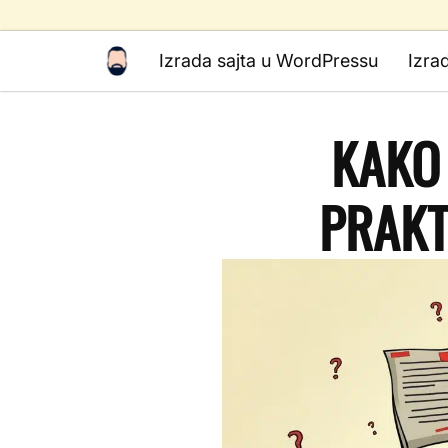
Izrada sajta u WordPressu
Izra
KAKO 
PRAKT