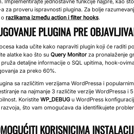
. Implementirajte jednostavne funkcije najpre, kao št
-a za proveru ispravnosti plugina. Za bolje razumevanj
č o
razlikama između action i filter hooks
.
BUGOVANJE PLUGINA PRE OBJAVLJIVA
rocesa kada učite kako napraviti plugin koji će raditi p
ite alatke kao što su
Query Monitor
za pronalaženje gr
 pruža detaljne informacije o SQL upitima, hook-ovima
govanja za preko 60%.
lugina sa različitim verzijama WordPressa i popularni
stiranje na najmanje 3 različite verzije WordPressa i
bilnost. Koristite
WP_DEBUG
u WordPress konfiguracij
 razvoja, što vam omogućava da identifikujete probl
 OMOGUĆITI KORISNICIMA INSTALACI