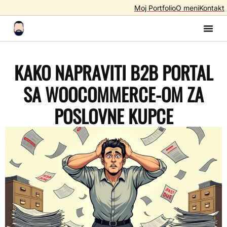
Moj Portfolio
O meni
Kontakt
Izrada S
Izrada 
AI A
SEO – Optimiza
KAKO NAPRAVITI B2B PORTAL
SA WOOCOMMERCE-OM ZA
POSLOVNE KUPCE