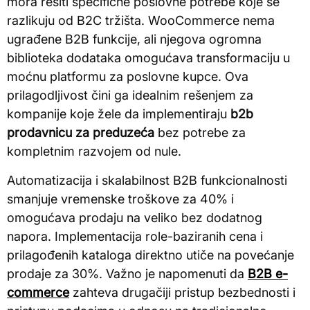
mora rešiti specifične poslovne potrebe koje se
razlikuju od B2C tržišta. WooCommerce nema
ugrađene B2B funkcije, ali njegova ogromna
biblioteka dodataka omogućava transformaciju u
moćnu platformu za poslovne kupce. Ova
prilagodljivost čini ga idealnim rešenjem za
kompanije koje žele da implementiraju
b2b
prodavnicu za preduzeća
bez potrebe za
kompletnim razvojem od nule.
Automatizacija i skalabilnost B2B funkcionalnosti
smanjuje vremenske troškove za 40% i
omogućava prodaju na veliko bez dodatnog
napora. Implementacija role-baziranih cena i
prilagođenih kataloga direktno utiče na povećanje
prodaje za 30%. Važno je napomenuti da
B2B e-
commerce
zahteva drugačiji pristup bezbednosti i