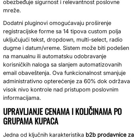
obezbeđuje sigurnost i relevantnost poslovne
mreže.
Dodatni pluginovi omogućavaju proširenje
registracijske forme sa 14 tipova custom polja
uključujući tekst, dropdown, multi-select, radio
dugme i datum/vreme. Sistem može biti podešen
na manualnu ili automatsku odobravanje
korisničkih naloga sa slanjem automatizovanih
email obaveštenja. Ova funkcionalnost smanjuje
administrativno opterećenje za 60% dok održava
visok nivo kontrole nad pristupom poslovnim
informacijama.
UPRAVLJANJE CENAMA I KOLIČINAMA PO
GRUPAMA KUPACA
Jedna od ključnih karakteristika
b2b prodavnice za