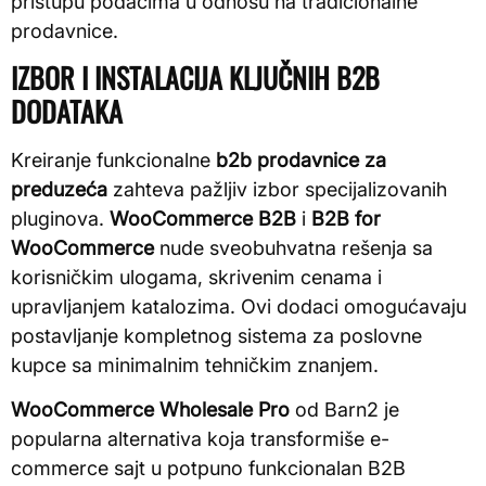
pristupu podacima u odnosu na tradicionalne
prodavnice.
IZBOR I INSTALACIJA KLJUČNIH B2B
DODATAKA
Kreiranje funkcionalne
b2b prodavnice za
preduzeća
zahteva pažljiv izbor specijalizovanih
pluginova.
WooCommerce B2B
i
B2B for
WooCommerce
nude sveobuhvatna rešenja sa
korisničkim ulogama, skrivenim cenama i
upravljanjem katalozima. Ovi dodaci omogućavaju
postavljanje kompletnog sistema za poslovne
kupce sa minimalnim tehničkim znanjem.
WooCommerce Wholesale Pro
od Barn2 je
popularna alternativa koja transformiše e-
commerce sajt u potpuno funkcionalan B2B