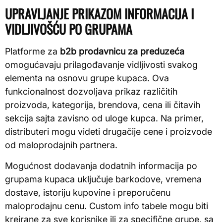
UPRAVLJANJE PRIKAZOM INFORMACIJA I
VIDLJIVOŠĆU PO GRUPAMA
Platforme za
b2b prodavnicu za preduzeća
omogućavaju prilagođavanje vidljivosti svakog
elementa na osnovu grupe kupaca. Ova
funkcionalnost dozvoljava prikaz različitih
proizvoda, kategorija, brendova, cena ili čitavih
sekcija sajta zavisno od uloge kupca. Na primer,
distributeri mogu videti drugačije cene i proizvode
od maloprodajnih partnera.
Mogućnost dodavanja dodatnih informacija po
grupama kupaca uključuje barkodove, vremena
dostave, istoriju kupovine i preporučenu
maloprodajnu cenu. Custom info tabele mogu biti
kreirane za sve korisnike ili za specifične grupe, sa