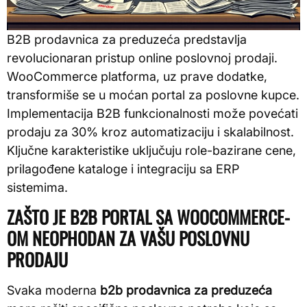
B2B prodavnica za preduzeća predstavlja
revolucionaran pristup online poslovnoj prodaji.
WooCommerce platforma, uz prave dodatke,
transformiše se u moćan portal za poslovne kupce.
Implementacija B2B funkcionalnosti može povećati
prodaju za 30% kroz automatizaciju i skalabilnost.
Ključne karakteristike uključuju role-bazirane cene,
prilagođene kataloge i integraciju sa ERP
sistemima.
ZAŠTO JE B2B PORTAL SA WOOCOMMERCE-
OM NEOPHODAN ZA VAŠU POSLOVNU
PRODAJU
Svaka moderna
b2b prodavnica za preduzeća