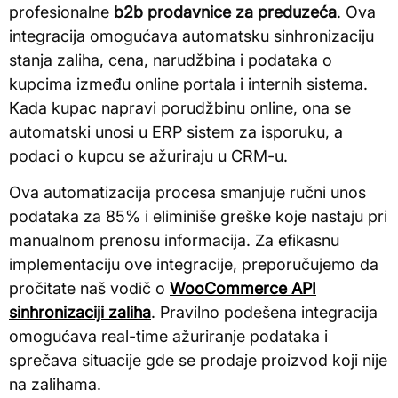
profesionalne
b2b prodavnice za preduzeća
. Ova
integracija omogućava automatsku sinhronizaciju
stanja zaliha, cena, narudžbina i podataka o
kupcima između online portala i internih sistema.
Kada kupac napravi porudžbinu online, ona se
automatski unosi u ERP sistem za isporuku, a
podaci o kupcu se ažuriraju u CRM-u.
Ova automatizacija procesa smanjuje ručni unos
podataka za 85% i eliminiše greške koje nastaju pri
manualnom prenosu informacija. Za efikasnu
implementaciju ove integracije, preporučujemo da
pročitate naš vodič o
WooCommerce API
sinhronizaciji zaliha
. Pravilno podešena integracija
omogućava real-time ažuriranje podataka i
sprečava situacije gde se prodaje proizvod koji nije
na zalihama.