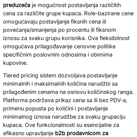
preduzeća
je mogućnost postavljanja različitih
cena za različite grupe kupaca. Role-bazirane cene
omogućavaju postavljanje fiksnih cena ili
povećanja/smanjenja po procentu ili fiksnom
iznosu za svaku grupu korisnika. Ova fleksibilnost
omogućava prilagođavanje cenovne politike
specifičnim poslovnim odnosima i obimima
kupovine.
Tiered pricing sistem dozvoljava postavljanje
minimalnih i maksimalnih količina narudžbi sa
prilagođenim cenama na osnovu količinskog ranga.
Platforma podržava prikaz cena sa ili bez PDV-a,
primenu popusta po količini i postavljanje
minimalnog iznosa narudžbe za svaku grupaciju
kupaca. Ove funkcionalnosti su esencijalne za
efikasno upravljanje
b2b prodavnicom za