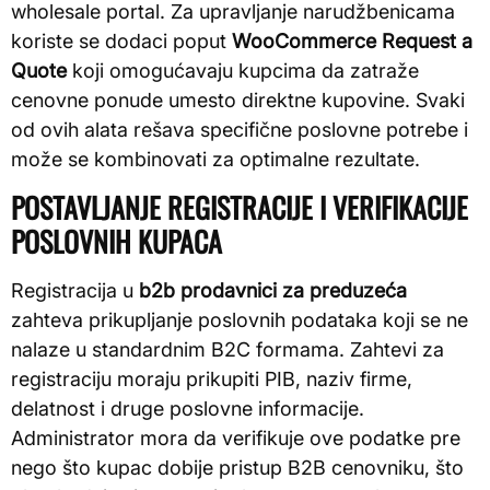
wholesale portal. Za upravljanje narudžbenicama
koriste se dodaci poput
WooCommerce Request a
Quote
koji omogućavaju kupcima da zatraže
cenovne ponude umesto direktne kupovine. Svaki
od ovih alata rešava specifične poslovne potrebe i
može se kombinovati za optimalne rezultate.
POSTAVLJANJE REGISTRACIJE I VERIFIKACIJE
POSLOVNIH KUPACA
Registracija u
b2b prodavnici za preduzeća
zahteva prikupljanje poslovnih podataka koji se ne
nalaze u standardnim B2C formama. Zahtevi za
registraciju moraju prikupiti PIB, naziv firme,
delatnost i druge poslovne informacije.
Administrator mora da verifikuje ove podatke pre
nego što kupac dobije pristup B2B cenovniku, što