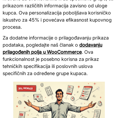
prikazom različitih informacija zavisno od uloge
kupca. Ova personalizacija poboljšava korisničko
iskustvo za 45% i povećava efikasnost kupovnog
procesa.
Za dodatne informacije o prilagođavanju prikaza
podataka, pogledajte naš članak o
dodavanju
prilagođenih polja u WooCommerce
. Ova
funkcionalnost je posebno korisna za prikaz
tehničkih specifikacija ili poslovnih uslova
specifičnih za određene grupe kupaca.