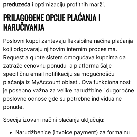
preduzeća
i optimizaciju profitnih marži.
PRILAGOĐENE OPCIJE PLAĆANJA I
NARUČIVANJA
Poslovni kupci zahtevaju fleksibilne načine plaćanja
koji odgovaraju njihovim internim procesima.
Request a quote sistem omogućava kupcima da
zatraže cenovnu ponudu, a platforma šalje
specifičnu email notifikaciju sa mogućnošću
plaćanja iz MyAccount oblasti. Ova funkcionalnost
je posebno važna za velike narudžbine i dugoročne
poslovne odnose gde su potrebne individualne
ponude.
Specijalizovani načini plaćanja uključuju:
Narudžbenice (invoice payment) za formalnu