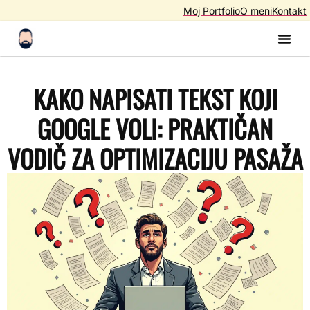
Moj Portfolio
O meni
Kontakt
Izrada S
Izrada 
AI A
SEO – Optimiza
KAKO NAPISATI TEKST KOJI
GOOGLE VOLI: PRAKTIČAN
VODIČ ZA OPTIMIZACIJU PASAŽA