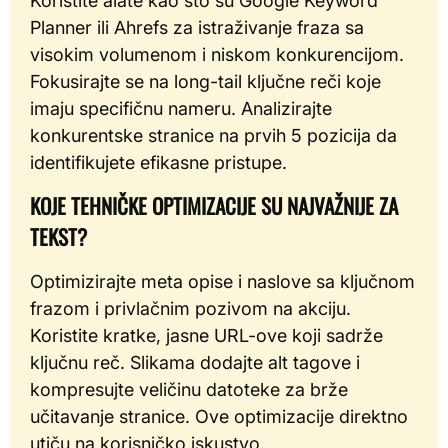
Koristite alate kao što su Google Keyword
Planner ili Ahrefs za istraživanje fraza sa
visokim volumenom i niskom konkurencijom.
Fokusirajte se na long-tail ključne reči koje
imaju specifičnu nameru. Analizirajte
konkurentske stranice na prvih 5 pozicija da
identifikujete efikasne pristupe.
KOJE TEHNIČKE OPTIMIZACIJE SU NAJVAŽNIJE ZA
TEKST?
Optimizirajte meta opise i naslove sa ključnom
frazom i privlačnim pozivom na akciju.
Koristite kratke, jasne URL-ove koji sadrže
ključnu reč. Slikama dodajte alt tagove i
kompresujte veličinu datoteke za brže
učitavanje stranice. Ove optimizacije direktno
utiču na korisničko iskustvo.