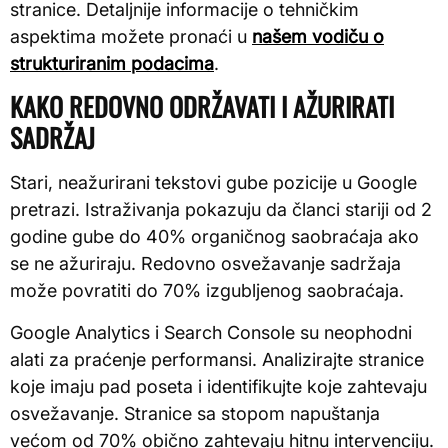
stranice. Detaljnije informacije o tehničkim
aspektima možete pronaći u
našem vodiču o
strukturiranim podacima
.
KAKO REDOVNO ODRŽAVATI I AŽURIRATI
SADRŽAJ
Stari, neažurirani tekstovi gube pozicije u Google
pretrazi. Istraživanja pokazuju da članci stariji od 2
godine gube do 40% organičnog saobraćaja ako
se ne ažuriraju. Redovno osvežavanje sadržaja
može povratiti do 70% izgubljenog saobraćaja.
Google Analytics i Search Console su neophodni
alati za praćenje performansi. Analizirajte stranice
koje imaju pad poseta i identifikujte koje zahtevaju
osvežavanje. Stranice sa stopom napuštanja
većom od 70% obično zahtevaju hitnu intervenciju.