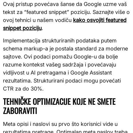
Ovaj pristup povećava šanse da Google uzme vaš
tekst za “featured snippet” poziciju. Saznajte više o
ovoj tehnici u našem vodiču
kako osvojiti featured
snippet poziciju
.
Implementacija strukturiranih podataka putem
schema markup-a je postala standard za moderne
sajtove. Ovi podaci pomažu Google-u da bolje
razume kontekst vašeg sadržaja i povećavaju
vidljivost u AI pretragama i Google Assistant
rezultatima. Strukturirani podaci mogu povećati
CTR za do 30%.
TEHNIČKE OPTIMIZACIJE KOJE NE SMETE
ZABORAVITI
Meta opisi i naslovi su prvo što korisnici vide u
rezultatima pretrage. Optimalan meta naslov treba