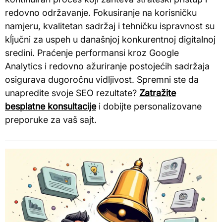
redovno održavanje. Fokusiranje na korisničku
namjeru, kvalitetan sadržaj i tehničku ispravnost su
kĺjučni za uspeh u današnjoj konkurentnoj digitalnoj
sredini. Praćenje performansi kroz Google
Analytics i redovno ažuriranje postojećih sadržaja
osigurava dugoročnu vidljivost. Spremni ste da
unapredite svoje SEO rezultate?
Zatražite
besplatne konsultacije
i dobijte personalizovane
preporuke za vaš sajt.