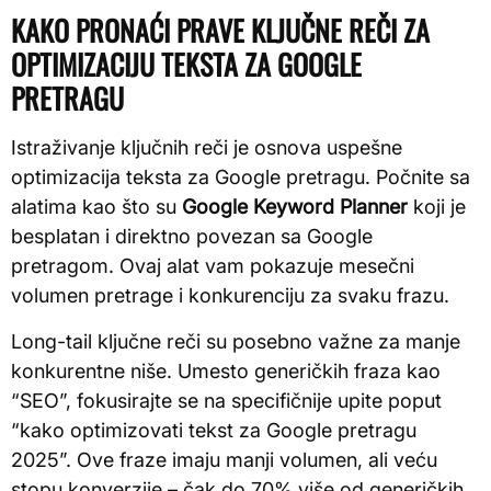
KAKO PRONAĆI PRAVE KLJUČNE REČI ZA
OPTIMIZACIJU TEKSTA ZA GOOGLE
PRETRAGU
Istraživanje ključnih reči je osnova uspešne
optimizacija teksta za Google pretragu. Počnite sa
alatima kao što su
Google Keyword Planner
koji je
besplatan i direktno povezan sa Google
pretragom. Ovaj alat vam pokazuje mesečni
volumen pretrage i konkurenciju za svaku frazu.
Long-tail ključne reči su posebno važne za manje
konkurentne niše. Umesto generičkih fraza kao
“SEO”, fokusirajte se na specifičnije upite poput
“kako optimizovati tekst za Google pretragu
2025”. Ove fraze imaju manji volumen, ali veću
stopu konverzije – čak do 70% više od generičkih