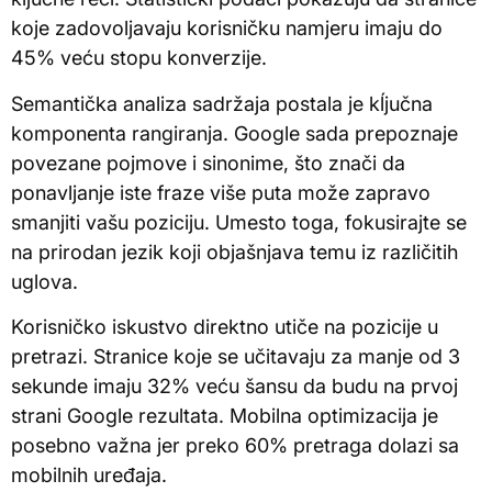
koje zadovoljavaju korisničku namjeru imaju do
45% veću stopu konverzije.
Semantička analiza sadržaja postala je kĺjučna
komponenta rangiranja. Google sada prepoznaje
povezane pojmove i sinonime, što znači da
ponavljanje iste fraze više puta može zapravo
smanjiti vašu poziciju. Umesto toga, fokusirajte se
na prirodan jezik koji objašnjava temu iz različitih
uglova.
Korisničko iskustvo direktno utiče na pozicije u
pretrazi. Stranice koje se učitavaju za manje od 3
sekunde imaju 32% veću šansu da budu na prvoj
strani Google rezultata. Mobilna optimizacija je
posebno važna jer preko 60% pretraga dolazi sa
mobilnih uređaja.