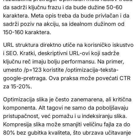
da sadrži ključnu frazu i da bude dužine 50-60
karaktera. Meta opis treba da bude privlačan i da
sadrži poziv na akciju, sa idealnom dužinom od
150-160 karaktera.
URL struktura direktno utiče na korisničko iskustvo
i SEO. Kratki, deskriptivni URL-ovi koji sadrže
ključnu reč imaju bolju performansu. Na primer,
umesto /p=123 koristite /optimizacija-teksta-
google-pretraga. Ova praksa može povećati CTR
za 15-20%.
Optimizacija slika je često zanemarena, ali kritična
komponenta. Alt tagovi ne samo da poboljšavaju
pristupačnost, već pomažu i u indeksiranju slika.
Kompresija slika može smanjiti veličinu fajla za do
80% bez gubitka kvaliteta, što ubrzava učitavanje