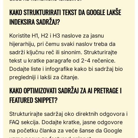
KAKO STRUKTURIRATI TEKST DA GOOGLE LAKŠE
INDEKSIRA SADRŽAJ?
Koristite H1, H2 i H3 naslove za jasnu
hijerarhiju, pri čemu svaki naslov treba da
sadrži ključnu reč ili sinonim. Strukturirajte
tekst u kratke paragrafe od 2-4 rečenice.
Dodajte liste i infografike kako bi sadržaj bio
pregledniji i lakši za čitanje.
KAKO OPTIMIZOVATI SADRŽAJ ZA AI PRETRAGE I
FEATURED SNIPPET?
Strukturirajte sadržaj oko direktnih odgovora i
FAQ sekcija. Dodajte kratke, jasne odgovore
na početku članka za veće šanse da Google