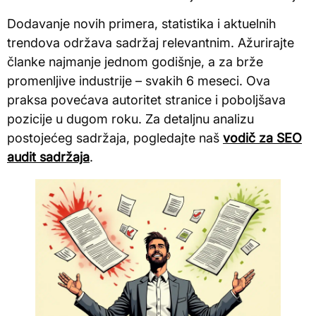
Dodavanje novih primera, statistika i aktuelnih
trendova održava sadržaj relevantnim. Ažurirajte
članke najmanje jednom godišnje, a za brže
promenljive industrije – svakih 6 meseci. Ova
praksa povećava autoritet stranice i poboljšava
pozicije u dugom roku. Za detaljnu analizu
postojećeg sadržaja, pogledajte naš
vodič za SEO
audit sadržaja
.