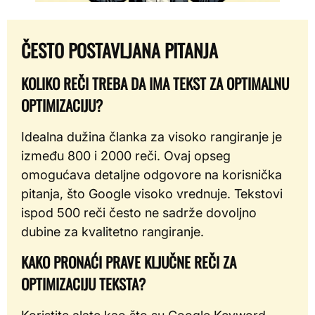
ČESTO POSTAVLJANA PITANJA
KOLIKO REČI TREBA DA IMA TEKST ZA OPTIMALNU
OPTIMIZACIJU?
Idealna dužina članka za visoko rangiranje je
između 800 i 2000 reči. Ovaj opseg
omogućava detaljne odgovore na korisnička
pitanja, što Google visoko vrednuje. Tekstovi
ispod 500 reči često ne sadrže dovoljno
dubine za kvalitetno rangiranje.
KAKO PRONAĆI PRAVE KLJUČNE REČI ZA
OPTIMIZACIJU TEKSTA?