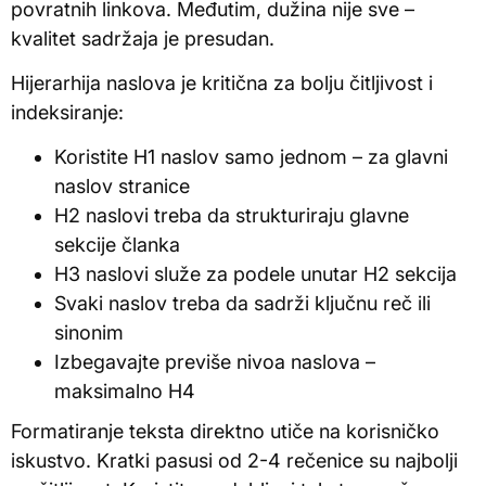
povratnih linkova. Međutim, dužina nije sve –
kvalitet sadržaja je presudan.
Hijerarhija naslova je kritična za bolju čitljivost i
indeksiranje:
Koristite H1 naslov samo jednom – za glavni
naslov stranice
H2 naslovi treba da strukturiraju glavne
sekcije članka
H3 naslovi služe za podele unutar H2 sekcija
Svaki naslov treba da sadrži ključnu reč ili
sinonim
Izbegavajte previše nivoa naslova –
maksimalno H4
Formatiranje teksta direktno utiče na korisničko
iskustvo. Kratki pasusi od 2-4 rečenice su najbolji