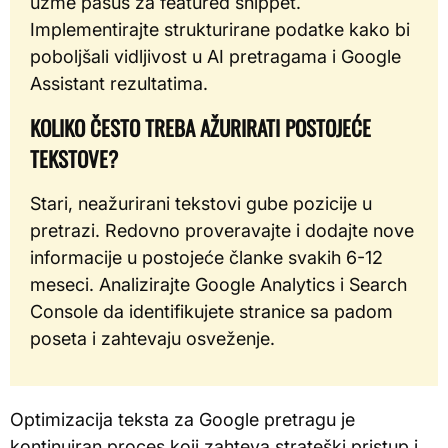
uzme pasus za featured snippet.
Implementirajte strukturirane podatke kako bi
poboljšali vidljivost u AI pretragama i Google
Assistant rezultatima.
KOLIKO ČESTO TREBA AŽURIRATI POSTOJEĆE
TEKSTOVE?
Stari, neažurirani tekstovi gube pozicije u
pretrazi. Redovno proveravajte i dodajte nove
informacije u postojeće članke svakih 6-12
meseci. Analizirajte Google Analytics i Search
Console da identifikujete stranice sa padom
poseta i zahtevaju osveženje.
Optimizacija teksta za Google pretragu je
kontinuiran proces koji zahteva strateški pristup i