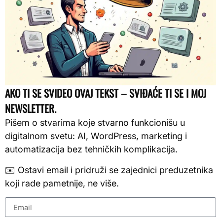
AKO TI SE SVIDEO OVAJ TEKST – SVIĐAĆE TI SE I MOJ
NEWSLETTER.
Pišem o stvarima koje stvarno funkcionišu u
digitalnom svetu: AI, WordPress, marketing i
automatizacija bez tehničkih komplikacija.
✉️ Ostavi email i pridruži se zajednici preduzetnika
koji rade pametnije, ne više.