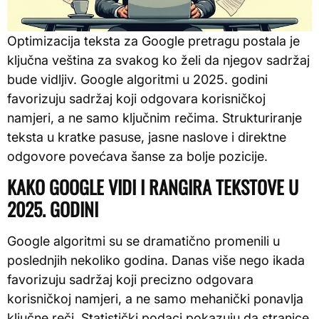
Optimizacija teksta za Google pretragu postala je
ključna veština za svakog ko želi da njegov sadržaj
bude vidljiv. Google algoritmi u 2025. godini
favorizuju sadržaj koji odgovara korisničkoj
namjeri, a ne samo ključnim rečima. Strukturiranje
teksta u kratke pasuse, jasne naslove i direktne
odgovore povećava šanse za bolje pozicije.
KAKO GOOGLE VIDI I RANGIRA TEKSTOVE U
2025. GODINI
Google algoritmi su se dramatično promenili u
poslednjih nekoliko godina. Danas više nego ikada
favorizuju sadržaj koji precizno odgovara
korisničkoj namjeri, a ne samo mehanički ponavlja
ključne reči. Statistički podaci pokazuju da stranice