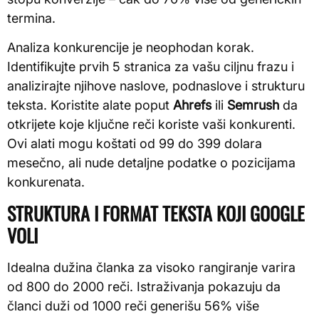
termina.
Analiza konkurencije je neophodan korak.
Identifikujte prvih 5 stranica za vašu ciljnu frazu i
analizirajte njihove naslove, podnaslove i strukturu
teksta. Koristite alate poput
Ahrefs
ili
Semrush
da
otkrijete koje ključne reči koriste vaši konkurenti.
Ovi alati mogu koštati od 99 do 399 dolara
mesečno, ali nude detaljne podatke o pozicijama
konkurenata.
STRUKTURA I FORMAT TEKSTA KOJI GOOGLE
VOLI
Idealna dužina članka za visoko rangiranje varira
od 800 do 2000 reči. Istraživanja pokazuju da
članci duži od 1000 reči generišu 56% više