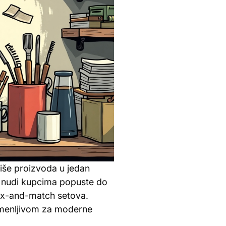
še proizvoda u jedan
i nudi kupcima popuste do
mix-and-match setova.
zamenljivom za moderne