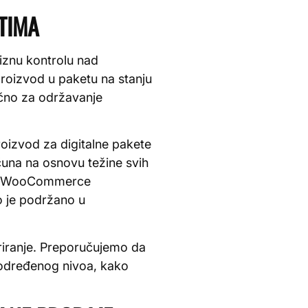
TIMA
iznu kontrolu nad
proizvod u paketu na stanju
ično za održavanje
roizvod za digitalne pakete
čuna na osnovu težine svih
a sa WooCommerce
o je podržano u
riranje. Preporučujemo da
 određenog nivoa, kako