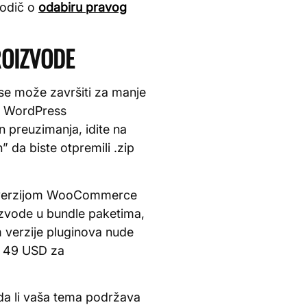
vodič o
odabiru pravog
ROIZVODE
se može završiti za manje
li WordPress
n preuzimanja, idite na
da biste otpremili .zip
šom verzijom WooCommerce
oizvode u bundle paketima,
m verzije pluginova nude
d 49 USD za
da li vaša tema podržava