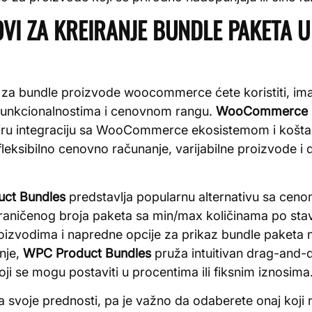
OVI ZA KREIRANJE BUNDLE PAKETA
n za bundle proizvode woocommerce ćete koristiti, ima
o funkcionalnostima i cenovnom rangu.
WooCommerce P
jširu integraciju sa WooCommerce ekosistemom i košt
fleksibilno cenovno računanje, varijabilne proizvode i
ct Bundles
predstavlja popularnu alternativu sa ceno
aničenog broja paketa sa min/max količinama po stavc
izvodima i napredne opcije za prikaz bundle paketa 
nje,
WPC Product Bundles
pruža intuitivan drag-and-d
oji se mogu postaviti u procentima ili fiksnim iznosima
a svoje prednosti, pa je važno da odaberete onaj koji