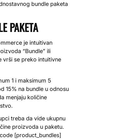
 jednostavnog bundle paketa
LE PAKETA
mmerce je intuitivan
oizvoda “Bundle” ili
vrši se preko intuitivne
nimum 1 i maksimum 5
t od 15% na bundle u odnosu
a menjaju količine
stvo.
upci treba da vide ukupnu
ičine proizvoda u paketu.
rtcode [product_bundles]