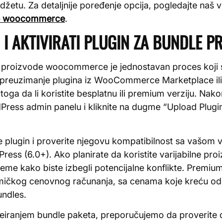
džetu. Za detaljnije poređenje opcija, pogledajte naš 
de woocommerce
.
 I AKTIVIRATI PLUGIN ZA BUNDLE P
le proizvode woocommerce je jednostavan proces koji 
je preuzimanje plugina iz WooCommerce Marketplace i
toga da li koristite besplatnu ili premium verziju. Nako
ess admin panelu i kliknite na dugme “Upload Plugin” 
ajte plugin i proverite njegovu kompatibilnost sa va
ess (6.0+). Ako planirate da koristite varijabilne pr
eme kako biste izbegli potencijalne konflikte. Premiu
mičkog cenovnog računanja, sa cenama koje kreću o
ndles.
reiranjem bundle paketa, preporučujemo da proverite 