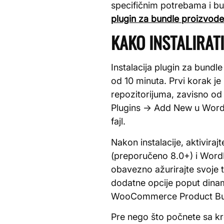
specifičnim potrebama i bu
plugin za bundle proizvo
KAKO INSTALIRATI
Instalacija plugin za bund
od 10 minuta. Prvi korak 
repozitorijuma, zavisno od 
Plugins → Add New u WordPr
fajl.
Nakon instalacije, aktivir
(preporučeno 8.0+) i WordPr
obavezno ažurirajte svoje t
dodatne opcije poput dina
WooCommerce Product Bu
Pre nego što počnete sa k