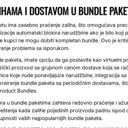
IHAMA I DOSTAVOM U BUNDLE PAKE
etu ima zasebno praćenje zaliha, što omogućava prec
zacije automatski blokira narudžbine ako je bilo koji 
gde kupci ne mogu dobiti kompletan bundle. Ovo je krit
vanje problema sa isporukom.
 paketa, imate opciju da ga postavite kao virtuelni p
i fizički proizvod sa grupnom cenom dostave koja se ra
vnice koje nude ponavljajuće narudžbine, integracij
reiranje bundle paketa sa periodičnim dostavama, št
roduct Bundles.
ama u bundle paketima zahteva redovno praćenje i ažu
eštenja kada zalihe pojedinih proizvoda padnu ispod
tupnosti vaših najpopularnijih bundle paketa.