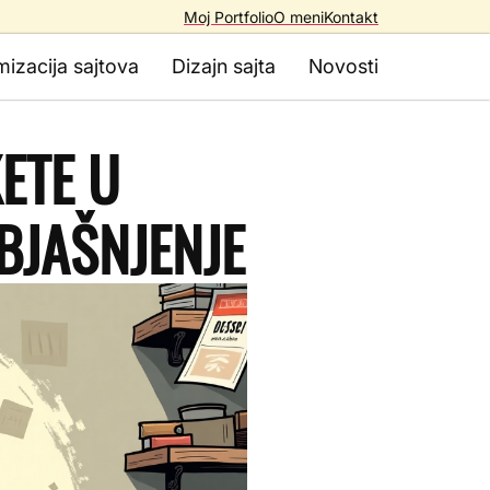
Moj Portfolio
O meni
Kontakt
mizacija sajtova
Dizajn sajta
Novosti
ETE U
JAŠNJENJE