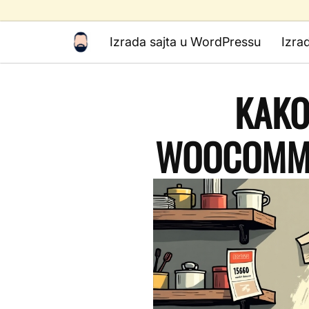
Izrada sajta u WordPressu
Izra
KAKO
WOOCOMME