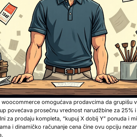
de woocommerce omogućava prodavcima da grupišu vi
istup povećava prosečnu vrednost narudžbine za 25% 
lni za prodaju kompleta, “kupuj X dobij Y” ponuda i 
lihama i dinamičko računanje cena čine ovu opciju ne
.