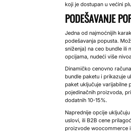
koji je dostupan u većini pl
PODEŠAVANJE PO
Jedna od najmoćnijih kara
podešavanja popusta. Možet
sniženja) na ceo bundle il
opcijama, nudeći više nivo
Dinamičko cenovno računanj
bundle paketu i prikazuje
paket uključuje varijabilne
pojedinačnih proizvoda, p
dodatnih 10-15%.
Naprednije opcije uključuj
uslovi, ili B2B cene prilag
proizvode woocommerce id