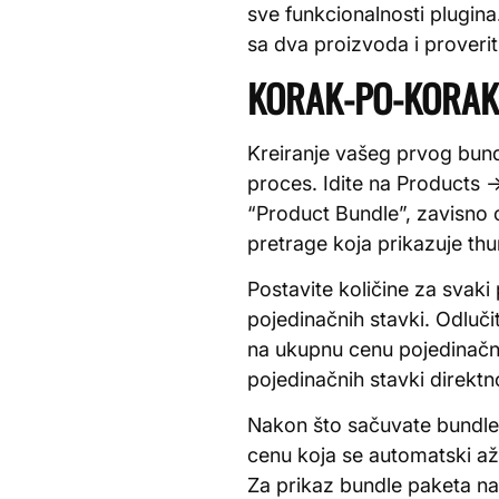
sve funkcionalnosti plugina
sa dva proizvoda i proveri
KORAK-PO-KORAK 
Kreiranje vašeg prvog bund
proces. Idite na Products 
“Product Bundle”, zavisno o
pretrage koja prikazuje thu
Postavite količine za svak
pojedinačnih stavki. Odluč
na ukupnu cenu pojedinačn
pojedinačnih stavki direktn
Nakon što sačuvate bundle 
cenu koja se automatski ažu
Za prikaz bundle paketa na