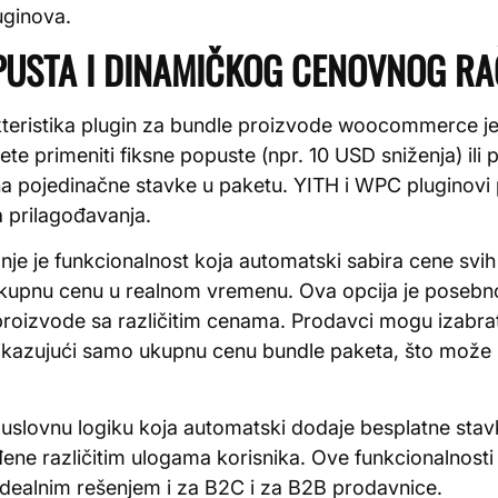
uginova.
PUSTA I DINAMIČKOG CENOVNOG R
kteristika plugin za bundle proizvode woocommerce je
e primeniti fiksne popuste (npr. 10 USD sniženja) ili
i na pojedinačne stavke u paketu. YITH i WPC pluginovi
a prilagođavanja.
e je funkcionalnost koja automatski sabira cene svih i
 ukupnu cenu u realnom vremenu. Ova opcija je posebn
 proizvode sa različitim cenama. Prodavci mogu izabrat
rikazujući samo ukupnu cenu bundle paketa, što može 
u uslovnu logiku koja automatski dodaje besplatne sta
ođene različitim ulogama korisnika. Ove funkcionalnosti
ealnim rešenjem i za B2C i za B2B prodavnice.