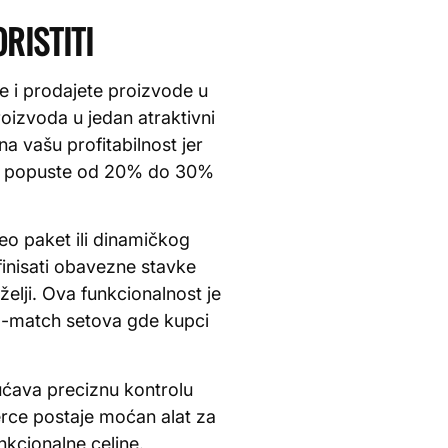
RISTITI
e i prodajete proizvode u
oizvoda u jedan atraktivni
a vašu profitabilnost jer
ju popuste od 20% do 30%
eo paket ili dinamičkog
inisati obavezne stavke
elji. Ova funkcionalnost je
d-match setova gde kupci
ućava preciznu kontrolu
rce postaje moćan alat za
nkcionalne celine.