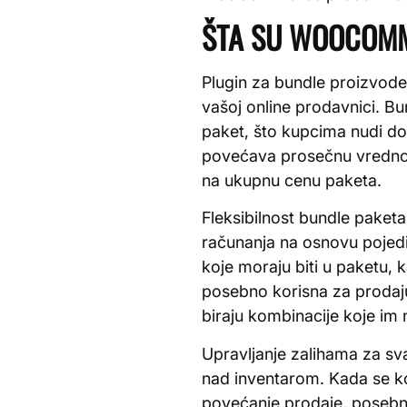
ŠTA SU WOOCOMME
Plugin za bundle proizvode
vašoj online prodavnici. B
paket, što kupcima nudi dod
povećava prosečnu vredno
na ukupnu cenu paketa.
Fleksibilnost bundle paket
računanja na osnovu pojedi
koje moraju biti u paketu, 
posebno korisna za prodaj
biraju kombinacije koje im 
Upravljanje zalihama za sv
nad inventarom. Kada se k
povećanje prodaje, posebno 