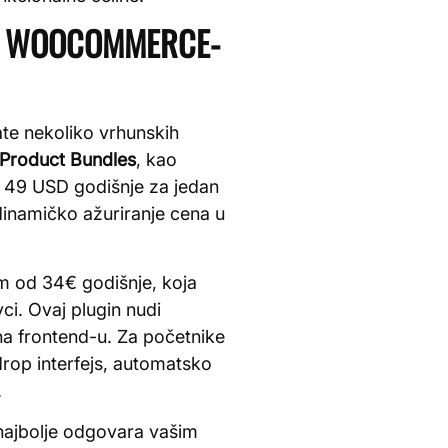
 U WOOCOMMERCE-
te nekoliko vrhunskih
roduct Bundles
, kao
a 49 USD godišnje za jedan
 dinamičko ažuriranje cena u
m od 34€ godišnje, koja
i. Ovaj plugin nudi
na frontend-u. Za početnike
rop interfejs, automatsko
.
 najbolje odgovara vašim