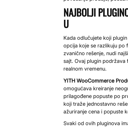
NAJBOLJI PLUGIN
U
Kada odlučujete koji plugi
opcija koje se razlikuju p
zvanično rešenje, nudi na
sajt. Ovaj plugin podržava 
realnom vremenu.
YITH WooCommerce Produ
omogućava kreiranje neogr
prilagođene popuste po pro
koji traže jednostavno reše
ažuriranje cena i popuste k
Svaki od ovih pluginova im