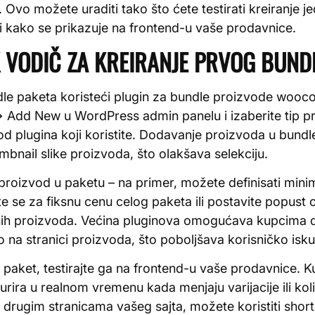
. Ovo možete uraditi tako što ćete testirati kreiranje
ti kako se prikazuje na frontend-u vaše prodavnice.
VODIČ ZA KREIRANJE PRVOG BUND
le paketa koristeći plugin za bundle proizvode wooco
→ Add New u WordPress admin panelu i izaberite tip pr
d plugina koji koristite. Dodavanje proizvoda u bundle 
mbnail slike proizvoda, što olakšava selekciju.
i proizvod u paketu – na primer, možete definisati mi
ite se za fiksnu cenu celog paketa ili postavite popus
ih proizvoda. Većina pluginova omogućava kupcima d
o na stranici proizvoda, što poboljšava korisničko isku
paket, testirajte ga na frontend-u vaše prodavnice. K
rira u realnom vremenu kada menjaju varijacije ili kol
 drugim stranicama vašeg sajta, možete koristiti sho