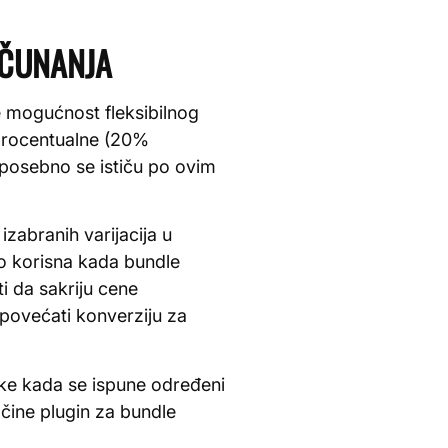
AČUNANJA
 mogućnost fleksibilnog
 procentualne (20%
 posebno se ističu po ovim
zabranih varijacija u
o korisna kada bundle
i da sakriju cene
povećati konverziju za
vke kada se ispune određeni
 čine plugin za bundle