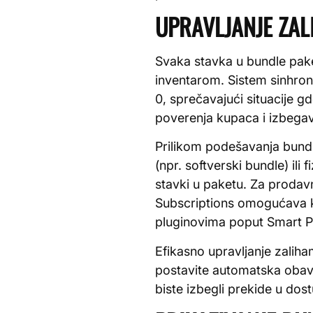
UPRAVLJANJE ZAL
Svaka stavka u bundle pak
inventarom. Sistem sinhroni
0, sprečavajući situacije 
poverenja kupaca i izbega
Prilikom podešavanja bundle
(npr. softverski bundle) il
stavki u paketu. Za proda
Subscriptions omogućava k
pluginovima poput Smart P
Efikasno upravljanje zalih
postavite automatska obav
biste izbegli prekide u dos