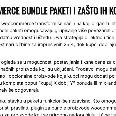
RCE BUNDLE PAKETI I ZAŠTO IH KO
 woocommerce transformiše način na koji organizujet
undle paketi omogućavaju grupisanje više povezanih pr
atnu vrednost i uštedu. Ova strategija direktno utiče n
st narudžbine za impresivnih 25%, dok kupci dobija
a ogleda se u mogućnosti postavljanja fiksne cene za c
načnih proizvoda koji su uključeni. Prodavci mogu def
kao i opcionalne proizvode koje kupci mogu dodati po ž
u kompleta poput “kupuj X dobij Y” ponuda ili mix-an
najviše odgovaraju.
aku stavku u paketu funkcioniše nezavisno, što omog
oristi pravilno, plugin za bundle proizvode woocomme
za proizvode koji se prirodno nadopunjuju ili čine fu