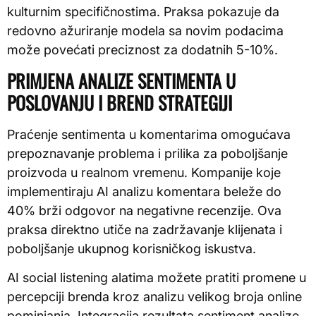
kulturnim specifičnostima. Praksa pokazuje da
redovno ažuriranje modela sa novim podacima
može povećati preciznost za dodatnih 5-10%.
PRIMJENA ANALIZE SENTIMENTA U
POSLOVANJU I BREND STRATEGIJI
Praćenje sentimenta u komentarima omogućava
prepoznavanje problema i prilika za poboljšanje
proizvoda u realnom vremenu. Kompanije koje
implementiraju AI analizu komentara beleže do
40% brži odgovor na negativne recenzije. Ova
praksa direktno utiče na zadržavanje klijenata i
poboljšanje ukupnog korisničkog iskustva.
AI social listening alatima možete pratiti promene u
percepciji brenda kroz analizu velikog broja online
pominjanja. Integracija rezultata sentiment analize