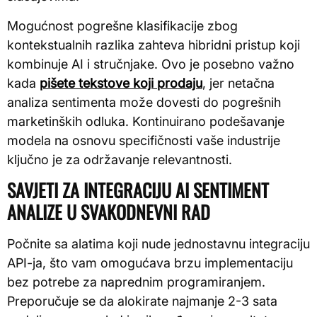
Mogućnost pogrešne klasifikacije zbog
kontekstualnih razlika zahteva hibridni pristup koji
kombinuje AI i stručnjake. Ovo je posebno važno
kada
pišete tekstove koji prodaju
, jer netačna
analiza sentimenta može dovesti do pogrešnih
marketinških odluka. Kontinuirano podešavanje
modela na osnovu specifičnosti vaše industrije
ključno je za održavanje relevantnosti.
SAVJETI ZA INTEGRACIJU AI SENTIMENT
ANALIZE U SVAKODNEVNI RAD
Počnite sa alatima koji nude jednostavnu integraciju
API-ja, što vam omogućava brzu implementaciju
bez potrebe za naprednim programiranjem.
Preporučuje se da alokirate najmanje 2-3 sata