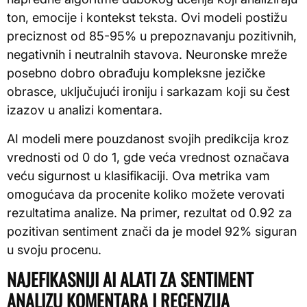
ton, emocije i kontekst teksta. Ovi modeli postižu
preciznost od 85-95% u prepoznavanju pozitivnih,
negativnih i neutralnih stavova. Neuronske mreže
posebno dobro obrađuju kompleksne jezičke
obrasce, uključujući ironiju i sarkazam koji su čest
izazov u analizi komentara.
AI modeli mere pouzdanost svojih predikcija kroz
vrednosti od 0 do 1, gde veća vrednost označava
veću sigurnost u klasifikaciji. Ova metrika vam
omogućava da procenite koliko možete verovati
rezultatima analize. Na primer, rezultat od 0.92 za
pozitivan sentiment znači da je model 92% siguran
u svoju procenu.
NAJEFIKASNIJI AI ALATI ZA SENTIMENT
ANALIZU KOMENTARA I RECENZIJA