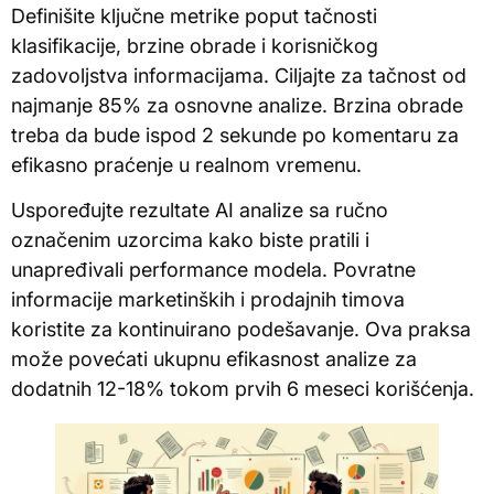
Definišite ključne metrike poput tačnosti
klasifikacije, brzine obrade i korisničkog
zadovoljstva informacijama. Ciljajte za tačnost od
najmanje 85% za osnovne analize. Brzina obrade
treba da bude ispod 2 sekunde po komentaru za
efikasno praćenje u realnom vremenu.
Uspoređujte rezultate AI analize sa ručno
označenim uzorcima kako biste pratili i
unapređivali performance modela. Povratne
informacije marketinških i prodajnih timova
koristite za kontinuirano podešavanje. Ova praksa
može povećati ukupnu efikasnost analize za
dodatnih 12-18% tokom prvih 6 meseci korišćenja.