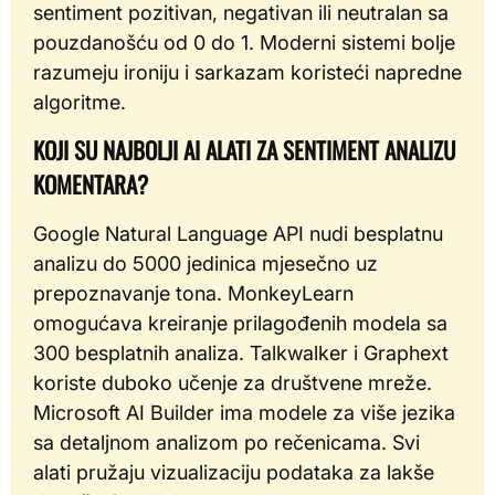
sentiment pozitivan, negativan ili neutralan sa
pouzdanošću od 0 do 1. Moderni sistemi bolje
razumeju ironiju i sarkazam koristeći napredne
algoritme.
KOJI SU NAJBOLJI AI ALATI ZA SENTIMENT ANALIZU
KOMENTARA?
Google Natural Language API nudi besplatnu
analizu do 5000 jedinica mjesečno uz
prepoznavanje tona. MonkeyLearn
omogućava kreiranje prilagođenih modela sa
300 besplatnih analiza. Talkwalker i Graphext
koriste duboko učenje za društvene mreže.
Microsoft AI Builder ima modele za više jezika
sa detaljnom analizom po rečenicama. Svi
alati pružaju vizualizaciju podataka za lakše