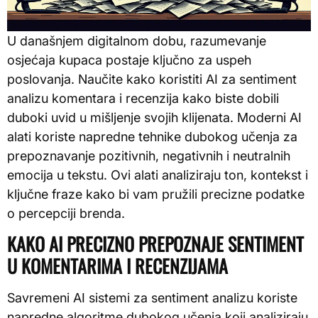
U današnjem digitalnom dobu, razumevanje
osjećaja kupaca postaje ključno za uspeh
poslovanja. Naučite kako koristiti AI za sentiment
analizu komentara i recenzija kako biste dobili
duboki uvid u mišljenje svojih klijenata. Moderni AI
alati koriste napredne tehnike dubokog učenja za
prepoznavanje pozitivnih, negativnih i neutralnih
emocija u tekstu. Ovi alati analiziraju ton, kontekst i
ključne fraze kako bi vam pružili precizne podatke
o percepciji brenda.
KAKO AI PRECIZNO PREPOZNAJE SENTIMENT
U KOMENTARIMA I RECENZIJAMA
Savremeni AI sistemi za sentiment analizu koriste
napredne algoritme dubokog učenja koji analiziraju