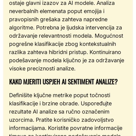
ostaje glavni izazov za AI modele. Analiza
neverbalnih elemenata poput emojija i
pravopisnih grešaka zahteva napredne
algoritme. Potrebna je ljudska intervencija za
održavanje relevantnosti modela. Mogućnost
pogrešne klasifikacije zbog kontekstualnih
razlika zahteva hibridni pristup. Kontinuirano
podešavanje modela ključno je za održavanje
visoke preciznosti analize.
KAKO MJERITI USPJEH AI SENTIMENT ANALIZE?
Definišite ključne metrike poput točnosti
klasifikacije i brzine obrade. Uspoređujte
rezultate AI analize sa ručno označenim
uzorcima. Pratite korisničko zadovoljstvo
informacijama. Koristite povratne informacije