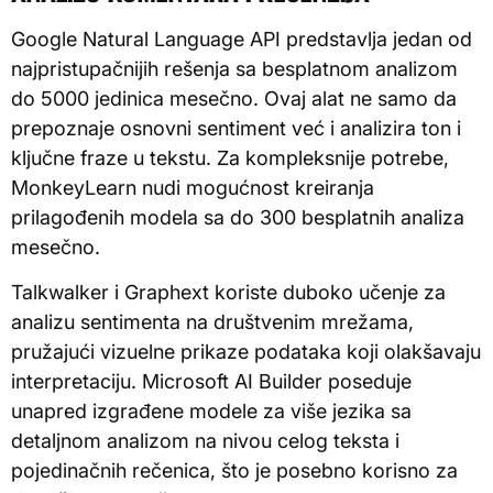
Google Natural Language API predstavlja jedan od
najpristupačnijih rešenja sa besplatnom analizom
do 5000 jedinica mesečno. Ovaj alat ne samo da
prepoznaje osnovni sentiment već i analizira ton i
ključne fraze u tekstu. Za kompleksnije potrebe,
MonkeyLearn nudi mogućnost kreiranja
prilagođenih modela sa do 300 besplatnih analiza
mesečno.
Talkwalker i Graphext koriste duboko učenje za
analizu sentimenta na društvenim mrežama,
pružajući vizuelne prikaze podataka koji olakšavaju
interpretaciju. Microsoft AI Builder poseduje
unapred izgrađene modele za više jezika sa
detaljnom analizom na nivou celog teksta i
pojedinačnih rečenica, što je posebno korisno za