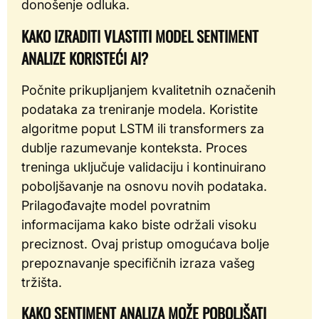
donošenje odluka.
KAKO IZRADITI VLASTITI MODEL SENTIMENT
ANALIZE KORISTEĆI AI?
Počnite prikupljanjem kvalitetnih označenih
podataka za treniranje modela. Koristite
algoritme poput LSTM ili transformers za
dublje razumevanje konteksta. Proces
treninga uključuje validaciju i kontinuirano
poboljšavanje na osnovu novih podataka.
Prilagođavajte model povratnim
informacijama kako biste održali visoku
preciznost. Ovaj pristup omogućava bolje
prepoznavanje specifičnih izraza vašeg
tržišta.
KAKO SENTIMENT ANALIZA MOŽE POBOLJŠATI