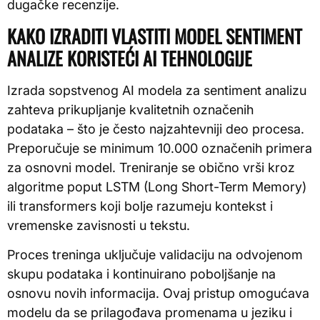
dugačke recenzije.
KAKO IZRADITI VLASTITI MODEL SENTIMENT
ANALIZE KORISTEĆI AI TEHNOLOGIJE
Izrada sopstvenog AI modela za sentiment analizu
zahteva prikupljanje kvalitetnih označenih
podataka – što je često najzahtevniji deo procesa.
Preporučuje se minimum 10.000 označenih primera
za osnovni model. Treniranje se obično vrši kroz
algoritme poput LSTM (Long Short-Term Memory)
ili transformers koji bolje razumeju kontekst i
vremenske zavisnosti u tekstu.
Proces treninga uključuje validaciju na odvojenom
skupu podataka i kontinuirano poboljšanje na
osnovu novih informacija. Ovaj pristup omogućava
modelu da se prilagođava promenama u jeziku i