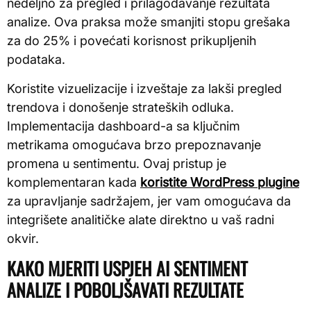
nedeljno za pregled i prilagođavanje rezultata
analize. Ova praksa može smanjiti stopu grešaka
za do 25% i povećati korisnost prikupljenih
podataka.
Koristite vizuelizacije i izveštaje za lakši pregled
trendova i donošenje strateških odluka.
Implementacija dashboard-a sa ključnim
metrikama omogućava brzo prepoznavanje
promena u sentimentu. Ovaj pristup je
komplementaran kada
koristite WordPress plugine
za upravljanje sadržajem, jer vam omogućava da
integrišete analitičke alate direktno u vaš radni
okvir.
KAKO MJERITI USPJEH AI SENTIMENT
ANALIZE I POBOLJŠAVATI REZULTATE