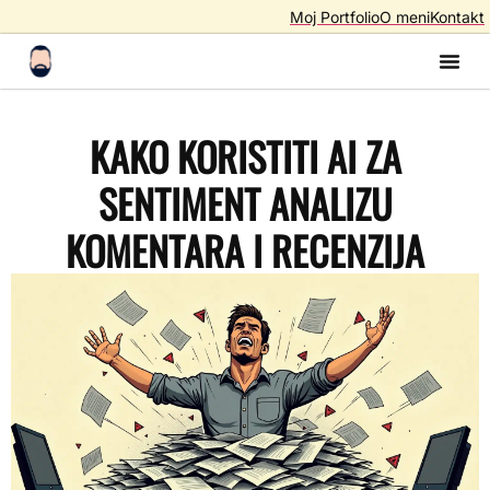
Moj Portfolio
O meni
Kontakt
Izrada S
Izrada 
AI A
SEO – Optimiza
KAKO KORISTITI AI ZA
SENTIMENT ANALIZU
KOMENTARA I RECENZIJA