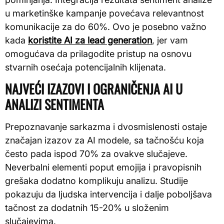
u marketinške kampanje povećava relevantnost
komunikacije za do 60%. Ovo je posebno važno
kada
koristite AI za lead generation
, jer vam
omogućava da prilagodite pristup na osnovu
stvarnih osećaja potencijalnih klijenata.
NAJVEĆI IZAZOVI I OGRANIČENJA AI U
ANALIZI SENTIMENTA
Prepoznavanje sarkazma i dvosmislenosti ostaje
značajan izazov za AI modele, sa tačnošću koja
često pada ispod 70% za ovakve slučajeve.
Neverbalni elementi poput emojija i pravopisnih
grešaka dodatno komplikuju analizu. Studije
pokazuju da ljudska intervencija i dalje poboljšava
tačnost za dodatnih 15-20% u složenim
slučajevima.