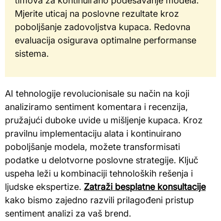
timova za kontinuirano podešavanje modela.
Mjerite uticaj na poslovne rezultate kroz
poboljšanje zadovoljstva kupaca. Redovna
evaluacija osigurava optimalne performanse
sistema.
AI tehnologije revolucionisale su način na koji
analiziramo sentiment komentara i recenzija,
pružajući duboke uvide u mišljenje kupaca. Kroz
pravilnu implementaciju alata i kontinuirano
poboljšanje modela, možete transformisati
podatke u delotvorne poslovne strategije. Ključ
uspeha leži u kombinaciji tehnoloških rešenja i
ljudske ekspertize.
Zatraži besplatne konsultacije
kako bismo zajedno razvili prilagođeni pristup
sentiment analizi za vaš brend.