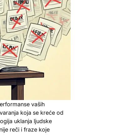
performanse vaših
tvaranja koja se kreće od
gija uklanja ljudske
ije reči i fraze koje