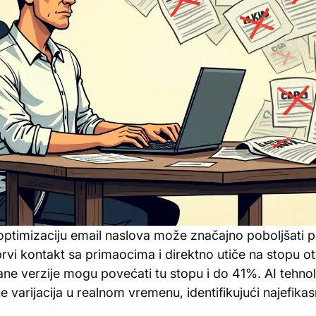
a optimizaciju email naslova može značajno poboljšati 
 prvi kontakt sa primaocima i direktno utiče na stopu o
e verzije mogu povećati tu stopu i do 41%. AI tehnolo
e varijacija u realnom vremenu, identifikujući najefikasn