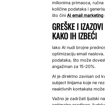
milionima primaoca, ručna 
količine podataka i generis
što čini
AI email marketing
GREŠKE I IZAZOVI
KAKO IH IZBEĆI
Iako AI nudi brojne prednos
optimizaciju email naslova.
podataka, što može dovesti
angažman za 15-20%.
AI je direktno zavisan od k
subject linijama koje ne r
neaktivnih kontakata može
Važno je zadržati ljudski n
optimalne predloge, ljudska