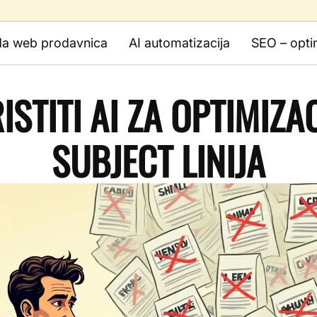
da web prodavnica
AI automatizacija
SEO – opti
STITI AI ZA OPTIMIZA
SUBJECT LINIJA