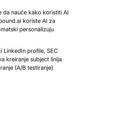
 da nauče kako koristiti AI
bound.ai koriste AI za
omatski personalizuju
ći LinkedIn profile, SEC
kreiranje subject linija
anje (A/B testiranje)