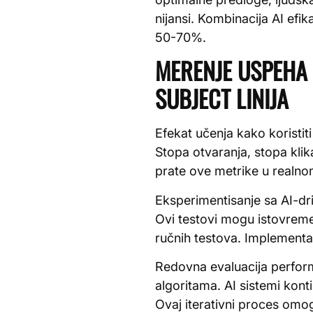
nijansi. Kombinacija AI efik
50-70%.
MERENJE USPEHA 
SUBJECT LINIJA
Efekat učenja kako koristiti
Stopa otvaranja, stopa klik
prate ove metrike u realno
Eksperimentisanje sa AI-dri
Ovi testovi mogu istovremeno
ručnih testova. Implement
Redovna evaluacija performa
algoritama. AI sistemi kon
Ovaj iterativni proces omo