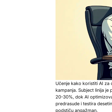
Učenje kako koristiti AI z
kampanja. Subject linija je
20-30%, dok AI optimizovan
predrasude i testira desetin
podstiču angažman.