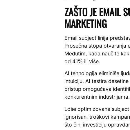
ZAŠTO JE EMAIL S
MARKETING
Email subject linija predsta
Prosečna stopa otvaranja e
Međutim, kada naučite kako 
od 41% ili više.
AI tehnologija eliminiše lj
intuiciju, AI testira desetin
pristup omogućava identifik
konkurentnim industrijama.
Loše optimizovane subject l
ignorisan, troškovi kampanj
što čini investiciju opravd