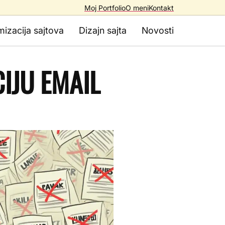
Moj Portfolio
O meni
Kontakt
mizacija sajtova
Dizajn sajta
Novosti
CIJU EMAIL