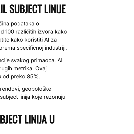
L SUBJECT LINIJE
ičina podataka o
d 100 različitih izvora kako
ite kako koristiti AI za
prema specifičnoj industriji.
ncije svakog primaoca. AI
drugih metrika. Ovaj
ću od preko 85%.
 trendovi, geopološke
ubject linija koje rezonuju
BJECT LINIJA U