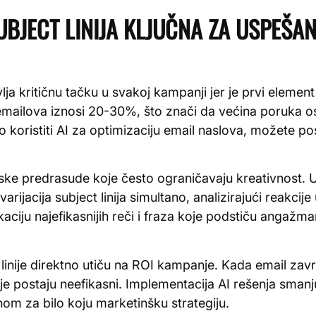
UBJECT LINIJA KLJUČNA ZA USPEŠAN
vlja kritičnu tačku u svakoj kampanji jer je prvi element
mailova iznosi 20-30%, što znači da većina poruka os
koristiti AI za optimizaciju email naslova, možete pos
udske predrasude koje često ograničavaju kreativnost.
e varijacija subject linija simultano, analizirajući reakc
aciju najefikasnijih reči i fraza koje podstiču angažm
inije direktno utiču na ROI kampanje. Kada email završ
e postaju neefikasni. Implementacija AI rešenja smanj
anom za bilo koju marketinšku strategiju.