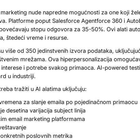
l marketing nude napredne mogućnosti za one koji žele
ova. Platforme poput Salesforce Agentforce 360 i Auto
oje povećavaju stopu odgovora za 35-50%. Ovi alati aut
, štedeći vreme i resurse.
išu više od 350 jedinstvenih izvora podataka, uključuju
ruštvenim mrežama. Ova hiperpersonalizacija omogućava 
interese i potrebe svakog primaoca. AI-powered testir
rd u industriji.
reba tražiti u AI alatima uključuju:
 vremena za slanje emaila po pojedinačnom primaocu
desetina varijacija subject linija
ećim email marketing platformama
zveštavanje
onkretnih poslovnih metrika