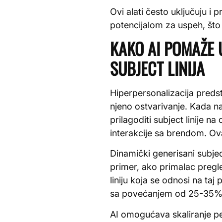
Ovi alati često uključuju i 
potencijalom za uspeh, što
KAKO AI POMAŽE 
SUBJECT LINIJA
Hiperpersonalizacija predsta
njeno ostvarivanje. Kada na
prilagoditi subject linije
interakcije sa brendom. O
Dinamički generisani subj
primer, ako primalac pregl
liniju koja se odnosi na taj
sa povećanjem od 25-35%
AI omogućava skaliranje per