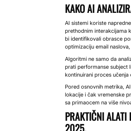
KAKO AI ANALIZIR
AI sistemi koriste napredn
prethodnim interakcijama ko
bi identifikovali obrasce p
optimizaciju email naslova, 
Algoritmi ne samo da anali
prati performanse subject l
kontinuirani proces učenj
Pored osnovnih metrika, AI 
lokacije i čak vremenske pr
sa primaocem na više nivo
PRAKTIČNI ALATI 
2025.