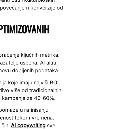
 sa povećanjem konverzije od
PTIMIZOVANIH
praćenje ključnih metrika.
zatelje uspeha. AI alati
snovu dobijenih podataka.
ja koje imaju najviši ROI.
divo više od tradicionalnih
st kampanje za 40-60%.
 pomaže u rafinisanju
 tačnost tokom vremena.
 čini
AI copywriting
sve