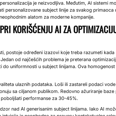
personalizacija je neizvodljiva. Međutim, AI sistemi 
ati personalizovane subject linije za svakog primaoca
neophodnim alatom za moderne kompanije.
 PRI KORIŠĆENJU AI ZA OPTIMIZACIJU
ti, postoje određeni izazovi koje treba razumeti kada u
 Jedan od najčešćih problema je preterana optimizacija
 do uniformnosti u subject linijama. Ova homogenost 
valiteta ulaznih podataka. Loši ili zastareli podaci vod
ezonuju sa ciljanom publikom. Redovno ažuriranje baze 
 poboljšati performanse za 30-45%.
adzor nad AI generisanim subject linijama. Iako AI može
 intuicija je neophodna za proveru kontekstualne relev