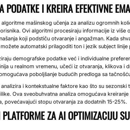
A PODATKE I KREIRA EFEKTIVNE EMAI
e algoritme mašinskog učenja za analizu ogromnih kol
risnika. Ovi algoritmi procesiraju informacije iz više o
onašanja koji podstiču otvaranje i angažman. Kada shvat
možete automatski prilagoditi ton i jezik subject linije 
ziraju demografske podatke već i individualne prefere
inija u realnom vremenu, učeći iz otvaranja, klikova i 
a omogućava poboljšanje budućih predloga sa tačnoš
analizira i kontekstualne faktore kao što su sezonski
ilike. Ova sveobuhvatna analiza omogućava kreiranje s
a, povećavajući stopu otvaranja za dodatnih 15-25%.
I PLATFORME ZA AI OPTIMIZACIJU SU