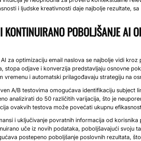
asnosti i ljudske kreativnosti daje najbolje rezultate,
I KONTINUIRANO POBOLJŠANJE AI O
 AI za optimizaciju email naslova se najbolje vidi kroz 
a, stopa odjave i konverzija predstavljaju osnovne poka
m vremenu i automatski prilagođavaju strategiju na o
ven A/B testovima omogućava identifikaciju subject lini
 analizirati do 50 različitih varijacija, što je neupore
acija ovakvih testova može povećati ukupnu efikasno
nsi i uključivanje povratnih informacija od korisnika
tinuirano uče iz novih podataka, poboljšavajući svoju
gućava postepeno poboljšanje poslovnih rezultata, što