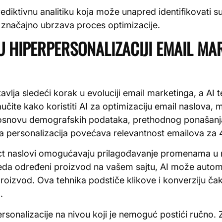
prediktivnu analitiku koja može unapred identifikovati su
 značajno ubrzava proces optimizacije.
U HIPERPERSONALIZACIJI EMAIL MA
vlja sledeći korak u evoluciji email marketinga, a AI t
učite kako koristiti AI za optimizaciju email naslova,
 na osnovu demografskih podataka, prethodnog ponašanj
va personalizacija povećava relevantnost emailova za
ect naslovi omogućavaju prilagođavanje promenama u
eda određeni proizvod na vašem sajtu, AI može automa
 proizvod. Ova tehnika podstiče klikove i konverziju ča
.
sonalizacije na nivou koji je nemoguć postići ručno. Za 