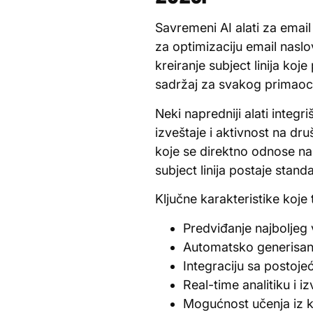
Savremeni AI alati za emai
za optimizaciju email nasl
kreiranje subject linija k
sadržaj za svakog primaoca
Neki napredniji alati integr
izveštaje i aktivnost na d
koje se direktno odnose na 
subject linija postaje standa
Ključne karakteristike koje t
Predviđanje najboljeg
Automatsko generisanje 
Integraciju sa postoj
Real-time analitiku i i
Mogućnost učenja iz k