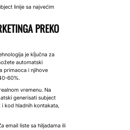
bject linije sa najvećim
RKETINGA PREKO
ehnologija je kĺjučna za
 možete automatski
a primaoca i njihove
 40-60%.
 realnom vremenu. Na
tski generisati subject
k i kod hladnih kontakata,
email liste sa hiljadama ili