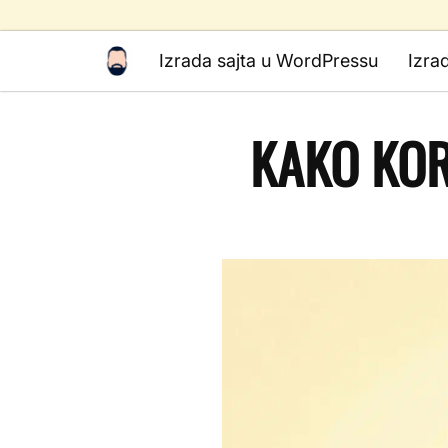
Izrada sajta u WordPressu
Izra
KAKO KORI