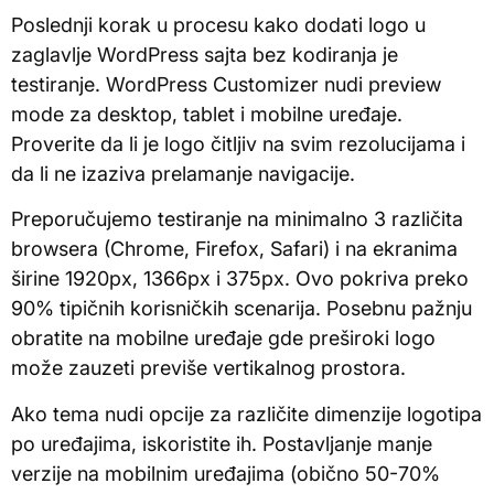
Poslednji korak u procesu kako dodati logo u
zaglavlje WordPress sajta bez kodiranja je
testiranje. WordPress Customizer nudi preview
mode za desktop, tablet i mobilne uređaje.
Proverite da li je logo čitljiv na svim rezolucijama i
da li ne izaziva prelamanje navigacije.
Preporučujemo testiranje na minimalno 3 različita
browsera (Chrome, Firefox, Safari) i na ekranima
širine 1920px, 1366px i 375px. Ovo pokriva preko
90% tipičnih korisničkih scenarija. Posebnu pažnju
obratite na mobilne uređaje gde preširoki logo
može zauzeti previše vertikalnog prostora.
Ako tema nudi opcije za različite dimenzije logotipa
po uređajima, iskoristite ih. Postavljanje manje
verzije na mobilnim uređajima (obično 50-70%