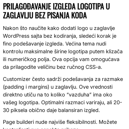
PRILAGOĐAVANJE IZGLEDA LOGOTIPA U
ZAGLAVLJU BEZ PISANJA KODA
Nakon što naučite kako dodati logo u zaglavlje
WordPress sajta bez kodiranja, sledeći korak je
fino podešavanje izgleda. Većina tema nudi
kontrolu maksimalne širine logotipa putem klizača
ili numeričkog polja. Ova opcija vam omogućava
da prilagodite veličinu bez ručnog CSS-a.
Customizer često sadrži podešavanja za razmake
(padding i margins) u zaglavlju. Ove vrednosti
direktno utiču na to koliko “vazduha” ima oko
vašeg logotipa. Optimalni razmaci variraju, ali 20-
30 piksela obično daje balansiran izgled.
Page builderi nude najviše fleksibilnosti. Možete