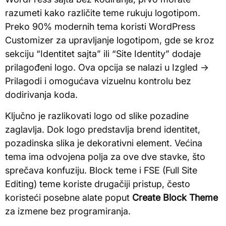
razumeti kako različite teme rukuju logotipom.
Preko 90% modernih tema koristi WordPress
Customizer za upravljanje logotipom, gde se kroz
sekciju “Identitet sajta” ili “Site Identity” dodaje
prilagođeni logo. Ova opcija se nalazi u Izgled →
Prilagodi i omogućava vizuelnu kontrolu bez
dodirivanja koda.
Ključno je razlikovati logo od slike pozadine
zaglavlja. Dok logo predstavlja brend identitet,
pozadinska slika je dekorativni element. Većina
tema ima odvojena polja za ove dve stavke, što
sprečava konfuziju. Block teme i FSE (Full Site
Editing) teme koriste drugačiji pristup, često
koristeći posebne alate poput
Create Block Theme
za izmene bez programiranja.