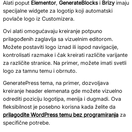
Alati poput
Elementor
,
GenerateBlocks
i
Brizy
imaju
specijalne widgete za logotip koji automatski
povlače logo iz Customizera.
Ovi alati omogućavaju kreiranje potpuno
prilagođenih zaglavlja sa vizuelnim editorom.
Možete postaviti logo iznad ili ispod navigacije,
kontrolisati razmake i čak kreirati različite varijante
za različite stranice. Na primer, možete imati svetli
logo za tamnu temu i obrnuto.
GeneratePress tema, na primer, dozvoljava
kreiranje header elemenata gde možete vizuelno
odrediti poziciju logotipa, menija i dugmadi. Ova
fleksibilnost je posebno korisna kada želite da
prilagodite WordPress temu bez programiranja
za
specifične potrebe.