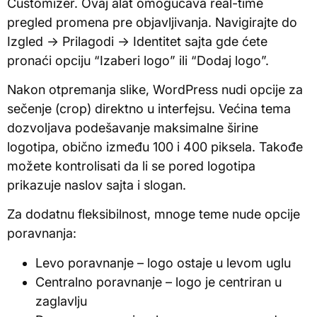
Customizer. Ovaj alat omogućava real-time
pregled promena pre objavljivanja. Navigirajte do
Izgled → Prilagodi → Identitet sajta gde ćete
pronaći opciju “Izaberi logo” ili “Dodaj logo”.
Nakon otpremanja slike, WordPress nudi opcije za
sečenje (crop) direktno u interfejsu. Većina tema
dozvoljava podešavanje maksimalne širine
logotipa, obično između 100 i 400 piksela. Takođe
možete kontrolisati da li se pored logotipa
prikazuje naslov sajta i slogan.
Za dodatnu fleksibilnost, mnoge teme nude opcije
poravnanja:
Levo poravnanje – logo ostaje u levom uglu
Centralno poravnanje – logo je centriran u
zaglavlju