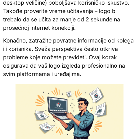
desktop veličine) poboljšava korisničko iskustvo.
Takođe proverite vreme učitavanja – logo bi
trebalo da se učita za manje od 2 sekunde na
prosečnoj internet konekciji.
Konačno, zatražite povratne informacije od kolega
ili korisnika. Sveža perspektiva često otkriva
probleme koje možete prevideti. Ovaj korak
osigurava da vaš logo izgleda profesionalno na
svim platformama i uređajima.