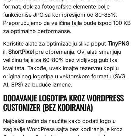
format, dok za fotografske elemente bolje
funkcioniše JPG sa kompresijom od 80-85%.
Preporučujemo da veličina fajla bude ispod 100 KB
za optimalno performanse.
Koristite alate za optimizaciju slika poput
TinyPNG
ili
ShortPixel
pre otpremanja. Ovi alati smanjuju
veličinu fajla za 60-80% bez vidljivog gubitka
kvaliteta. Takođe, uvek imajte rezervnu kopiju
originalnog logotipa u vektorskom formatu (SVG,
AI, EPS) za buduće izmene.
DODAVANJE LOGOTIPA KROZ WORDPRESS
CUSTOMIZER (BEZ KODIRANJA)
Najčešći način da naučite kako dodati logo u
zaglavlje WordPress sajta bez kodiranja je kroz