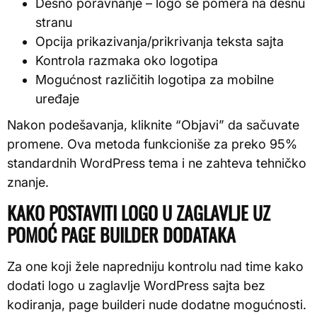
Desno poravnanje – logo se pomera na desnu
stranu
Opcija prikazivanja/prikrivanja teksta sajta
Kontrola razmaka oko logotipa
Mogućnost različitih logotipa za mobilne
uređaje
Nakon podešavanja, kliknite “Objavi” da sačuvate
promene. Ova metoda funkcioniše za preko 95%
standardnih WordPress tema i ne zahteva tehničko
znanje.
KAKO POSTAVITI LOGO U ZAGLAVLJE UZ
POMOĆ PAGE BUILDER DODATAKA
Za one koji žele napredniju kontrolu nad time kako
dodati logo u zaglavlje WordPress sajta bez
kodiranja, page builderi nude dodatne mogućnosti.