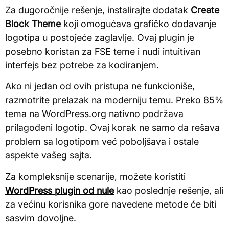
Za dugoročnije rešenje, instalirajte dodatak
Create
Block Theme
koji omogućava grafičko dodavanje
logotipa u postojeće zaglavlje. Ovaj plugin je
posebno koristan za FSE teme i nudi intuitivan
interfejs bez potrebe za kodiranjem.
Ako ni jedan od ovih pristupa ne funkcioniše,
razmotrite prelazak na moderniju temu. Preko 85%
tema na WordPress.org nativno podržava
prilagođeni logotip. Ovaj korak ne samo da rešava
problem sa logotipom već poboljšava i ostale
aspekte vašeg sajta.
Za kompleksnije scenarije, možete koristiti
WordPress plugin od nule
kao poslednje rešenje, ali
za većinu korisnika gore navedene metode će biti
sasvim dovoljne.