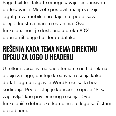
Page builderi takođe omogućavaju responsivno
podešavanje. Možete postaviti manju verziju
logotipa za mobilne uređaje, što poboljšava
preglednost na manjim ekranima. Ova
funkcionalnost je dostupna u preko 80%
popularnih page builder dodataka.
REŠENJA KADA TEMA NEMA DIREKTNU
OPCIJU ZA LOGO U HEADERU
U retkim slučajevima kada tema ne nudi direktnu
opciju za logo, postoje kreativna rešenja kako
dodati logo u zaglavlje WordPress sajta bez
kodiranja. Prvi pristup je korišćenje opcije “Slika
zaglavlja” kao privremenog rešenja. Ovo
funkcioniše dobro ako kombinujete logo sa čistom
pozadinom.