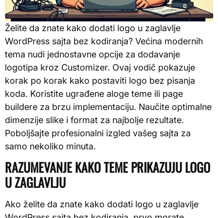
Želite da znate kako dodati logo u zaglavlje
WordPress sajta bez kodiranja? Većina modernih
tema nudi jednostavne opcije za dodavanje
logotipa kroz Customizer. Ovaj vodič pokazuje
korak po korak kako postaviti logo bez pisanja
koda. Koristite ugrađene aloge teme ili page
buildere za brzu implementaciju. Naučite optimalne
dimenzije slike i format za najbolje rezultate.
Poboljšajte profesionalni izgled vašeg sajta za
samo nekoliko minuta.
RAZUMEVANJE KAKO TEME PRIKAZUJU LOGO
U ZAGLAVLJU
Ako želite da znate kako dodati logo u zaglavlje
WordPress sajta bez kodiranja, prvo morate