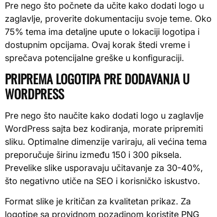
Pre nego što počnete da učite kako dodati logo u
zaglavlje, proverite dokumentaciju svoje teme. Oko
75% tema ima detaljne upute o lokaciji logotipa i
dostupnim opcijama. Ovaj korak štedi vreme i
sprečava potencijalne greške u konfiguraciji.
PRIPREMA LOGOTIPA PRE DODAVANJA U
WORDPRESS
Pre nego što naučite kako dodati logo u zaglavlje
WordPress sajta bez kodiranja, morate pripremiti
sliku. Optimalne dimenzije variraju, ali većina tema
preporučuje širinu između 150 i 300 piksela.
Prevelike slike usporavaju učitavanje za 30-40%,
što negativno utiče na SEO i korisničko iskustvo.
Format slike je kritičan za kvalitetan prikaz. Za
logotipe sa providnom pozadinom koristite PNG