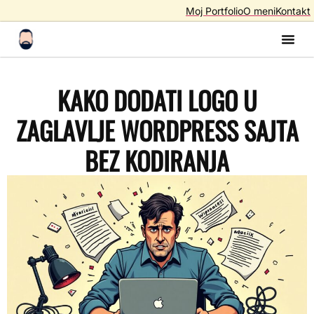
Moj Portfolio
O meni
Kontakt
Izrada S
Izrada 
AI A
SEO – Optimiza
KAKO DODATI LOGO U
ZAGLAVLJE WORDPRESS SAJTA
BEZ KODIRANJA