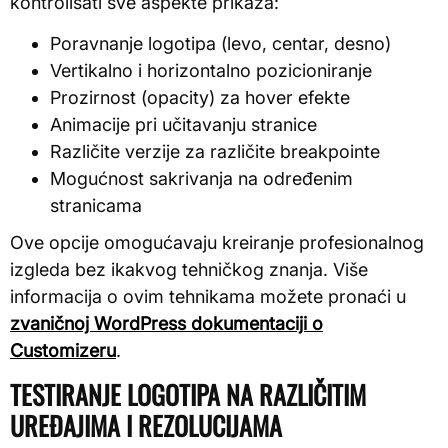
kontrolisati sve aspekte prikaza:
Poravnanje logotipa (levo, centar, desno)
Vertikalno i horizontalno pozicioniranje
Prozirnost (opacity) za hover efekte
Animacije pri učitavanju stranice
Različite verzije za različite breakpointe
Mogućnost sakrivanja na određenim
stranicama
Ove opcije omogućavaju kreiranje profesionalnog
izgleda bez ikakvog tehničkog znanja. Više
informacija o ovim tehnikama možete pronaći u
zvaničnoj WordPress dokumentaciji o
Customizeru
.
TESTIRANJE LOGOTIPA NA RAZLIČITIM
UREĐAJIMA I REZOLUCIJAMA