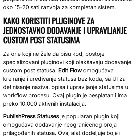
oko 15-20 sati razvoja za kompletan sistem.
KAKO KORISTITI PLUGINOVE ZA
JEDNOSTAVNO DODAVANJE I UPRAVLJANJE
CUSTOM POST STATUSIMA
Za one koji ne žele da pišu kod, postoje
specjalizovani pluginovi koji olakšavaju dodavanje
custom post statusa.
Edit Flow
omogućava
kreiranje i uređivanje statusa bez koda, sa UI za
definisanje naziva, opisa i upravljanje statusima u
workflow procesu. Ovaj plugin je besplatan i ima
preko 10.000 aktivnih instalacija.
PublishPress Statuses
je popularan plugin koji
omogućava dodavanje neograničenog broja
prilagođenih statusa. Ovaj alat dodeljuje boje i