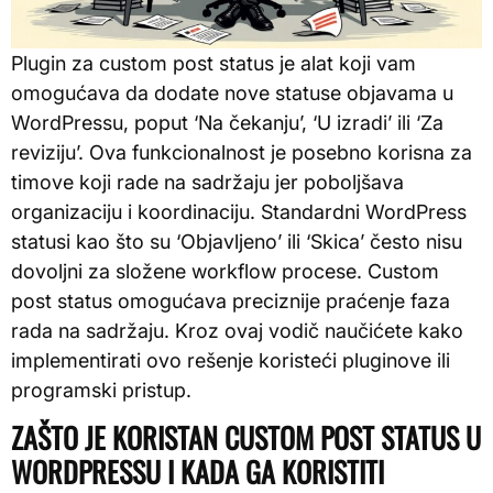
Plugin za custom post status je alat koji vam
omogućava da dodate nove statuse objavama u
WordPressu, poput ‘Na čekanju’, ‘U izradi’ ili ‘Za
reviziju’. Ova funkcionalnost je posebno korisna za
timove koji rade na sadržaju jer poboljšava
organizaciju i koordinaciju. Standardni WordPress
statusi kao što su ‘Objavljeno’ ili ‘Skica’ često nisu
dovoljni za složene workflow procese. Custom
post status omogućava preciznije praćenje faza
rada na sadržaju. Kroz ovaj vodič naučićete kako
implementirati ovo rešenje koristeći pluginove ili
programski pristup.
ZAŠTO JE KORISTAN CUSTOM POST STATUS U
WORDPRESSU I KADA GA KORISTITI