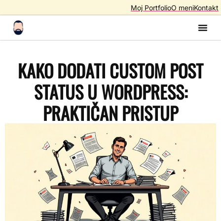
Moj Portfolio
O meni
Kontakt
Izrada S
Izrada 
AI A
SEO – Optimiza
KAKO DODATI CUSTOM POST
STATUS U WORDPRESS:
PRAKTIČAN PRISTUP