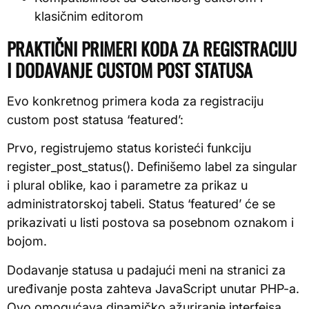
klasičnim editorom
PRAKTIČNI PRIMERI KODA ZA REGISTRACIJU
I DODAVANJE CUSTOM POST STATUSA
Evo konkretnog primera koda za registraciju
custom post statusa ‘featured’:
Prvo, registrujemo status koristeći funkciju
register_post_status(). Definišemo label za singular
i plural oblike, kao i parametre za prikaz u
administratorskoj tabeli. Status ‘featured’ će se
prikazivati u listi postova sa posebnom oznakom i
bojom.
Dodavanje statusa u padajući meni na stranici za
uređivanje posta zahteva JavaScript unutar PHP-a.
Ovo omogućava dinamičko ažuriranje interfejsa