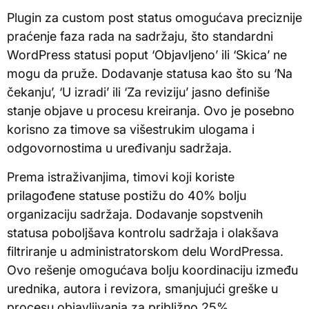
Plugin za custom post status omogućava preciznije
praćenje faza rada na sadržaju, što standardni
WordPress statusi poput ‘Objavljeno’ ili ‘Skica’ ne
mogu da pruže. Dodavanje statusa kao što su ‘Na
čekanju’, ‘U izradi’ ili ‘Za reviziju’ jasno definiše
stanje objave u procesu kreiranja. Ovo je posebno
korisno za timove sa višestrukim ulogama i
odgovornostima u uređivanju sadržaja.
Prema istraživanjima, timovi koji koriste
prilagođene statuse postižu do 40% bolju
organizaciju sadržaja. Dodavanje sopstvenih
statusa poboljšava kontrolu sadržaja i olakšava
filtriranje u administratorskom delu WordPressa.
Ovo rešenje omogućava bolju koordinaciju između
urednika, autora i revizora, smanjujući greške u
procesu objavljivanja za približno 25%.