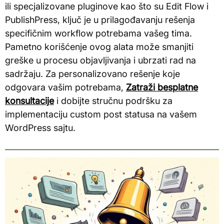
ili specjalizovane pluginove kao što su Edit Flow i
PublishPress, ključ je u prilagođavanju rešenja
specifičnim workflow potrebama vašeg tima.
Pametno korišćenje ovog alata može smanjiti
greške u procesu objavljivanja i ubrzati rad na
sadržaju. Za personalizovano rešenje koje
odgovara vašim potrebama,
Zatraži besplatne
konsultacije
i dobijte stručnu podršku za
implementaciju custom post statusa na vašem
WordPress sajtu.