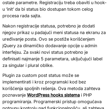
ostale parametre. Registraciju treba obaviti u hook-
u ‘init’ da bi status bio dostupan tokom celog
procesa rada sajta.
Nakon registracije statusa, potrebno je dodati
njegov prikaz u padajući meni statusa na ekranu za
uređivanje posta. Ovo se postiže korišćenjem
jQuery za dinamičko dodavanje opcije u admin
interfejsu. Za svaki novi status potrebno je
definisati najmanje 5 parametara, uključujući label
za singular i plural oblike.
Plugin za custom post status može se
implementirati i kroz programski kod bez
korišćenja spoljnih rešenja. Ova metoda zahteva
poznavanje
WordPress hooks sistema
i PHP
programiranja. Programerski pristup omogućava
potpunu kontrolu nad funkcionalnošću, ali zahteva