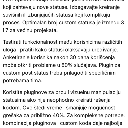
koji zahtevaju nove statuse. Izbegavajte kreiranje
suvišnih ili zbunjujućih statusa koji komplikuju
proces. Optimalan broj custom statusa je između 3
i 7 za većinu projekata.
Testirati funkcionalnost među korisnicima različitih
uloga i pratiti kako statusi olakšavaju uređivanje.
Anketiranje korisnika nakon 30 dana korišćenja
može otkriti probleme u 80% slučajeva. Plugin za
custom post status treba prilagoditi specifičnim
potrebama tima.
Koristite pluginove za brzu i vizuelnu manipulaciju
statusima ako nije neophodno kreirati rešenja
kodom. Ovo štedi vreme i smanjuje mogućnost
grešaka za približno 40%. Za kompleksne potrebe,
kombinacija pluginova i custom koda daje najbolje