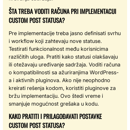
ŠTA TREBA VODITI RAČUNA PRI IMPLEMENTACIJI
CUSTOM POST STATUSA?
Pre implementacije treba jasno definisati svrhu
i workflow koji zahtevaju nove statuse.
Testirati funkcionalnost među korisnicima
različitih uloga. Pratiti kako statusi olakšavaju
ili otežavaju uređivanje sadržaja. Voditi računa
o kompatibilnosti sa ažuriranjima WordPress-
a i aktivnih pluginova. Ako nije neophodno
kreirati rešenja kodom, koristiti pluginove za
bržu implementaciju. Ovo štedi vreme i
smanjuje mogućnost grešaka u kodu.
KAKO PRATITI I PRILAGOĐAVATI POSTAVKE
CUSTOM POST STATUSA?