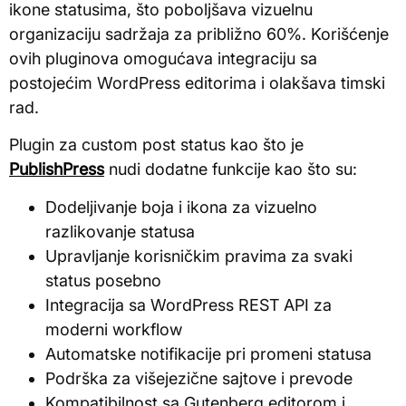
ikone statusima, što poboljšava vizuelnu
organizaciju sadržaja za približno 60%. Korišćenje
ovih pluginova omogućava integraciju sa
postojećim WordPress editorima i olakšava timski
rad.
Plugin za custom post status kao što je
PublishPress
nudi dodatne funkcije kao što su:
Dodeljivanje boja i ikona za vizuelno
razlikovanje statusa
Upravljanje korisničkim pravima za svaki
status posebno
Integracija sa WordPress REST API za
moderni workflow
Automatske notifikacije pri promeni statusa
Podrška za višejezične sajtove i prevode
Kompatibilnost sa Gutenberg editorom i