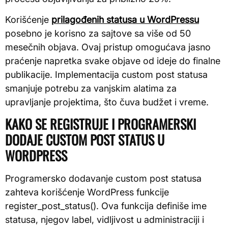
Korišćenje
prilagođenih statusa u WordPressu
posebno je korisno za sajtove sa više od 50
mesečnih objava. Ovaj pristup omogućava jasno
praćenje napretka svake objave od ideje do finalne
publikacije. Implementacija custom post statusa
smanjuje potrebu za vanjskim alatima za
upravljanje projektima, što čuva budžet i vreme.
KAKO SE REGISTRUJE I PROGRAMERSKI
DODAJE CUSTOM POST STATUS U
WORDPRESS
Programersko dodavanje custom post statusa
zahteva korišćenje WordPress funkcije
register_post_status(). Ova funkcija definiše ime
statusa, njegov label, vidljivost u administraciji i