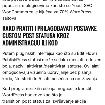
popularnim pluginovima kao što su Yoast SEO i
WooCommerce je ključna za 70% WordPress
sajtova.
KAKO PRATITI I PRILAGOĐAVATI POSTAVKE
CUSTOM POST STATUSA KROZ
ADMINISTRACIJU ILI KOD
Putem pluginskih interfejsa kao što su Edit Flow i
PublishPress statusi može se lako menjati redosled,
boja, naziv i aktivirati/deaktivirati statuse. Ovi alati
omogućavaju vizuelno upravljanje bez pisanja
koda, što štedi do 5 sati mesečno na održavanju.
Kod programerskih rešenja moguće je koristiti
WordPress hookove kao što je
transition_post_status za izvršavanje akcija