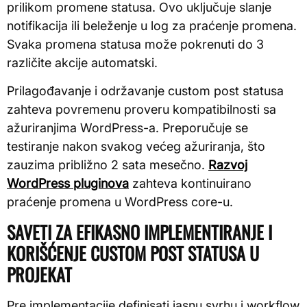
prilikom promene statusa. Ovo uključuje slanje
notifikacija ili beleženje u log za praćenje promena.
Svaka promena statusa može pokrenuti do 3
različite akcije automatski.
Prilagođavanje i održavanje custom post statusa
zahteva povremenu proveru kompatibilnosti sa
ažuriranjima WordPress-a. Preporučuje se
testiranje nakon svakog većeg ažuriranja, što
zauzima približno 2 sata mesečno.
Razvoj
WordPress pluginova
zahteva kontinuirano
praćenje promena u WordPress core-u.
SAVETI ZA EFIKASNO IMPLEMENTIRANJE I
KORIŠĆENJE CUSTOM POST STATUSA U
PROJEKAT
Pre implementacije definisati jasnu svrhu i workflow