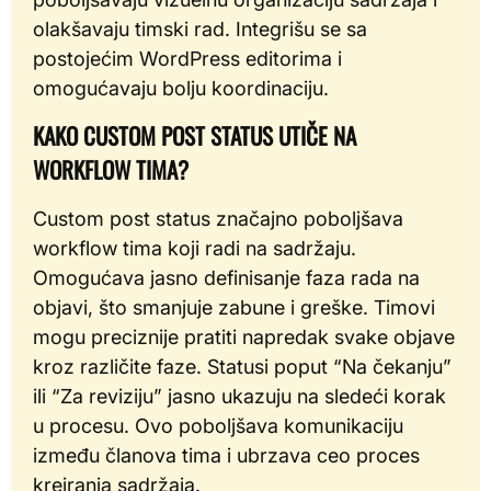
olakšavaju timski rad. Integrišu se sa
postojećim WordPress editorima i
omogućavaju bolju koordinaciju.
KAKO CUSTOM POST STATUS UTIČE NA
WORKFLOW TIMA?
Custom post status značajno poboljšava
workflow tima koji radi na sadržaju.
Omogućava jasno definisanje faza rada na
objavi, što smanjuje zabune i greške. Timovi
mogu preciznije pratiti napredak svake objave
kroz različite faze. Statusi poput “Na čekanju”
ili “Za reviziju” jasno ukazuju na sledeći korak
u procesu. Ovo poboljšava komunikaciju
između članova tima i ubrzava ceo proces
kreiranja sadržaja.