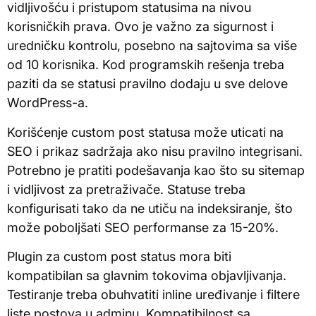
vidljivošću i pristupom statusima na nivou
korisničkih prava. Ovo je važno za sigurnost i
uredničku kontrolu, posebno na sajtovima sa više
od 10 korisnika. Kod programskih rešenja treba
paziti da se statusi pravilno dodaju u sve delove
WordPress-a.
Korišćenje custom post statusa može uticati na
SEO i prikaz sadržaja ako nisu pravilno integrisani.
Potrebno je pratiti podešavanja kao što su sitemap
i vidljivost za pretraživače. Statuse treba
konfigurisati tako da ne utiču na indeksiranje, što
može poboljšati SEO performanse za 15-20%.
Plugin za custom post status mora biti
kompatibilan sa glavnim tokovima objavljivanja.
Testiranje treba obuhvatiti inline uređivanje i filtere
liste postova u adminu. Kompatibilnost sa