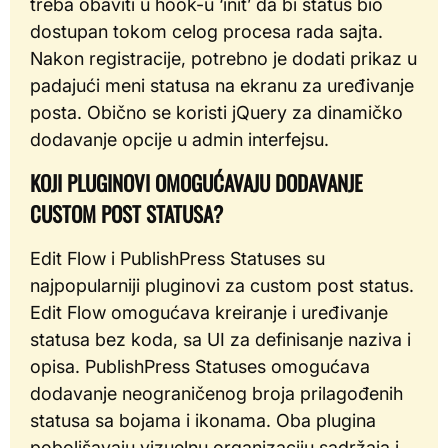
treba obaviti u hook-u ‘init’ da bi status bio
dostupan tokom celog procesa rada sajta.
Nakon registracije, potrebno je dodati prikaz u
padajući meni statusa na ekranu za uređivanje
posta. Obično se koristi jQuery za dinamičko
dodavanje opcije u admin interfejsu.
KOJI PLUGINOVI OMOGUĆAVAJU DODAVANJE
CUSTOM POST STATUSA?
Edit Flow i PublishPress Statuses su
najpopularniji pluginovi za custom post status.
Edit Flow omogućava kreiranje i uređivanje
statusa bez koda, sa UI za definisanje naziva i
opisa. PublishPress Statuses omogućava
dodavanje neograničenog broja prilagođenih
statusa sa bojama i ikonama. Oba plugina
poboljšavaju vizuelnu organizaciju sadržaja i