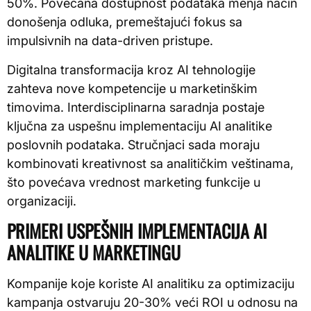
50%. Povećana dostupnost podataka menja način
donošenja odluka, premeštajući fokus sa
impulsivnih na data-driven pristupe.
Digitalna transformacija kroz AI tehnologije
zahteva nove kompetencije u marketinškim
timovima. Interdisciplinarna saradnja postaje
ključna za uspešnu implementaciju AI analitike
poslovnih podataka. Stručnjaci sada moraju
kombinovati kreativnost sa analitičkim veštinama,
što povećava vrednost marketing funkcije u
organizaciji.
PRIMERI USPEŠNIH IMPLEMENTACIJA AI
ANALITIKE U MARKETINGU
Kompanije koje koriste AI analitiku za optimizaciju
kampanja ostvaruju 20-30% veći ROI u odnosu na