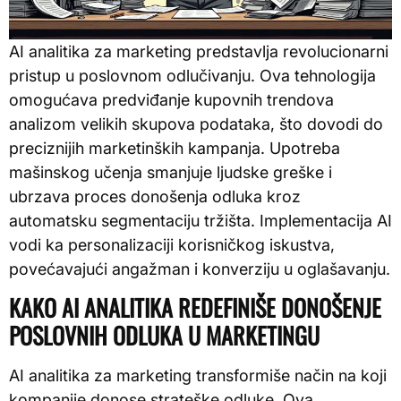
AI analitika za marketing predstavlja revolucionarni
pristup u poslovnom odlučivanju. Ova tehnologija
omogućava predviđanje kupovnih trendova
analizom velikih skupova podataka, što dovodi do
preciznijih marketinških kampanja. Upotreba
mašinskog učenja smanjuje ljudske greške i
ubrzava proces donošenja odluka kroz
automatsku segmentaciju tržišta. Implementacija AI
vodi ka personalizaciji korisničkog iskustva,
povećavajući angažman i konverziju u oglašavanju.
KAKO AI ANALITIKA REDEFINIŠE DONOŠENJE
POSLOVNIH ODLUKA U MARKETINGU
AI analitika za marketing transformiše način na koji
kompanije donose strateške odluke. Ova