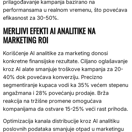
prilagođavanje kampanja bazirano na
performansama u realnom vremenu, što povećava
efikasnost za 30-50%.
MERLJIVI EFEKTI AI ANALITIKE NA
MARKETING ROI
Korišćenje AI analitike za marketing donosi
konkretne finansijske rezultate. Ciljano oglašavanje
kroz AI alate smanjuje troškove kampanja za 20-
40% dok povećava konverziju. Precizno
segmentiranje kupaca vodi ka 35% većem stepenu
angažmana i 28% povećanju prodaje. Brža
reakcija na tržišne promene omogućava
kompanijama da ostvare 15-25% veći rast prihoda.
Optimizacija kanala distribucije kroz AI analitiku
poslovnih podataka smanjuje otpad u marketingu