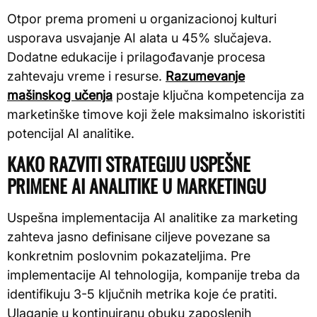
Otpor prema promeni u organizacionoj kulturi
usporava usvajanje AI alata u 45% slučajeva.
Dodatne edukacije i prilagođavanje procesa
zahtevaju vreme i resurse.
Razumevanje
mašinskog učenja
postaje ključna kompetencija za
marketinške timove koji žele maksimalno iskoristiti
potencijal AI analitike.
KAKO RAZVITI STRATEGIJU USPEŠNE
PRIMENE AI ANALITIKE U MARKETINGU
Uspešna implementacija AI analitike za marketing
zahteva jasno definisane ciljeve povezane sa
konkretnim poslovnim pokazateljima. Pre
implementacije AI tehnologija, kompanije treba da
identifikuju 3-5 ključnih metrika koje će pratiti.
Ulaganje u kontinuiranu obuku zaposlenih