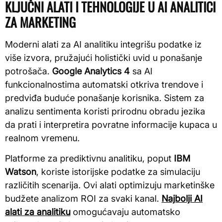
KLJUČNI ALATI I TEHNOLOGIJE U AI ANALITICI
ZA MARKETING
Moderni alati za AI analitiku integrišu podatke iz
više izvora, pružajući holistički uvid u ponašanje
potrošača.
Google Analytics 4
sa AI
funkcionalnostima automatski otkriva trendove i
predviđa buduće ponašanje korisnika. Sistem za
analizu sentimenta koristi prirodnu obradu jezika
da prati i interpretira povratne informacije kupaca u
realnom vremenu.
Platforme za prediktivnu analitiku, poput
IBM
Watson
, koriste istorijske podatke za simulaciju
različitih scenarija. Ovi alati optimizuju marketinške
budžete analizom ROI za svaki kanal.
Najbolji AI
alati za analitiku
omogućavaju automatsko