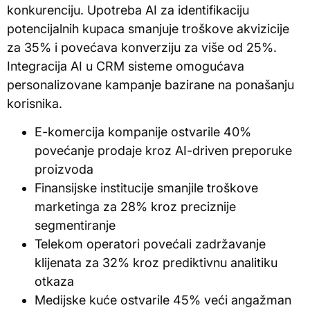
konkurenciju. Upotreba AI za identifikaciju
potencijalnih kupaca smanjuje troškove akvizicije
za 35% i povećava konverziju za više od 25%.
Integracija AI u CRM sisteme omogućava
personalizovane kampanje bazirane na ponašanju
korisnika.
E-komercija kompanije ostvarile 40%
povećanje prodaje kroz AI-driven preporuke
proizvoda
Finansijske institucije smanjile troškove
marketinga za 28% kroz preciznije
segmentiranje
Telekom operatori povećali zadržavanje
klijenata za 32% kroz prediktivnu analitiku
otkaza
Medijske kuće ostvarile 45% veći angažman