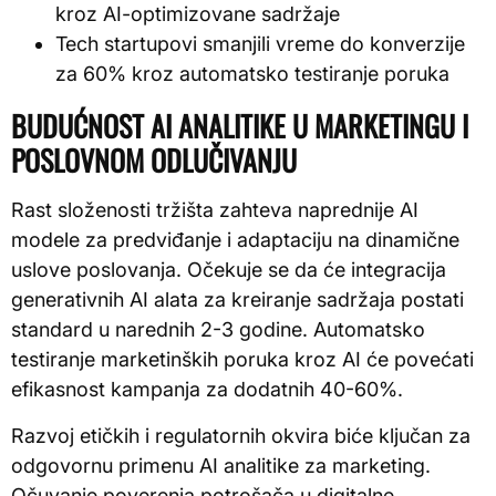
kroz AI-optimizovane sadržaje
Tech startupovi smanjili vreme do konverzije
za 60% kroz automatsko testiranje poruka
BUDUĆNOST AI ANALITIKE U MARKETINGU I
POSLOVNOM ODLUČIVANJU
Rast složenosti tržišta zahteva naprednije AI
modele za predviđanje i adaptaciju na dinamične
uslove poslovanja. Očekuje se da će integracija
generativnih AI alata za kreiranje sadržaja postati
standard u narednih 2-3 godine. Automatsko
testiranje marketinških poruka kroz AI će povećati
efikasnost kampanja za dodatnih 40-60%.
Razvoj etičkih i regulatornih okvira biće ključan za
odgovornu primenu AI analitike za marketing.
Očuvanje poverenja potrošača u digitalne