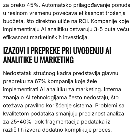
za preko 45%. Automatsko prilagođavanje ponuda
u realnom vremenu povećava efikasnost trošenja
budžeta, što direktno utiče na ROI. Kompanije koje
implementiraju AI analitiku ostvaruju 3-5 puta veću
efikasnost marketinških investicija.
IZAZOVI I PREPREKE PRI UVOĐENJU AI
ANALITIKE U MARKETING
Nedostatak stručnog kadra predstavlja glavnu
prepreku za 67% kompanija koje žele
implementirati AI analitiku za marketing. Interna
znanja o AI tehnologijama često nedostaju, što
otežava pravilno korišćenje sistema. Problemi sa
kvalitetom podataka smanjuju preciznost analiza
za 25-40%, dok fragmentacija podataka iz
različitih izvora dodatno komplikuje proces.