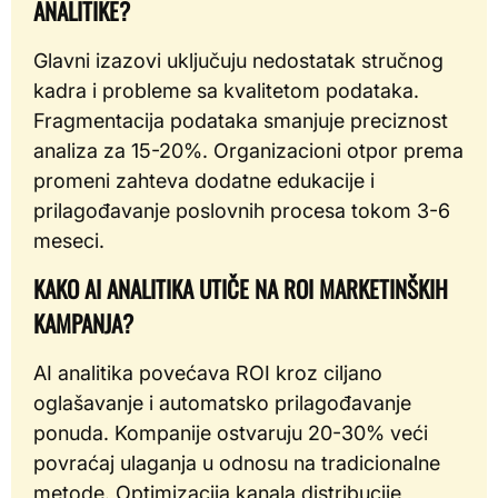
ANALITIKE?
Glavni izazovi uključuju nedostatak stručnog
kadra i probleme sa kvalitetom podataka.
Fragmentacija podataka smanjuje preciznost
analiza za 15-20%. Organizacioni otpor prema
promeni zahteva dodatne edukacije i
prilagođavanje poslovnih procesa tokom 3-6
meseci.
KAKO AI ANALITIKA UTIČE NA ROI MARKETINŠKIH
KAMPANJA?
AI analitika povećava ROI kroz ciljano
oglašavanje i automatsko prilagođavanje
ponuda. Kompanije ostvaruju 20-30% veći
povraćaj ulaganja u odnosu na tradicionalne
metode. Optimizacija kanala distribucije