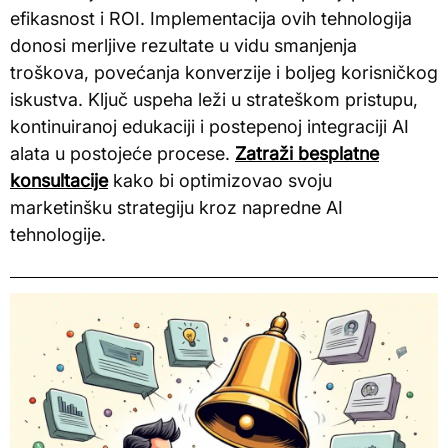
efikasnost i ROI. Implementacija ovih tehnologija
donosi merljive rezultate u vidu smanjenja
troškova, povećanja konverzije i boljeg korisničkog
iskustva. Ključ uspeha leži u strateškom pristupu,
kontinuiranoj edukaciji i postepenoj integraciji AI
alata u postojeće procese.
Zatraži besplatne
konsultacije
kako bi optimizovao svoju
marketinšku strategiju kroz napredne AI
tehnologije.