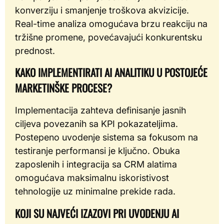
konverziju i smanjenje troškova akvizicije.
Real-time analiza omogućava brzu reakciju na
tržišne promene, povećavajući konkurentsku
prednost.
KAKO IMPLEMENTIRATI AI ANALITIKU U POSTOJEĆE
MARKETINŠKE PROCESE?
Implementacija zahteva definisanje jasnih
ciljeva povezanih sa KPI pokazateljima.
Postepeno uvodenje sistema sa fokusom na
testiranje performansi je ključno. Obuka
zaposlenih i integracija sa CRM alatima
omogućava maksimalnu iskoristivost
tehnologije uz minimalne prekide rada.
KOJI SU NAJVEĆI IZAZOVI PRI UVODENJU AI