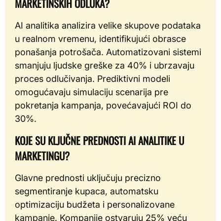
MARKETINŠKIH ODLUKA?
AI analitika analizira velike skupove podataka
u realnom vremenu, identifikujući obrasce
ponašanja potrošača. Automatizovani sistemi
smanjuju ljudske greške za 40% i ubrzavaju
proces odlučivanja. Prediktivni modeli
omogućavaju simulaciju scenarija pre
pokretanja kampanja, povećavajući ROI do
30%.
KOJE SU KLJUČNE PREDNOSTI AI ANALITIKE U
MARKETINGU?
Glavne prednosti uključuju precizno
segmentiranje kupaca, automatsku
optimizaciju budžeta i personalizovane
kampanje. Kompanije ostvaruju 25% veću