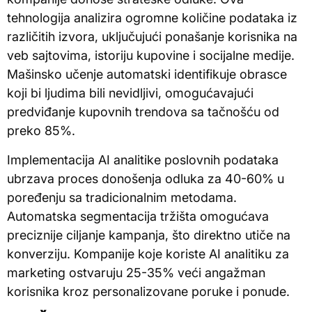
tehnologija analizira ogromne količine podataka iz
različitih izvora, uključujući ponašanje korisnika na
veb sajtovima, istoriju kupovine i socijalne medije.
Mašinsko učenje automatski identifikuje obrasce
koji bi ljudima bili nevidljivi, omogućavajući
predviđanje kupovnih trendova sa tačnošću od
preko 85%.
Implementacija AI analitike poslovnih podataka
ubrzava proces donošenja odluka za 40-60% u
poređenju sa tradicionalnim metodama.
Automatska segmentacija tržišta omogućava
preciznije ciljanje kampanja, što direktno utiče na
konverziju. Kompanije koje koriste AI analitiku za
marketing ostvaruju 25-35% veći angažman
korisnika kroz personalizovane poruke i ponude.