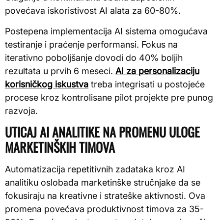
povećava iskoristivost AI alata za 60-80%.
Postepena implementacija AI sistema omogućava
testiranje i praćenje performansi. Fokus na
iterativno poboljšanje dovodi do 40% boljih
rezultata u prvih 6 meseci.
AI za personalizaciju
korisničkog iskustva
treba integrisati u postojeće
procese kroz kontrolisane pilot projekte pre punog
razvoja.
UTICAJ AI ANALITIKE NA PROMENU ULOGE
MARKETINŠKIH TIMOVA
Automatizacija repetitivnih zadataka kroz AI
analitiku oslobađa marketinške stručnjake da se
fokusiraju na kreativne i strateške aktivnosti. Ova
promena povećava produktivnost timova za 35-