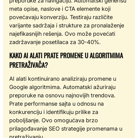
preporuke za navigaciju. Automatski generišu
meta opise, naslove i CTA elemente koji
povećavaju konverziju. Testiraju različite
varijante sadržaja i strukture za pronalaženje
najefikasnijih rešenja. Ovo može povećati
zadržavanje posetilaca za 30-40%.
KAKO AI ALATI PRATE PROMENE U ALGORITMIMA
PRETRAŽIVAČA?
AI alati kontinuirano analiziraju promene u
Google algoritmima. Automatski ažuriraju
preporuke na osnovu najnovijih trendova.
Prate performanse sajta u odnosu na
konkurenciju i identifikuju prilike za
poboljšanje. Ovo omogućava brzo
prilagođavanje SEO strategije promenama u
pretraživanju.