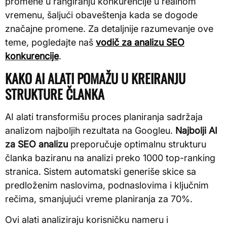
promene u rangiranju konkurencije u realnom
vremenu, šaljući obaveštenja kada se dogode
značajne promene. Za detaljnije razumevanje ove
teme, pogledajte naš
vodič za analizu SEO
konkurencije
.
KAKO AI ALATI POMAŽU U KREIRANJU
STRUKTURE ČLANKA
AI alati transformišu proces planiranja sadržaja
analizom najboljih rezultata na Googleu.
Najbolji AI
za SEO analizu
preporučuje optimalnu strukturu
članka baziranu na analizi preko 1000 top-ranking
stranica. Sistem automatski generiše skice sa
predloženim naslovima, podnaslovima i ključnim
rečima, smanjujući vreme planiranja za 70%.
Ovi alati analiziraju korisničku nameru i