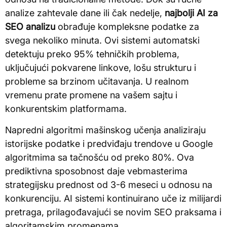
analize zahtevale dane ili čak nedelje,
najbolji AI za
SEO analizu
obrađuje kompleksne podatke za
svega nekoliko minuta. Ovi sistemi automatski
detektuju preko 95% tehničkih problema,
uključujući pokvarene linkove, lošu strukturu i
probleme sa brzinom učitavanja. U realnom
vremenu prate promene na vašem sajtu i
konkurentskim platformama.
Napredni algoritmi mašinskog učenja analiziraju
istorijske podatke i predviđaju trendove u Google
algoritmima sa tačnošću od preko 80%. Ova
prediktivna sposobnost daje vebmasterima
strategijsku prednost od 3-6 meseci u odnosu na
konkurenciju. AI sistemi kontinuirano uče iz milijardi
pretraga, prilagođavajući se novim SEO praksama i
algoritamskim promenama.