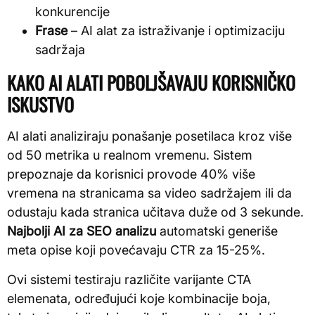
konkurencije
Frase
– AI alat za istraživanje i optimizaciju
sadržaja
KAKO AI ALATI POBOLJŠAVAJU KORISNIČKO
ISKUSTVO
AI alati analiziraju ponašanje posetilaca kroz više
od 50 metrika u realnom vremenu. Sistem
prepoznaje da korisnici provode 40% više
vremena na stranicama sa video sadržajem ili da
odustaju kada stranica učitava duže od 3 sekunde.
Najbolji AI za SEO analizu
automatski generiše
meta opise koji povećavaju CTR za 15-25%.
Ovi sistemi testiraju različite varijante CTA
elemenata, određujući koje kombinacije boja,