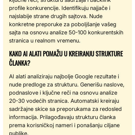
profile konkurencije. Identifikuju najjače i
najslabije strane drugih sajtova. Nude
konkretne preporuke za poboljšanje vašeg
sajta na osnovu analize 50-100 konkurentskih
stranica u realnom vremenu.
KAKO AI ALATI POMAŽU U KREIRANJU STRUKTURE
ČLANKA?
AI alati analiziraju najbolje Google rezultate i
nude predloge za strukturu. Generišu naslove,
podnaslove i ključne reči na osnovu analize
20-30 vodećih stranica. Automatski kreiraju
sadržajne skice sa preporukama za redosled
informacija. Prilagođavaju strukturu članka
prema korisničkoj nameri i ponašanju ciljane
publike.