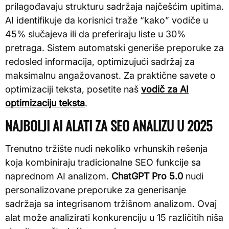
prilagođavaju strukturu sadržaja najčešćim upitima.
AI identifikuje da korisnici traže “kako” vodiče u
45% slučajeva ili da preferiraju liste u 30%
pretraga. Sistem automatski generiše preporuke za
redosled informacija, optimizujući sadržaj za
maksimalnu angažovanost. Za praktične savete o
optimizaciji teksta, posetite naš
vodič za AI
optimizaciju teksta
.
NAJBOLJI AI ALATI ZA SEO ANALIZU U 2025
Trenutno tržište nudi nekoliko vrhunskih rešenja
koja kombiniraju tradicionalne SEO funkcije sa
naprednom AI analizom.
ChatGPT Pro 5.0
nudi
personalizovane preporuke za generisanje
sadržaja sa integrisanom tržišnom analizom. Ovaj
alat može analizirati konkurenciju u 15 različitih niša