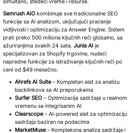
simultano, štedeći vreme i resurse.
Semrush AIO
kombinuje sve tradicionalne SEO
funkcije sa AI analizom, uključujući praćenje
vidljivosti i optimizaciju za Answer Engine. Sistem
prati preko 500 miliona ključnih reči globalno, sa
ažuriranjima svakih 24 sata.
Junia AI
je
specijalizovan za Shopify trgovine, nudeći
napredne funkcije za istraživanje ključnih reči po
ceni od $49 mesečno.
Ahrefs AI Suite
– Kompletan alat za analizu
backlinkova sa AI preporukama
Surfer SEO
– Optimizacija sadržaja u realnom
vremenu sa integrisanim AI
Clearscope
– AI-powered alat za optimizaciju
sadržaja baziran na podacima
MarketMuse
– Kompleksna analiza sadržaja i