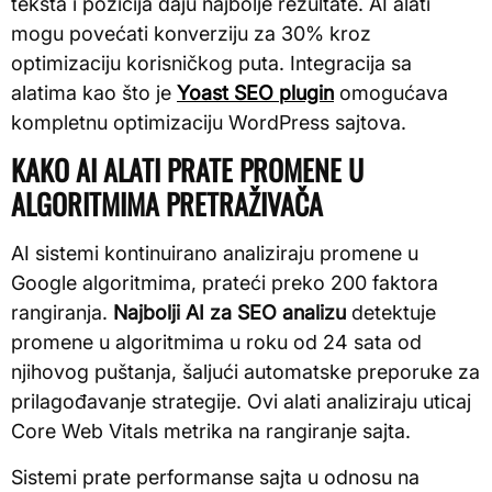
teksta i pozicija daju najbolje rezultate. AI alati
mogu povećati konverziju za 30% kroz
optimizaciju korisničkog puta. Integracija sa
alatima kao što je
Yoast SEO plugin
omogućava
kompletnu optimizaciju WordPress sajtova.
KAKO AI ALATI PRATE PROMENE U
ALGORITMIMA PRETRAŽIVAČA
AI sistemi kontinuirano analiziraju promene u
Google algoritmima, prateći preko 200 faktora
rangiranja.
Najbolji AI za SEO analizu
detektuje
promene u algoritmima u roku od 24 sata od
njihovog puštanja, šaljući automatske preporuke za
prilagođavanje strategije. Ovi alati analiziraju uticaj
Core Web Vitals metrika na rangiranje sajta.
Sistemi prate performanse sajta u odnosu na