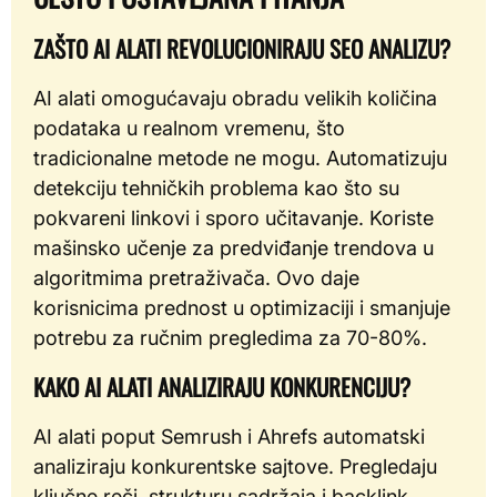
ZAŠTO AI ALATI REVOLUCIONIRAJU SEO ANALIZU?
AI alati omogućavaju obradu velikih količina
podataka u realnom vremenu, što
tradicionalne metode ne mogu. Automatizuju
detekciju tehničkih problema kao što su
pokvareni linkovi i sporo učitavanje. Koriste
mašinsko učenje za predviđanje trendova u
algoritmima pretraživača. Ovo daje
korisnicima prednost u optimizaciji i smanjuje
potrebu za ručnim pregledima za 70-80%.
KAKO AI ALATI ANALIZIRAJU KONKURENCIJU?
AI alati poput Semrush i Ahrefs automatski
analiziraju konkurentske sajtove. Pregledaju
ključne reči, strukturu sadržaja i backlink