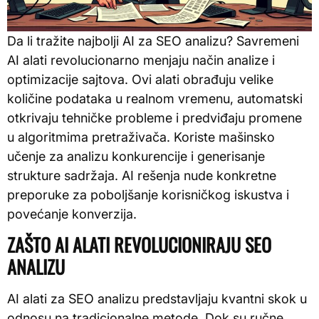
Da li tražite najbolji AI za SEO analizu? Savremeni
AI alati revolucionarno menjaju način analize i
optimizacije sajtova. Ovi alati obrađuju velike
količine podataka u realnom vremenu, automatski
otkrivaju tehničke probleme i predviđaju promene
u algoritmima pretraživača. Koriste mašinsko
učenje za analizu konkurencije i generisanje
strukture sadržaja. AI rešenja nude konkretne
preporuke za poboljšanje korisničkog iskustva i
povećanje konverzija.
ZAŠTO AI ALATI REVOLUCIONIRAJU SEO
ANALIZU
AI alati za SEO analizu predstavljaju kvantni skok u
odnosu na tradicionalne metode. Dok su ručne