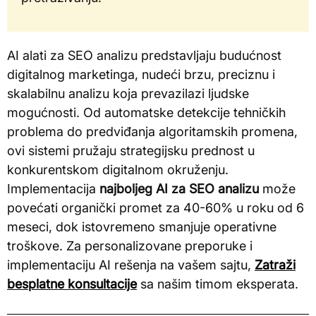
AI alati za SEO analizu predstavljaju budućnost
digitalnog marketinga, nudeći brzu, preciznu i
skalabilnu analizu koja prevazilazi ljudske
mogućnosti. Od automatske detekcije tehničkih
problema do predviđanja algoritamskih promena,
ovi sistemi pružaju strategijsku prednost u
konkurentskom digitalnom okruženju.
Implementacija
najboljeg AI za SEO analizu
može
povećati organički promet za 40-60% u roku od 6
meseci, dok istovremeno smanjuje operativne
troškove. Za personalizovane preporuke i
implementaciju AI rešenja na vašem sajtu,
Zatraži
besplatne konsultacije
sa našim timom eksperata.