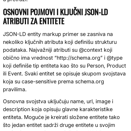
OSNOVNI POJMOVI I KLJUČNI JSON-LD
ATRIBUTI ZA ENTITETE
JSON-LD entity markup primer se zasniva na
nekoliko ključnih atributa koji definišu strukturu
podataka. Najvažniji atributi su @context koji
obično ima vrednost “http://schema.org” i @type
koji definiše tip entiteta kao što su Person, Product
ili Event. Svaki entitet se opisuje skupom svojstava
koja su case-sensitive prema schema.org
pravilima.
Osnovna svojstva uključuju name, url, image i
description koja opisuju glavne karakteristike
entiteta. Moguće je kreirati složene entitete tako
što jedan entitet sadrži druge entitete u svojim