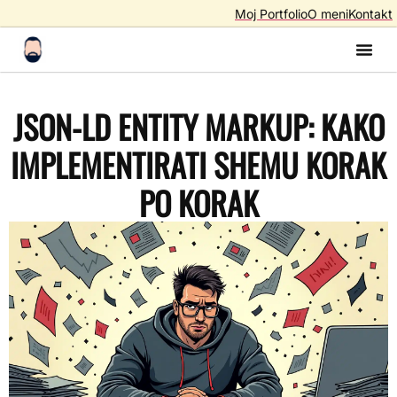
Moj Portfolio
O meni
Kontakt
Izrada S
Izrada 
AI A
SEO – Optimiza
JSON-LD ENTITY MARKUP: KAKO
IMPLEMENTIRATI SHEMU KORAK
PO KORAK