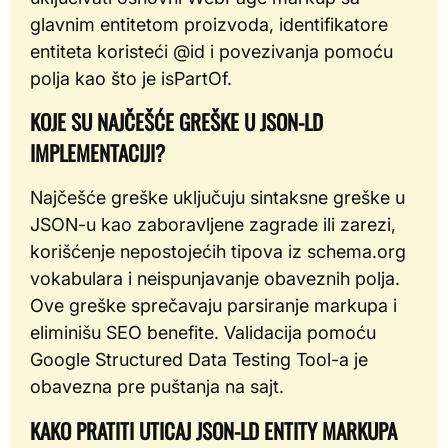
glavnim entitetom proizvoda, identifikatore
entiteta koristeći @id i povezivanja pomoću
polja kao što je isPartOf.
KOJE SU NAJČEŠĆE GREŠKE U JSON-LD
IMPLEMENTACIJI?
Najčešće greške uključuju sintaksne greške u
JSON-u kao zaboravljene zagrade ili zarezi,
korišćenje nepostojećih tipova iz schema.org
vokabulara i neispunjavanje obaveznih polja.
Ove greške sprečavaju parsiranje markupa i
eliminišu SEO benefite. Validacija pomoću
Google Structured Data Testing Tool-a je
obavezna pre puštanja na sajt.
KAKO PRATITI UTICAJ JSON-LD ENTITY MARKUPA