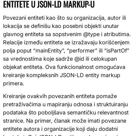
ENTITETE U JSON-LD MARKUP-U
Povezani entiteti kao što su organizacija, autor ili
lokacija se definišu kao posebni objekti unutar
glavnog entiteta sa sopstvenim @type i atributima.
Relacije između entiteta se izražavaju korišćenjem
polja poput “mainEntity”, “performer” ili “isPartOf”
sa vrednostima koje sadrže @id ili celokupan
objekat entiteta. Ova funkcionalnost omogućava
kreiranje kompleksnih JSON-LD entity markup
primera.
Kreiranje ovakvih povezanih entiteta pomaže
pretraživačima u mapiranju odnosa i struktuiranju
podataka što poboljšava semantičku relevantnost
stranice. Na primer, članak može imati povezane
entitete autora i organizacije koji daju dodatni