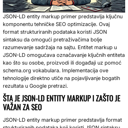
JSON-LD entity markup primer predstavlja ključnu
komponentu tehničke SEO optimizacije. Ovaj
format strukturiranih podataka koristi JSON
sintaksu da omogući pretraživačima bolje
razumevanje sadržaja na sajtu. Entitet markup u
JSON-LD omogućava označavanje ključnih entiteta
kao što su osobe, proizvodi ili događaji uz pomoć
schema.org vokabulara. Implementacija ove
tehnologije direktno utiče na pojavljivanje bogatih
rezultata u Google pretrazi.
ŠTA JE JSON-LD ENTITY MARKUP I ZAŠTO JE
VAŽAN ZA SEO
JSON-LD entity markup primer predstavlja format
strukturiranih podataka koji koristi JSON sintaksu