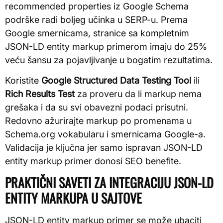
recommended properties iz Google Schema
podrške radi boljeg učinka u SERP-u. Prema
Google smernicama, stranice sa kompletnim
JSON-LD entity markup primerom imaju do 25%
veću šansu za pojavljivanje u bogatim rezultatima.
Koristite
Google Structured Data Testing Tool
ili
Rich Results Test
za proveru da li markup nema
grešaka i da su svi obavezni podaci prisutni.
Redovno ažurirajte markup po promenama u
Schema.org vokabularu i smernicama Google-a.
Validacija je ključna jer samo ispravan JSON-LD
entity markup primer donosi SEO benefite.
PRAKTIČNI SAVETI ZA INTEGRACIJU JSON-LD
ENTITY MARKUPA U SAJTOVE
JSON-LD entity markup primer se može ubaciti