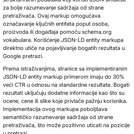
za bolje razumevanje sadržaja od strane
pretraživača. Ovaj markup omogućava
označavanje ključnih entiteta poput osoba,
proizvoda ili događaja pomoću schema.org
vokabulara. Korišćenje JSON-LD entity markupa
direktno utiče na pojavljivanje bogatih rezultata u
Google pretrazi.
Prema istraživanjima, stranice sa implementiranim
JSON-LD entity markup primerom imaju do 30%
veći CTR u odnosu na standardne rezultate. Bogati
rezultati uključuju dodatne informacije kao što su
ocene, cene ili slike koje privlače pažnju korisnika.
Implementacija ovog markupa poboljšava
semantičko razumevanje sadržaja od strane
pretraživača, što može pozitivno uticati na pozicije
u pretrazi.