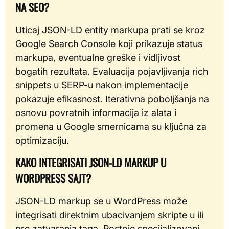
NA SEO?
Uticaj JSON-LD entity markupa prati se kroz
Google Search Console koji prikazuje status
markupa, eventualne greške i vidljivost
bogatih rezultata. Evaluacija pojavljivanja rich
snippets u SERP-u nakon implementacije
pokazuje efikasnost. Iterativna poboljšanja na
osnovu povratnih informacija iz alata i
promena u Google smernicama su ključna za
optimizaciju.
KAKO INTEGRISATI JSON-LD MARKUP U
WORDPRESS SAJT?
JSON-LD markup se u WordPress može
integrisati direktnim ubacivanjem skripte u ili
pre zatvaranja taga. Postoje specijalizovani