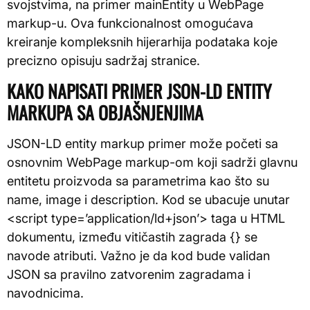
svojstvima, na primer mainEntity u WebPage
markup-u. Ova funkcionalnost omogućava
kreiranje kompleksnih hijerarhija podataka koje
precizno opisuju sadržaj stranice.
KAKO NAPISATI PRIMER JSON-LD ENTITY
MARKUPA SA OBJAŠNJENJIMA
JSON-LD entity markup primer može početi sa
osnovnim WebPage markup-om koji sadrži glavnu
entitetu proizvoda sa parametrima kao što su
name, image i description. Kod se ubacuje unutar
<script type=’application/ld+json’> taga u HTML
dokumentu, između vitičastih zagrada {} se
navode atributi. Važno je da kod bude validan
JSON sa pravilno zatvorenim zagradama i
navodnicima.