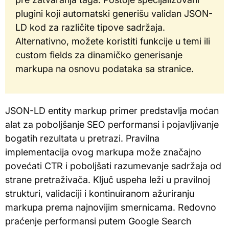
plugini koji automatski generišu validan JSON-
LD kod za različite tipove sadržaja.
Alternativno, možete koristiti funkcije u temi ili
custom fields za dinamičko generisanje
markupa na osnovu podataka sa stranice.
JSON-LD entity markup primer predstavlja moćan
alat za poboljšanje SEO performansi i pojavljivanje
bogatih rezultata u pretrazi. Pravilna
implementacija ovog markupa može značajno
povećati CTR i poboljšati razumevanje sadržaja od
strane pretraživača. Ključ uspeha leži u pravilnoj
strukturi, validaciji i kontinuiranom ažuriranju
markupa prema najnovijim smernicama. Redovno
praćenje performansi putem Google Search