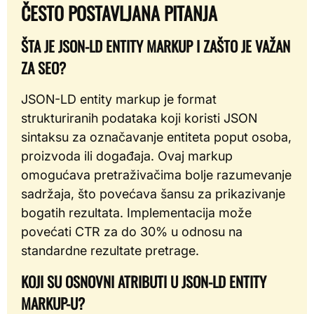
ČESTO POSTAVLJANA PITANJA
ŠTA JE JSON-LD ENTITY MARKUP I ZAŠTO JE VAŽAN
ZA SEO?
JSON-LD entity markup je format
strukturiranih podataka koji koristi JSON
sintaksu za označavanje entiteta poput osoba,
proizvoda ili događaja. Ovaj markup
omogućava pretraživačima bolje razumevanje
sadržaja, što povećava šansu za prikazivanje
bogatih rezultata. Implementacija može
povećati CTR za do 30% u odnosu na
standardne rezultate pretrage.
KOJI SU OSNOVNI ATRIBUTI U JSON-LD ENTITY
MARKUP-U?