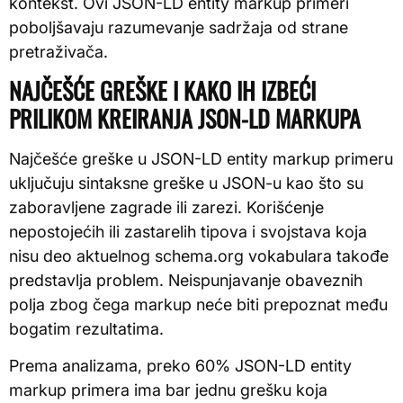
kontekst. Ovi JSON-LD entity markup primeri
poboljšavaju razumevanje sadržaja od strane
pretraživača.
NAJČEŠĆE GREŠKE I KAKO IH IZBEĆI
PRILIKOM KREIRANJA JSON-LD MARKUPA
Najčešće greške u JSON-LD entity markup primeru
uključuju sintaksne greške u JSON-u kao što su
zaboravljene zagrade ili zarezi. Korišćenje
nepostojećih ili zastarelih tipova i svojstava koja
nisu deo aktuelnog schema.org vokabulara takođe
predstavlja problem. Neispunjavanje obaveznih
polja zbog čega markup neće biti prepoznat među
bogatim rezultatima.
Prema analizama, preko 60% JSON-LD entity
markup primera ima bar jednu grešku koja