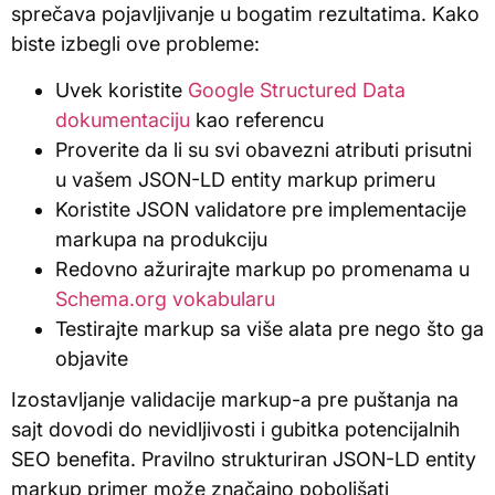
sprečava pojavljivanje u bogatim rezultatima. Kako
biste izbegli ove probleme:
Uvek koristite
Google Structured Data
dokumentaciju
kao referencu
Proverite da li su svi obavezni atributi prisutni
u vašem JSON-LD entity markup primeru
Koristite JSON validatore pre implementacije
markupa na produkciju
Redovno ažurirajte markup po promenama u
Schema.org vokabularu
Testirajte markup sa više alata pre nego što ga
objavite
Izostavljanje validacije markup-a pre puštanja na
sajt dovodi do nevidljivosti i gubitka potencijalnih
SEO benefita. Pravilno strukturiran JSON-LD entity
markup primer može značajno poboljšati