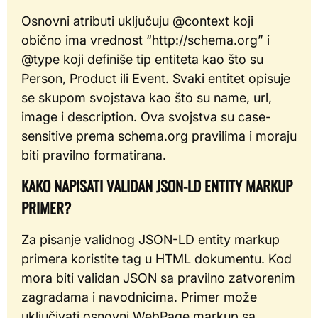
Osnovni atributi uključuju @context koji
obično ima vrednost “http://schema.org” i
@type koji definiše tip entiteta kao što su
Person, Product ili Event. Svaki entitet opisuje
se skupom svojstava kao što su name, url,
image i description. Ova svojstva su case-
sensitive prema schema.org pravilima i moraju
biti pravilno formatirana.
KAKO NAPISATI VALIDAN JSON-LD ENTITY MARKUP
PRIMER?
Za pisanje validnog JSON-LD entity markup
primera koristite tag u HTML dokumentu. Kod
mora biti validan JSON sa pravilno zatvorenim
zagradama i navodnicima. Primer može
uključivati osnovni WebPage markup sa