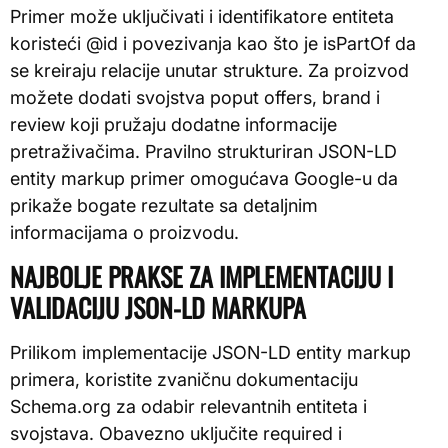
Primer može uključivati i identifikatore entiteta
koristeći @id i povezivanja kao što je isPartOf da
se kreiraju relacije unutar strukture. Za proizvod
možete dodati svojstva poput offers, brand i
review koji pružaju dodatne informacije
pretraživačima. Pravilno strukturiran JSON-LD
entity markup primer omogućava Google-u da
prikaže bogate rezultate sa detaljnim
informacijama o proizvodu.
NAJBOLJE PRAKSE ZA IMPLEMENTACIJU I
VALIDACIJU JSON-LD MARKUPA
Prilikom implementacije JSON-LD entity markup
primera, koristite zvaničnu dokumentaciju
Schema.org za odabir relevantnih entiteta i
svojstava. Obavezno uključite required i