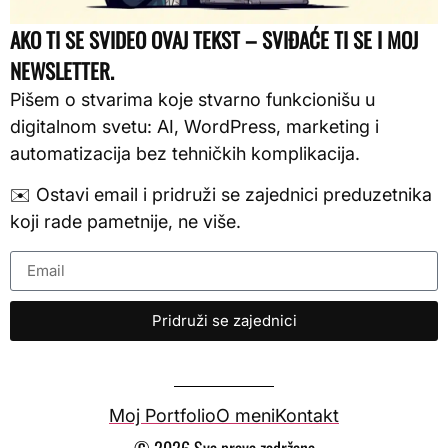
AKO TI SE SVIDEO OVAJ TEKST – SVIĐAĆE TI SE I MOJ
NEWSLETTER.
Pišem o stvarima koje stvarno funkcionišu u
digitalnom svetu: AI, WordPress, marketing i
automatizacija bez tehničkih komplikacija.
✉️ Ostavi email i pridruži se zajednici preduzetnika
koji rade pametnije, ne više.
Pridruži se zajednici
Moj Portfolio
O meni
Kontakt
© 2026 Sva prava zadržana