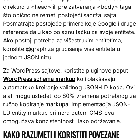
direktno u <head> ili pre zatvaranja <body> taga,
što obično ne remeti postojeći sadržaj sajta.
Posmatrajte postojeće primere koje Google i druge
reference daju kao polaznu tačku za svoje entitete.
Ako postoji potreba za višestrukim entitetima,
koristite @graph za grupisanje više entiteta u
jednom JSON nizu.
Za WordPress sajtove, koristite pluginove poput
WordPress schema markup
koji olakšavaju
automatsko kreiranje validnog JSON-LD koda. Ovi
alati mogu uštedeti do 80% vremena potrebnog za
ručno kodiranje markupa. Implementacija JSON-
LD entity markup primera putem CMS-ova
omogućava konzistentnost i lako održavanje.
KAKO RAZUMETI I KORISTITI POVEZANE