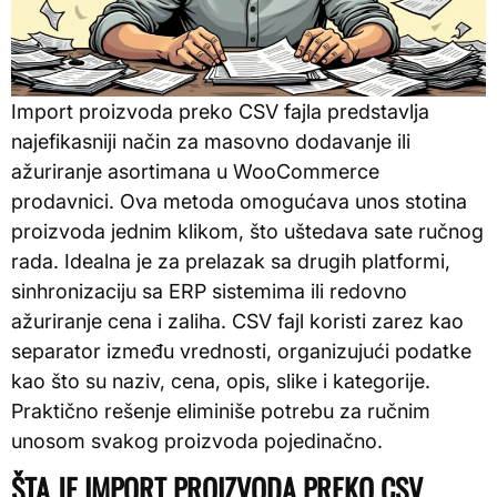
Import proizvoda preko CSV fajla predstavlja
najefikasniji način za masovno dodavanje ili
ažuriranje asortimana u WooCommerce
prodavnici. Ova metoda omogućava unos stotina
proizvoda jednim klikom, što uštedava sate ručnog
rada. Idealna je za prelazak sa drugih platformi,
sinhronizaciju sa ERP sistemima ili redovno
ažuriranje cena i zaliha. CSV fajl koristi zarez kao
separator između vrednosti, organizujući podatke
kao što su naziv, cena, opis, slike i kategorije.
Praktično rešenje eliminiše potrebu za ručnim
unosom svakog proizvoda pojedinačno.
ŠTA JE IMPORT PROIZVODA PREKO CSV