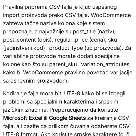
Pravilna priprema CSV fajla je ključ uspešnog
import proizvoda preko CSV fajla. WooCommerce
zahteva tačne nazive kolona koje sistem
prepoznaje, a najvažnije su post_title (naziv),
post_content (opis), regular_price (cena), sku
(jedinstveni kod) i product_type (tip proizvoda). Za
varijabilne proizvode morate dodati specijalne
kolone kao što su parent_sku i variation_attributes
kako bi WooCommerce pravilno povezao varijacije
sa osnovnim proizvodom.
Kodiranje fajla mora biti UTF-8 kako bi se izbegli
problemi sa specijalnim karakterima i srpskim
jezičkim znacima. Preporučujemo da koristite
Microsoft Excel
ili
Google Sheets
za kreiranje CSV
fajla, ali pazite da prilikom čuvanja odaberete CSV
UTF-8 format. Ako koristite srpske karaktere (ć, č,