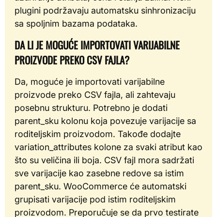
plugini podržavaju automatsku sinhronizaciju
sa spoljnim bazama podataka.
DA LI JE MOGUĆE IMPORTOVATI VARIJABILNE
PROIZVODE PREKO CSV FAJLA?
Da, moguće je importovati varijabilne
proizvode preko CSV fajla, ali zahtevaju
posebnu strukturu. Potrebno je dodati
parent_sku kolonu koja povezuje varijacije sa
roditeljskim proizvodom. Takođe dodajte
variation_attributes kolone za svaki atribut kao
što su veličina ili boja. CSV fajl mora sadržati
sve varijacije kao zasebne redove sa istim
parent_sku. WooCommerce će automatski
grupisati varijacije pod istim roditeljskim
proizvodom. Preporučuje se da prvo testirate