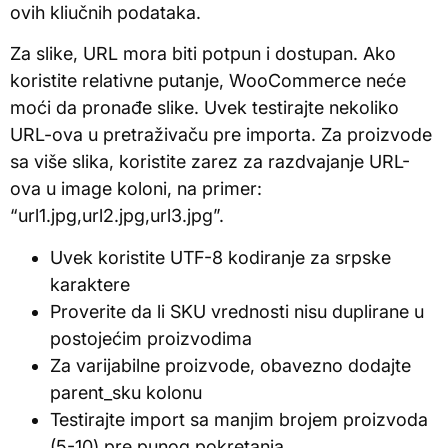
ovih kliučnih podataka.
Za slike, URL mora biti potpun i dostupan. Ako
koristite relativne putanje, WooCommerce neće
moći da pronađe slike. Uvek testirajte nekoliko
URL-ova u pretraživaču pre importa. Za proizvode
sa više slika, koristite zarez za razdvajanje URL-
ova u image koloni, na primer:
“url1.jpg,url2.jpg,url3.jpg”.
Uvek koristite UTF-8 kodiranje za srpske
karaktere
Proverite da li SKU vrednosti nisu duplirane u
postojećim proizvodima
Za varijabilne proizvode, obavezno dodajte
parent_sku kolonu
Testirajte import sa manjim brojem proizvoda
(5-10) pre punog pokretanja