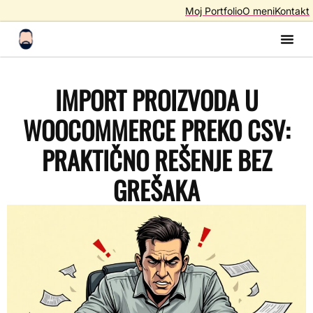
Moj Portfolio
O meni
Kontakt
Izrada S
Izrada 
AI A
SEO – Optimiza
IMPORT PROIZVODA U
WOOCOMMERCE PREKO CSV:
PRAKTIČNO REŠENJE BEZ
GREŠAKA