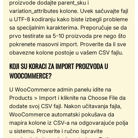
proizvode dodajte parent_sku i
variation_attributes kolone. Uvek sačuvajte fajl
u UTF-8 kodiranju kako biste izbegli probleme
sa specijalnim karakterima. Preporučuje se da
prvo testirate sa 5-10 proizvoda pre nego što
pokrenete masovni import. Proverite da li sve
obavezne kolone postoje u vašem CSV fajlu.
KOJI SU KORACI ZA IMPORT PROIZVODA U
WOOCOMMERCE?
U WooCommerce admin panelu idite na
Products > Import i kliknite na Choose File da
dodate svoj CSV fajl. Nakon učitavanja fajla,
WooCommerce automatski pokušava da
mapira kolone iz CSV-a na odgovarajuće polja
u sistemu. Proverite i ručno ispravite