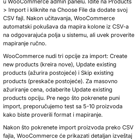
u WooCommerce admin panelu. Idite na Products
> Import i kliknite na Choose File da dodate svoj
CSV fajl. Nakon učitavanja, WooCommerce
automatski pokušava da mapira kolone iz CSV-a
na odgovarajuća polja u sistemu, ali uvek proverite
mapiranje ručno.
WooCommerce nudi tri opcije za import: Create
new products (kreira nove), Update existing
products (ažurira postojeće) i Skip existing
products (preskače postojeće). Za masovno
ažuriranje cena, odaberite Update existing
products opciju. Pre nego što pokrenete puni
import, preporučujemo test sa 5-10 proizvoda
kako biste proverili format i mapiranje.
Nakon što pokrenete import proizvoda preko CSV
fajla, WooCommerce će prikazati detaljan izveštaj