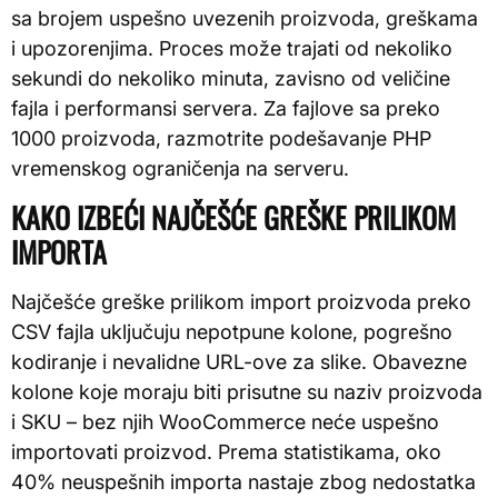
sa brojem uspešno uvezenih proizvoda, greškama
i upozorenjima. Proces može trajati od nekoliko
sekundi do nekoliko minuta, zavisno od veličine
fajla i performansi servera. Za fajlove sa preko
1000 proizvoda, razmotrite podešavanje PHP
vremenskog ograničenja na serveru.
KAKO IZBEĆI NAJČEŠĆE GREŠKE PRILIKOM
IMPORTA
Najčešće greške prilikom import proizvoda preko
CSV fajla uključuju nepotpune kolone, pogrešno
kodiranje i nevalidne URL-ove za slike. Obavezne
kolone koje moraju biti prisutne su naziv proizvoda
i SKU – bez njih WooCommerce neće uspešno
importovati proizvod. Prema statistikama, oko
40% neuspešnih importa nastaje zbog nedostatka