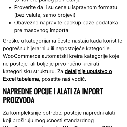
Proverite da li su cene u ispravnom formatu
(bez valute, samo brojevi)
Obavezno napravite backup baze podataka
pre masovnog importa
Greške u kategorijama često nastaju kada koristite
pogrešnu hijerarhiju ili nepostojeće kategorije.
WooCommerce automatski kreira kategorije koje
ne postoje, ali bolje je prvo ručno kreirati
kategorijsku strukturu. Za
detaljnije uputstvo o
Excel tabelama
, posetite naš vodič.
NAPREDNE OPCIJE I ALATI ZA IMPORT
PROIZVODA
Za kompleksnije potrebe, postoje napredni alati
koji proširuju mogućnosti standardnog