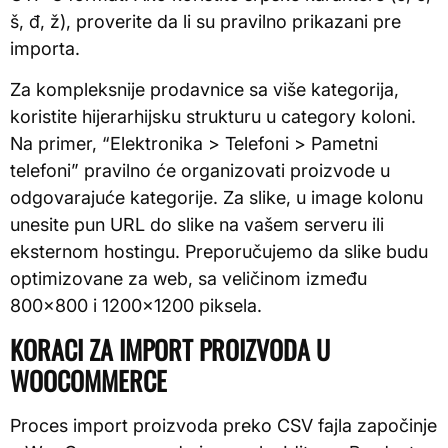
š, đ, ž), proverite da li su pravilno prikazani pre
importa.
Za kompleksnije prodavnice sa više kategorija,
koristite hijerarhijsku strukturu u category koloni.
Na primer, “Elektronika > Telefoni > Pametni
telefoni” pravilno će organizovati proizvode u
odgovarajuće kategorije. Za slike, u image kolonu
unesite pun URL do slike na vašem serveru ili
eksternom hostingu. Preporučujemo da slike budu
optimizovane za web, sa veličinom između
800×800 i 1200×1200 piksela.
KORACI ZA IMPORT PROIZVODA U
WOOCOMMERCE
Proces import proizvoda preko CSV fajla započinje