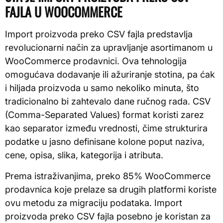
FAJLA U WOOCOMMERCE
Import proizvoda preko CSV fajla predstavlja
revolucionarni način za upravljanje asortimanom u
WooCommerce prodavnici. Ova tehnologija
omogućava dodavanje ili ažuriranje stotina, pa ćak
i hiljada proizvoda u samo nekoliko minuta, što
tradicionalno bi zahtevalo dane ručnog rada. CSV
(Comma-Separated Values) format koristi zarez
kao separator između vrednosti, čime strukturira
podatke u jasno definisane kolone poput naziva,
cene, opisa, slika, kategorija i atributa.
Prema istraživanjima, preko 85% WooCommerce
prodavnica koje prelaze sa drugih platformi koriste
ovu metodu za migraciju podataka. Import
proizvoda preko CSV fajla posebno je koristan za