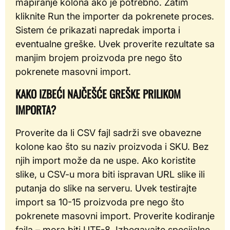
mapiranje kolona ako je potrebno. Zatim
kliknite Run the importer da pokrenete proces.
Sistem će prikazati napredak importa i
eventualne greške. Uvek proverite rezultate sa
manjim brojem proizvoda pre nego što
pokrenete masovni import.
KAKO IZBEĆI NAJČEŠĆE GREŠKE PRILIKOM
IMPORTA?
Proverite da li CSV fajl sadrži sve obavezne
kolone kao što su naziv proizvoda i SKU. Bez
njih import može da ne uspe. Ako koristite
slike, u CSV-u mora biti ispravan URL slike ili
putanja do slike na serveru. Uvek testirajte
import sa 10-15 proizvoda pre nego što
pokrenete masovni import. Proverite kodiranje
fajla – mora biti UTF-8. Izbegavajte specijalne