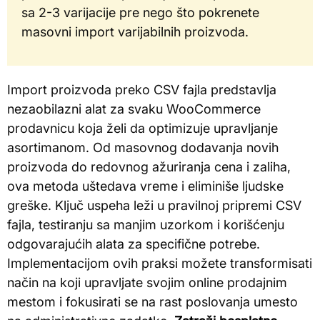
sa 2-3 varijacije pre nego što pokrenete
masovni import varijabilnih proizvoda.
Import proizvoda preko CSV fajla predstavlja
nezaobilazni alat za svaku WooCommerce
prodavnicu koja želi da optimizuje upravljanje
asortimanom. Od masovnog dodavanja novih
proizvoda do redovnog ažuriranja cena i zaliha,
ova metoda uštedava vreme i eliminiše ljudske
greške. Ključ uspeha leži u pravilnoj pripremi CSV
fajla, testiranju sa manjim uzorkom i korišćenju
odgovarajućih alata za specifične potrebe.
Implementacijom ovih praksi možete transformisati
način na koji upravljate svojim online prodajnim
mestom i fokusirati se na rast poslovanja umesto