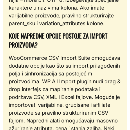
karaktere u nazivima kolona. Ako imate
varijabilne proizvode, pravilno strukturirajte
parent_sku i variation_attributes kolone.
KOJE NAPREDNE OPCIJE POSTOJE ZA IMPORT
PROIZVODA?
WooCommerce CSV Import Suite omogućava
dodatne opcije kao što su import prilagođenih
polja i sinhronizacija sa postojećim
proizvodima. WP All Import plugin nudi drag &
drop interfejs za mapiranje podataka i
podržava CSV, XML i Excel fajlove. Moguće je
importovati varijabilne, grupisane i affiliate
proizvode sa pravilno strukturiranim CSV
fajlom. Napredni alati omogućavaju masovno
ažuriranje atributa, cena i stanja zaliha. Neki