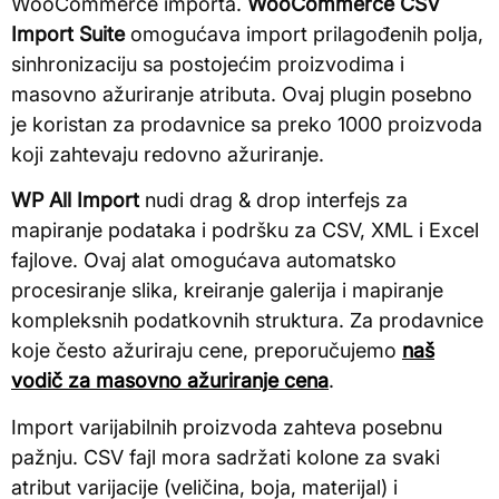
WooCommerce importa.
WooCommerce CSV
Import Suite
omogućava import prilagođenih polja,
sinhronizaciju sa postojećim proizvodima i
masovno ažuriranje atributa. Ovaj plugin posebno
je koristan za prodavnice sa preko 1000 proizvoda
koji zahtevaju redovno ažuriranje.
WP All Import
nudi drag & drop interfejs za
mapiranje podataka i podršku za CSV, XML i Excel
fajlove. Ovaj alat omogućava automatsko
procesiranje slika, kreiranje galerija i mapiranje
kompleksnih podatkovnih struktura. Za prodavnice
koje često ažuriraju cene, preporučujemo
naš
vodič za masovno ažuriranje cena
.
Import varijabilnih proizvoda zahteva posebnu
pažnju. CSV fajl mora sadržati kolone za svaki
atribut varijacije (veličina, boja, materijal) i