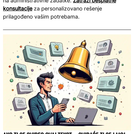
na administrativne zadatke.
Zatraži besplatne
konsultacije
za personalizovano rešenje
prilagođeno vašim potrebama.