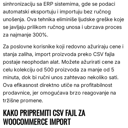
sinhronizaciju sa ERP sistemima, gde se podaci
automatski eksportuju i importuju bez ručnog
unošenja. Ova tehnika eliminiše ljudske greške koje
se javljaju prilikom ručnog unosa i ubrzava proces
za najmanje 300%.
Za poslovne korisnike koji redovno ažuriraju cene i
stanja zaliha, import proizvoda preko CSV fajla
postaje neophodan alat. Možete ažurirati cene za
celu kolekciju od 500 proizvoda za manje od 5
minuta, dok bi ručni unos zahtevao nekoliko sati.
Ova efikasnost direktno utiče na profitabilnost
prodavnice, jer omogućava brzo reagovanje na
tržišne promene.
KAKO PRIPREMITI CSV FAJL ZA
WOOCOMMERCE IMPORT