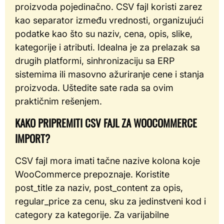
proizvoda pojedinačno. CSV fajl koristi zarez
kao separator između vrednosti, organizujući
podatke kao što su naziv, cena, opis, slike,
kategorije i atributi. Idealna je za prelazak sa
drugih platformi, sinhronizaciju sa ERP
sistemima ili masovno ažuriranje cene i stanja
proizvoda. Uštedite sate rada sa ovim
praktičnim rešenjem.
KAKO PRIPREMITI CSV FAJL ZA WOOCOMMERCE
IMPORT?
CSV fajl mora imati tačne nazive kolona koje
WooCommerce prepoznaje. Koristite
post_title za naziv, post_content za opis,
regular_price za cenu, sku za jedinstveni kod i
category za kategorije. Za varijabilne