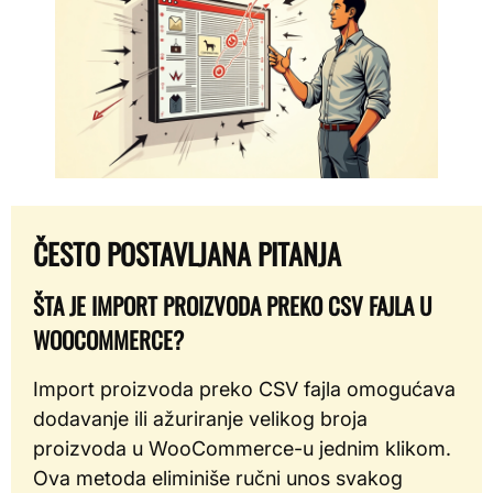
ČESTO POSTAVLJANA PITANJA
ŠTA JE IMPORT PROIZVODA PREKO CSV FAJLA U
WOOCOMMERCE?
Import proizvoda preko CSV fajla omogućava
dodavanje ili ažuriranje velikog broja
proizvoda u WooCommerce-u jednim klikom.
Ova metoda eliminiše ručni unos svakog