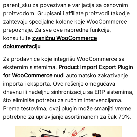
parent_sku za povezivanje varijacija sa osnovnim
proizvodom. Grupisani i affiliate proizvodi takodje
zahtevaju specijalne kolone koje WooCommerce
prepoznaje. Za sve ove napredne funkcije,
konsultujte
zvaničnu WooCommerce
dokumentaciju
.
Za prodavnice koje integrišu WooCommerce sa
eksternim sistemima,
Product Import Export Plugin
for WooCommerce
nudi automatsko zakazivanje
importa i eksporta. Ovo rešenje omogućava
dnevnu ili nedeljnu sinhronizaciju sa ERP sistemima,
što eliminiše potrebu za ručnim intervencijama.
Prema testovima, ovaj plugin može smanjiti vreme
potrebno za upravljanje asortimanom za čak 70%.