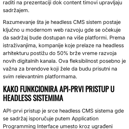
raditi na prezentaciji dok content timovi upravljaju
sadržajem.
Razumevanje šta je headless CMS sistem postaje
ključno u modernom web razvoju gde se očekuje
da sadržaj bude dostupan na više platformi. Prema
istraživanjima, kompanije koje prelaze na headless
arhitekturu postižu do 50% brže vreme razvoja
novih digitalnih kanala. Ova fleksibilnost posebno je
važna za brendove koji žele da budu prisutni na
svim relevantnim platformama.
KAKO FUNKCIONIRA API-PRVI PRISTUP U
HEADLESS SISTEMIMA
API-prvi pristup je srce headless CMS sistema gde
se sadržaj isporučuje putem Application
Programming Interface umesto kroz ugrađeni