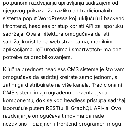
potpunom razdvajanju upravljanja sadržajem od
njegovog prikaza. Za razliku od tradicionalnih
sistema poput WordPressa koji uključuju i backend
i frontend, headless pristup koristi API za isporuku
sadržaja. Ova arhitektura omogućava da isti
sadržaj koristite na web stranicama, mobilnim
aplikacijama, IoT uređajima i smartwatch-ima bez
potrebe za preoblikovanjem.
Ključna prednost headless CMS sistema je što vam
omogućava da sadržaj kreirate samo jednom, a
zatim ga distribuirate na više kanala. Tradicionalni
CMS sistemi imaju ugrađenu prezentacijsku
komponentu, dok se kod headless pristupa sadržaj
isporučuje putem RESTful ili GraphQL API-ja. Ovo
razdvajanje omogućava timovima da rade
nezavisno – dizajneri i frontend programeri mogu