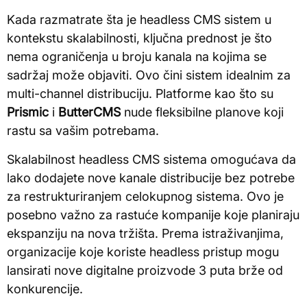
Kada razmatrate šta je headless CMS sistem u
kontekstu skalabilnosti, ključna prednost je što
nema ograničenja u broju kanala na kojima se
sadržaj može objaviti. Ovo čini sistem idealnim za
multi-channel distribuciju. Platforme kao što su
Prismic
i
ButterCMS
nude fleksibilne planove koji
rastu sa vašim potrebama.
Skalabilnost headless CMS sistema omogućava da
lako dodajete nove kanale distribucije bez potrebe
za restrukturiranjem celokupnog sistema. Ovo je
posebno važno za rastuće kompanije koje planiraju
ekspanziju na nova tržišta. Prema istraživanjima,
organizacije koje koriste headless pristup mogu
lansirati nove digitalne proizvode 3 puta brže od
konkurencije.