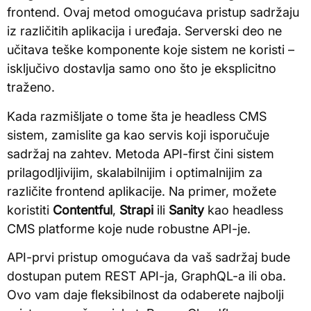
frontend. Ovaj metod omogućava pristup sadržaju
iz različitih aplikacija i uređaja. Serverski deo ne
učitava teške komponente koje sistem ne koristi –
isključivo dostavlja samo ono što je eksplicitno
traženo.
Kada razmišljate o tome šta je headless CMS
sistem, zamislite ga kao servis koji isporučuje
sadržaj na zahtev. Metoda API-first čini sistem
prilagodljivijim, skalabilnijim i optimalnijim za
različite frontend aplikacije. Na primer, možete
koristiti
Contentful
,
Strapi
ili
Sanity
kao headless
CMS platforme koje nude robustne API-je.
API-prvi pristup omogućava da vaš sadržaj bude
dostupan putem REST API-ja, GraphQL-a ili oba.
Ovo vam daje fleksibilnost da odaberete najbolji