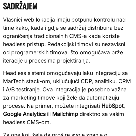
SADRŽAJEM
Vlasnici web lokacija imaju potpunu kontrolu nad
time kako, kada i gdje se sadržaj distribuira bez
ograničenja tradicionalnih CMS-a kada koriste
headless pristup. Redakcijski timovi su nezavisni
od programerskih timova, što omogućava brže
iteracije u procesima projektiranja.
Headless sistemi omogućavaju laku integraciju sa
MarTech stack-om, uključujući CDP, analitiku, CRM
i A/B testiranje. Ova integracija je posebno važna
za marketing timove koji žele da automatizuju
procese. Na primer, možete integrisati
HubSpot
,
Google Analytics
ili
Mailchimp
direktno sa vašim
headless CMS-om.
Za one koji žele da prošire svoje znanje o