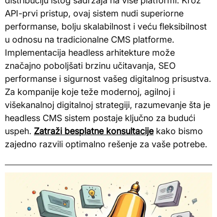
distribuciju istog sadržaja na više platformi. Kroz
API-prvi pristup, ovaj sistem nudi superiorne
performanse, bolju skalabilnost i veću fleksibilnost
u odnosu na tradicionalne CMS platforme.
Implementacija headless arhitekture može
značajno poboljšati brzinu učitavanja, SEO
performanse i sigurnost vašeg digitalnog prisustva.
Za kompanije koje teže modernoj, agilnoj i
višekanalnoj digitalnoj strategiji, razumevanje šta je
headless CMS sistem postaje ključno za budući
uspeh.
Zatraži besplatne konsultacije
kako bismo
zajedno razvili optimalno rešenje za vaše potrebe.