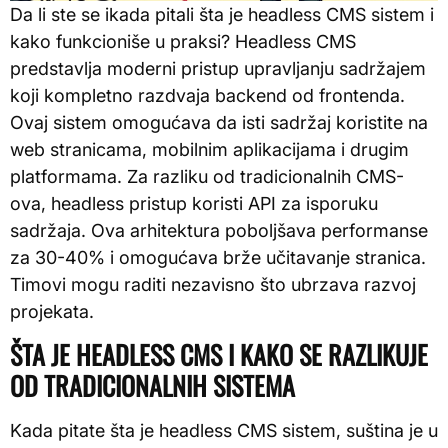
Da li ste se ikada pitali šta je headless CMS sistem i
kako funkcioniše u praksi? Headless CMS
predstavlja moderni pristup upravljanju sadržajem
koji kompletno razdvaja backend od frontenda.
Ovaj sistem omogućava da isti sadržaj koristite na
web stranicama, mobilnim aplikacijama i drugim
platformama. Za razliku od tradicionalnih CMS-
ova, headless pristup koristi API za isporuku
sadržaja. Ova arhitektura poboljšava performanse
za 30-40% i omogućava brže učitavanje stranica.
Timovi mogu raditi nezavisno što ubrzava razvoj
projekata.
ŠTA JE HEADLESS CMS I KAKO SE RAZLIKUJE
OD TRADICIONALNIH SISTEMA
Kada pitate šta je headless CMS sistem, suština je u