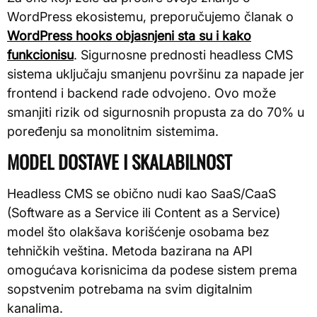
WordPress ekosistemu, preporučujemo članak o
WordPress hooks objasnjeni sta su i kako
funkcionisu
. Sigurnosne prednosti headless CMS
sistema uključaju smanjenu površinu za napade jer
frontend i backend rade odvojeno. Ovo može
smanjiti rizik od sigurnosnih propusta za do 70% u
poređenju sa monolitnim sistemima.
MODEL DOSTAVE I SKALABILNOST
Headless CMS se obično nudi kao SaaS/CaaS
(Software as a Service ili Content as a Service)
model što olakšava korišćenje osobama bez
tehničkih veština. Metoda bazirana na API
omogućava korisnicima da podese sistem prema
sopstvenim potrebama na svim digitalnim
kanalima.