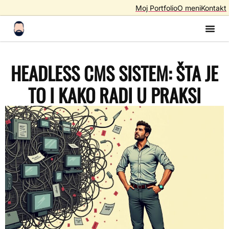
Moj Portfolio
O meni
Kontakt
Izrada S
Izrada 
AI A
SEO – Optimiza
HEADLESS CMS SISTEM: ŠTA JE
TO I KAKO RADI U PRAKSI