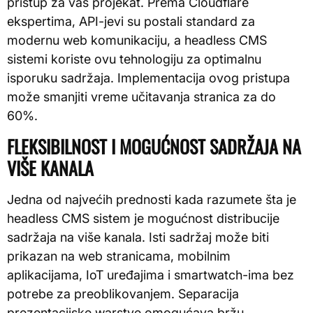
pristup za vaš projekat. Prema Cloudflare
ekspertima, API-jevi su postali standard za
modernu web komunikaciju, a headless CMS
sistemi koriste ovu tehnologiju za optimalnu
isporuku sadržaja. Implementacija ovog pristupa
može smanjiti vreme učitavanja stranica za do
60%.
FLEKSIBILNOST I MOGUĆNOST SADRŽAJA NA
VIŠE KANALA
Jedna od najvećih prednosti kada razumete šta je
headless CMS sistem je mogućnost distribucije
sadržaja na više kanala. Isti sadržaj može biti
prikazan na web stranicama, mobilnim
aplikacijama, IoT uređajima i smartwatch-ima bez
potrebe za preoblikovanjem. Separacija
prezentacijske warstve omogućava bržu