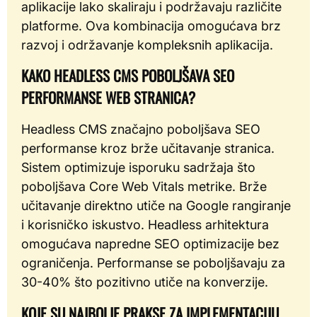
aplikacije lako skaliraju i podržavaju različite
platforme. Ova kombinacija omogućava brz
razvoj i održavanje kompleksnih aplikacija.
KAKO HEADLESS CMS POBOLJŠAVA SEO
PERFORMANSE WEB STRANICA?
Headless CMS značajno poboljšava SEO
performanse kroz brže učitavanje stranica.
Sistem optimizuje isporuku sadržaja što
poboljšava Core Web Vitals metrike. Brže
učitavanje direktno utiče na Google rangiranje
i korisničko iskustvo. Headless arhitektura
omogućava napredne SEO optimizacije bez
ograničenja. Performanse se poboljšavaju za
30-40% što pozitivno utiče na konverzije.
KOJE SU NAJBOLJE PRAKSE ZA IMPLEMENTACIJU