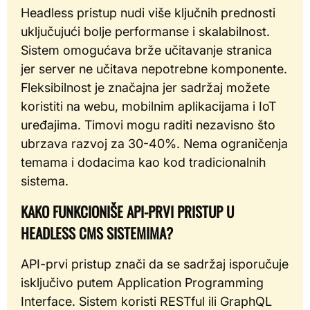
Headless pristup nudi više ključnih prednosti
uključujući bolje performanse i skalabilnost.
Sistem omogućava brže učitavanje stranica
jer server ne učitava nepotrebne komponente.
Fleksibilnost je značajna jer sadržaj možete
koristiti na webu, mobilnim aplikacijama i IoT
uređajima. Timovi mogu raditi nezavisno što
ubrzava razvoj za 30-40%. Nema ograničenja
temama i dodacima kao kod tradicionalnih
sistema.
KAKO FUNKCIONIŠE API-PRVI PRISTUP U
HEADLESS CMS SISTEMIMA?
API-prvi pristup znači da se sadržaj isporučuje
isključivo putem Application Programming
Interface. Sistem koristi RESTful ili GraphQL