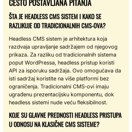
ČESTO POSTAVLJANA PITANJA
ŠTA JE HEADLESS CMS SISTEM I KAKO SE
RAZLIKUJE OD TRADICIONALNIH CMS-OVA?
Headless CMS sistem je arhitektura koja
razdvaja upravljanje sadržajem od njegovog
prikaza. Za razliku od tradicionalnih sistema
poput WordPressa, headless pristup koristi
API za isporuku sadržaja. Ovo omogućava da
isti sadržaj koristite na više platformi bez
ograničenja. Tradicionalni CMS-ovi imaju
ugrađenu prezentacijsku komponentu, dok
headless sistemi nude veću fleksibilnost.
KOJE SU GLAVNE PREDNOSTI HEADLESS PRISTUPA
U ODNOSU NA KLASIČNE CMS SISTEME?