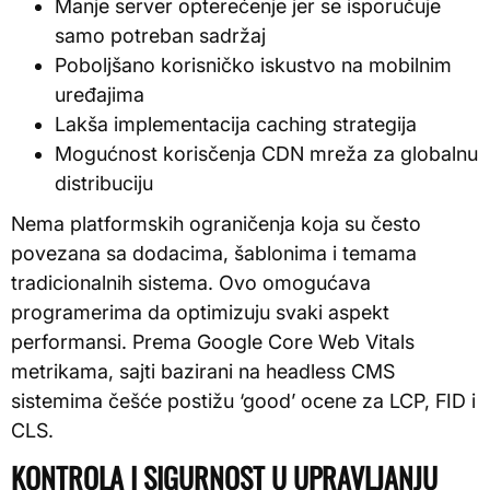
Manje server opterećenje jer se isporučuje
samo potreban sadržaj
Poboljšano korisničko iskustvo na mobilnim
uređajima
Lakša implementacija caching strategija
Mogućnost korisčenja CDN mreža za globalnu
distribuciju
Nema platformskih ograničenja koja su često
povezana sa dodacima, šablonima i temama
tradicionalnih sistema. Ovo omogućava
programerima da optimizuju svaki aspekt
performansi. Prema Google Core Web Vitals
metrikama, sajti bazirani na headless CMS
sistemima češće postižu ‘good’ ocene za LCP, FID i
CLS.
KONTROLA I SIGURNOST U UPRAVLJANJU