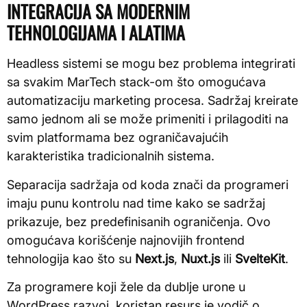
INTEGRACIJA SA MODERNIM
TEHNOLOGIJAMA I ALATIMA
Headless sistemi se mogu bez problema integrirati
sa svakim MarTech stack-om što omogućava
automatizaciju marketing procesa. Sadržaj kreirate
samo jednom ali se može primeniti i prilagoditi na
svim platformama bez ograničavajućih
karakteristika tradicionalnih sistema.
Separacija sadržaja od koda znači da programeri
imaju punu kontrolu nad time kako se sadržaj
prikazuje, bez predefinisanih ograničenja. Ovo
omogućava korišćenje najnovijih frontend
tehnologija kao što su
Next.js
,
Nuxt.js
ili
SvelteKit
.
Za programere koji žele da dublje urone u
WordPress razvoj, koristan resurs je vodič o