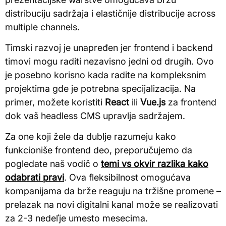
distribuciju sadržaja i elastičnije distribucije across
multiple channels.
Timski razvoj je unapređen jer frontend i backend
timovi mogu raditi nezavisno jedni od drugih. Ovo
je posebno korisno kada radite na kompleksnim
projektima gde je potrebna specijalizacija. Na
primer, možete koristiti
React
ili
Vue.js
za frontend
dok vaš headless CMS upravlja sadržajem.
Za one koji žele da dublje razumeju kako
funkcioniše frontend deo, preporučujemo da
pogledate naš vodič o
temi vs okvir razlika kako
odabrati pravi
. Ova fleksibilnost omogućava
kompanijama da brže reaguju na tržišne promene –
prelazak na novi digitalni kanal može se realizovati
za 2-3 nedeľje umesto mesecima.