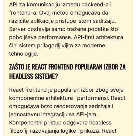
API za komunikaciju između backend-a i
frontend-a. Ovaj metod omogućava da
različite aplikacije pristupe istom sadržaju.
Server dostavlja samo tražene podatke što
poboljšava performanse. API-first arhitektura
čini sistem prilagodljivijim za moderne
tehnologije.
ZAŠTO JE REACT FRONTEND POPULARAN IZBOR ZA
HEADLESS SISTEME?
React frontend je popularan izbor zbog svoje
komponentne arhitekture i performansi. React
omogućava brzo renderovanje sadržaja i
jednostavnu integraciju sa API-jem.
Komponentni pristup odgovara headless
filozofiji razdvajanja logike i prikaza. React