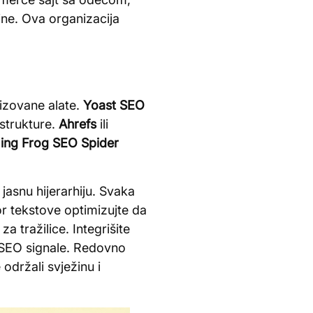
jine. Ova organizacija
lizovane alate.
Yoast SEO
 strukture.
Ahrefs
ili
ing Frog SEO Spider
jasnu hijerarhiju. Svaka
r tekstove optimizujte da
a tražilice. Integrišite
i SEO signale. Redovno
održali svježinu i