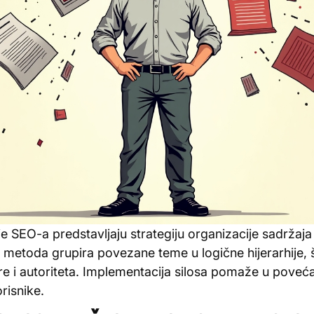
je SEO-a predstavljaju strategiju organizacije sadržaja
a metoda grupira povezane teme u logične hijerarhije,
re i autoriteta. Implementacija silosa pomaže u povećan
risnike.