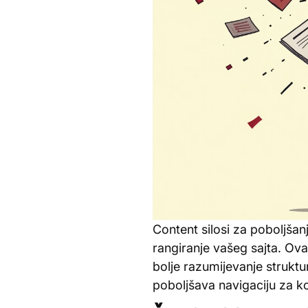
Content silosi za poboljšan
rangiranje vašeg sajta. Ov
bolje razumijevanje struktu
poboljšava navigaciju za ko