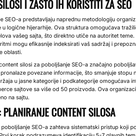
ILOSI I ZAŠTO IH KORISTITI ZA SEO
nje SEO-a predstavljaju naprednu metodologiju organiza
 u logične hijerarhije. Ova struktura omogućava traži
lova vašeg sajta, što direktno utiče na autoritet teme
ritmi mogu efikasnije indeksirati vaš sadržaj i prepozn
 oblasti.
content silosi za poboljšanje SEO-a značajno poboljša
e pronalaze povezane informacije, što smanjuje stopu 
aja u jasne kategorije i podkategorije omogućava intu
ce sajtove sa više od 50 proizvoda. Ova organizacij
no na sajtu.
 PLANIRANJE CONTENT SILOSA
a poboljšanje SEO-a zahteva sistematski pristup koji p
. Prvi korak podrazumeva identifikaciju 5-7 glavnih tem