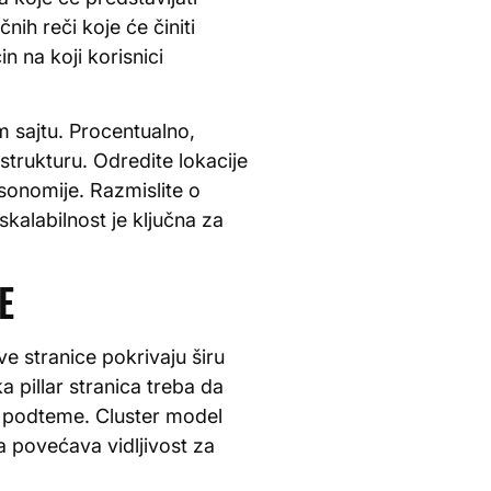
ih reči koje će činiti
 na koji korisnici
m sajtu. Procentualno,
trukturu. Odredite lokacije
ksonomije. Razmislite o
kalabilnost je ključna za
E
ve stranice pokrivaju širu
 pillar stranica treba da
ne podteme. Cluster model
 povećava vidljivost za