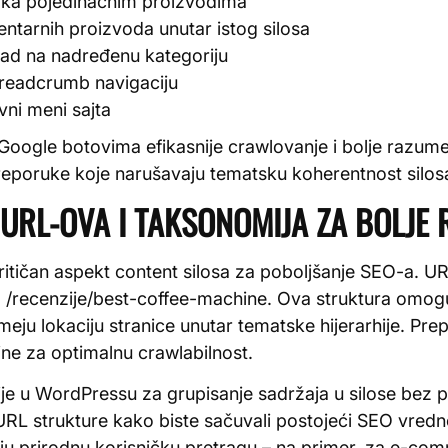
 ka pojedinačnim proizvodima
tarnih proizvoda unutar istog silosa
ad na nadređenu kategoriju
breadcrumb navigaciju
avni meni sajta
ogle botovima efikasnije crawlovanje i bolje razumeva
eporuke koje narušavaju tematsku koherentnost silos
URL-OVA I TAKSONOMIJA ZA BOLJE 
kritičan aspekt content silosa za poboljšanje SEO-a. U
er: /recenzije/best-coffee-machine. Ova struktura omog
eju lokaciju stranice unutar tematske hijerarhije. Pre
ne za optimalnu crawlabilnost.
je u WordPressu za grupisanje sadržaja u silose bez pr
RL strukture kako biste sačuvali postojeći SEO vrednos
ju prirodnu korisničku pretragu – na primer, za e-co