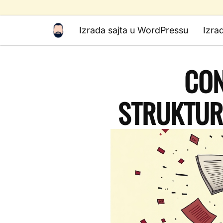
Izrada sajta u WordPressu
Izra
CON
STRUKTURI