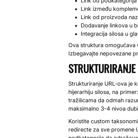
Link od podkategorija
Link između komplemen
Link od proizvoda naz
Dodavanje linkova u 
Integracija silosa u gl
Ova struktura omogućava Go
Izbegavajte nepovezane pr
STRUKTURIRANJE 
Strukturiranje URL-ova je 
hijerarhiju silosa, na prim
tražilicama da odmah razum
maksimalno 3-4 nivoa dubi
Koristite custom taksonomi
redirecte za sve promene U
podkategorije da odražava