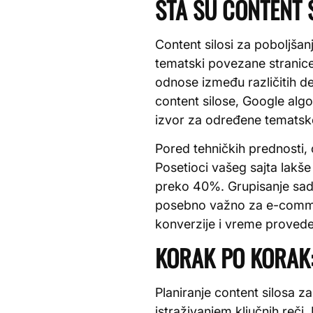
ŠTA SU CONTENT S
Content silosi za poboljša
tematski povezane stranice
odnose između različitih de
content silose, Google algo
izvor za određene tematske
Pored tehničkih prednosti, 
Posetioci vašeg sajta lakš
preko 40%. Grupisanje sadrž
posebno važno za e-commer
konverzije i vreme provede
KORAK PO KORAK:
Planiranje content silosa z
istraživanjem ključnih reči