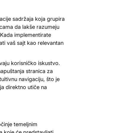
cije sadržaja koja grupira
licama da lakše razumeju
. Kada implementirate
ati vaš sajt kao relevantan
vaju korisničko iskustvo.
napuštanja stranica za
itivnu navigaciju, što je
a direktno utiče na
očinje temeljnim
a koje će predstavljati