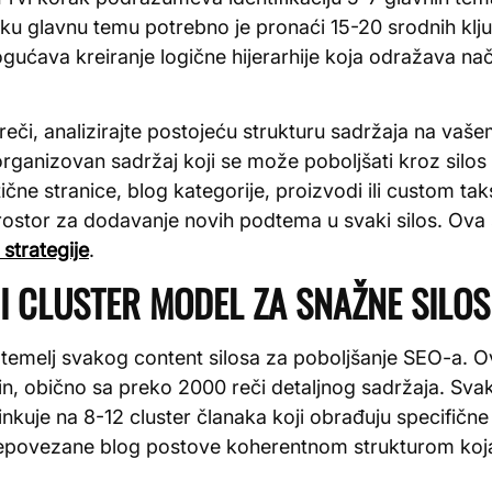
ku glavnu temu potrebno je pronaći 15-20 srodnih ključn
ćava kreiranje logične hijerarhije koja odražava način
 reči, analizirajte postojeću strukturu sadržaja na vaše
ganizovan sadržaj koji se može poboljšati kroz silos s
tične stranice, blog kategorije, proizvodi ili custom ta
ostor za dodavanje novih podtema u svaki silos. Ova s
strategije
.
 I CLUSTER MODEL ZA SNAŽNE SILOS
ju temelj svakog content silosa za poboljšanje SEO-a. O
, obično sa preko 2000 reči detaljnog sadržaja. Svaka
inkuje na 8-12 cluster članaka koji obrađuju specifič
 nepovezane blog postove koherentnom strukturom koja