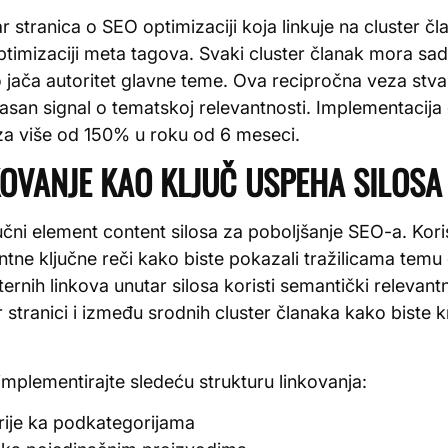
r stranica o SEO optimizaciji koja linkuje na cluster čl
 optimizaciji meta tagova. Svaki cluster članak mora sad
to jača autoritet glavne teme. Ova recipročna veza stv
 jasan signal o tematskoj relevantnosti. Implementaci
za više od 150% u roku od 6 meseci.
OVANJE KAO KLJUČ USPEHA SILOSA
jučni element content silosa za poboljšanje SEO-a. Kori
ntne ključne reči kako biste pokazali tražilicama temu
rnih linkova unutar silosa koristi semantički relevantn
r stranici i između srodnih cluster članaka kako biste k
plementirajte sledeću strukturu linkovanja:
rije ka podkategorijama