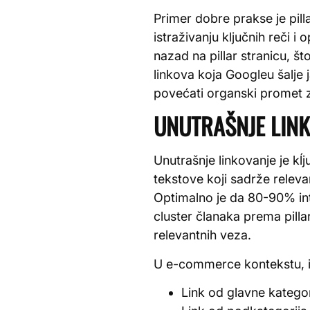
Primer dobre prakse je pilla
istraživanju ključnih reči i
nazad na pillar stranicu, š
linkova koja Googleu šalje
povećati organski promet 
UNUTRAŠNJE LINK
Unutrašnje linkovanje je kĺ
tekstove koji sadrže releva
Optimalno je da 80-90% inte
cluster članaka prema pilla
relevantnih veza.
U e-commerce kontekstu, im
Link od glavne katego