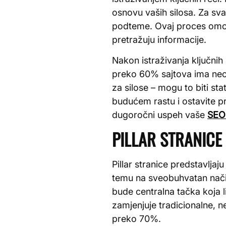
osnovu vaših silosa. Za sva
podteme. Ovaj proces omogu
pretražuju informacije.
Nakon istraživanja ključnih
preko 60% sajtova ima neor
za silose – mogu to biti sta
budućem rastu i ostavite pr
dugoročni uspeh vaše
SEO 
PILLAR STRANICE
Pillar stranice predstavlja
temu na sveobuhvatan način
bude centralna tačka koja l
zamjenjuje tradicionalne,
preko 70%.