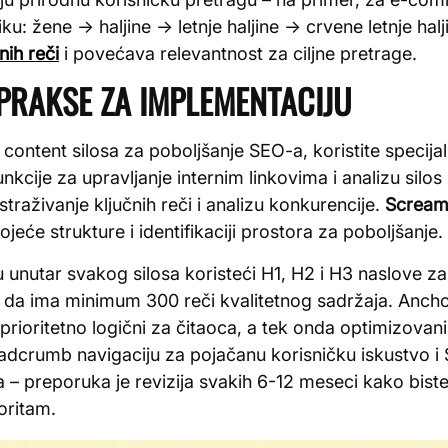
iku: žene → haljine → letnje haljine → crvene letnje hal
nih reči
i povećava relevantnost za ciljne pretrage.
 PRAKSE ZA IMPLEMENTACIJU
ontent silosa za poboljšanje SEO-a, koristite specija
cije za upravljanje internim linkovima i analizu silos
traživanje ključnih reči i analizu konkurencije.
Scream
eće strukture i identifikaciji prostora za poboljšanje.
unutar svakog silosa koristeći H1, H2 i H3 naslove za 
ba da ima minimum 300 reči kvalitetnog sadržaja. Ancho
 prioritetno logični za čitaoca, a tek onda optimizovani z
readcrumb navigaciju za pojačanu korisničku iskustvo 
a – preporuka je revizija svakih 6-12 meseci kako biste 
oritam.