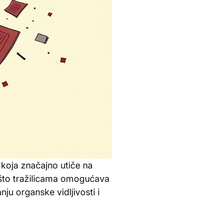
 koja značajno utiče na
 što tražilicama omogućava
ju organske vidljivosti i