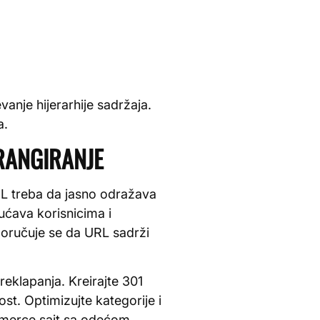
nje hijerarhije sadržaja.
a.
RANGIRANJE
RL treba da jasno odražava
ućava korisnicima i
poručuje se da URL sadrži
eklapanja. Kreirajte 301
t. Optimizujte kategorije i
mmerce sajt sa odećom,