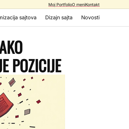
Moj Portfolio
O meni
Kontakt
mizacija sajtova
Dizajn sajta
Novosti
KAKO
E POZICIJE