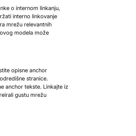
anke o internom linkanju,
ržati interno linkovanje
ara mrežu relevantnih
ja ovog modela može
stite opisne anchor
 odredišne stranice.
e anchor tekste. Linkajte iz
reirali gustu mrežu