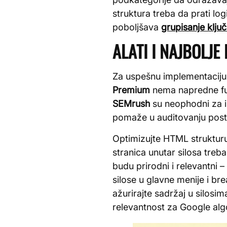
struktura treba da prati log
poboljšava
grupisanje ključ
ALATI I NAJBOLJE
Za uspešnu implementaciju c
Premium
nema napredne funk
SEMrush
su neophodni za is
pomaže u auditovanju postoj
Optimizujte HTML strukturu 
stranica unutar silosa tre
budu prirodni i relevantni –
silose u glavne menije i b
ažurirajte sadržaj u silosim
relevantnost za Google alg