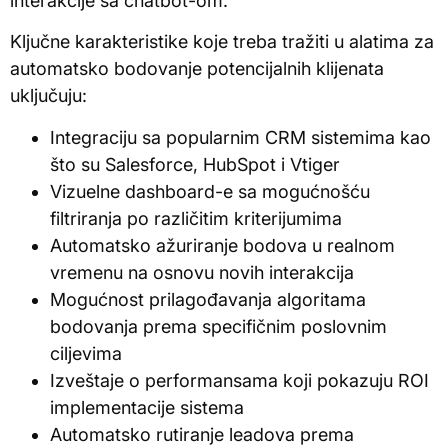
interakcije sa chatbot-om.
Ključne karakteristike koje treba tražiti u alatima za
automatsko bodovanje potencijalnih klijenata
uključuju:
Integraciju sa popularnim CRM sistemima kao
što su Salesforce, HubSpot i Vtiger
Vizuelne dashboard-e sa mogućnošću
filtriranja po različitim kriterijumima
Automatsko ažuriranje bodova u realnom
vremenu na osnovu novih interakcija
Mogućnost prilagođavanja algoritama
bodovanja prema specifičnim poslovnim
ciljevima
Izveštaje o performansama koji pokazuju ROI
implementacije sistema
Automatsko rutiranje leadova prema