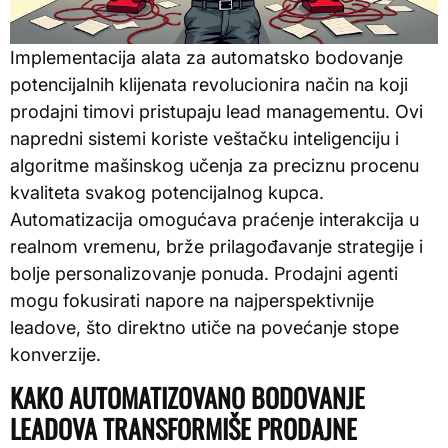
Implementacija alata za automatsko bodovanje
potencijalnih klijenata revolucionira način na koji
prodajni timovi pristupaju lead managementu. Ovi
napredni sistemi koriste veštačku inteligenciju i
algoritme mašinskog učenja za preciznu procenu
kvaliteta svakog potencijalnog kupca.
Automatizacija omogućava praćenje interakcija u
realnom vremenu, brže prilagođavanje strategije i
bolje personalizovanje ponuda. Prodajni agenti
mogu fokusirati napore na najperspektivnije
leadove, što direktno utiče na povećanje stope
konverzije.
KAKO AUTOMATIZOVANO BODOVANJE
LEADOVA TRANSFORMIŠE PRODAJNE