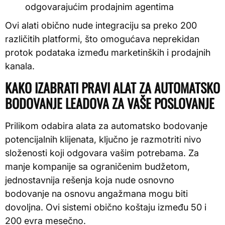
odgovarajućim prodajnim agentima
Ovi alati obično nude integraciju sa preko 200
različitih platformi, što omogućava neprekidan
protok podataka između marketinških i prodajnih
kanala.
KAKO IZABRATI PRAVI ALAT ZA AUTOMATSKO
BODOVANJE LEADOVA ZA VAŠE POSLOVANJE
Prilikom odabira alata za automatsko bodovanje
potencijalnih klijenata, ključno je razmotriti nivo
složenosti koji odgovara vašim potrebama. Za
manje kompanije sa ograničenim budžetom,
jednostavnija rešenja koja nude osnovno
bodovanje na osnovu angažmana mogu biti
dovoljna. Ovi sistemi obično koštaju između 50 i
200 evra mesečno.