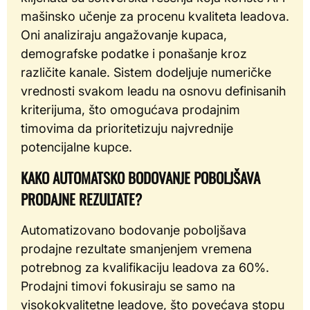
mašinsko učenje za procenu kvaliteta leadova.
Oni analiziraju angažovanje kupaca,
demografske podatke i ponašanje kroz
različite kanale. Sistem dodeljuje numeričke
vrednosti svakom leadu na osnovu definisanih
kriterijuma, što omogućava prodajnim
timovima da prioritetizuju najvrednije
potencijalne kupce.
KAKO AUTOMATSKO BODOVANJE POBOLJŠAVA
PRODAJNE REZULTATE?
Automatizovano bodovanje poboljšava
prodajne rezultate smanjenjem vremena
potrebnog za kvalifikaciju leadova za 60%.
Prodajni timovi fokusiraju se samo na
visokokvalitetne leadove, što povećava stopu