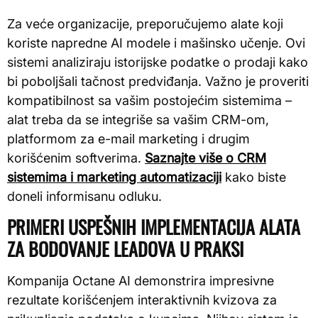
Za veće organizacije, preporučujemo alate koji
koriste napredne AI modele i mašinsko učenje. Ovi
sistemi analiziraju istorijske podatke o prodaji kako
bi poboljšali tačnost predviđanja. Važno je proveriti
kompatibilnost sa vašim postojećim sistemima –
alat treba da se integriše sa vašim CRM-om,
platformom za e-mail marketing i drugim
korišćenim softverima.
Saznajte više o CRM
sistemima i marketing automatizaciji
kako biste
doneli informisanu odluku.
PRIMERI USPEŠNIH IMPLEMENTACIJA ALATA
ZA BODOVANJE LEADOVA U PRAKSI
Kompanija Octane AI demonstrira impresivne
rezultate korišćenjem interaktivnih kvizova za