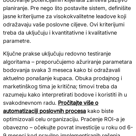
planiranje. Pre nego što postavite sistem, definišite
jasne kriterijume za visokokvalitetne leadove koji
odražavaju vaše poslovne ciljeve. Ovi kriterijumi
treba da uključuju i kvantitativne i kvalitativne
parametre.
Ključne prakse uključuju redovno testiranje
algoritama – preporučujemo ažuriranje parametara
bodovanja svaka 3 meseca kako bi odražavali
aktuelno ponašanje kupaca. Obuka prodajnog i
marketinškog tima je kritična; timovi treba da
razumeju kako interpretirati bodove i koristiti ih u
svakodnevnom radu.
Pročitajte više o
automatizaciji poslovnih procesa
kako biste
optimizovali celu organizaciju. Praćenje ROI-a je
obavezno – očekujte povrat investicije u roku od 6-
9 meseci kod pravilno implementiranih rešenja.