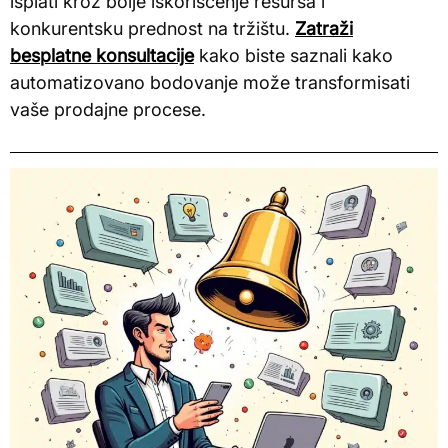
isplati kroz bolje iskorišćenje resursa i
konkurentsku prednost na tržištu.
Zatraži
besplatne konsultacije
kako biste saznali kako
automatizovano bodovanje može transformisati
vaše prodajne procese.