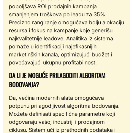
poboljšava ROI prodajnih kampanja
smanjenjem troškova po leadu za 35%.
Precizno rangiranje omogućava bolju alokaciju
resursa i fokus na kampanje koje generišu
najkvalitetnije leadove. Analitika iz sistema
pomaže u identifikaciji najefikasnijih
marketinških kanala, optimizujući budžet i
povećavajući ukupnu profitabilnost.
DA LI JE MOGUĆE PRILAGODITI ALGORITAM
BODOVANJA?
Da, većina modernih alata omogućava
potpunu prilagodljivost algoritma bodovanja.
Možete definisati specifične parametre koji
odgovaraju vašoj industriji i prodajnom
ciklusu. Sistem uči iz prethodnih podataka i