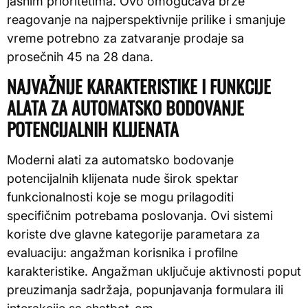
jasnim prioritetima. Ovo omogućava brže
reagovanje na najperspektivnije prilike i smanjuje
vreme potrebno za zatvaranje prodaje sa
prosečnih 45 na 28 dana.
NAJVAŽNIJE KARAKTERISTIKE I FUNKCIJE
ALATA ZA AUTOMATSKO BODOVANJE
POTENCIJALNIH KLIJENATA
Moderni alati za automatsko bodovanje
potencijalnih klijenata nude širok spektar
funkcionalnosti koje se mogu prilagoditi
specifičnim potrebama poslovanja. Ovi sistemi
koriste dve glavne kategorije parametara za
evaluaciju: angažman korisnika i profilne
karakteristike. Angažman uključuje aktivnosti poput
preuzimanja sadržaja, popunjavanja formulara ili