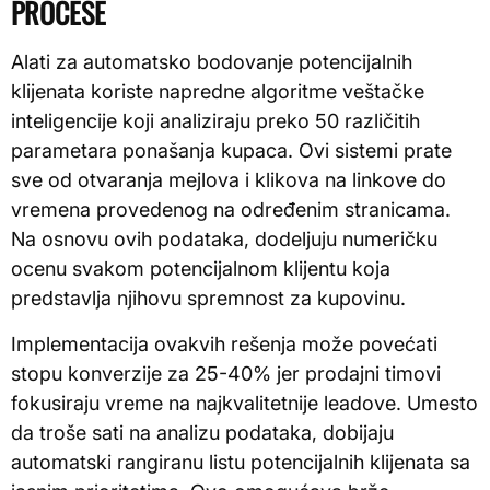
PROCESE
Alati za automatsko bodovanje potencijalnih
klijenata koriste napredne algoritme veštačke
inteligencije koji analiziraju preko 50 različitih
parametara ponašanja kupaca. Ovi sistemi prate
sve od otvaranja mejlova i klikova na linkove do
vremena provedenog na određenim stranicama.
Na osnovu ovih podataka, dodeljuju numeričku
ocenu svakom potencijalnom klijentu koja
predstavlja njihovu spremnost za kupovinu.
Implementacija ovakvih rešenja može povećati
stopu konverzije za 25-40% jer prodajni timovi
fokusiraju vreme na najkvalitetnije leadove. Umesto
da troše sati na analizu podataka, dobijaju
automatski rangiranu listu potencijalnih klijenata sa