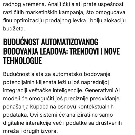
radnog vremena. Analitički alati prate uspešnost
različitih marketinških kampanja, što omogućava
finu optimizaciju prodajnog levka i bolju alokaciju
budžeta.
BUDUĆNOST AUTOMATIZOVANOG
BODOVANJA LEADOVA: TRENDOVI I NOVE
TEHNOLOGIJE
Budućnost alata za automatsko bodovanje
potencijalnih klijenata leži u još naprednijoj
integraciji veštačke inteligencije. Generativni AI
modeli će omogućiti još preciznije predviđanje
ponašanja kupaca na osnovu kontekstualnih
podataka. Ovi sistemi će analizirati ne samo
digitalne interakcije već i podatke sa društvenih
mreža i drugih izvora.