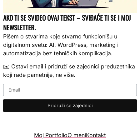
AKO TI SE SVIDEO OVAJ TEKST – SVIĐAĆE TI SE I MOJ
NEWSLETTER.
Pišem o stvarima koje stvarno funkcionišu u
digitalnom svetu: AI, WordPress, marketing i
automatizacija bez tehničkih komplikacija.
✉️ Ostavi email i pridruži se zajednici preduzetnika
koji rade pametnije, ne više.
Pridruži se zajednici
Moj Portfolio
O meni
Kontakt