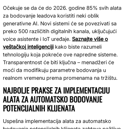
Očekuje se da će do 2026. godine 85% svih alata
za bodovanje leadova koristiti neki oblik
generativne AI. Novi sistemi će se povezivati sa
preko 500 različitih digitalnih kanala, uključujući
voice asistente i IoT uređaje.
Saznajte više o
veštačkoj inteligenciji
kako biste razumeli
tehnologiju koja pokreće ove napredne sisteme.
Transparentnost će biti ključna – menadžeri će
moći da modifikuju parametre bodovanja u
realnom vremenu prema promenama na tržištu.
NAJBOLJE PRAKSE ZA IMPLEMENTACIJU
ALATA ZA AUTOMATSKO BODOVANJE
POTENCIJALNIH KLIJENATA
Uspešna implementacija alata za automatsko
bodovanje potencijalnih klijenata zahteva pažljivo