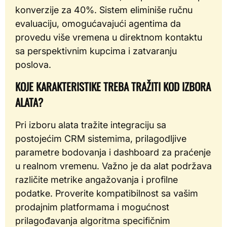
konverzije za 40%. Sistem eliminiše ručnu
evaluaciju, omogućavajući agentima da
provedu više vremena u direktnom kontaktu
sa perspektivnim kupcima i zatvaranju
poslova.
KOJE KARAKTERISTIKE TREBA TRAŽITI KOD IZBORA
ALATA?
Pri izboru alata tražite integraciju sa
postojećim CRM sistemima, prilagodljive
parametre bodovanja i dashboard za praćenje
u realnom vremenu. Važno je da alat podržava
različite metrike angažovanja i profilne
podatke. Proverite kompatibilnost sa vašim
prodajnim platformama i mogućnost
prilagođavanja algoritma specifičnim