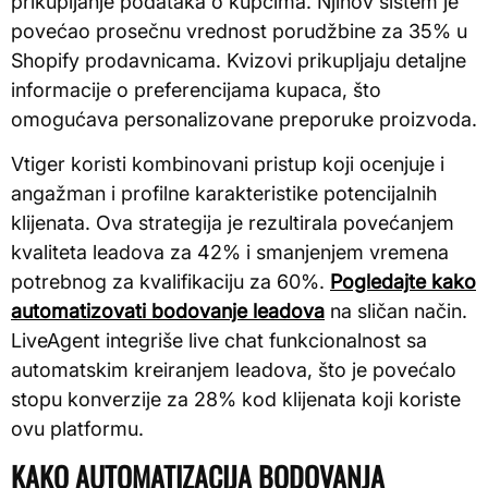
prikupljanje podataka o kupcima. Njihov sistem je
povećao prosečnu vrednost porudžbine za 35% u
Shopify prodavnicama. Kvizovi prikupljaju detaljne
informacije o preferencijama kupaca, što
omogućava personalizovane preporuke proizvoda.
Vtiger koristi kombinovani pristup koji ocenjuje i
angažman i profilne karakteristike potencijalnih
klijenata. Ova strategija je rezultirala povećanjem
kvaliteta leadova za 42% i smanjenjem vremena
potrebnog za kvalifikaciju za 60%.
Pogledajte kako
automatizovati bodovanje leadova
na sličan način.
LiveAgent integriše live chat funkcionalnost sa
automatskim kreiranjem leadova, što je povećalo
stopu konverzije za 28% kod klijenata koji koriste
ovu platformu.
KAKO AUTOMATIZACIJA BODOVANJA