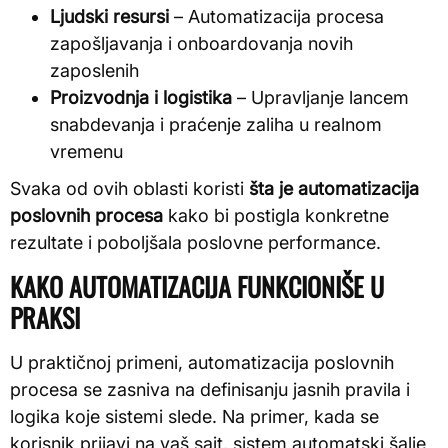
Ljudski resursi
– Automatizacija procesa
zapošljavanja i onboardovanja novih
zaposlenih
Proizvodnja i logistika
– Upravljanje lancem
snabdevanja i praćenje zaliha u realnom
vremenu
Svaka od ovih oblasti koristi
šta je automatizacija
poslovnih procesa
kako bi postigla konkretne
rezultate i poboljšala poslovne performance.
KAKO AUTOMATIZACIJA FUNKCIONIŠE U
PRAKSI
U praktičnoj primeni, automatizacija poslovnih
procesa se zasniva na definisanju jasnih pravila i
logika koje sistemi slede. Na primer, kada se
korisnik prijavi na vaš sajt, sistem automatski šalje