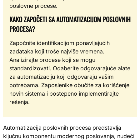
poslovne procese.
KAKO ZAPOČETI SA AUTOMATIZACIJOM POSLOVNIH
PROCESA?
Započnite identifikacijom ponavljajućih
zadataka koji troše najviše vremena.
Analizirajte procese koji se mogu
standardizovati. Odaberite odgovarajuće alate
za automatizaciju koji odgovaraju vašim
potrebama. Zaposlenike obučite za korišćenje
novih sistema i postepeno implementirajte
rešenja.
Automatizacija poslovnih procesa predstavlja
ključnu komponentu modernog poslovanja, nudeći