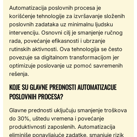
Automatizacija poslovnih procesa je
korišćenje tehnologije za izvršavanje složenih
poslovnih zadataka uz minimalnu ljudsku
intervenciju. Osnovni cilj je smanjenje ručnog
rada, povećanje efikasnosti i ubrzanje
rutinskih aktivnosti. Ova tehnologija se često
povezuje sa digitalnom transformacijom jer
optimizuje poslovanje uz pomoć savremenih
rešenja.
KOJE SU GLAVNE PREDNOSTI AUTOMATIZACIJE
POSLOVNIH PROCESA?
Glavne prednosti uključuju smanjenje troškova
do 30%, uštedu vremena i povećanje
produktivnosti zaposlenih. Automatizacija
eliminiše ponavljajuće zadatke, smanjuje rizik