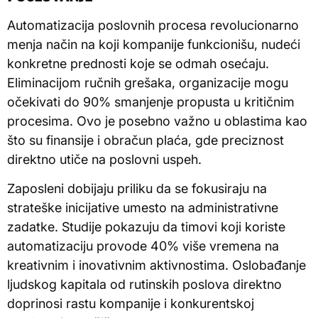
Automatizacija poslovnih procesa revolucionarno
menja način na koji kompanije funkcionišu, nudeći
konkretne prednosti koje se odmah osećaju.
Eliminacijom ručnih grešaka, organizacije mogu
očekivati do 90% smanjenje propusta u kritičnim
procesima. Ovo je posebno važno u oblastima kao
što su finansije i obračun plaća, gde preciznost
direktno utiče na poslovni uspeh.
Zaposleni dobijaju priliku da se fokusiraju na
strateške inicijative umesto na administrativne
zadatke. Studije pokazuju da timovi koji koriste
automatizaciju provode 40% više vremena na
kreativnim i inovativnim aktivnostima. Oslobađanje
ljudskog kapitala od rutinskih poslova direktno
doprinosi rastu kompanije i konkurentskoj