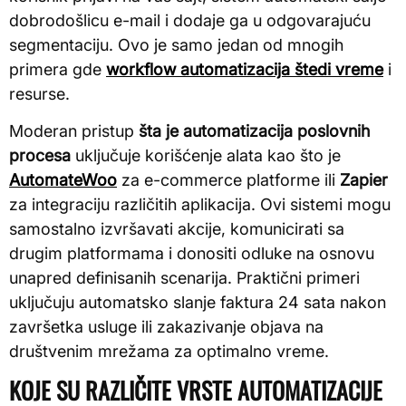
dobrodošlicu e-mail i dodaje ga u odgovarajuću
segmentaciju. Ovo je samo jedan od mnogih
primera gde
workflow automatizacija štedi vreme
i
resurse.
Moderan pristup
šta je automatizacija poslovnih
procesa
uključuje korišćenje alata kao što je
AutomateWoo
za e-commerce platforme ili
Zapier
za integraciju različitih aplikacija. Ovi sistemi mogu
samostalno izvršavati akcije, komunicirati sa
drugim platformama i donositi odluke na osnovu
unapred definisanih scenarija. Praktični primeri
uključuju automatsko slanje faktura 24 sata nakon
završetka usluge ili zakazivanje objava na
društvenim mrežama za optimalno vreme.
KOJE SU RAZLIČITE VRSTE AUTOMATIZACIJE