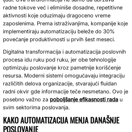
radne tokove već i eliminiše dosadne, repetitivne
aktivnosti koje oduzimaju dragoceno vreme
zaposlenima. Prema istraživanjima, kompanije koje
implementiraju automatizaciju beleže do 30%
povećanje produktivnosti u prvih šest meseci.
Digitalna transformacija i automatizacija poslovnih
procesa idu ruku pod ruku, jer obe tehnologije
optimizuju poslovanje kroz pametnije korišćenje
resursa. Moderni sistemi omogućavaju integraciju
različitih delova organizacije, stvarajući fluidan
radni okvir gde informacije teče nesmetano. Ovo je
posebno važno za
poboljšanje efikasnosti rada
u
svim sektorima poslovanja.
KAKO AUTOMATIZACIJA MENJA DANAŠNJE
POSLOVANJE