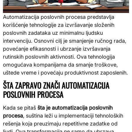
Automatizacija poslovnih procesa predstavlja
korišćenje tehnologije za izvršavanje složenih
poslovnih zadataka uz minimalnu ljudsku
intervenciju. Osnovni cilj je smanjenje ručnog rada,
povećanje efikasnosti i ubrzanje izvršavanja
rutinskih poslovnih aktivnosti. Ova tehnologija
omogućava kompanijama da smanje troškove,
uštede vreme i povećaju produktivnost zaposlenih.
ŠTA ZAPRAVO ZNAČI AUTOMATIZACIJA
POSLOVNIH PROCESA
Kada se pitaš
šta je automatizacija poslovnih
procesa
, suština leži u implementaciji tehnoloških
rešenja koja preuzimaju repetitivne zadatke od
ljudi. Ova transformacija ne samo da ubrzava