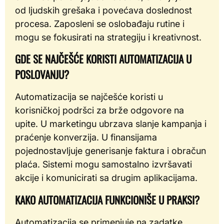
od ljudskih grešaka i povećava doslednost
procesa. Zaposleni se oslobađaju rutine i
mogu se fokusirati na strategiju i kreativnost.
GDE SE NAJČEŠĆE KORISTI AUTOMATIZACIJA U
POSLOVANJU?
Automatizacija se najčešće koristi u
korisničkoj podršci za brže odgovore na
upite. U marketingu ubrzava slanje kampanja i
praćenje konverzija. U finansijama
pojednostavljuje generisanje faktura i obračun
plaća. Sistemi mogu samostalno izvršavati
akcije i komunicirati sa drugim aplikacijama.
KAKO AUTOMATIZACIJA FUNKCIONIŠE U PRAKSI?
Automatizacija se primenjuje na zadatke