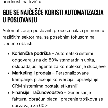
prednosti na tržištu.
GDE SE NAJČEŠĆE KORISTI AUTOMATIZACIJA
U POSLOVANJU
Automatizacija poslovnih procesa nalazi primenu u
različitim sektorima, sa posebnim fokusom na
sledeće oblasti:
Korisnička podrška
– Automatski sistemi
odgovaraju na do 80% standardnih upita,
oslobađajući agente za kompleksnije slučajeve
Marketing i prodaja
– Personalizovane
kampanje, praćenje konverzija i upravljanje
CRM sistemima postaju efikasniji
Finansije i računovodstvo
– Generisanje
faktura, obračun plaća i praćenje troškova se
ubrzavaju za 60%