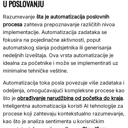
U POSLOVANJU
Razumevanje
šta je automatizacija poslovnih
procesa
zahteva prepoznavanje različitih nivoa
implementacije. Automatizacija zadataka se
fokusira na pojedinačne aktivnosti, poput
automatskog slanja podsjetnika ili generisanja
nedeljnih izveštaja. Ova vrsta automatizacije je
idealna za početnike i može se implementirati uz
minimalne tehničke veštine.
Automatizacija toka posla povezuje više zadataka i
odeljenja, omogućavajući kompleksne procese kao
što je
obrađivanje narudžbina od početka do kraja
.
Inteligentna automatizacija koristi AI tehnologije za
procese koji zahtevaju kontekstualno razumevanje,
kao što je analiza sentimenta u korisničkim