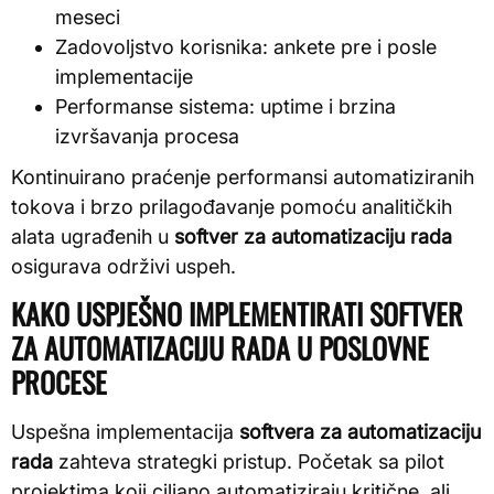
meseci
Zadovoljstvo korisnika: ankete pre i posle
implementacije
Performanse sistema: uptime i brzina
izvršavanja procesa
Kontinuirano praćenje performansi automatiziranih
tokova i brzo prilagođavanje pomoću analitičkih
alata ugrađenih u
softver za automatizaciju rada
osigurava održivi uspeh.
KAKO USPJEŠNO IMPLEMENTIRATI SOFTVER
ZA AUTOMATIZACIJU RADA U POSLOVNE
PROCESE
Uspešna implementacija
softvera za automatizaciju
rada
zahteva strategki pristup. Početak sa pilot
projektima koji ciljano automatiziraju kritične, ali