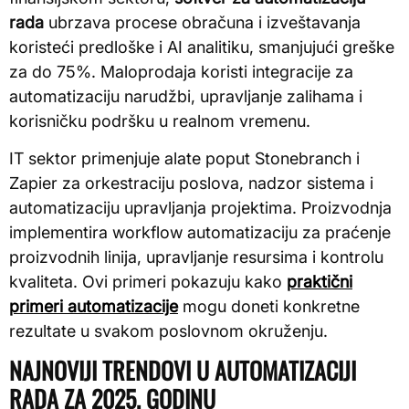
rada
ubrzava procese obračuna i izveštavanja
koristeći predloške i AI analitiku, smanjujući greške
za do 75%. Maloprodaja koristi integracije za
automatizaciju narudžbi, upravljanje zalihama i
korisničku podršku u realnom vremenu.
IT sektor primenjuje alate poput Stonebranch i
Zapier za orkestraciju poslova, nadzor sistema i
automatizaciju upravljanja projektima. Proizvodnja
implementira workflow automatizaciju za praćenje
proizvodnih linija, upravljanje resursima i kontrolu
kvaliteta. Ovi primeri pokazuju kako
praktični
primeri automatizacije
mogu doneti konkretne
rezultate u svakom poslovnom okruženju.
NAJNOVIJI TRENDOVI U AUTOMATIZACIJI
RADA ZA 2025. GODINU