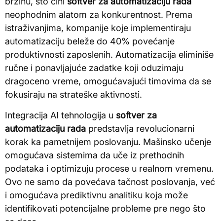
brzinu, što čini
softver za automatizaciju rada
neophodnim alatom za konkurentnost. Prema
istraživanjima, kompanije koje implementiraju
automatizaciju beleže do 40% povećanje
produktivnosti zaposlenih. Automatizacija eliminiše
ručne i ponavljajuće zadatke koji oduzimaju
dragoceno vreme, omogućavajući timovima da se
fokusiraju na strateške aktivnosti.
Integracija AI tehnologija u
softver za
automatizaciju rada
predstavlja revolucionarni
korak ka pametnijem poslovanju. Mašinsko učenje
omogućava sistemima da uče iz prethodnih
podataka i optimizuju procese u realnom vremenu.
Ovo ne samo da povećava tačnost poslovanja, već
i omogućava prediktivnu analitiku koja može
identifikovati potencijalne probleme pre nego što