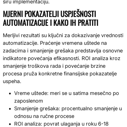
širu implementaciju.
MJERNI POKAZATELJI USPJEŠNOSTI
AUTOMATIZACIJE I KAKO IH PRATITI
Merljivi rezultati su ključni za dokazivanje vrednosti
automatizacije. Praćenje vremena uštede na
zadacima i smanjenje grešaka predstavlja osnovne
indikatore povećanja efikasnosti. ROI analiza kroz
smanjenje troškova rada i povećanje brzine
procesa pruža konkretne finansijske pokazatelje
uspeha.
Vreme uštede: meri se u satima mesečno po
zaposlenom
Smanjenje grešaka: procentualno smanjenje u
odnosu na ručne procese
ROI analiza: povrat ulaganja u roku 6-18