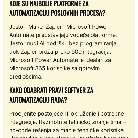
KOJE SU NAJBOLJE PLATFORME ZA
AUTOMATIZACIJU POSLOVNIH PROCESA?
Jestor, Make, Zapier i Microsoft Power
Automate predstavljaju vodeće platforme.
Jestor nudi AI podršku bez programiranja,
dok Zapier pruža preko 500 integracija.
Microsoft Power Automate je idealan za
Microsoft 365 korisnike sa gotovim
predlošcima.
KAKO ODABRATI PRAVI SOFTVER ZA
AUTOMATIZACIJU RADA?
Procijenite postojeće IT okruženje i potrebne
integracije. Razmotrite tehničko znanje tima –
no-code rešenja za manje tehničke korisnike.