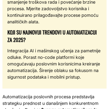
smanjenje troškova rada i povećanje brzine
procesa. Mjerite zadovoljstvo korisnika i
kontinuirano prilagođavajte procese pomoću
analitičkih alata.
KOJI SU NAJNOVIJI TRENDOVI U AUTOMATIZACIJI
ZA 2025?
Integracija AI i mašinskog učenja za pametnije
odluke. Porast no-code platformi koje
omogućavaju poslovnim korisnicima kreiranje
automatizacija. Širenje oblaku sa fokusom na
sigurnost podataka i mobilni pristup.
Automatizacija poslovnih procesa predstavlja
strategku prednost u današnjem konkurentnom