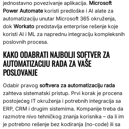
jednostavno povezivanje aplikacija.
Microsoft
Power Automate
koristi predloške i AI alate za
automatizaciju unutar Microsoft 365 okruženja,
dok
Workato
predstavlja enterprise rešenje koje
koristi AI i ML za naprednu integraciju kompleksnih
poslovnih procesa.
KAKO ODABRATI NAJBOLJI SOFTVER ZA
AUTOMATIZACIJU RADA ZA VAŠE
POSLOVANJE
Odabir pravog
softvera za automatizaciju rada
zahteva sistematski pristup. Prvi korak je procena
postojećeg IT okruženja i potrebnih integracija sa
ERP, CRM i drugim sistemima. Kompanije treba da
razmotre nivo tehničkog znanja korisnika – da li im
je potrebno rešenje bez kodiranja (no-code) ili sa