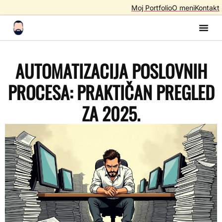
Moj Portfolio
O meni
Kontakt
Izrada S
Izrada 
AI A
SEO – Optimiza
AUTOMATIZACIJA POSLOVNIH
PROCESA: PRAKTIČAN PREGLED
ZA 2025.