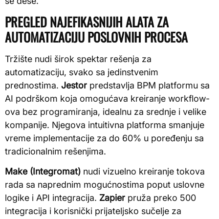
se dese.
PREGLED NAJEFIKASNIJIH ALATA ZA
AUTOMATIZACIJU POSLOVNIH PROCESA
Tržište nudi širok spektar rešenja za
automatizaciju, svako sa jedinstvenim
prednostima.
Jestor
predstavlja BPM platformu sa
AI podrškom koja omogućava kreiranje workflow-
ova bez programiranja, idealnu za srednje i velike
kompanije. Njegova intuitivna platforma smanjuje
vreme implementacije za do 60% u poređenju sa
tradicionalnim rešenjima.
Make (Integromat)
nudi vizuelno kreiranje tokova
rada sa naprednim mogućnostima poput uslovne
logike i API integracija.
Zapier
pruža preko 500
integracija i korisnički prijateljsko sučelje za