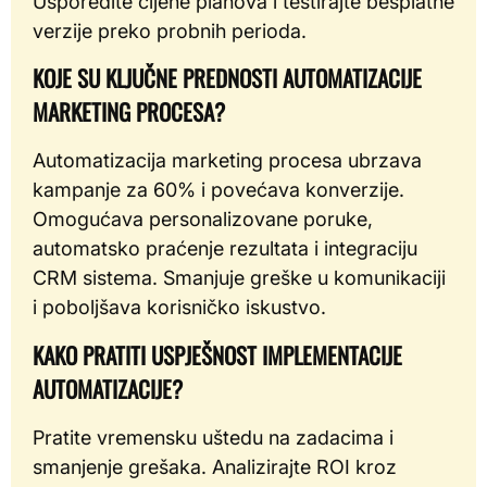
Usporedite cijene planova i testirajte besplatne
verzije preko probnih perioda.
KOJE SU KLJUČNE PREDNOSTI AUTOMATIZACIJE
MARKETING PROCESA?
Automatizacija marketing procesa ubrzava
kampanje za 60% i povećava konverzije.
Omogućava personalizovane poruke,
automatsko praćenje rezultata i integraciju
CRM sistema. Smanjuje greške u komunikaciji
i poboljšava korisničko iskustvo.
KAKO PRATITI USPJEŠNOST IMPLEMENTACIJE
AUTOMATIZACIJE?
Pratite vremensku uštedu na zadacima i
smanjenje grešaka. Analizirajte ROI kroz