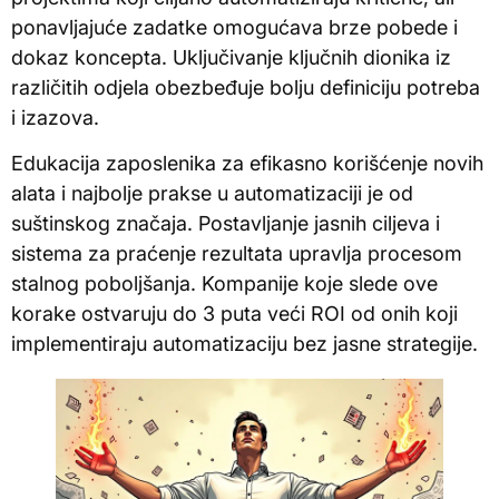
ponavljajuće zadatke omogućava brze pobede i
dokaz koncepta. Uključivanje ključnih dionika iz
različitih odjela obezbeđuje bolju definiciju potreba
i izazova.
Edukacija zaposlenika za efikasno korišćenje novih
alata i najbolje prakse u automatizaciji je od
suštinskog značaja. Postavljanje jasnih ciljeva i
sistema za praćenje rezultata upravlja procesom
stalnog poboljšanja. Kompanije koje slede ove
korake ostvaruju do 3 puta veći ROI od onih koji
implementiraju automatizaciju bez jasne strategije.