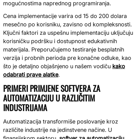
mogućnostima naprednog programiranja.
Cena implementacije varira od 15 do 200 dolara
mesečno po korisniku, zavisno od kompleksnosti.
Ključni faktori za uspešnu implementaciju uključuju
korisničku podršku i dostupnost edukativnih
materijala. Preporučujemo testiranje besplatnih
verzija i probnih perioda pre konačne odluke, kao
što je detaljno objašnjeno u našem vodiču
kako
odabrati prave alatke
.
PRIMERI PRIMJENE SOFTVERA ZA
AUTOMATIZACIJU U RAZLIČITIM
INDUSTRIJAMA
Automatizacija transformiše poslovanje kroz
različite industrije na jedinstvene načine. U
finansijskom sektoru,
softver za automatizaciju