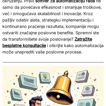
okruženju. Pravi
softver za automatizaciju rada
ne
samo da povećava efikasnost i smanjuje troškove,
već i omogućava skalabilnost i inovacije. Kroz
pažljiv odabir alata, strategku implementaciju i
kontinuirano praćenje rezultata, kompanije mogu
ostvariti značajne poslovne benefite. Spremni ste
da transformišete svoje poslovanje?
Zatražite
besplatne konsultacije
i otkrijte kako automatizacija
može unaprediti vaše poslovne procese.