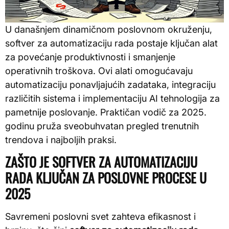
U današnjem dinamičnom poslovnom okruženju,
softver za automatizaciju rada postaje ključan alat
za povećanje produktivnosti i smanjenje
operativnih troškova. Ovi alati omogućavaju
automatizaciju ponavljajućih zadataka, integraciju
različitih sistema i implementaciju AI tehnologija za
pametnije poslovanje. Praktičan vodič za 2025.
godinu pruža sveobuhvatan pregled trenutnih
trendova i najboljih praksi.
ZAŠTO JE SOFTVER ZA AUTOMATIZACIJU
RADA KLJUČAN ZA POSLOVNE PROCESE U
2025
Savremeni poslovni svet zahteva efikasnost i