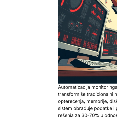
Automatizacija monitoringa 
transformiše tradicionalni 
opterećenja, memorije, dis
sistem obrađuje podatke i 
rešenja za 30-70% u odnos