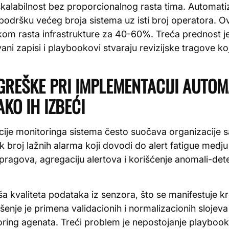
kalabilnost bez proporcionalnog rasta tima. Automatiz
odršku većeg broja sistema uz isti broj operatora. Ov
kom rasta infrastrukture za 40-60%. Treća prednost je
ani zapisi i playbookovi stvaraju revizijske tragove ko
I GREŠKE PRI IMPLEMENTACIJI AUT
KO IH IZBEĆI
ije monitoringa sistema često suočava organizacije s
k broj lažnih alarma koji dovodi do alert fatigue medj
pragova, agregaciju alertova i korišćenje anomali-det
ša kvaliteta podataka iz senzora, što se manifestuje kr
enje je primena validacionih i normalizacionih slojeva
ring agenata. Treći problem je nepostojanje playbook