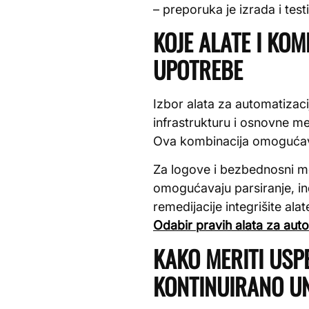
– preporuka je izrada i tes
KOJE ALATE I KOM
UPOTREBE
Izbor alata za automatizaci
infrastrukturu i osnovne m
Ova kombinacija omogućava
Za logove i bezbednosni mo
omogućavaju parsiranje, ind
remedijacije integrišite al
Odabir pravih alata za aut
KAKO MERITI USP
KONTINUIRANO U