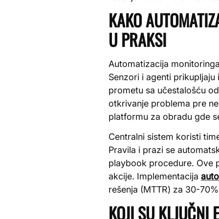
KAKO AUTOMATIZA
U PRAKSI
Automatizacija monitoringa
Senzori i agenti prikuplja
prometu sa učestalošću od
otkrivanje problema pre neg
platformu za obradu gde se 
Centralni sistem koristi tim
Pravila i prazi se automat
playbook procedure. Ove pro
akcije. Implementacija
auto
rešenja (MTTR) za 30-70% 
KOJI SU KLJUČNI