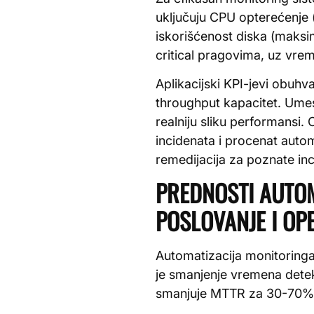
uključuju CPU opterećenje
iskorišćenost diska (maksi
critical pragovima, uz vre
Aplikacijski KPI-jevi obuh
throughput kapacitet. Umes
realniju sliku performansi.
incidenata i procenat auto
remedijacija za poznate in
PREDNOSTI AUTOM
POSLOVANJE I OP
Automatizacija monitoringa
je smanjenje vremena detek
smanjuje MTTR za 30-70%, š