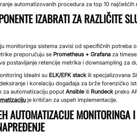
tiranje automatizovanih procedura za top 10 najčešćih 
PONENTE IZABRATI ZA RAZLIČITE SL
ju monitoringa sistema zavisi od specifičnih potreba o
etrike preporučuju se
Prometheus + Grafana
za timeser
 postavljanje retencije metrika i downsampling za d
nitoring idealni su
ELK/EFK stack
ili specjalizovana S
eksiranje i korelaciju događaja za brže forenzičko ist
ate za automatizaciju poput
Ansible
ili
Rundeck
preko AP
omatizaciju
je kritičan za uspeh implementacije.
EH AUTOMATIZACIJE MONITORINGA I
NAPREĐENJE