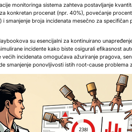
ije monitoringa sistema zahteva postavljanje kvantitati
 za konkretan procenat (npr. 40%), povećanje procent
) i smanjenje broja incidenata mesečno za specifičan 
playbookova su esencijalni za kontinuirano unapređenje
imulirane incidente kako biste osigurali efikasnost au
le većih incidenata omogućava ažuriranje pragova, sen
ude smanjenje ponovljivosti istih root-cause problema 