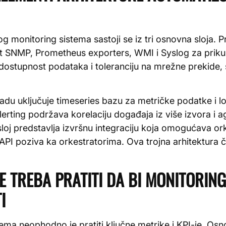
monitoring sistema sastoji se iz tri osnovna sloja. Prv
ut SNMP, Prometheus exporters, WMI i Syslog za priku
ostupnost podataka i toleranciju na mrežne prekide, š
adu uključuje timeseries bazu za metričke podatke i l
alerting podržava korelaciju događaja iz više izvora i
loj predstavlja izvršnu integraciju koja omogućava ork
i API poziva ka orkestratorima. Ova trojna arhitektura 
JE TREBA PRATITI DA BI MONITORING
I
tema neophodno je pratiti ključne metrike i KPI-je. Os