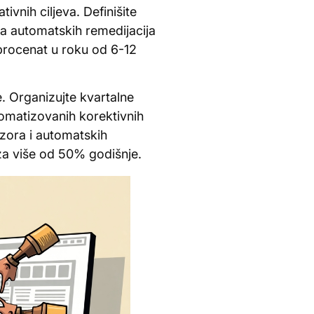
vnih ciljeva. Definišite
a automatskih remedijacija
procenat u roku od 6-12
. Organizujte kvartalne
tomatizovanih korektivnih
zora i automatskih
za više od 50% godišnje.