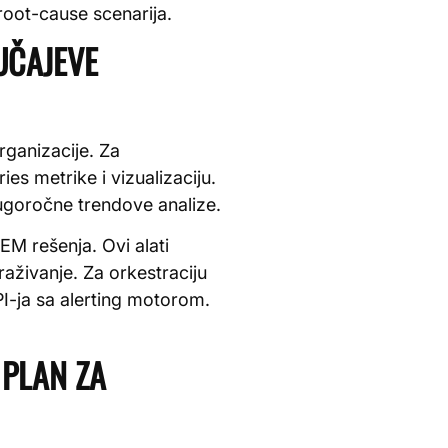
root-cause scenarija.
UČAJEVE
rganizacije. Za
ies metrike i vizualizaciju.
ugoročne trendove analize.
IEM rešenja. Ovi alati
raživanje. Za orkestraciju
I-ja sa alerting motorom.
 PLAN ZA