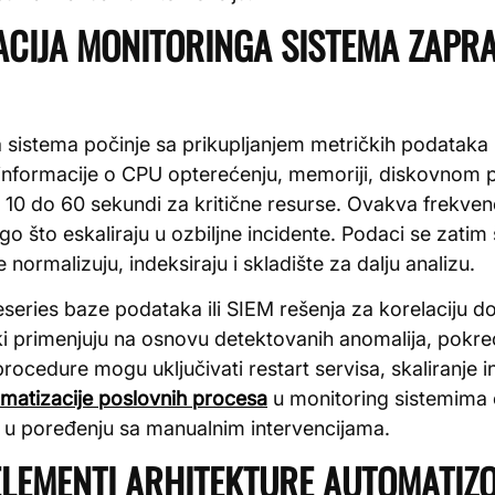
CIJA MONITORINGA SISTEMA ZAPR
 sistema počinje sa prikupljanjem metričkih podatak
ju informacije o CPU opterećenju, memoriji, diskovnom
 10 do 60 sekundi za kritične resurse. Ovakva frekve
o što eskaliraju u ozbiljne incidente. Podaci se zatim 
normalizuju, indeksiraju i skladište za dalju analizu.
eseries baze podataka ili SIEM rešenja za korelaciju dog
ski primenjuju na osnovu detektovanih anomalija, pokre
cedure mogu uključivati restart servisa, skaliranje in
matizacije poslovnih procesa
u monitoring sistemima 
u poređenju sa manualnim intervencijama.
 ELEMENTI ARHITEKTURE AUTOMATIZ