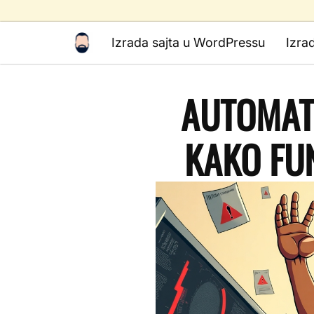
Izrada sajta u WordPressu
Izra
AUTOMATI
KAKO FUN