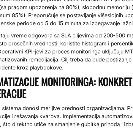
 (sa pragom upozorenja na 80%), slobodnu memoriju
mum 85%). Preporučuje se postavljanje višeslojnih upo
menske periode od 5 do 15 minuta za izbegavanje lažnih
vataju vreme odgovora sa SLA ciljevima od 200-500 ms
to prosečnih vrednosti, koristite histogram i percenti
 Operativni KPI-jevi za proces monitoringa uključuju M
matizovanih remedijacija. Cilj treba da bude postizan
cidente kroz playbookove.
ATIZACIJE MONITORINGA: KONKRETN
ERACIJE
 sistema donosi merljive prednosti organizacijama. Prv
cije i rešavanja kvarova. Implementacija automatizo
to direktno utiče na smanjenje gubitka prihoda i izb