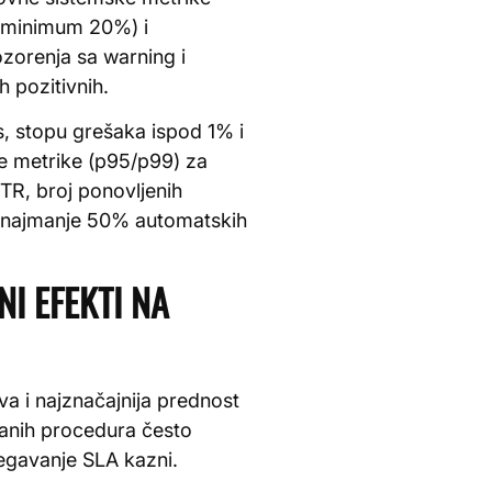
 (minimum 20%) i
zorenja sa warning i
 pozitivnih.
, stopu grešaka ispod 1% i
le metrike (p95/p99) za
TTR, broj ponovljenih
je najmanje 50% automatskih
I EFEKTI NA
a i najznačajnija prednost
vanih procedura često
egavanje SLA kazni.