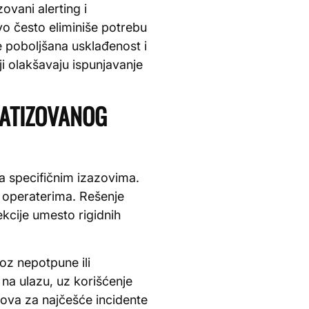
ovani alerting i
o često eliminiše potrebu
 poboljšana usklađenost i
ji olakšavaju ispunjavanje
OMATIZOVANOG
a specifičnim izazovima.
u operaterima. Rešenje
ekcije umesto rigidnih
oz nepotpune ili
 na ulazu, uz korišćenje
ova za najčešće incidente