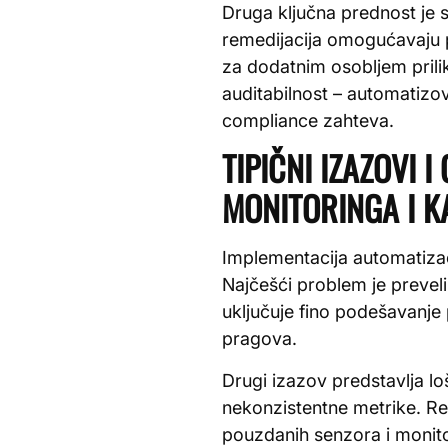
Druga ključna prednost je s
remedijacija omogućavaju p
za dodatnim osobljem prili
auditabilnost – automatizov
compliance zahteva.
TIPIČNI IZAZOVI 
MONITORINGA I KA
Implementacija automatizac
Najčešći problem je preveli
uključuje fino podešavanje 
pragova.
Drugi izazov predstavlja lo
nekonzistentne metrike. Reš
pouzdanih senzora i monito