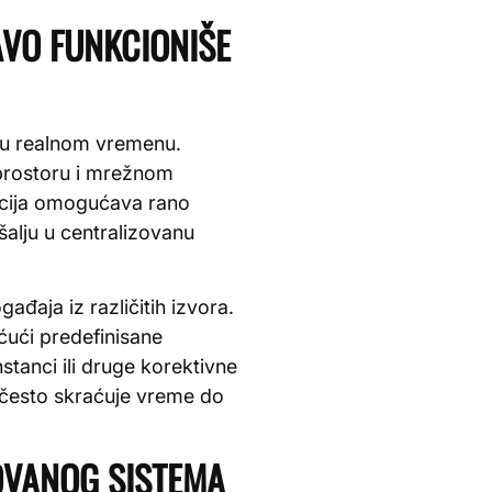
AVO FUNKCIONIŠE
a u realnom vremenu.
 prostoru i mrežnom
ncija omogućava rano
šalju u centralizovanu
ađaja iz različitih izvora.
ćući predefinisane
stanci ili druge korektivne
često skraćuje vreme do
OVANOG SISTEMA