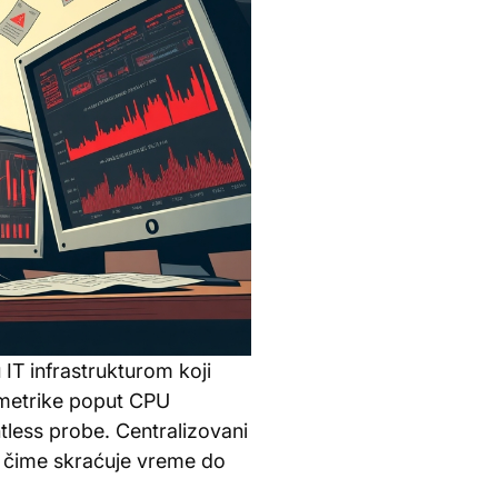
 IT infrastrukturom koji
a metrike poput CPU
tless probe. Centralizovani
, čime skraćuje vreme do