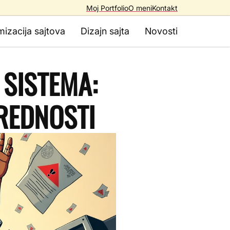
Moj Portfolio
O meni
Kontakt
mizacija sajtova
Dizajn sajta
Novosti
 SISTEMA:
PREDNOSTI