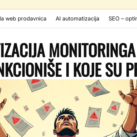
da web prodavnica
AI automatizacija
SEO – opti
ZACIJA MONITORINGA
KCIONIŠE I KOJE SU 