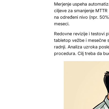
Merjenje uspeha automatizac
ciljeve za smanjenje MTTR
na određeni nivo (npr. 50%
meseci.
Redovne revizije i testovi 
tabletop vežbe i mesečne s
radnji. Analiza uzroka pos
procedura. Cilj treba da b