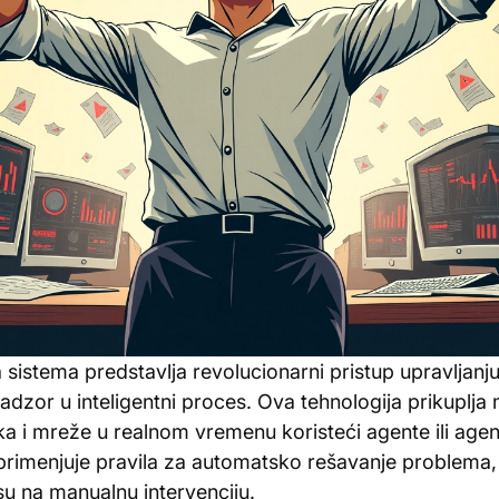
sistema predstavlja revolucionarni pristup upravljanju
nadzor u inteligentni proces. Ova tehnologija prikuplj
ka i mreže u realnom vremenu koristeći agente ili agen
primenjuje pravila za automatsko rešavanje problema
u na manualnu intervenciju.