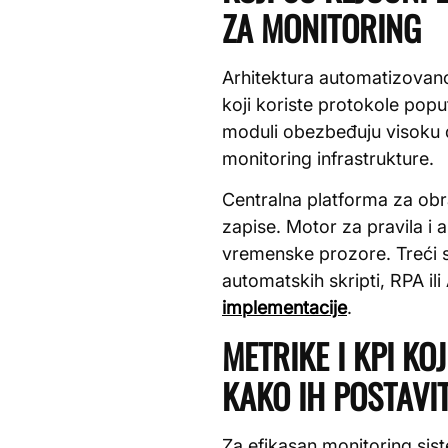
ZA MONITORING
Arhitektura automatizovanog 
koji koriste protokole pop
moduli obezbeđuju visoku d
monitoring infrastrukture.
Centralna platforma za obr
zapise. Motor za pravila i 
vremenske prozore. Treći s
automatskih skripti, RPA il
implementacije
.
METRIKE I KPI KO
KAKO IH POSTAVIT
Za efikasan monitoring sis