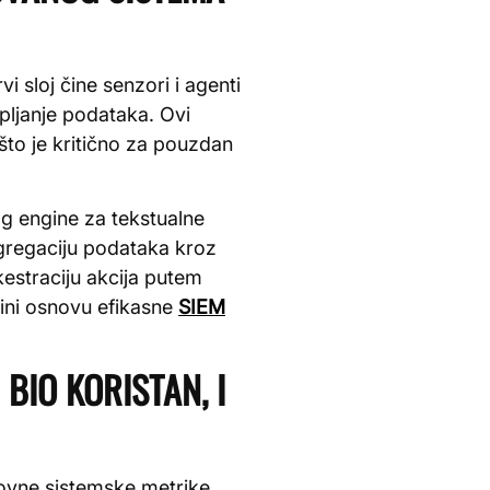
i sloj čine senzori i agenti
pljanje podataka. Ovi
to je kritično za pouzdan
og engine za tekstualne
 agregaciju podataka kroz
estraciju akcija putem
čini osnovu efikasne
SIEM
 BIO KORISTAN, I
novne sistemske metrike