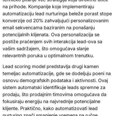
na prihode. Kompanije koje implementiraju
automatizaciju lead nurturinga beleže porast stope
konverzije od 20% zahvaljujući personalizovanim
email sekvencama baziranim na ponašanju
potencijalnih klijenata. Ova personalizacija se
postiže praćenjem svih interakcija lead-ova sa
vašim sadržajem, što omogućava slanje
relevantnih poruka u optimalnom trenutku.
Lead scoring model predstavlja drugi kamen
temeljac automatizacije, gde se dodeljuju poeni na
osnovu demografskih podataka i aktivnosti. Ovaj
sistem automatski identifikuje leads spremne za
prodaju, što prodajnim timovima omogućava da
fokusiraju energiju na najvrednije potencijalne
klijente. Praktično, kako automatizovati lead
nurturing znači smanjenje vremena na ručne