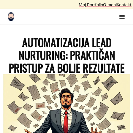
Moj Portfolio
O meni
Kontakt
Izrada S
Izrada 
AI A
SEO – Optimiza
AUTOMATIZACIJA LEAD
NURTURING: PRAKTIČAN
PRISTUP ZA BOLJE REZULTATE