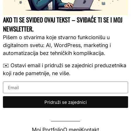
AKO TI SE SVIDEO OVAJ TEKST – SVIĐAĆE TI SE I MOJ
NEWSLETTER.
Pišem o stvarima koje stvarno funkcionišu u
digitalnom svetu: AI, WordPress, marketing i
automatizacija bez tehničkih komplikacija.
✉️ Ostavi email i pridruži se zajednici preduzetnika
koji rade pametnije, ne više.
Pridruži se zajednici
Moj Portfolio
O meni
Kontakt