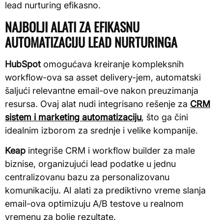
lead nurturing efikasno.
NAJBOLJI ALATI ZA EFIKASNU
AUTOMATIZACIJU LEAD NURTURINGA
HubSpot
omogućava kreiranje kompleksnih
workflow-ova sa asset delivery-jem, automatski
šaljući relevantne email-ove nakon preuzimanja
resursa. Ovaj alat nudi integrisano rešenje za
CRM
sistem i marketing automatizaciju
, što ga čini
idealnim izborom za srednje i velike kompanije.
Keap
integriše CRM i workflow builder za male
biznise, organizujući lead podatke u jednu
centralizovanu bazu za personalizovanu
komunikaciju. AI alati za prediktivno vreme slanja
email-ova optimizuju A/B testove u realnom
vremenu za bolje rezultate.