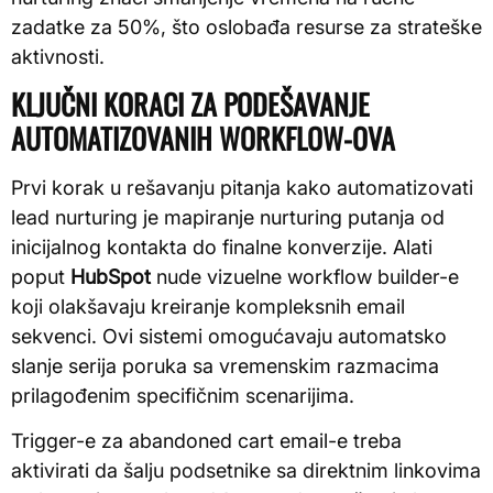
zadatke za 50%, što oslobađa resurse za strateške
aktivnosti.
KLJUČNI KORACI ZA PODEŠAVANJE
AUTOMATIZOVANIH WORKFLOW-OVA
Prvi korak u rešavanju pitanja kako automatizovati
lead nurturing je mapiranje nurturing putanja od
inicijalnog kontakta do finalne konverzije. Alati
poput
HubSpot
nude vizuelne workflow builder-e
koji olakšavaju kreiranje kompleksnih email
sekvenci. Ovi sistemi omogućavaju automatsko
slanje serija poruka sa vremenskim razmacima
prilagođenim specifičnim scenarijima.
Trigger-e za abandoned cart email-e treba
aktivirati da šalju podsetnike sa direktnim linkovima