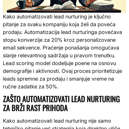
Kako automatizovati lead nurturing je ključno
pitanje za svaku kompaniju koja želi da poveća
prodaju. Automatizacija lead nurturinga povećava
stopu konverzije za 20% kroz personalizovane
email sekvence. Praćenje ponašanja omogućava
slanje relevantnog sadržaja u pravom trenutku.
Lead scoring model dodeljuje poene na osnovu
demografije i aktivnosti. Ovaj proces prioritetizuje
leads spremne za prodaju i smanjuje vreme na
ručne zadatke za 50%.
ZAŠTO AUTOMATIZOVATI LEAD NURTURING
ZA BRŽI RAST PRIHODA
Kako automatizovati lead nurturing nije samo
tehničko pitanje već strategija koja direktno utiče