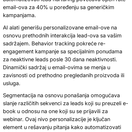
email-ova za 40% u poređenju sa generičkim
kampanjama.
AI alati generišu personalizovane email-ove na
osnovu prethodnih interakcija lead-ova sa vašim
sadržajem. Behavior tracking pokreće re-
engagement kampanje sa specijalnim ponudama
za neaktivne leads posle 30 dana neaktivnosti.
Dinamički sadržaj u email-ovima se menja u
zavisnosti od prethodno pregledanih proizvoda ili
usluga.
Segmentacija na osnovu ponašanja omogućava
slanje različitih sekvenci za leads koji su preuzeli e-
book u odnosu na one koji su se prijavili za
webinar. Ovaj nivo personalizacije je ključan
element u rešavanju pitanja kako automatizovati