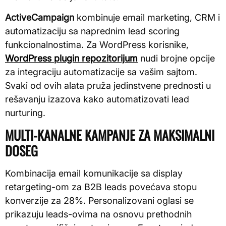
ActiveCampaign
kombinuje email marketing, CRM i
automatizaciju sa naprednim lead scoring
funkcionalnostima. Za WordPress korisnike,
WordPress plugin repozitorijum
nudi brojne opcije
za integraciju automatizacije sa vašim sajtom.
Svaki od ovih alata pruža jedinstvene prednosti u
rešavanju izazova kako automatizovati lead
nurturing.
MULTI-KANALNE KAMPANJE ZA MAKSIMALNI
DOSEG
Kombinacija email komunikacije sa display
retargeting-om za B2B leads povećava stopu
konverzije za 28%. Personalizovani oglasi se
prikazuju leads-ovima na osnovu prethodnih