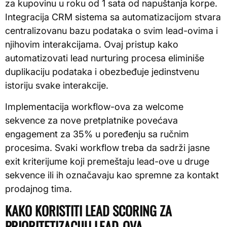
za kupovinu u roku od 1 sata od napuštanja korpe.
Integracija CRM sistema sa automatizacijom stvara
centralizovanu bazu podataka o svim lead-ovima i
njihovim interakcijama. Ovaj pristup kako
automatizovati lead nurturing procesa eliminiše
duplikaciju podataka i obezbeđuje jedinstvenu
istoriju svake interakcije.
Implementacija workflow-ova za welcome
sekvence za nove pretplatnike povećava
engagement za 35% u poređenju sa ručnim
procesima. Svaki workflow treba da sadrži jasne
exit kriterijume koji premeštaju lead-ove u druge
sekvence ili ih označavaju kao spremne za kontakt
prodajnog tima.
KAKO KORISTITI LEAD SCORING ZA
PRIORITETIZACIJU LEAD-OVA