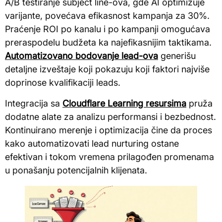
A/B testiranje subject line-ova, gde AI optimizuje
varijante, povećava efikasnost kampanja za 30%.
Praćenje ROI po kanalu i po kampanji omogućava
preraspodelu budžeta ka najefikasnijim taktikama.
Automatizovano bodovanje lead-ova
generišu
detaljne izveštaje koji pokazuju koji faktori najviše
doprinose kvalifikaciji leads.
Integracija sa
Cloudflare Learning resursima
pruža
dodatne alate za analizu performansi i bezbednost.
Kontinuirano merenje i optimizacija čine da proces
kako automatizovati lead nurturing ostane
efektivan i tokom vremena prilagođen promenama
u ponašanju potencijalnih klijenata.