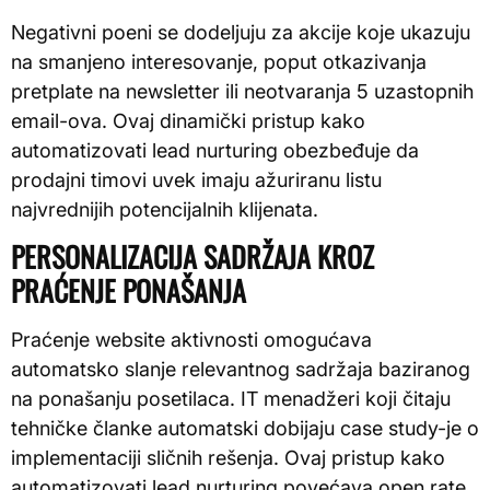
Negativni poeni se dodeljuju za akcije koje ukazuju
na smanjeno interesovanje, poput otkazivanja
pretplate na newsletter ili neotvaranja 5 uzastopnih
email-ova. Ovaj dinamički pristup kako
automatizovati lead nurturing obezbeđuje da
prodajni timovi uvek imaju ažuriranu listu
najvrednijih potencijalnih klijenata.
PERSONALIZACIJA SADRŽAJA KROZ
PRAĆENJE PONAŠANJA
Praćenje website aktivnosti omogućava
automatsko slanje relevantnog sadržaja baziranog
na ponašanju posetilaca. IT menadžeri koji čitaju
tehničke članke automatski dobijaju case study-je o
implementaciji sličnih rešenja. Ovaj pristup kako
automatizovati lead nurturing povećava open rate