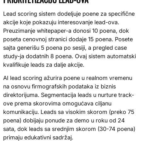
Lead scoring sistem dodeljuje poene za specifične
akcije koje pokazuju interesovanje lead-ova.
Preuzimanje whitepaper-a donosi 10 poena, dok
poseta cenovnoj stranici dodaje 15 poena. Posete
sajta generišu 5 poena po sesiji, a pregled case
study-ja dodatnih 8 poena. Ovaj sistem automatski
kvalifikuje leads za dalje akcije.
AI lead scoring ažurira poene u realnom vremenu
na osnovu firmografskih podataka iz biznis
direktorijuma. Segmentacija leads u nurture track-
ove prema skorovima omogućava ciljanu
komunikaciju. Leads sa visokim skorom (preko 75
poena) dobijaju ponude za demo u roku od 24
sata, dok leads sa srednjim skorom (30-74 poena)
primaju edukativni sadržaj.