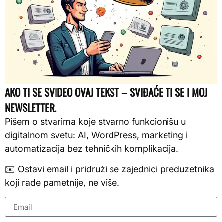
AKO TI SE SVIDEO OVAJ TEKST – SVIĐAĆE TI SE I MOJ
NEWSLETTER.
Pišem o stvarima koje stvarno funkcionišu u
digitalnom svetu: AI, WordPress, marketing i
automatizacija bez tehničkih komplikacija.
✉️ Ostavi email i pridruži se zajednici preduzetnika
koji rade pametnije, ne više.