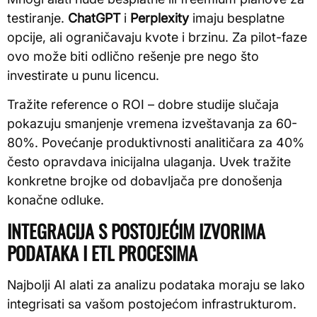
testiranje.
ChatGPT
i
Perplexity
imaju besplatne
opcije, ali ograničavaju kvote i brzinu. Za pilot-faze
ovo može biti odlično rešenje pre nego što
investirate u punu licencu.
Tražite reference o ROI – dobre studije slučaja
pokazuju smanjenje vremena izveštavanja za 60-
80%. Povećanje produktivnosti analitičara za 40%
često opravdava inicijalna ulaganja. Uvek tražite
konkretne brojke od dobavljača pre donošenja
konačne odluke.
INTEGRACIJA S POSTOJEĆIM IZVORIMA
PODATAKA I ETL PROCESIMA
Najbolji AI alati za analizu podataka moraju se lako
integrisati sa vašom postojećom infrastrukturom.