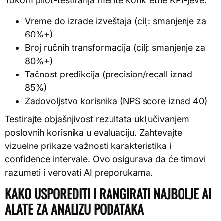
Tokom pilot-testiranja merite konkretne KPI-jeve:
Vreme do izrade izveštaja (cilj: smanjenje za
60%+)
Broj ručnih transformacija (cilj: smanjenje za
80%+)
Tačnost predikcija (precision/recall iznad
85%)
Zadovoljstvo korisnika (NPS score iznad 40)
Testirajte objašnjivost rezultata uključivanjem
poslovnih korisnika u evaluaciju. Zahtevajte
vizuelne prikaze važnosti karakteristika i
confidence intervale. Ovo osigurava da će timovi
razumeti i verovati AI preporukama.
KAKO USPOREDITI I RANGIRATI NAJBOLJE AI
ALATE ZA ANALIZU PODATAKA