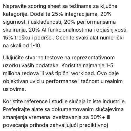
Napravite scoring sheet sa težinama za ključne
kategorije. Dodelite 25% integracijama, 20%
sigurnosti i usklađenosti, 20% performansama
skaliranja, 20% AI funkcionalnostima i objašnjivosti,
15% trošku i podršci. Ocenite svaki alat numerički
na skali od 1-10.
Uključite stvarne testove na reprezentativnom
uzorku vaših podataka. Koristite najmanje 1-5
miliona redova ili vaš tipični workload. Ovo daje
objektivan uvid u performanse i tačnost u realnim
uslovima.
Koristite reference i studije slučaja iz iste industrije.
Preferirajte alate sa dokumentovanim slučajevima
smanjenja vremena izveštavanja za 50%+ ili
povećanja prihoda zahvaljujući prediktivnoj