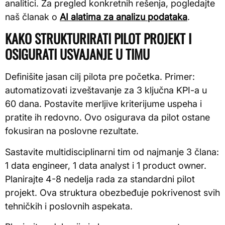
analitici. Za pregled konkretnih rešenja, pogledajte
naš članak o
AI alatima za analizu podataka
.
KAKO STRUKTURIRATI PILOT PROJEKT I
OSIGURATI USVAJANJE U TIMU
Definišite jasan cilj pilota pre početka. Primer:
automatizovati izveštavanje za 3 ključna KPI-a u
60 dana. Postavite merljive kriterijume uspeha i
pratite ih redovno. Ovo osigurava da pilot ostane
fokusiran na poslovne rezultate.
Sastavite multidisciplinarni tim od najmanje 3 člana:
1 data engineer, 1 data analyst i 1 product owner.
Planirajte 4-8 nedelja rada za standardni pilot
projekt. Ova struktura obezbeđuje pokrivenost svih
tehničkih i poslovnih aspekata.