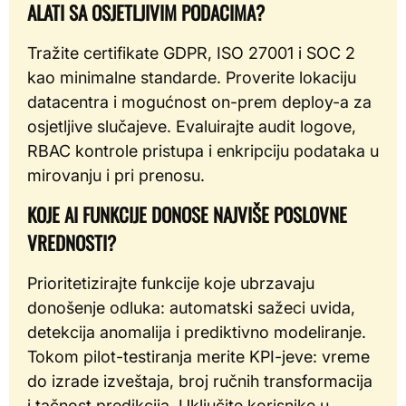
ALATI SA OSJETLJIVIM PODACIMA?
Tražite certifikate GDPR, ISO 27001 i SOC 2
kao minimalne standarde. Proverite lokaciju
datacentra i mogućnost on-prem deploy-a za
osjetljive slučajeve. Evaluirajte audit logove,
RBAC kontrole pristupa i enkripciju podataka u
mirovanju i pri prenosu.
KOJE AI FUNKCIJE DONOSE NAJVIŠE POSLOVNE
VREDNOSTI?
Prioritetizirajte funkcije koje ubrzavaju
donošenje odluka: automatski sažeci uvida,
detekcija anomalija i prediktivno modeliranje.
Tokom pilot-testiranja merite KPI-jeve: vreme
do izrade izveštaja, broj ručnih transformacija
i tačnost predikcija. Uključite korisnike u