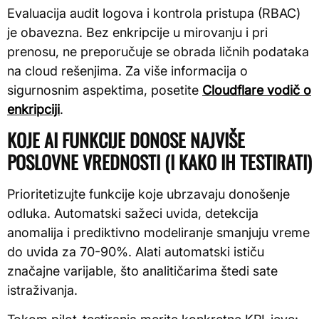
Evaluacija audit logova i kontrola pristupa (RBAC)
je obavezna. Bez enkripcije u mirovanju i pri
prenosu, ne preporučuje se obrada ličnih podataka
na cloud rešenjima. Za više informacija o
sigurnosnim aspektima, posetite
Cloudflare vodič o
enkripciji
.
KOJE AI FUNKCIJE DONOSE NAJVIŠE
POSLOVNE VREDNOSTI (I KAKO IH TESTIRATI)
Prioritetizujte funkcije koje ubrzavaju donošenje
odluka. Automatski sažeci uvida, detekcija
anomalija i prediktivno modeliranje smanjuju vreme
do uvida za 70-90%. Alati automatski ističu
značajne varijable, što analitičarima štedi sate
istraživanja.