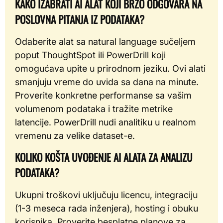
KAKO IZABRATI AI ALAT KOJI BRZO ODGOVARA NA
POSLOVNA PITANJA IZ PODATAKA?
Odaberite alat sa natural language sučeljem
poput ThoughtSpot ili PowerDrill koji
omogućava upite u prirodnom jeziku. Ovi alati
smanjuju vreme do uvida sa dana na minute.
Proverite konkretne performanse sa vašim
volumenom podataka i tražite metrike
latencije. PowerDrill nudi analitiku u realnom
vremenu za velike dataset-e.
KOLIKO KOŠTA UVOĐENJE AI ALATA ZA ANALIZU
PODATAKA?
Ukupni troškovi uključuju licencu, integraciju
(1-3 meseca rada inženjera), hosting i obuku
korisnika. Proverite besplatne planove za