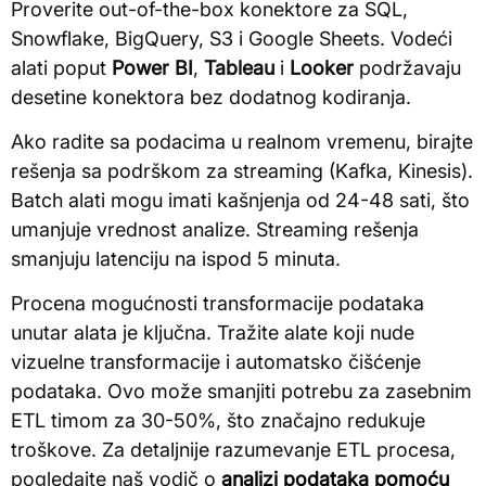
Proverite out-of-the-box konektore za SQL,
Snowflake, BigQuery, S3 i Google Sheets. Vodeći
alati poput
Power BI
,
Tableau
i
Looker
podržavaju
desetine konektora bez dodatnog kodiranja.
Ako radite sa podacima u realnom vremenu, birajte
rešenja sa podrškom za streaming (Kafka, Kinesis).
Batch alati mogu imati kašnjenja od 24-48 sati, što
umanjuje vrednost analize. Streaming rešenja
smanjuju latenciju na ispod 5 minuta.
Procena mogućnosti transformacije podataka
unutar alata je ključna. Tražite alate koji nude
vizuelne transformacije i automatsko čišćenje
podataka. Ovo može smanjiti potrebu za zasebnim
ETL timom za 30-50%, što značajno redukuje
troškove. Za detaljnije razumevanje ETL procesa,
pogledajte naš vodič o
analizi podataka pomoću