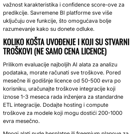
važnost karakteristika i confidence score-ove za
predikcije. Savremene BI platforme sve više
uključuju ove funkcije, što omogućava bolje
razumevanje kako su donete odluke.
KOLIKO KOŠTA UVOĐENJE I KOJI SU STVARNI
TROŠKOVI (NE SAMO CENA LICENCE)
Prilikom evaluacije najboljih AI alata za analizu
podataka, morate računati sve troškove. Pored
mesečne ili godišnje licence od 50-500 evra po
korisniku, uračunajte troškove integracije koji
iznose 1-3 meseca rada inženjera za standardne
ETL integracije. Dodajte hosting i compute
troškove za modele koji mogu dostići 200-1000
evra mesečno.
Mnogi alati nude besplatne ili freemium planove za