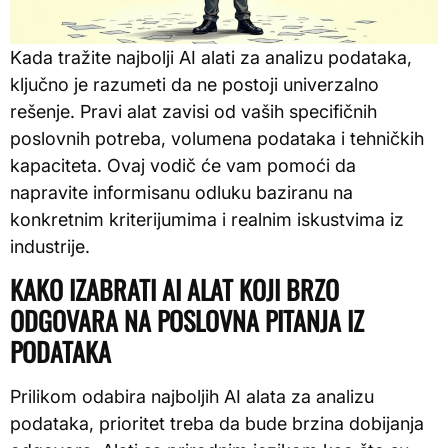
Kada tražite najbolji AI alati za analizu podataka,
ključno je razumeti da ne postoji univerzalno
rešenje. Pravi alat zavisi od vaših specifičnih
poslovnih potreba, volumena podataka i tehničkih
kapaciteta. Ovaj vodič će vam pomoći da
napravite informisanu odluku baziranu na
konkretnim kriterijumima i realnim iskustvima iz
industrije.
KAKO IZABRATI AI ALAT KOJI BRZO
ODGOVARA NA POSLOVNA PITANJA IZ
PODATAKA
Prilikom odabira najboljih AI alata za analizu
podataka, prioritet treba da bude brzina dobijanja