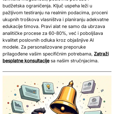
budžetska ograničenja. Ključ uspeha leži u
pažljivom testiranju na realnim podacima, proceni
ukupnih troškova vlasništva i planiranju adekvatne
edukacije timova. Pravi alat ne samo da ubrzava
analitičke procese za 60-80%, već i poboljšava
kvalitet poslovnih odluka kroz objašnjive AI
modele. Za personalizovane preporuke
prilagođene vašim specifičnim potrebama,
Zatraži
besplatne konsultacije
sa našim stručnjacima.