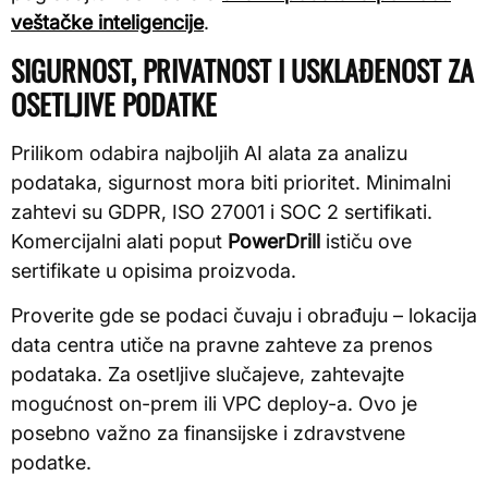
veštačke inteligencije
.
SIGURNOST, PRIVATNOST I USKLAĐENOST ZA
OSETLJIVE PODATKE
Prilikom odabira najboljih AI alata za analizu
podataka, sigurnost mora biti prioritet. Minimalni
zahtevi su GDPR, ISO 27001 i SOC 2 sertifikati.
Komercijalni alati poput
PowerDrill
ističu ove
sertifikate u opisima proizvoda.
Proverite gde se podaci čuvaju i obrađuju – lokacija
data centra utiče na pravne zahteve za prenos
podataka. Za osetljive slučajeve, zahtevajte
mogućnost on-prem ili VPC deploy-a. Ovo je
posebno važno za finansijske i zdravstvene
podatke.