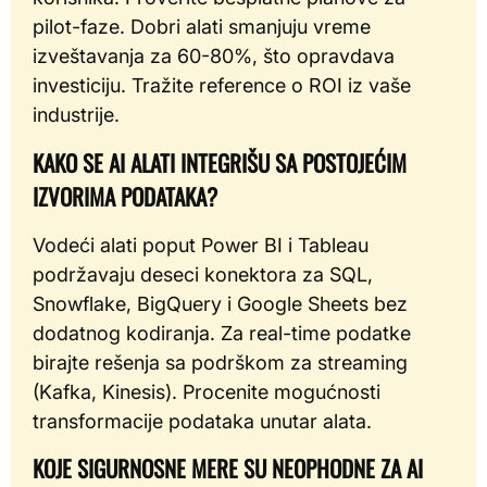
pilot-faze. Dobri alati smanjuju vreme
izveštavanja za 60-80%, što opravdava
investiciju. Tražite reference o ROI iz vaše
industrije.
KAKO SE AI ALATI INTEGRIŠU SA POSTOJEĆIM
IZVORIMA PODATAKA?
Vodeći alati poput Power BI i Tableau
podržavaju deseci konektora za SQL,
Snowflake, BigQuery i Google Sheets bez
dodatnog kodiranja. Za real-time podatke
birajte rešenja sa podrškom za streaming
(Kafka, Kinesis). Procenite mogućnosti
transformacije podataka unutar alata.
KOJE SIGURNOSNE MERE SU NEOPHODNE ZA AI