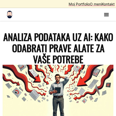
Moj Portfolio
O meni
Kontakt
Izrada S
Izrada 
AI A
SEO – Optimiza
ANALIZA PODATAKA UZ AI: KAKO
ODABRATI PRAVE ALATE ZA
VAŠE POTREBE