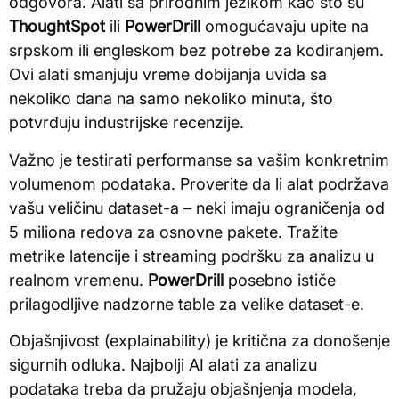
odgovora. Alati sa prirodnim jezikom kao što su
ThoughtSpot
ili
PowerDrill
omogućavaju upite na
srpskom ili engleskom bez potrebe za kodiranjem.
Ovi alati smanjuju vreme dobijanja uvida sa
nekoliko dana na samo nekoliko minuta, što
potvrđuju industrijske recenzije.
Važno je testirati performanse sa vašim konkretnim
volumenom podataka. Proverite da li alat podržava
vašu veličinu dataset-a – neki imaju ograničenja od
5 miliona redova za osnovne pakete. Tražite
metrike latencije i streaming podršku za analizu u
realnom vremenu.
PowerDrill
posebno ističe
prilagodljive nadzorne table za velike dataset-e.
Objašnjivost (explainability) je kritična za donošenje
sigurnih odluka. Najbolji AI alati za analizu
podataka treba da pružaju objašnjenja modela,