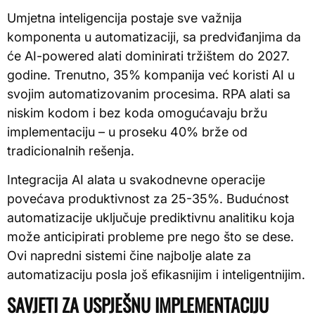
Umjetna inteligencija postaje sve važnija
komponenta u automatizaciji, sa predviđanjima da
će AI-powered alati dominirati tržištem do 2027.
godine. Trenutno, 35% kompanija već koristi AI u
svojim automatizovanim procesima. RPA alati sa
niskim kodom i bez koda omogućavaju bržu
implementaciju – u proseku 40% brže od
tradicionalnih rešenja.
Integracija AI alata u svakodnevne operacije
povećava produktivnost za 25-35%. Budućnost
automatizacije uključuje prediktivnu analitiku koja
može anticipirati probleme pre nego što se dese.
Ovi napredni sistemi čine najbolje alate za
automatizaciju posla još efikasnijim i inteligentnijim.
SAVJETI ZA USPJEŠNU IMPLEMENTACIJU