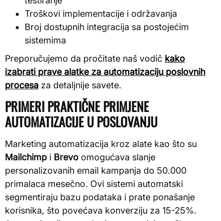
testiranje
Troškovi implementacije i održavanja
Broj dostupnih integracija sa postojećim
sistemima
Preporučujemo da pročitate naš vodič
kako
izabrati prave alatke za automatizaciju poslovnih
procesa
za detaljnije savete.
PRIMERI PRAKTIČNE PRIMJENE
AUTOMATIZACIJE U POSLOVANJU
Marketing automatizacija kroz alate kao što su
Mailchimp
i
Brevo
omogućava slanje
personalizovanih email kampanja do 50.000
primalaca mesečno. Ovi sistemi automatski
segmentiraju bazu podataka i prate ponašanje
korisnika, što povećava konverziju za 15-25%.