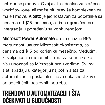
enterprise planove. Ovaj alat je idealan za složene
workflow-ove, ali može biti previše kompleksan za
male timove.
Albato
je jednostavan za početnike sa
cenama od $15 mesečno, ali ima ograničen broj
integracija u poređenju sa konkurencijom.
Microsoft Power Automate
pruža snažne RPA
mogućnosti unutar Microsoft ekosistema, sa
cenama od $15 po korisniku mesečno. Međutim,
krivulja učenja može biti strma za korisnike koji
nisu upoznati sa Microsoft proizvodima. Svi ovi
alati spadaju u kategoriju najboljih alata za
automatizaciju posla, ali njihova efikasnost zavisi
od specifičnih poslovnih potreba.
TRENDOVI U AUTOMATIZACIJI I ŠTA
OČEKIVATI U BUDUĆNOSTI