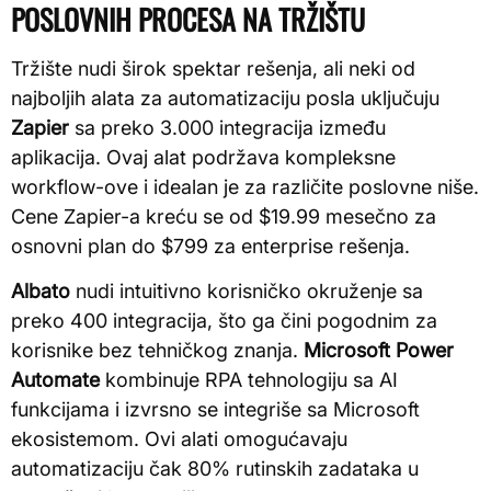
POSLOVNIH PROCESA NA TRŽIŠTU
Tržište nudi širok spektar rešenja, ali neki od
najboljih alata za automatizaciju posla uključuju
Zapier
sa preko 3.000 integracija između
aplikacija. Ovaj alat podržava kompleksne
workflow-ove i idealan je za različite poslovne niše.
Cene Zapier-a kreću se od $19.99 mesečno za
osnovni plan do $799 za enterprise rešenja.
Albato
nudi intuitivno korisničko okruženje sa
preko 400 integracija, što ga čini pogodnim za
korisnike bez tehničkog znanja.
Microsoft Power
Automate
kombinuje RPA tehnologiju sa AI
funkcijama i izvrsno se integriše sa Microsoft
ekosistemom. Ovi alati omogućavaju
automatizaciju čak 80% rutinskih zadataka u