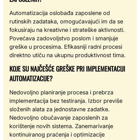
Automatizacija oslobađa zaposlene od
rutinskih zadataka, omogućavajući im da se
fokusiraju na kreativne i strateške aktivnosti.
Povećava zadovoljstvo poslom i smanjuje
greške u procesima. Efikasniji radni procesi
direktno utiču na ukupnu produktivnost tima.
KOJE SU NAJČEŠĆE GREŠKE PRI IMPLEMENTACIJI
AUTOMATIZACIJE?
Nedovoljno planiranje procesa i prebrza
implementacija bez testiranja. Izbor previše
složenih alata za jednostavne zadatke.
Nedovoljno obučavanje zaposlenih za
korištenje novih sistema. Zanemarivanje
kontinuiranog praćenja i optimizacije