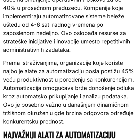
40% u prosečnom preduzeću. Kompanije koje
implementiraju automatizovane sisteme beleže
uštedu od 4-6 sati radnog vremena po
zaposlenom nedeljno. Ovo oslobađa resurse za
strateške inicijative i inovacije umesto repetitivnih
administrativnih zadataka.
Prema istraživanjima, organizacije koje koriste
najbolje alate za automatizaciju posla postižu 45%
veću produktivnost u poređenju sa konkurencijom.
Automatizacija omogućava brže donošenje odluka
kroz automatsko prikupljanje i analizu podataka.
Ovo je posebno važno u današnjem dinamičnom
tržišnom okruženju gde brzina odgovora određuje
konkurentsku prednost.
NAJVAŽNIJI ALATI ZA AUTOMATIZACIJU