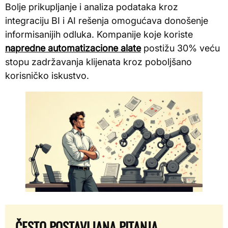
Bolje prikupljanje i analiza podataka kroz
integraciju BI i AI rešenja omogućava donošenje
informisanijih odluka. Kompanije koje koriste
napredne automatizacione alate
postižu 30% veću
stopu zadržavanja klijenata kroz poboljšano
korisničko iskustvo.
ČESTO POSTAVLJANA PITANJA