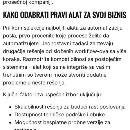
prosečnoj kompaniji.
KAKO ODABRATI PRAVI ALAT ZA SVOJ BIZNIS
Prilikom selekcije najboljih alata za automatizaciju
posla, prvo procenite koje procese želite da
automatizujete. Jednostavni zadaci zahtevaju
drugačije rešenje od složenih workflow-ova sa više
koraka. Razmotrite kompatibilnost sa postojećim
sistemima – alat koji se ne integriše sa vašim
trenutnim softverom može stvoriti dodatne
probleme umesto rešenja.
Ključni faktori za uspešan izbor uključuju:
Skalabilnost rešenja za budući rast poslovanja
Dostupnost tehničke podrške i obuke
Mogućnost besplatne probne verzije za