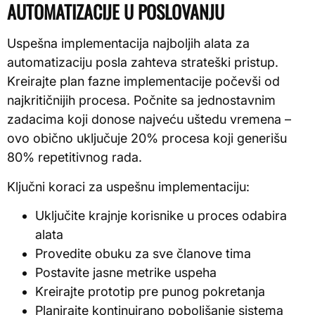
AUTOMATIZACIJE U POSLOVANJU
Uspešna implementacija najboljih alata za
automatizaciju posla zahteva strateški pristup.
Kreirajte plan fazne implementacije počevši od
najkritičnijih procesa. Počnite sa jednostavnim
zadacima koji donose najveću uštedu vremena –
ovo obično uključuje 20% procesa koji generišu
80% repetitivnog rada.
Ključni koraci za uspešnu implementaciju:
Uključite krajnje korisnike u proces odabira
alata
Provedite obuku za sve članove tima
Postavite jasne metrike uspeha
Kreirajte prototip pre punog pokretanja
Planirajte kontinuirano poboljšanje sistema