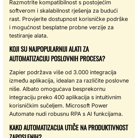
Razmotrite kompatibilnost s postojećim
softverom i skalabilnost rješenja za budući
rast. Provjerite dostupnost korisničke podrške
i mogućnost besplatne probne verzije za
testiranje alata.
KOJI SU NAJPOPULARNIJI ALATI ZA
AUTOMATIZACIJU POSLOVNIH PROCESA?
Zapier podržava više od 3.000 integracija
između aplikacija, idealan za različite poslovne
niše. Albato omogućava besprekornu
integraciju preko 400 aplikacija s intuitivnim
korisničkim sučeljem. Microsoft Power
Automate nudi robusnu RPA s AI funkcijama.
KAKO AUTOMATIZACIJA UTIČE NA PRODUKTIVNOST
ZAPOSLENIH?