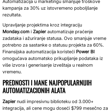
Automatizacija u marketingu smanjuje troškove
kampanja za 30% uz istovremeno poboljšanje
rezultata.
Upravljanje projektima kroz integraciju
Monday.com
i
Zapier
automatizuje praćenje
zadataka i ažuriranje statusa. Ovo smanjuje vreme
potrebno za sastanke o statusu projekta za 60%.
Finansijska automatizacija koristeći
Power BI
omogućava automatsko prikupljanje podataka iz
više izvora i generisanje izveštaja u realnom
vremenu.
PREDNOSTI I MANE NAJPOPULARNIJIH
AUTOMATIZACIONIH ALATA
Zapier
nudi impresivnu biblioteku od 3.000+
integracija, ali cene mogu doseći $799 mesečno za