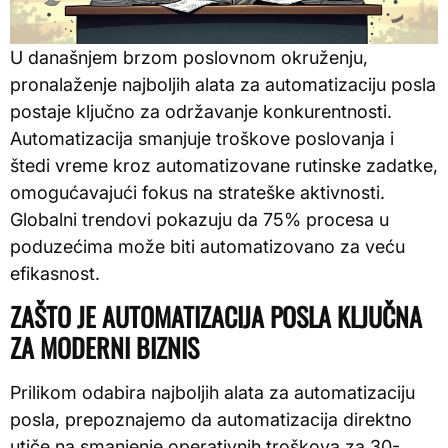
U današnjem brzom poslovnom okruženju,
pronalaženje najboljih alata za automatizaciju posla
postaje ključno za održavanje konkurentnosti.
Automatizacija smanjuje troškove poslovanja i
štedi vreme kroz automatizovane rutinske zadatke,
omogućavajući fokus na strateške aktivnosti.
Globalni trendovi pokazuju da 75% procesa u
poduzećima može biti automatizovano za veću
efikasnost.
ZAŠTO JE AUTOMATIZACIJA POSLA KLJUČNA
ZA MODERNI BIZNIS
Prilikom odabira najboljih alata za automatizaciju
posla, prepoznajemo da automatizacija direktno
utiče na smanjenje operativnih troškova za 30-