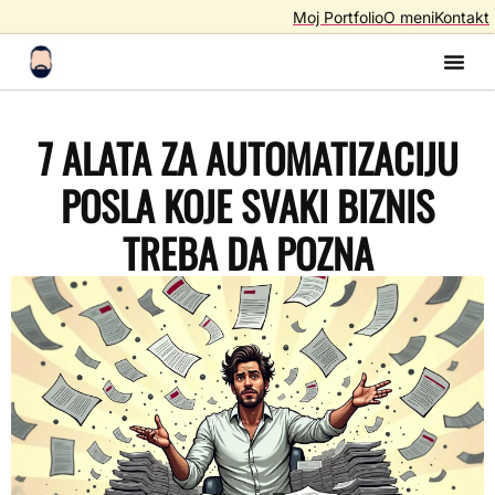
Moj Portfolio
O meni
Kontakt
Izrada S
Izrada 
AI A
SEO – Optimiza
7 ALATA ZA AUTOMATIZACIJU
POSLA KOJE SVAKI BIZNIS
TREBA DA POZNA