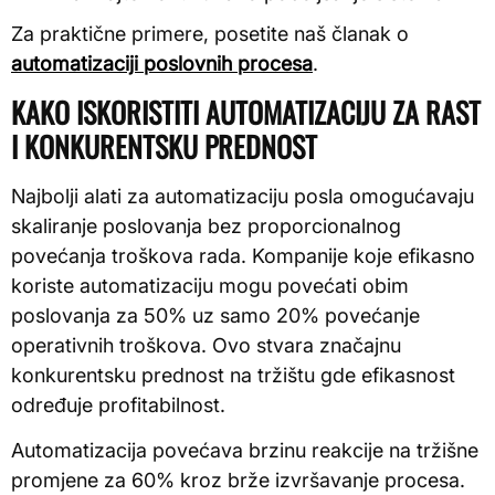
Za praktične primere, posetite naš članak o
automatizaciji poslovnih procesa
.
KAKO ISKORISTITI AUTOMATIZACIJU ZA RAST
I KONKURENTSKU PREDNOST
Najbolji alati za automatizaciju posla omogućavaju
skaliranje poslovanja bez proporcionalnog
povećanja troškova rada. Kompanije koje efikasno
koriste automatizaciju mogu povećati obim
poslovanja za 50% uz samo 20% povećanje
operativnih troškova. Ovo stvara značajnu
konkurentsku prednost na tržištu gde efikasnost
određuje profitabilnost.
Automatizacija povećava brzinu reakcije na tržišne
promjene za 60% kroz brže izvršavanje procesa.