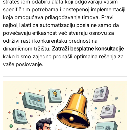
strateškom odabiru alata koji odgovaraju vašim
specifičnim potrebama i postepenoj implementaciji
koja omogućava prilagođavanje timova. Pravi
najbolji alati za automatizaciju posla ne samo da
povećavaju efikasnost već stvaraju osnovu za
održivi rast i konkurentsku prednost na
dinamičnom tržištu.
Zatraži besplatne konsultacije
kako bismo zajedno pronašli optimalna rešenja za
vaše poslovanje.