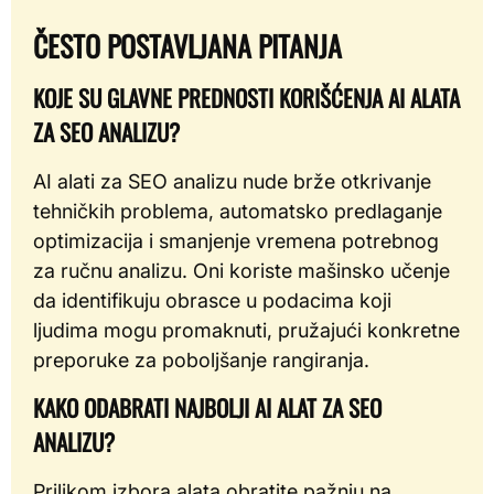
ČESTO POSTAVLJANA PITANJA
KOJE SU GLAVNE PREDNOSTI KORIŠĆENJA AI ALATA
ZA SEO ANALIZU?
AI alati za SEO analizu nude brže otkrivanje
tehničkih problema, automatsko predlaganje
optimizacija i smanjenje vremena potrebnog
za ručnu analizu. Oni koriste mašinsko učenje
da identifikuju obrasce u podacima koji
ljudima mogu promaknuti, pružajući konkretne
preporuke za poboljšanje rangiranja.
KAKO ODABRATI NAJBOLJI AI ALAT ZA SEO
ANALIZU?
Prilikom izbora alata obratite pažnju na