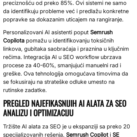
preciznošću od preko 85%. Ovi sistemi ne samo
da identifikuju probleme već i predlažu konkretne
popravke sa dokazanim uticajem na rangiranje.
Personalizovani AI asistenti poput
Semrush
Copilota
pomažu u identifikovanju toksičnih
linkova, gubitaka saobraćaja i praznina u ključnim
rečima. Integracija AI u SEO workflow ubrzava
procese za 40-60%, smanjujući manuelni rad i
greške. Ova tehnologija omogućava timovima da
se fokusiraju na strateške odluke umesto na
rutinske zadatke.
PREGLED NAJEFIKASNIJIH AI ALATA ZA SEO
ANALIZU I OPTIMIZACIJU
Tržište AI alata za SEO je u ekspanziji sa preko 20
specijalizovanih rešenja.
Semrush Copilot
i
SE