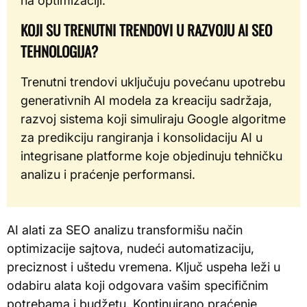
na optimizaciji.
KOJI SU TRENUTNI TRENDOVI U RAZVOJU AI SEO
TEHNOLOGIJA?
Trenutni trendovi uključuju povećanu upotrebu
generativnih AI modela za kreaciju sadržaja,
razvoj sistema koji simuliraju Google algoritme
za predikciju rangiranja i konsolidaciju AI u
integrisane platforme koje objedinuju tehničku
analizu i praćenje performansi.
AI alati za SEO analizu transformišu način
optimizacije sajtova, nudeći automatizaciju,
preciznost i uštedu vremena. Ključ uspeha leži u
odabiru alata koji odgovara vašim specifičnim
potrebama i budžetu. Kontinuirano praćenje