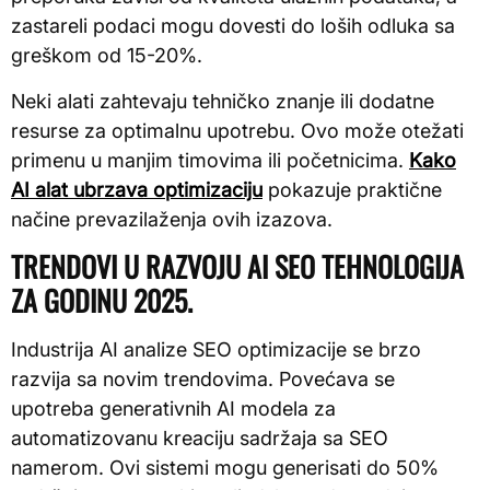
zastareli podaci mogu dovesti do loših odluka sa
greškom od 15-20%.
Neki alati zahtevaju tehničko znanje ili dodatne
resurse za optimalnu upotrebu. Ovo može otežati
primenu u manjim timovima ili početnicima.
Kako
AI alat ubrzava optimizaciju
pokazuje praktične
načine prevazilaženja ovih izazova.
TRENDOVI U RAZVOJU AI SEO TEHNOLOGIJA
ZA GODINU 2025.
Industrija AI analize SEO optimizacije se brzo
razvija sa novim trendovima. Povećava se
upotreba generativnih AI modela za
automatizovanu kreaciju sadržaja sa SEO
namerom. Ovi sistemi mogu generisati do 50%