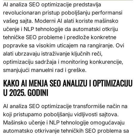
AI analiza SEO optimizacije predstavlja
revolucionaran pristup poboljšanju performansi
vašeg sajta. Moderni AI alati koriste mašinsko
učenje i NLP tehnologije da automatski otkriju
tehničke SEO probleme i predlože konkretne
popravke sa visokim uticajem na rangiranje. Ovi
alati ubrzavaju istraživanje ključnih reči,
optimizaciju sadržaja i monitoring konkurencije,
smanjujući manuelni rad i greške.
KAKO AI MENJA SEO ANALIZU I OPTIMIZACIJU
U 2025. GODINI
AI analiza SEO optimizacije transformiše način na
koji pristupamo poboljšanju vidljivosti sajtova.
Mašinsko učenje i NLP tehnologije omogućavaju
automatsko otkrivanje tehničkih SEO problema sa