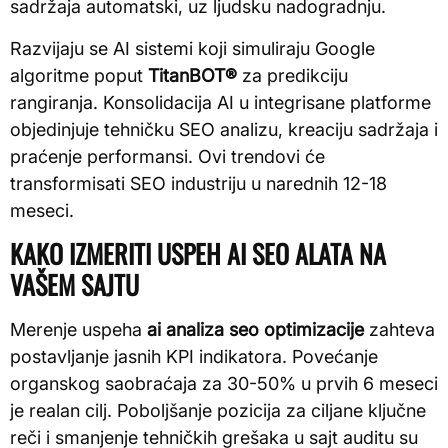
sadržaja automatski, uz ljudsku nadogradnju.
Razvijaju se AI sistemi koji simuliraju Google
algoritme poput
TitanBOT®
za predikciju
rangiranja. Konsolidacija AI u integrisane platforme
objedinjuje tehničku SEO analizu, kreaciju sadržaja i
praćenje performansi. Ovi trendovi će
transformisati SEO industriju u narednih 12-18
meseci.
KAKO IZMERITI USPEH AI SEO ALATA NA
VAŠEM SAJTU
Merenje uspeha
ai analiza seo optimizacije
zahteva
postavljanje jasnih KPI indikatora. Povećanje
organskog saobraćaja za 30-50% u prvih 6 meseci
je realan cilj. Poboljšanje pozicija za ciljane ključne
reči i smanjenje tehničkih grešaka u sajt auditu su