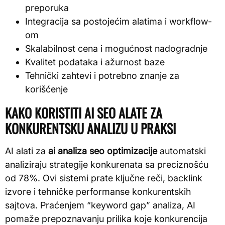
preporuka
Integracija sa postojećim alatima i workflow-
om
Skalabilnost cena i mogućnost nadogradnje
Kvalitet podataka i ažurnost baze
Tehnički zahtevi i potrebno znanje za
korišćenje
KAKO KORISTITI AI SEO ALATE ZA
KONKURENTSKU ANALIZU U PRAKSI
AI alati za
ai analiza seo optimizacije
automatski
analiziraju strategije konkurenata sa preciznošću
od 78%. Ovi sistemi prate ključne reči, backlink
izvore i tehničke performanse konkurentskih
sajtova. Praćenjem “keyword gap” analiza, AI
pomaže prepoznavanju prilika koje konkurencija