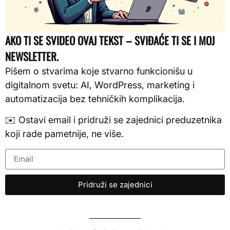
AKO TI SE SVIDEO OVAJ TEKST – SVIĐAĆE TI SE I MOJ
NEWSLETTER.
Pišem o stvarima koje stvarno funkcionišu u
digitalnom svetu: AI, WordPress, marketing i
automatizacija bez tehničkih komplikacija.
✉️ Ostavi email i pridruži se zajednici preduzetnika
koji rade pametnije, ne više.
Pridruži se zajednici