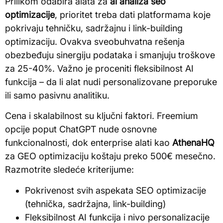
Prilikom odabira alata za
ai analiza seo
optimizacije
, prioritet treba dati platformama koje
pokrivaju tehničku, sadržajnu i link-building
optimizaciju. Ovakva sveobuhvatna rešenja
obezbeđuju sinergiju podataka i smanjuju troškove
za 25-40%. Važno je proceniti fleksibilnost AI
funkcija – da li alat nudi personalizovane preporuke
ili samo pasivnu analitiku.
Cena i skalabilnost su ključni faktori. Freemium
opcije poput ChatGPT nude osnovne
funkcionalnosti, dok enterprise alati kao
AthenaHQ
za GEO optimizaciju koštaju preko 500€ mesečno.
Razmotrite sledeće kriterijume:
Pokrivenost svih aspekata SEO optimizacije
(tehnička, sadržajna, link-building)
Fleksibilnost AI funkcija i nivo personalizacije