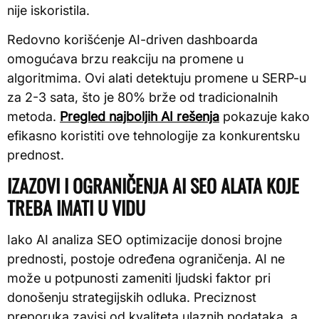
nije iskoristila.
Redovno korišćenje AI-driven dashboarda
omogućava brzu reakciju na promene u
algoritmima. Ovi alati detektuju promene u SERP-u
za 2-3 sata, što je 80% brže od tradicionalnih
metoda.
Pregled najboljih AI rešenja
pokazuje kako
efikasno koristiti ove tehnologije za konkurentsku
prednost.
IZAZOVI I OGRANIČENJA AI SEO ALATA KOJE
TREBA IMATI U VIDU
Iako AI analiza SEO optimizacije donosi brojne
prednosti, postoje određena ograničenja. AI ne
može u potpunosti zameniti ljudski faktor pri
donošenju strategijskih odluka. Preciznost
preporuka zavisi od kvaliteta ulaznih podataka, a