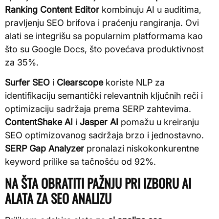
Ranking Content Editor
kombinuju AI u auditima,
pravljenju SEO brifova i praćenju rangiranja. Ovi
alati se integrišu sa popularnim platformama kao
što su Google Docs, što povećava produktivnost
za 35%.
Surfer SEO
i
Clearscope
koriste NLP za
identifikaciju semantički relevantnih ključnih reči i
optimizaciju sadržaja prema SERP zahtevima.
ContentShake AI
i
Jasper AI
pomažu u kreiranju
SEO optimizovanog sadržaja brzo i jednostavno.
SERP Gap Analyzer
pronalazi niskokonkurentne
keyword prilike sa tačnošću od 92%.
NA ŠTA OBRATITI PAŽNJU PRI IZBORU AI
ALATA ZA SEO ANALIZU