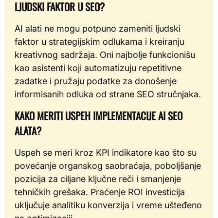
LJUDSKI FAKTOR U SEO?
AI alati ne mogu potpuno zameniti ljudski
faktor u strategijskim odlukama i kreiranju
kreativnog sadržaja. Oni najbolje funkcionišu
kao asistenti koji automatizuju repetitivne
zadatke i pružaju podatke za donošenje
informisanih odluka od strane SEO stručnjaka.
KAKO MERITI USPEH IMPLEMENTACIJE AI SEO
ALATA?
Uspeh se meri kroz KPI indikatore kao što su
povećanje organskog saobraćaja, poboljšanje
pozicija za ciljane ključne reči i smanjenje
tehničkih grešaka. Praćenje ROI investicija
uključuje analitiku konverzija i vreme ušteđeno