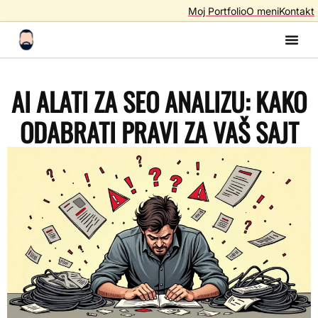
Moj Portfolio
O meni
Kontakt
Izrada S
Izrada 
AI A
SEO – Optimiza
AI ALATI ZA SEO ANALIZU: KAKO
ODABRATI PRAVI ZA VAŠ SAJT