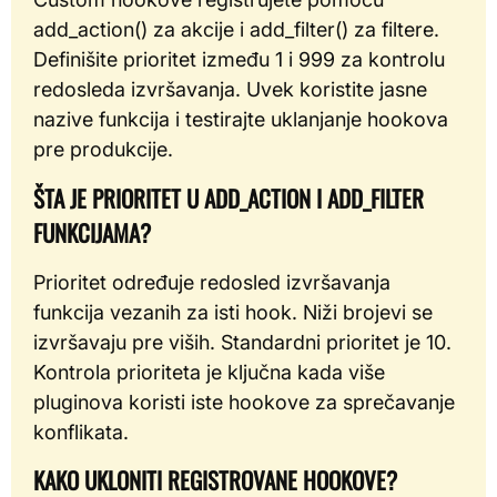
add_action() za akcije i add_filter() za filtere.
Definišite prioritet između 1 i 999 za kontrolu
redosleda izvršavanja. Uvek koristite jasne
nazive funkcija i testirajte uklanjanje hookova
pre produkcije.
ŠTA JE PRIORITET U ADD_ACTION I ADD_FILTER
FUNKCIJAMA?
Prioritet određuje redosled izvršavanja
funkcija vezanih za isti hook. Niži brojevi se
izvršavaju pre viših. Standardni prioritet je 10.
Kontrola prioriteta je ključna kada više
pluginova koristi iste hookove za sprečavanje
konflikata.
KAKO UKLONITI REGISTROVANE HOOKOVE?