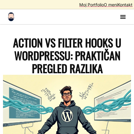
Moj Portfolio
O meni
Kontakt
Izrada S
Izrada 
AI A
SEO – Optimiza
ACTION VS FILTER HOOKS U
WORDPRESSU: PRAKTIČAN
PREGLED RAZLIKA