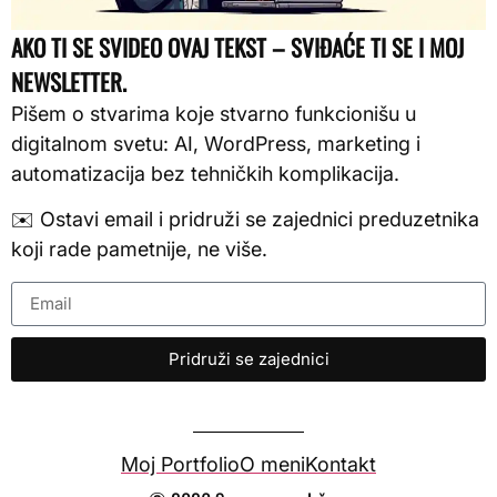
AKO TI SE SVIDEO OVAJ TEKST – SVIĐAĆE TI SE I MOJ
NEWSLETTER.
Pišem o stvarima koje stvarno funkcionišu u
digitalnom svetu: AI, WordPress, marketing i
automatizacija bez tehničkih komplikacija.
✉️ Ostavi email i pridruži se zajednici preduzetnika
koji rade pametnije, ne više.
Pridruži se zajednici
Moj Portfolio
O meni
Kontakt