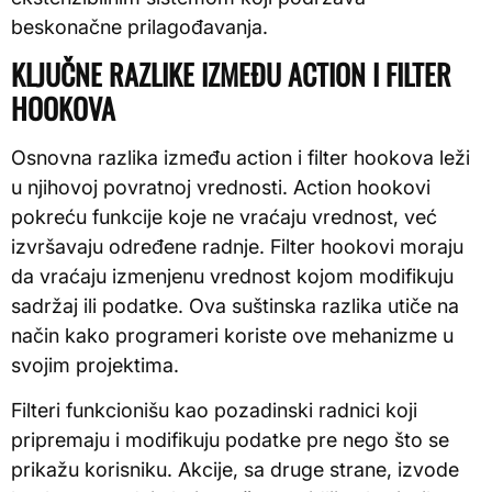
beskonačne prilagođavanja.
KLJUČNE RAZLIKE IZMEĐU ACTION I FILTER
HOOKOVA
Osnovna razlika između action i filter hookova leži
u njihovoj povratnoj vrednosti. Action hookovi
pokreću funkcije koje ne vraćaju vrednost, već
izvršavaju određene radnje. Filter hookovi moraju
da vraćaju izmenjenu vrednost kojom modifikuju
sadržaj ili podatke. Ova suštinska razlika utiče na
način kako programeri koriste ove mehanizme u
svojim projektima.
Filteri funkcionišu kao pozadinski radnici koji
pripremaju i modifikuju podatke pre nego što se
prikažu korisniku. Akcije, sa druge strane, izvode