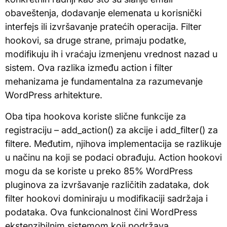
obaveštenja, dodavanje elemenata u korisnički
interfejs ili izvršavanje pratećih operacija. Filter
hookovi, sa druge strane, primaju podatke,
modifikuju ih i vraćaju izmenjenu vrednost nazad u
sistem. Ova razlika između action i filter
mehanizama je fundamentalna za razumevanje
WordPress arhitekture.
Oba tipa hookova koriste slične funkcije za
registraciju – add_action() za akcije i add_filter() za
filtere. Međutim, njihova implementacija se razlikuje
u načinu na koji se podaci obrađuju. Action hookovi
mogu da se koriste u preko 85% WordPress
pluginova za izvršavanje različitih zadataka, dok
filter hookovi dominiraju u modifikaciji sadržaja i
podataka. Ova funkcionalnost čini WordPress
ekstenzibilnim sistemom koji podržava