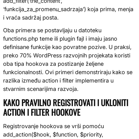
add_filter(‘the_content’,
‘funkcija_za_promenu_sadrzaja’) koja prima, menja
i vraća sadržaj posta.
Oba primera se postavljaju u datoteku
functions.php teme ili plugin fajl i imaju jasno
definisane funkcije kao povratne pozive. U praksi,
preko 70% WordPress razvojnih projekata koristi
oba tipa hookova za postizanje željene
funkcionalnosti. Ovi primeri demonstriraju kako se
razlika između action i filter implementira u
stvarnim scenarijima razvoja.
KAKO PRAVILNO REGISTROVATI I UKLONITI
ACTION I FILTER HOOKOVE
Registrovanje hookova se vrši pomoću
add_action($hook, $function, $priority,