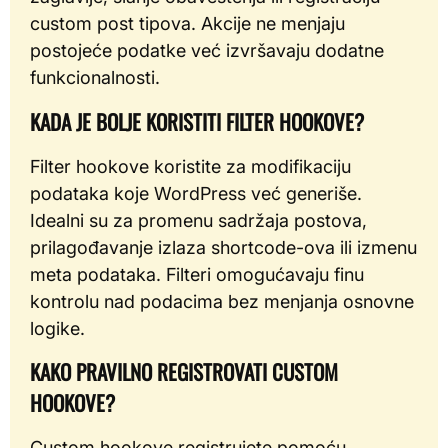
custom post tipova. Akcije ne menjaju
postojeće podatke već izvršavaju dodatne
funkcionalnosti.
KADA JE BOLJE KORISTITI FILTER HOOKOVE?
Filter hookove koristite za modifikaciju
podataka koje WordPress već generiše.
Idealni su za promenu sadržaja postova,
prilagođavanje izlaza shortcode-ova ili izmenu
meta podataka. Filteri omogućavaju finu
kontrolu nad podacima bez menjanja osnovne
logike.
KAKO PRAVILNO REGISTROVATI CUSTOM
HOOKOVE?
Custom hookove registrujete pomoću