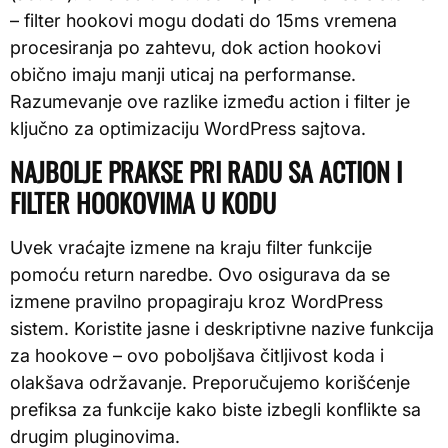
– filter hookovi mogu dodati do 15ms vremena
procesiranja po zahtevu, dok action hookovi
obično imaju manji uticaj na performanse.
Razumevanje ove razlike između action i filter je
ključno za optimizaciju WordPress sajtova.
NAJBOLJE PRAKSE PRI RADU SA ACTION I
FILTER HOOKOVIMA U KODU
Uvek vraćajte izmene na kraju filter funkcije
pomoću return naredbe. Ovo osigurava da se
izmene pravilno propagiraju kroz WordPress
sistem. Koristite jasne i deskriptivne nazive funkcija
za hookove – ovo poboljšava čitljivost koda i
olakšava održavanje. Preporučujemo korišćenje
prefiksa za funkcije kako biste izbegli konflikte sa
drugim pluginovima.