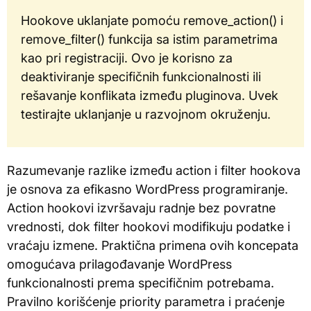
Hookove uklanjate pomoću remove_action() i
remove_filter() funkcija sa istim parametrima
kao pri registraciji. Ovo je korisno za
deaktiviranje specifičnih funkcionalnosti ili
rešavanje konflikata između pluginova. Uvek
testirajte uklanjanje u razvojnom okruženju.
Razumevanje razlike između action i filter hookova
je osnova za efikasno WordPress programiranje.
Action hookovi izvršavaju radnje bez povratne
vrednosti, dok filter hookovi modifikuju podatke i
vraćaju izmene. Praktična primena ovih koncepata
omogućava prilagođavanje WordPress
funkcionalnosti prema specifičnim potrebama.
Pravilno korišćenje priority parametra i praćenje