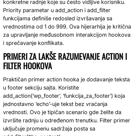
konkretne radnje koje su često vidljive korisniku.
Priority parametar u add_action i add_filter
funkcijama definiše redosled izvršavanja sa
vrednostima od 1 do 999. Ova hijerarhija je kritična
za upravljanje međusobnom interakcijom hookova
i sprečavanje konflikata.
PRIMERI ZA LAKŠE RAZUMEVANJE ACTION I
FILTER HOOKOVA
Praktičan primer action hooka je dodavanje teksta
u footer sekciju sajta. Koristite
add_action(‘wp_footer’, ‘funkcija_za_footer’) koja
jednostavno ‘echo’-uje tekst bez vraćanja
vrednosti. Ovo je tipičan scenario gde želite da
izvršite radnju u određenom trenutku. Filter primer
uključuje promenu sadržaja posta sa