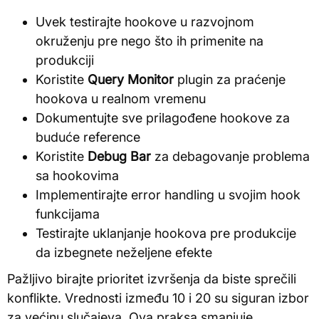
Uvek testirajte hookove u razvojnom
okruženju pre nego što ih primenite na
produkciji
Koristite
Query Monitor
plugin za praćenje
hookova u realnom vremenu
Dokumentujte sve prilagođene hookove za
buduće reference
Koristite
Debug Bar
za debagovanje problema
sa hookovima
Implementirajte error handling u svojim hook
funkcijama
Testirajte uklanjanje hookova pre produkcije
da izbegnete neželjene efekte
Pažljivo birajte prioritet izvršenja da biste sprečili
konflikte. Vrednosti između 10 i 20 su siguran izbor
za većinu slučajeva. Ova praksa smanjuje